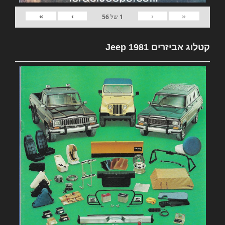
»
›
‹
«
1
של
56
קטלוג אביזרים 1981 Jeep