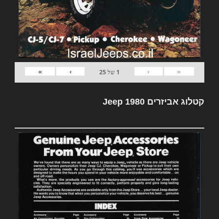
»
›
‹
«
1
של
25
קטלוג אביזרים Jeep 1980