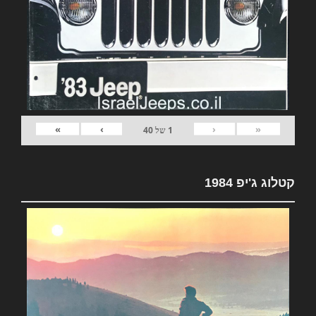
»
›
‹
«
1
של
40
קטלוג ג'יפ 1984