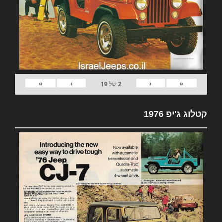
»
›
‹
«
2
של
19
קטלוג ג'יפ 1976