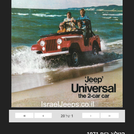
»
›
‹
«
1
של
20