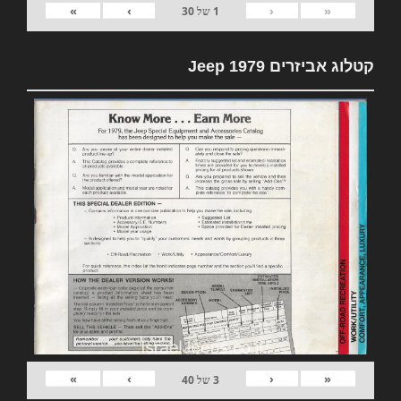
»
›
‹
«
1
של
30
קטלוג אביזרים 1979 Jeep
»
›
‹
«
3
של
40