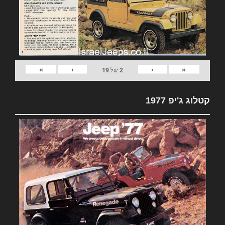
»
›
‹
«
2
של
19
קטלוג ג'יפ 1977