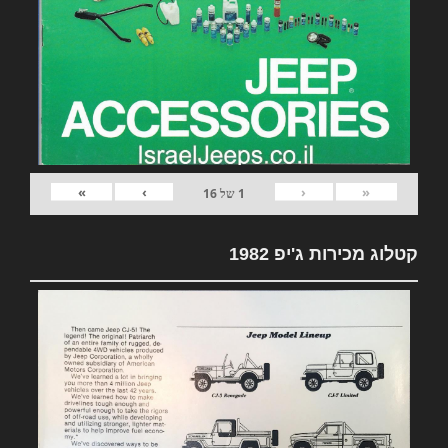
»
›
‹
«
1
של
16
קטלוג מכירות ג'יפ 1982