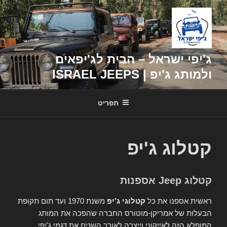
דילוג
לתוכן
ג'יפי ישראל – הבית לג'יפאים
ולמותג ג'יפ | ISRAEL JEEPS
תפריט
קטלוג ג'יפ
קטלוג Jeep אספנות
ראשית אספנו את כל
קטלוגי ג'יפ
משנת 1970 ועד תום תקופת
הבעלות של אמריקן-מוטורס החברה שהפכה את המותג
המופלא הזה לאייקוני וייצרה לאורך השנים את דגמי ג'יפי