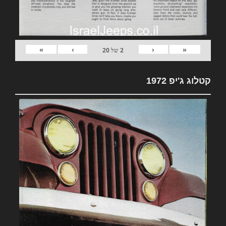
»
›
‹
«
2
של
20
קטלוג ג'יפ 1972