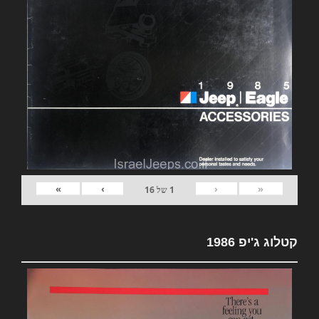
»
›
‹
«
1
של
16
קטלוג ג'יפ 1986