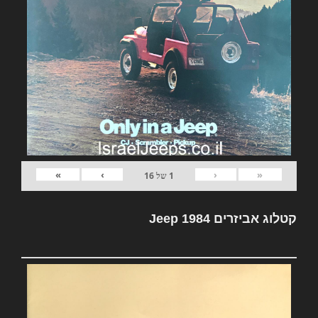
»
›
‹
«
1
של
16
קטלוג אביזרים Jeep 1984