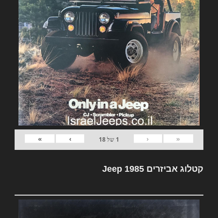
»
›
‹
«
1
של
18
קטלוג אביזרים Jeep 1985