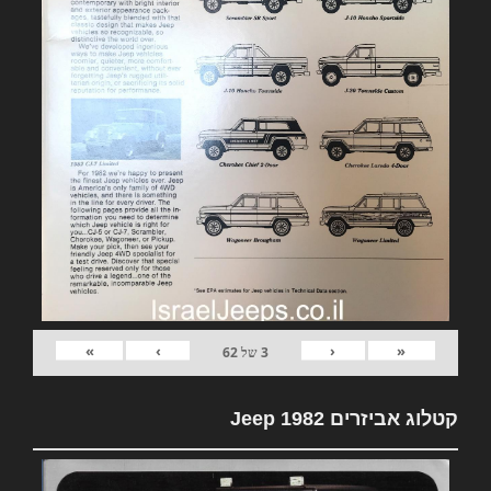
»
›
‹
«
3
של
62
קטלוג אביזרים 1982 Jeep