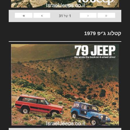
»
›
‹
«
1
של
31
קטלוג ג'יפ 1979