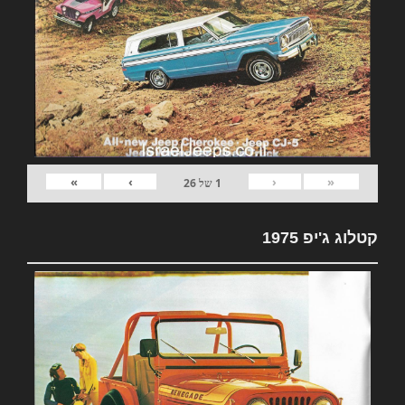
»
›
‹
«
1
של
26
קטלוג ג'יפ 1975