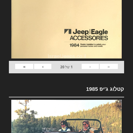
»
›
‹
«
1
של
20
קטלוג ג'יפ 1985