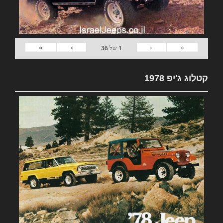
»
›
‹
«
1
של
36
קטלוג ג'יפ 1978