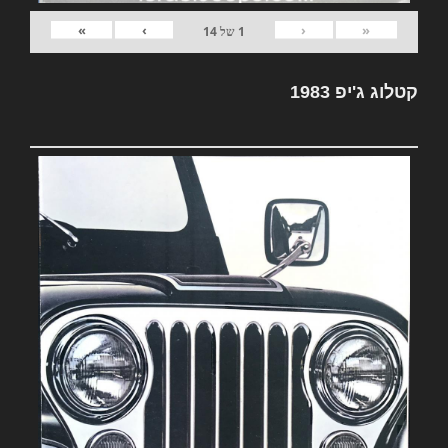
»
›
‹
«
1
של
14
קטלוג ג'יפ 1983