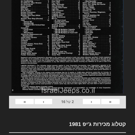
»
›
‹
«
2
של
16
קטלוג מכירות ג'יפ 1981