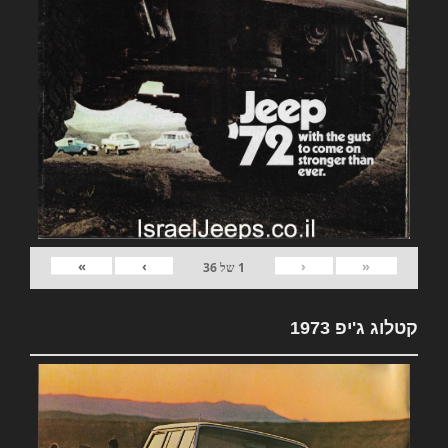
»
›
‹
«
1
של
36
קטלוג ג'יפ 1973