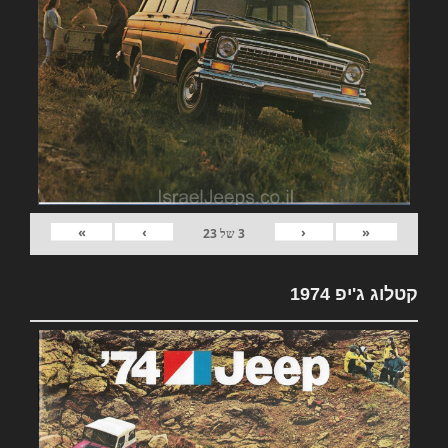
»
›
‹
«
3
של
23
קטלוג ג'יפ 1974