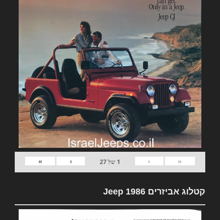
»
›
‹
«
1
של
27
קטלוג אביזרים Jeep 1986