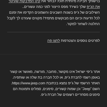
ברשותך חבילה מיוחדת תוכל לבחור את
קיט המדבקות שעיטר
את הג'יפ
שלך כשירד מפס הייצור לפני כמה עשורים..
השילובים של ג'יפ בשנות השבעים והשמונים הקדימו את זמנם
לכל הדעות וכיום הם מבוקשים מתמיד! מקווים שעזרנו לך לקבל
החלטה לשחזר למקור.
לפרטים נוספים והצטרפות
לחצו פה
אתר ג'יפי ישראל אינו מקושר, מחובר, מורשה, מאושר או קשור
באופן רשמי לחברת ג'יפ, או לכל חברה בת שלה או שותפיה.
האתר הרשמי של ג'יפ נמצא בכתובת https://www.jeep.com.
השם "Jeep" וכן שמות קשורים, סימנים, סמלים ותמונות הם
סימנים מסחריים רשומים של חברת ג'יפ.