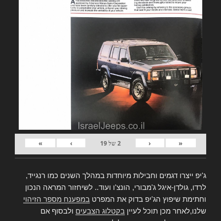
»
›
‹
«
2
של
19
ג'יפ ייצרו דגמים וחבילות מיוחדות במהלך השנים כמו רנגייד,
לרדו, גולדן-איגל ג'מבורי, הונצ'ו ועוד.. לשיחזור המראה הנכון
וחתימת שיפוץ הג'יפ בדוק את המפרט
במפענח מספר הזיהוי
שלנו,לאחר מכן תוכל לעיין
בקטלוג הצבעים
ולבסוף אם