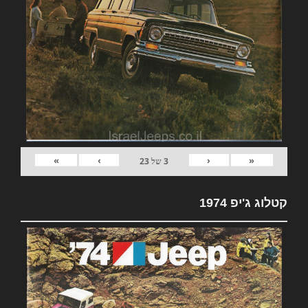
»
›
‹
«
3
של
23
קטלוג ג'יפ 1974