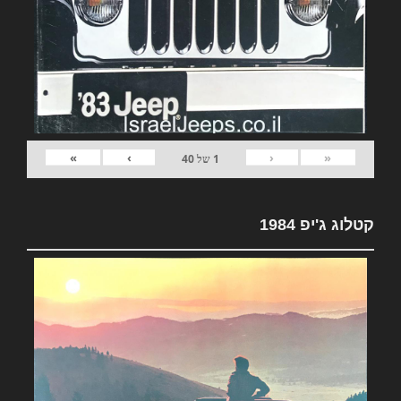
»
›
‹
«
1
של
40
קטלוג ג'יפ 1984