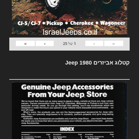
»
›
‹
«
1
של
25
קטלוג אביזרים Jeep 1980