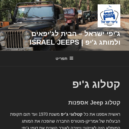
דילוג
לתוכן
ג'יפי ישראל – הבית לג'יפאים
ולמותג ג'יפ | ISRAEL JEEPS
תפריט
קטלוג ג'יפ
קטלוג Jeep אספנות
ראשית אספנו את כל
קטלוגי ג'יפ
משנת 1970 ועד תום תקופת
הבעלות של אמריקן-מוטורס החברה שהפכה את המותג
המופלא הזה לאייקוני וייצרה לאורך השנים את דגמי ג'יפי