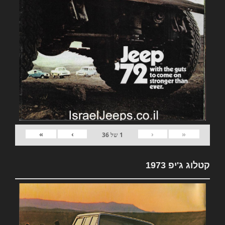
»
›
‹
«
1
של
36
קטלוג ג'יפ 1973