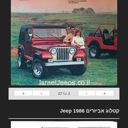
»
›
‹
«
2
של
27
קטלוג אביזרים Jeep 1986