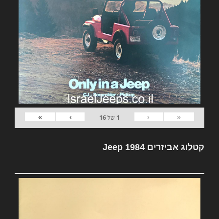
»
›
‹
«
1
של
16
קטלוג אביזרים Jeep 1984