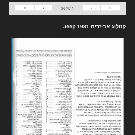
»
›
‹
«
1
של
56
קטלוג אביזרים 1981 Jeep