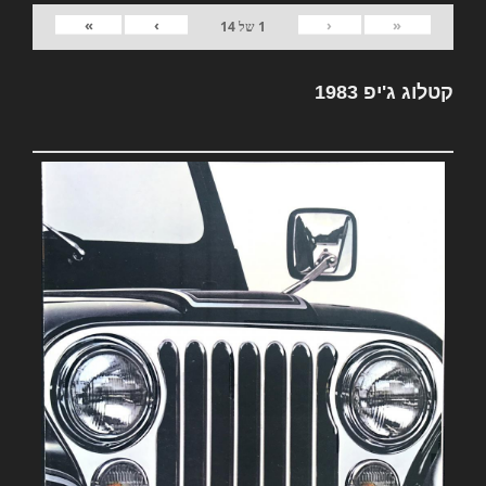
»
›
‹
«
1
של
14
קטלוג ג'יפ 1983