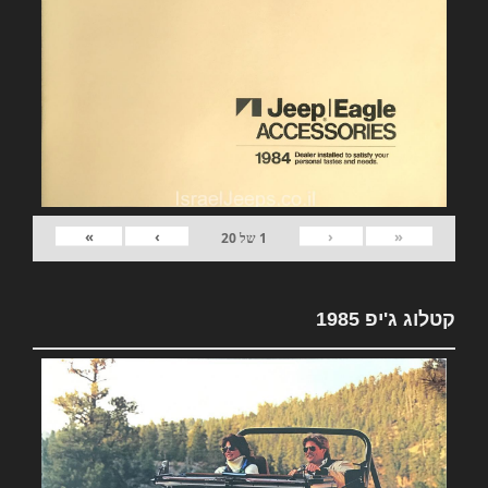
»
›
‹
«
1
של
20
קטלוג ג'יפ 1985