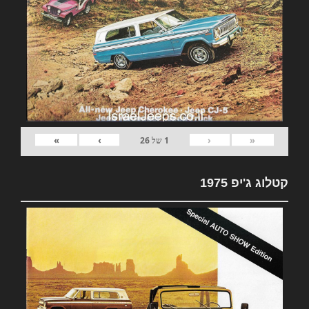
»
›
‹
«
1
של
26
קטלוג ג'יפ 1975