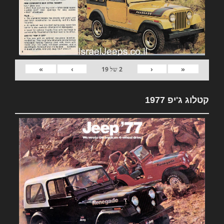
»
›
‹
«
2
של
19
קטלוג ג'יפ 1977