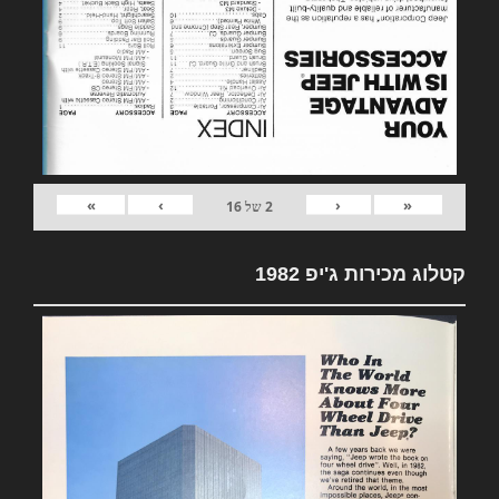
»
›
‹
«
2
של
16
קטלוג מכירות ג'יפ 1982