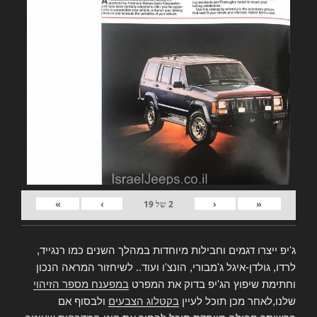
»
›
‹
«
2
של
19
ג'יפ ייצרו דגמים וחבילות מיוחדות במהלך השנים כמו רנגייד,
לרדו, גולדן-איגל ג'מבורי, הונצ'ו ועוד.. לשיחזור המראה הנכון
וחתימת שיפוץ הג'יפ בדוק את המפרט
במפענח מספר הזיהוי
שלנו,לאחר מכן תוכל לעיין
בקטלוג הצבעים
ולבסוף אם