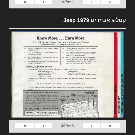
»
›
‹
«
1
של
30
קטלוג אביזרים 1979 Jeep
»
›
‹
«
3
של
40