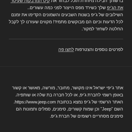
ברשותך חבילה מיוחדת תוכל לבחור את
קיט המדבקות שעיטר
את הג'יפ
שלך כשירד מפס הייצור לפני כמה עשורים..
השילובים של ג'יפ בשנות השבעים והשמונים הקדימו את זמנם
לכל הדעות וכיום הם מבוקשים מתמיד! מקווים שעזרנו לך לקבל
החלטה לשחזר למקור.
לפרטים נוספים והצטרפות
לחצו פה
אתר ג'יפי ישראל אינו מקושר, מחובר, מורשה, מאושר או קשור
באופן רשמי לחברת ג'יפ, או לכל חברה בת שלה או שותפיה.
האתר הרשמי של ג'יפ נמצא בכתובת https://www.jeep.com.
השם "Jeep" וכן שמות קשורים, סימנים, סמלים ותמונות הם
סימנים מסחריים רשומים של חברת ג'יפ.