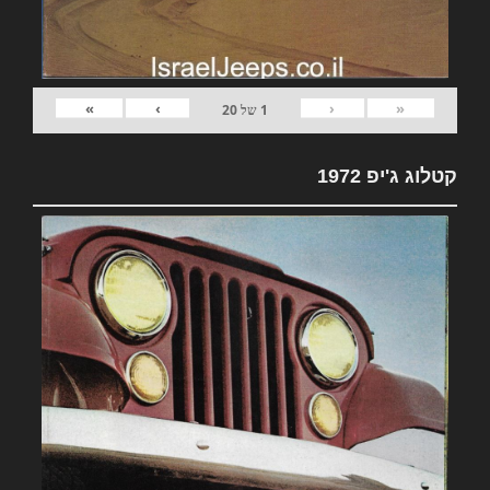
»
›
‹
«
1
של
20
קטלוג ג'יפ 1972