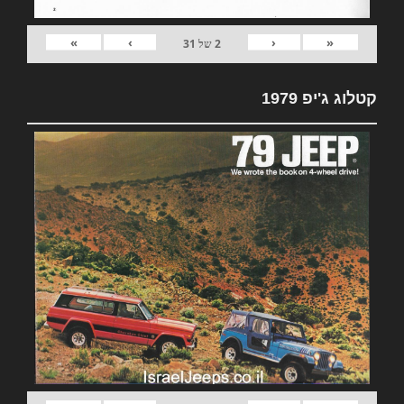
»
›
‹
«
2
של
31
קטלוג ג'יפ 1979