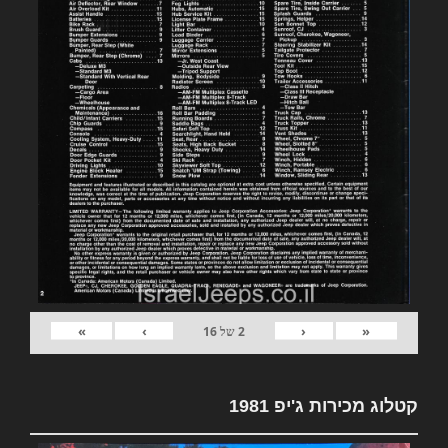
»
›
‹
«
2
של
16
קטלוג מכירות ג'יפ 1981