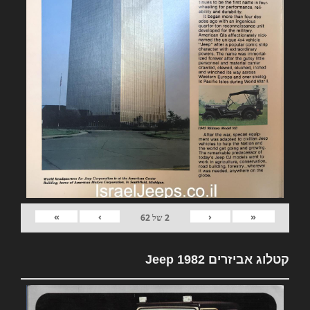
»
›
‹
«
2
של
62
קטלוג אביזרים 1982 Jeep