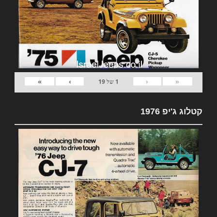
»
›
‹
«
1
של
19
קטלוג ג'יפ 1976