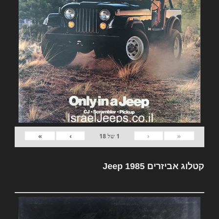
»
›
‹
«
1
של
18
קטלוג אביזרים Jeep 1985