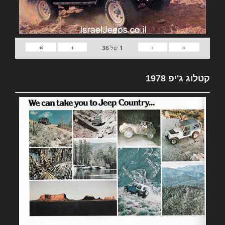
»
›
‹
«
1
של
36
קטלוג ג'יפ 1978