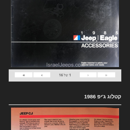
»
›
‹
«
1
של
16
קטלוג ג'יפ 1986