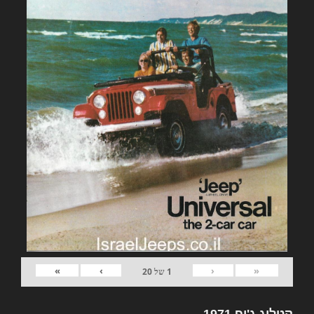
»
›
‹
«
1
של
20