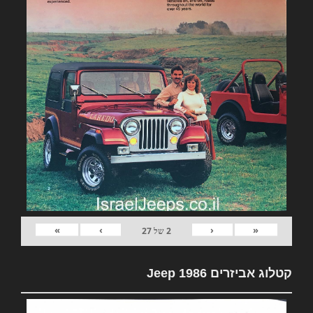
»
›
‹
«
2
של
27
קטלוג אביזרים Jeep 1986