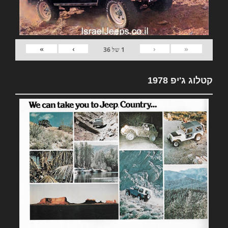
»
›
‹
«
1
של
36
קטלוג ג'יפ 1978