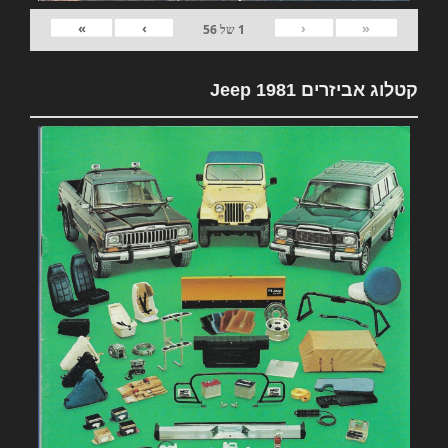
»
›
‹
«
1
של
56
קטלוג אביזרים 1981 Jeep