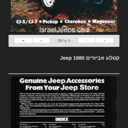
»
›
‹
«
1
של
25
קטלוג אביזרים Jeep 1980