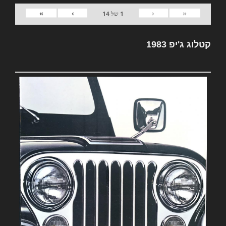
»
›
‹
«
1
של
14
קטלוג ג'יפ 1983