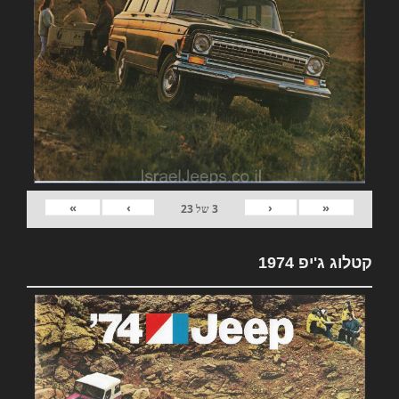
»
›
‹
«
3
של
23
קטלוג ג'יפ 1974