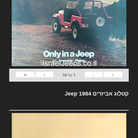
»
›
‹
«
1
של
16
קטלוג אביזרים Jeep 1984