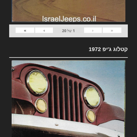
»
›
‹
«
1
של
20
קטלוג ג'יפ 1972