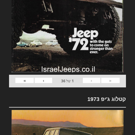
»
›
‹
«
1
של
36
קטלוג ג'יפ 1973