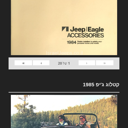
»
›
‹
«
1
של
20
קטלוג ג'יפ 1985