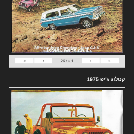
»
›
‹
«
1
של
26
קטלוג ג'יפ 1975