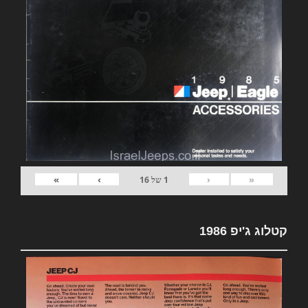
»
›
‹
«
1
של
16
קטלוג ג'יפ 1986