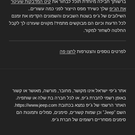
ברשותך חבילה מיוחדת תוכל לבחור את
קיט המדבקות שעיטר
את הג'יפ
שלך כשירד מפס הייצור לפני כמה עשורים..
השילובים של ג'יפ בשנות השבעים והשמונים הקדימו את זמנם
לכל הדעות וכיום הם מבוקשים מתמיד! מקווים שעזרנו לך לקבל
החלטה לשחזר למקור.
לפרטים נוספים והצטרפות
לחצו פה
אתר ג'יפי ישראל אינו מקושר, מחובר, מורשה, מאושר או קשור
באופן רשמי לחברת ג'יפ, או לכל חברה בת שלה או שותפיה.
האתר הרשמי של ג'יפ נמצא בכתובת https://www.jeep.com.
השם "Jeep" וכן שמות קשורים, סימנים, סמלים ותמונות הם
סימנים מסחריים רשומים של חברת ג'יפ.