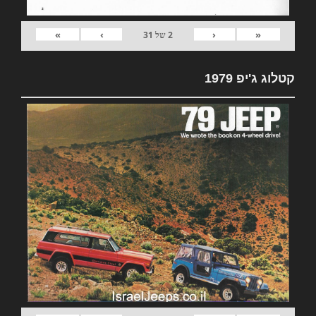
»
›
‹
«
2
של
31
קטלוג ג'יפ 1979