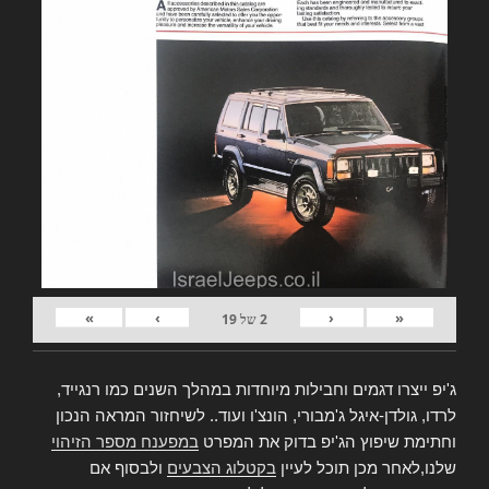
»
›
‹
«
2
של
19
ג'יפ ייצרו דגמים וחבילות מיוחדות במהלך השנים כמו רנגייד,
לרדו, גולדן-איגל ג'מבורי, הונצ'ו ועוד.. לשיחזור המראה הנכון
וחתימת שיפוץ הג'יפ בדוק את המפרט
במפענח מספר הזיהוי
שלנו,לאחר מכן תוכל לעיין
בקטלוג הצבעים
ולבסוף אם