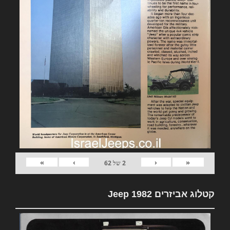
»
›
‹
«
2
של
62
קטלוג אביזרים 1982 Jeep