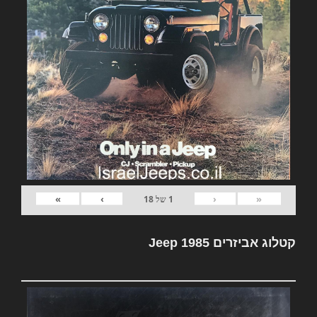
»
›
‹
«
1
של
18
קטלוג אביזרים Jeep 1985