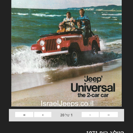
»
›
‹
«
1
של
20