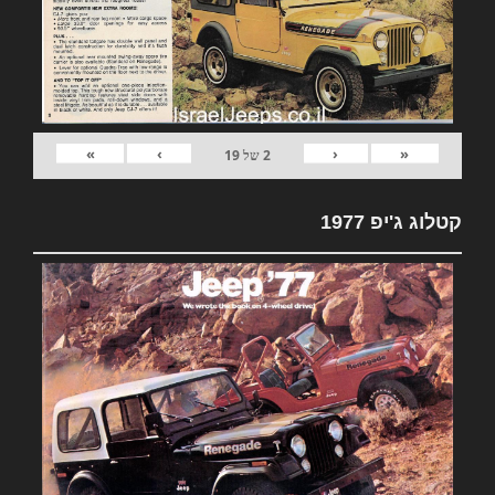
»
›
‹
«
2
של
19
קטלוג ג'יפ 1977