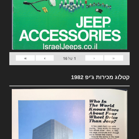
»
›
‹
«
1
של
16
קטלוג מכירות ג'יפ 1982