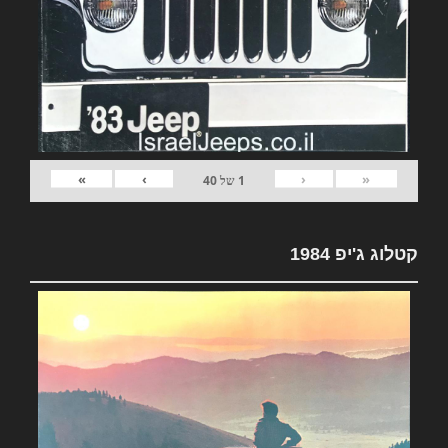
»
›
‹
«
1
של
40
קטלוג ג'יפ 1984