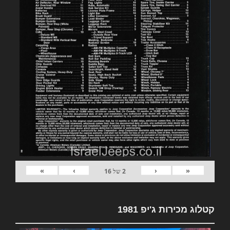
»
›
‹
«
2
של
16
קטלוג מכירות ג'יפ 1981