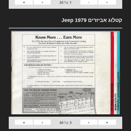
»
›
‹
«
1
של
30
קטלוג אביזרים 1979 Jeep
»
›
‹
«
3
של
40