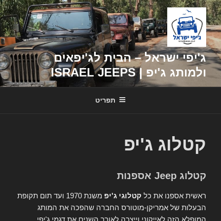
דילוג
לתוכן
ג'יפי ישראל – הבית לג'יפאים
ולמותג ג'יפ | ISRAEL JEEPS
תפריט
קטלוג ג'יפ
קטלוג Jeep אספנות
ראשית אספנו את כל
קטלוגי ג'יפ
משנת 1970 ועד תום תקופת
הבעלות של אמריקן-מוטורס החברה שהפכה את המותג
המופלא הזה לאייקוני וייצרה לאורך השנים את דגמי ג'יפי