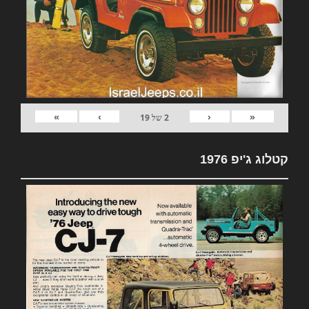
»
›
‹
«
2
של
19
קטלוג ג'יפ 1976