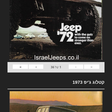
»
›
‹
«
1
של
36
קטלוג ג'יפ 1973