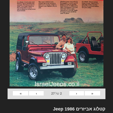
»
›
‹
«
2
של
27
קטלוג אביזרים Jeep 1986