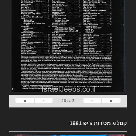
»
›
‹
«
2
של
16
קטלוג מכירות ג'יפ 1981