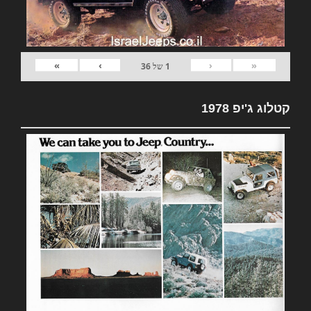
»
›
‹
«
1
של
36
קטלוג ג'יפ 1978