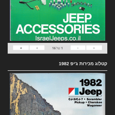
»
›
‹
«
1
של
16
קטלוג מכירות ג'יפ 1982