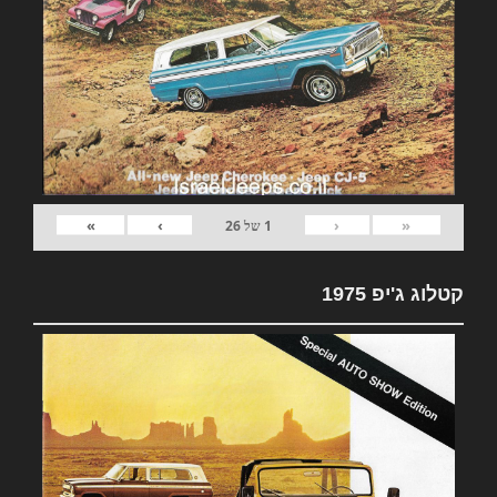
»
›
‹
«
1
של
26
קטלוג ג'יפ 1975