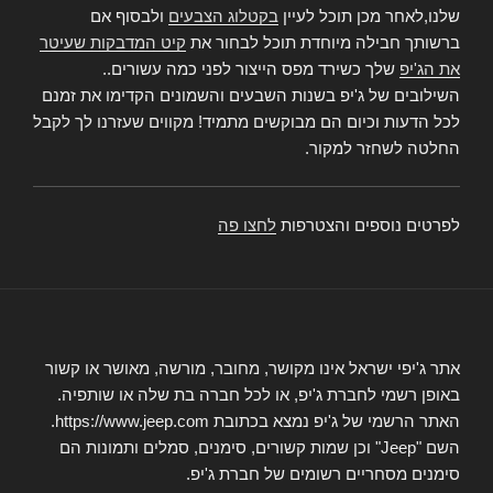
שלנו,לאחר מכן תוכל לעיין
בקטלוג הצבעים
ולבסוף אם
ברשותך חבילה מיוחדת תוכל לבחור את
קיט המדבקות שעיטר
את הג'יפ
שלך כשירד מפס הייצור לפני כמה עשורים..
השילובים של ג'יפ בשנות השבעים והשמונים הקדימו את זמנם
לכל הדעות וכיום הם מבוקשים מתמיד! מקווים שעזרנו לך לקבל
החלטה לשחזר למקור.
לפרטים נוספים והצטרפות
לחצו פה
אתר ג'יפי ישראל אינו מקושר, מחובר, מורשה, מאושר או קשור
באופן רשמי לחברת ג'יפ, או לכל חברה בת שלה או שותפיה.
האתר הרשמי של ג'יפ נמצא בכתובת https://www.jeep.com.
השם "Jeep" וכן שמות קשורים, סימנים, סמלים ותמונות הם
סימנים מסחריים רשומים של חברת ג'יפ.