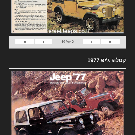
»
›
‹
«
2
של
19
קטלוג ג'יפ 1977