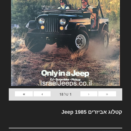
»
›
‹
«
1
של
18
קטלוג אביזרים Jeep 1985