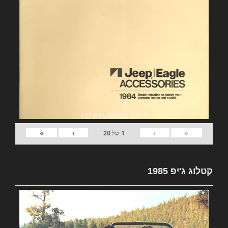
»
›
‹
«
1
של
20
קטלוג ג'יפ 1985