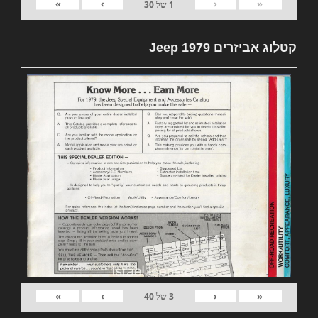
»
›
‹
«
1
של
30
קטלוג אביזרים 1979 Jeep
»
›
‹
«
3
של
40