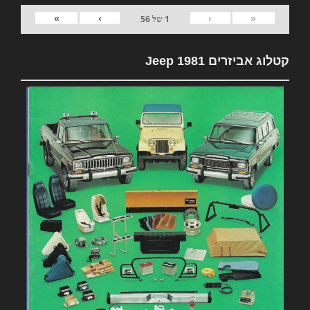
»
›
‹
«
1
של
56
קטלוג אביזרים 1981 Jeep