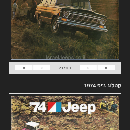
»
›
‹
«
3
של
23
קטלוג ג'יפ 1974