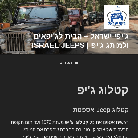
דילוג
לתוכן
ג'יפי ישראל – הבית לג'יפאים
ולמותג ג'יפ | ISRAEL JEEPS
תפריט
קטלוג ג'יפ
קטלוג Jeep אספנות
ראשית אספנו את כל
קטלוגי ג'יפ
משנת 1970 ועד תום תקופת
הבעלות של אמריקן-מוטורס החברה שהפכה את המותג
המופלא הזה לאייקוני וייצרה לאורך השנים את דגמי ג'יפי