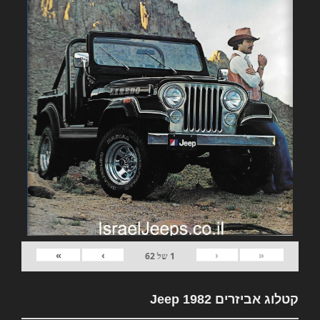
»
›
‹
«
1
של
62
קטלוג אביזרים 1982 Jeep