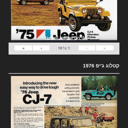
»
›
‹
«
1
של
19
קטלוג ג'יפ 1976