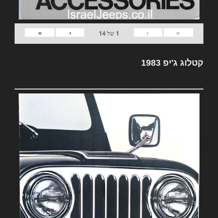
»
›
‹
«
1
של
14
קטלוג ג'יפ 1983