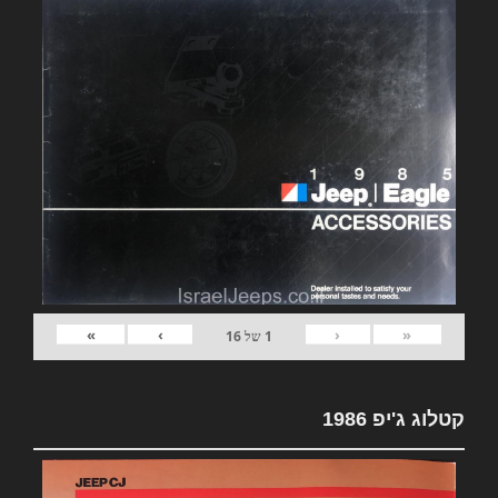
»
›
‹
«
1
של
16
קטלוג ג'יפ 1986