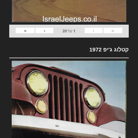
»
›
‹
«
1
של
20
קטלוג ג'יפ 1972