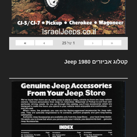
»
›
‹
«
1
של
25
קטלוג אביזרים Jeep 1980