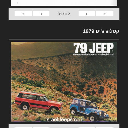
»
›
‹
«
2
של
31
קטלוג ג'יפ 1979