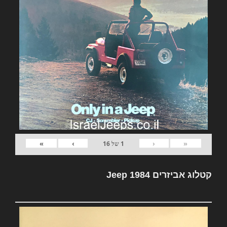
»
›
‹
«
1
של
16
קטלוג אביזרים Jeep 1984