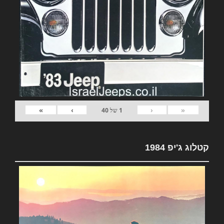
»
›
‹
«
1
של
40
קטלוג ג'יפ 1984