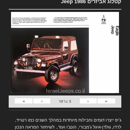
קטלוג אביזרים Jeep 1986
»
›
‹
«
3
של
19
ג'יפ ייצרו דגמים וחבילות מיוחדות במהלך השנים כמו רנגייד,
לרדו, גולדן-איגל ג'מבורי, הונצ'ו ועוד.. לשיחזור המראה הנכון