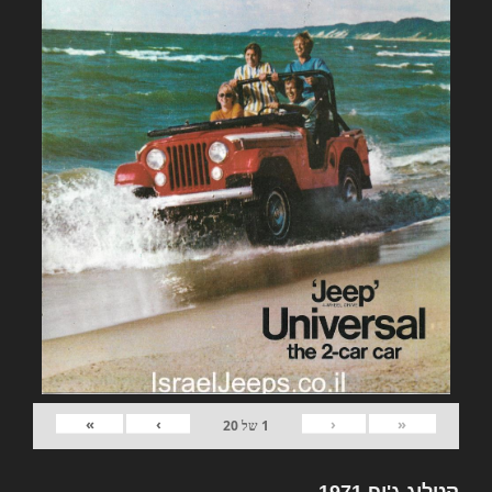
»
›
‹
«
1
של
20