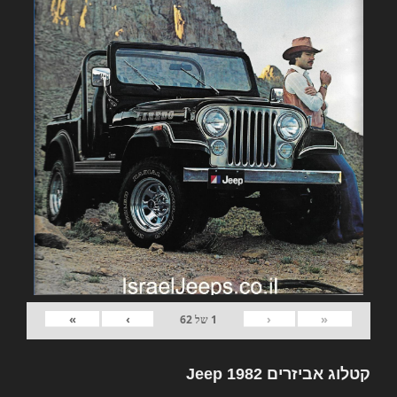
»
›
‹
«
1
של
62
קטלוג אביזרים 1982 Jeep