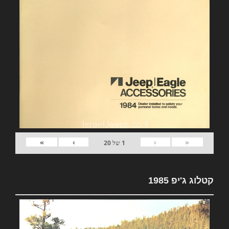
»
›
‹
«
1
של
20
קטלוג ג'יפ 1985