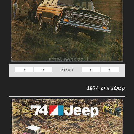
»
›
‹
«
3
של
23
קטלוג ג'יפ 1974