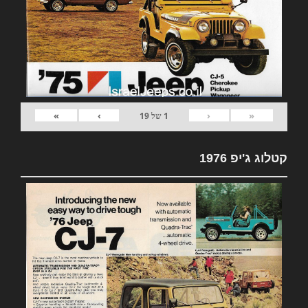
»
›
‹
«
1
של
19
קטלוג ג'יפ 1976