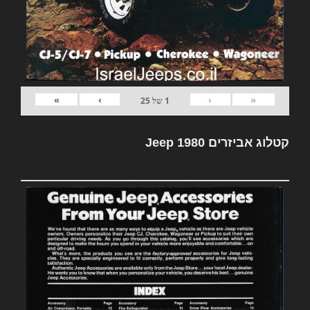
»
›
‹
«
1
של
25
קטלוג אביזרים Jeep 1980