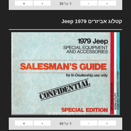
»
›
‹
«
1
של
30
קטלוג אביזרים 1979 Jeep
»
›
‹
«
1
של
40