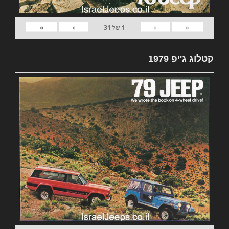
»
›
‹
«
1
של
31
קטלוג ג'יפ 1979