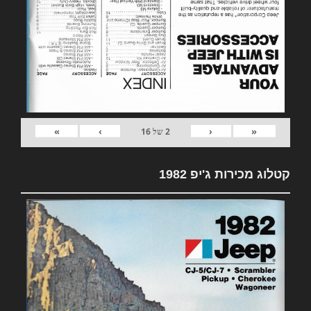
»
›
‹
«
2
של
16
קטלוג מכירות ג'יפ 1982