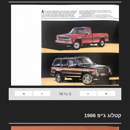
»
›
‹
«
2
של
16
קטלוג ג'יפ 1986