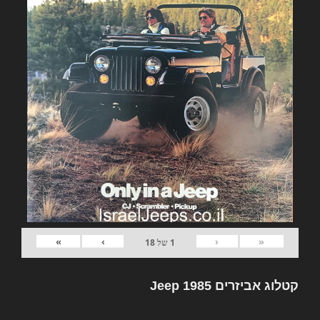
»
›
‹
«
1
של
18
קטלוג אביזרים Jeep 1985