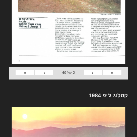
»
›
‹
«
2
של
40
קטלוג ג'יפ 1984