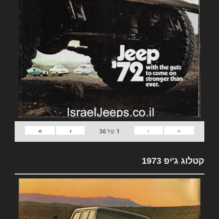
»
›
‹
«
1
של
36
קטלוג ג'יפ 1973