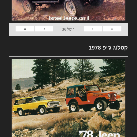
»
›
‹
«
1
של
36
קטלוג ג'יפ 1978