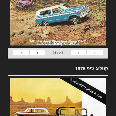
»
›
‹
«
1
של
26
קטלוג ג'יפ 1975