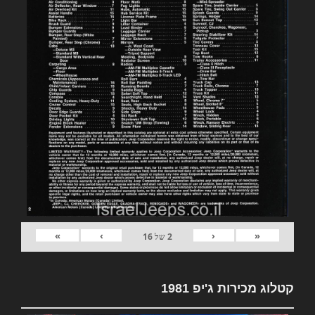
»
›
‹
«
2
של
16
קטלוג מכירות ג'יפ 1981