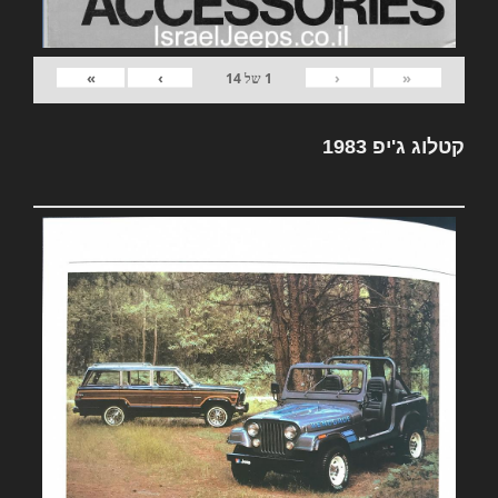
»
›
‹
«
1
של
14
קטלוג ג'יפ 1983