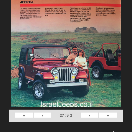
»
›
‹
«
2
של
27