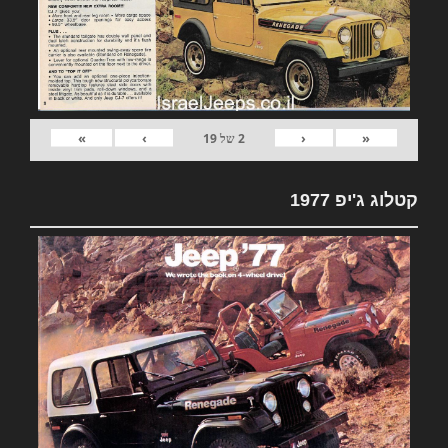
»
›
‹
«
2
של
19
קטלוג ג'יפ 1977