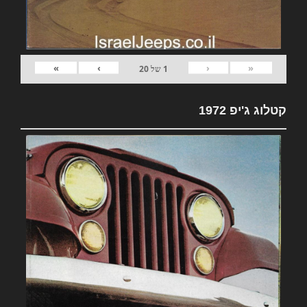
»
›
‹
«
1
של
20
קטלוג ג'יפ 1972