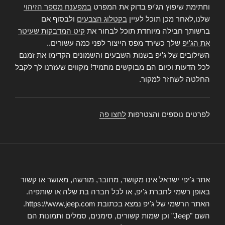
וחתימת שיפוץ הג'יפ בדוק את המפרט
במפענח מספר הזיהוי
שלנו,לאחר מכן תוכל לעיין
בקטלוג הצבעים
ולבסוף אם
ברשותך חבילה מיוחדת תוכל לבחור את
קיט המדבקות שעיטר
את הג'יפ
שלך כשירד מפס הייצור לפני כמה עשורים..
השילובים של ג'יפ בשנות השבעים והשמונים הקדימו את זמנם
לכל הדעות וכיום הם מבוקשים מתמיד! מקווים שעזרנו לך לקבל
החלטה לשחזר למקור.
לפרטים נוספים והצטרפות
לחצו פה
אתר ג'יפי ישראל אינו מקושר, מחובר, מורשה, מאושר או קשור
באופן רשמי לחברת ג'יפ, או לכל חברה בת שלה או שותפיה.
האתר הרשמי של ג'יפ נמצא בכתובת https://www.jeep.com.
השם "Jeep" וכן שמות קשורים, סימנים, סמלים ותמונות הם