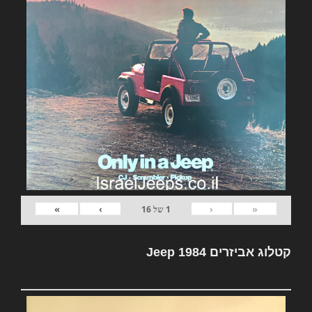
»
›
‹
«
1
של
16
קטלוג אביזרים Jeep 1984