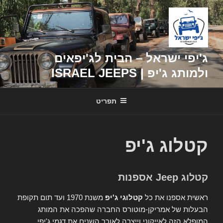
דילוג
לתוכן
ג'יפי ישראל – הבית לג'יפאים
ולמותג ג'יפ | ISRAEL JEEPS
תפריט
קטלוג ג'יפ
קטלוג Jeep אספנות
ראשית אספנו את כל
קטלוגי ג'יפ
משנת 1970 ועד תום תקופת
הבעלות של אמריקן-מוטורס החברה שהפכה את המותג
המופלא הזה לאייקוני וייצרה לאורך השנים את דגמי ג'יפי