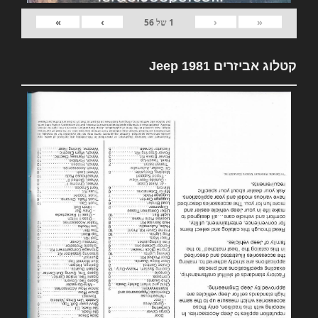
»
›
‹
«
1
של
56
קטלוג אביזרים 1981 Jeep