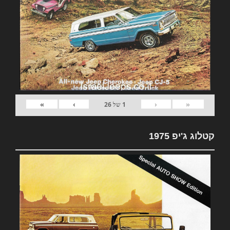
»
›
‹
«
1
של
26
קטלוג ג'יפ 1975