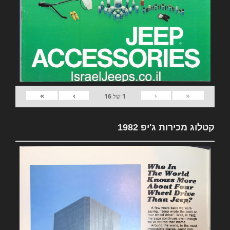
»
›
‹
«
1
של
16
קטלוג מכירות ג'יפ 1982