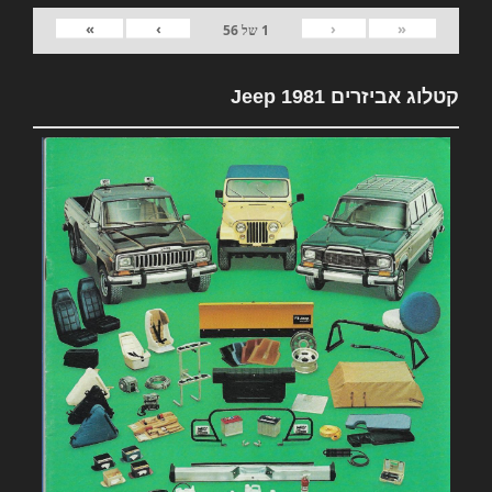
»
›
‹
«
1
של
56
קטלוג אביזרים 1981 Jeep