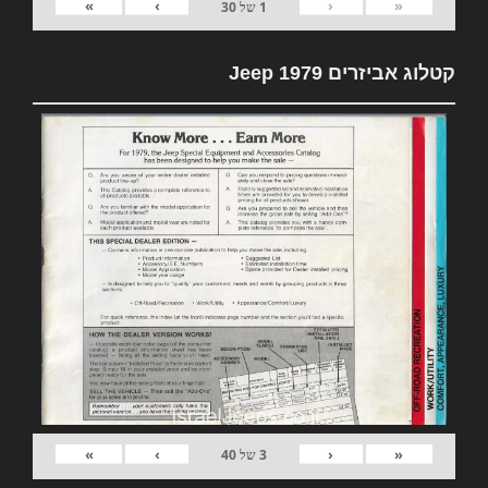
»
›
‹
«
1
של
30
קטלוג אביזרים 1979 Jeep
»
›
‹
«
3
של
40