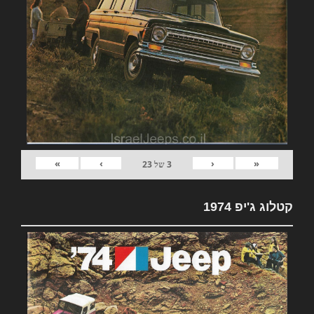
»
›
‹
«
3
של
23
קטלוג ג'יפ 1974