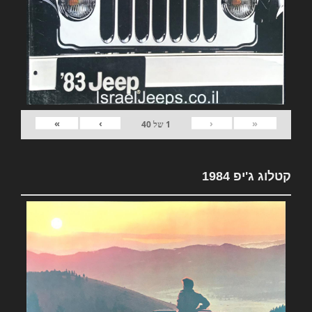
»
›
‹
«
1
של
40
קטלוג ג'יפ 1984