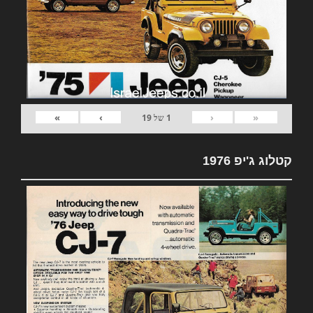
»
›
‹
«
1
של
19
קטלוג ג'יפ 1976