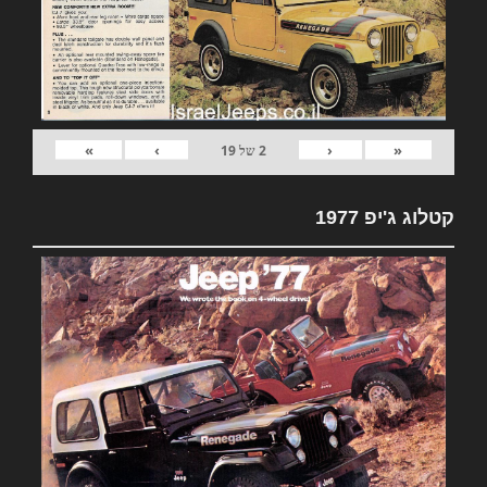
»
›
‹
«
2
של
19
קטלוג ג'יפ 1977