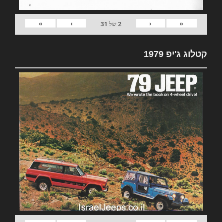
»
›
‹
«
2
של
31
קטלוג ג'יפ 1979