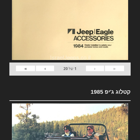
»
›
‹
«
1
של
20
קטלוג ג'יפ 1985