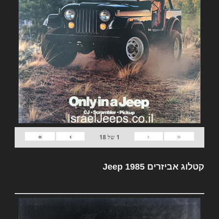
»
›
‹
«
1
של
18
קטלוג אביזרים Jeep 1985