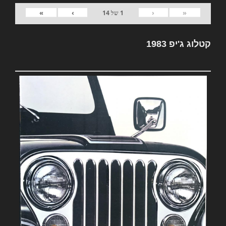
»
›
‹
«
1
של
14
קטלוג ג'יפ 1983