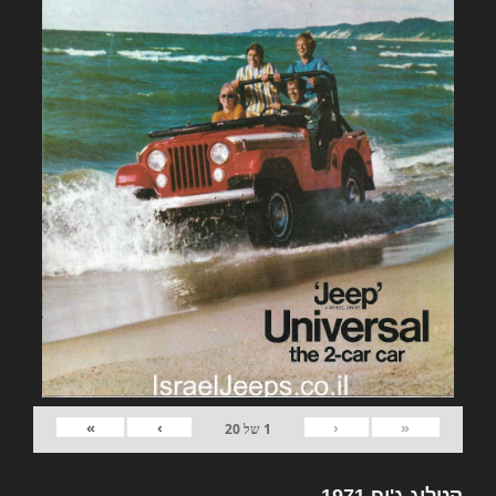
»
›
‹
«
1
של
20