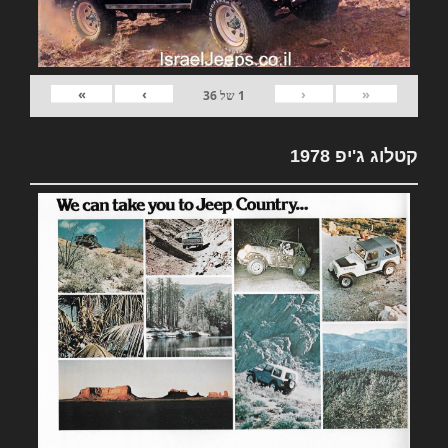
»
›
‹
«
1
של
36
קטלוג ג'יפ 1978