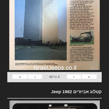
»
›
‹
«
2
של
62
קטלוג אביזרים 1982 Jeep