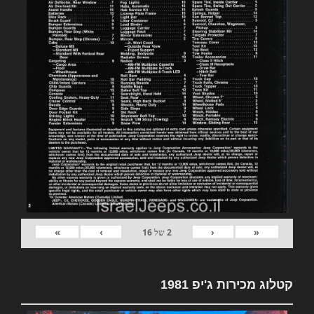
»
›
‹
«
2
של
16
קטלוג מכירות ג'יפ 1981