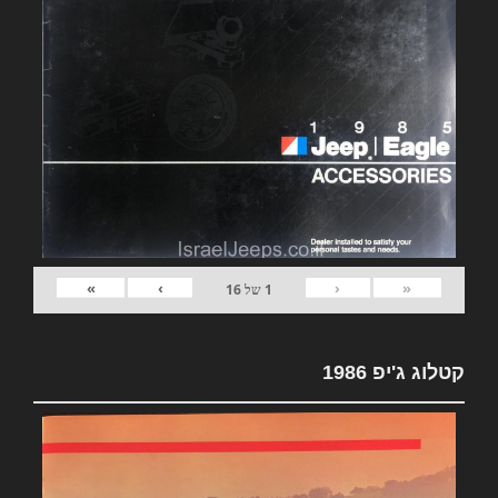
»
›
‹
«
1
של
16
קטלוג ג'יפ 1986