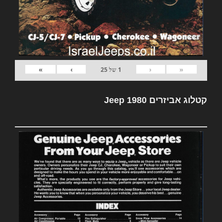
»
›
‹
«
1
של
25
קטלוג אביזרים Jeep 1980