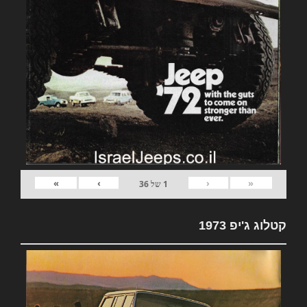
»
›
‹
«
1
של
36
קטלוג ג'יפ 1973