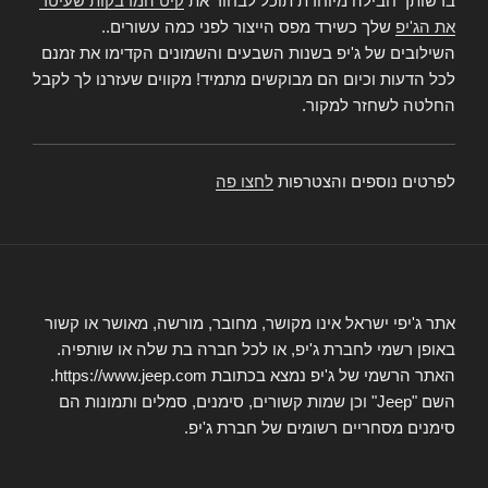
ברשותך חבילה מיוחדת תוכל לבחור את
קיט המדבקות שעיטר
את הג'יפ
שלך כשירד מפס הייצור לפני כמה עשורים..
השילובים של ג'יפ בשנות השבעים והשמונים הקדימו את זמנם
לכל הדעות וכיום הם מבוקשים מתמיד! מקווים שעזרנו לך לקבל
החלטה לשחזר למקור.
לפרטים נוספים והצטרפות
לחצו פה
אתר ג'יפי ישראל אינו מקושר, מחובר, מורשה, מאושר או קשור
באופן רשמי לחברת ג'יפ, או לכל חברה בת שלה או שותפיה.
האתר הרשמי של ג'יפ נמצא בכתובת https://www.jeep.com.
השם "Jeep" וכן שמות קשורים, סימנים, סמלים ותמונות הם
סימנים מסחריים רשומים של חברת ג'יפ.