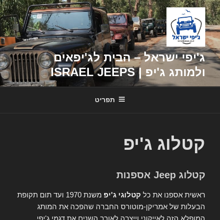
דילוג
לתוכן
ג'יפי ישראל – הבית לג'יפאים
ולמותג ג'יפ | ISRAEL JEEPS
תפריט
קטלוג ג'יפ
קטלוג Jeep אספנות
ראשית אספנו את כל
קטלוגי ג'יפ
משנת 1970 ועד תום תקופת
הבעלות של אמריקן-מוטורס החברה שהפכה את המותג
המופלא הזה לאייקוני וייצרה לאורך השנים את דגמי ג'יפי