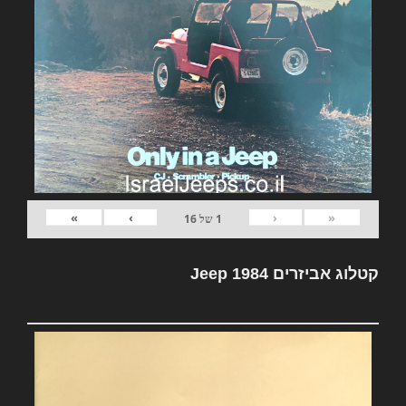
»
›
‹
«
1
של
16
קטלוג אביזרים Jeep 1984