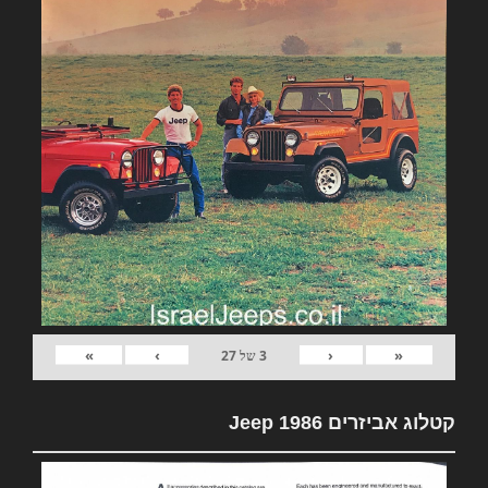
»
›
‹
«
3
של
27
קטלוג אביזרים Jeep 1986