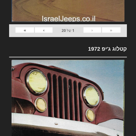
»
›
‹
«
1
של
20
קטלוג ג'יפ 1972