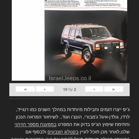
»
›
‹
«
2
של
19
ג'יפ ייצרו דגמים וחבילות מיוחדות במהלך השנים כמו רנגייד,
לרדו, גולדן-איגל ג'מבורי, הונצ'ו ועוד.. לשיחזור המראה הנכון
וחתימת שיפוץ הג'יפ בדוק את המפרט
במפענח מספר הזיהוי
שלנו,לאחר מכן תוכל לעיין
בקטלוג הצבעים
ולבסוף אם