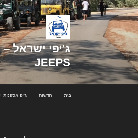
דילוג
לתוכן
JEEPS
בית
חדשות
ג'יפ אספנות