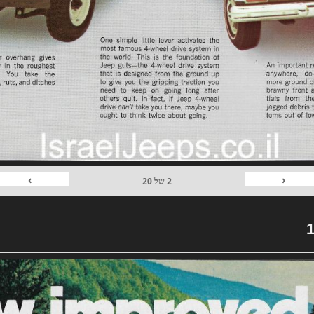
›
‹
2
של
20