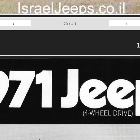
›
‹
1
של
20