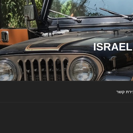
ג'יפי ישראל – הבית לג'יפאים ולמותג ג'יפ | ISRAEL
ירת קשר