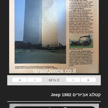
»
›
‹
«
2
של
62
קטלוג אביזרים 1982 Jeep