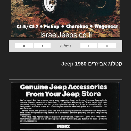
»
›
‹
«
1
של
25
קטלוג אביזרים Jeep 1980