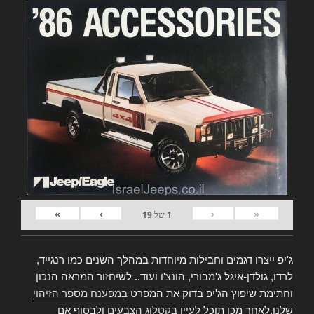
»
›
‹
«
1
של
19
ג'יפ ייצרו דגמים וחבילות מיוחדות במהלך השנים כמו רנגייד,
לרדו, גולדן-איגל ג'מבורי, הונצ'ו ועוד.. לשיחזור המראה הנכון
וחתימת שיפוץ הג'יפ בדוק את המפרט
במפענח מספר הזיהוי
שלנו,לאחר מכן תוכל לעיין
בקטלוג הצבעים
ולבסוף אם