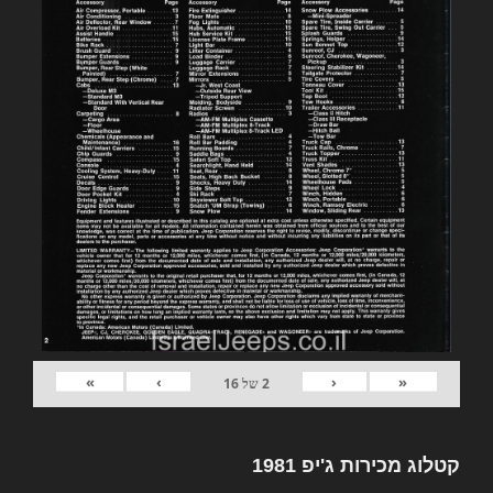
»
›
‹
«
2
של
16
קטלוג מכירות ג'יפ 1981