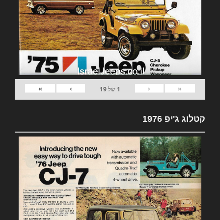
»
›
‹
«
1
של
19
קטלוג ג'יפ 1976