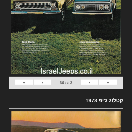
»
›
‹
«
2
של
36
קטלוג ג'יפ 1973