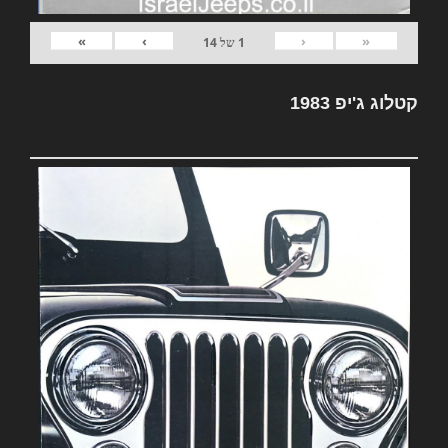
»
›
‹
«
1
של
14
קטלוג ג'יפ 1983