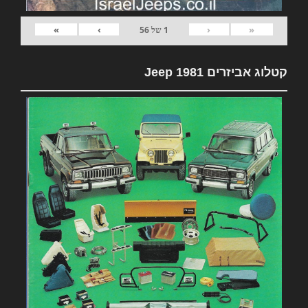
»
›
‹
«
1
של
56
קטלוג אביזרים 1981 Jeep