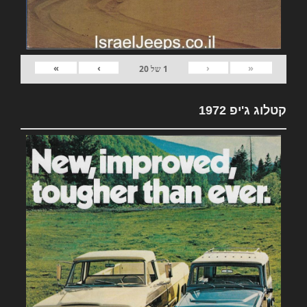
»
›
‹
«
1
של
20
קטלוג ג'יפ 1972