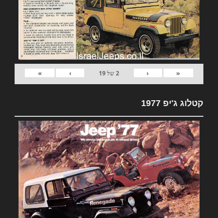
»
›
‹
«
2
של
19
קטלוג ג'יפ 1977