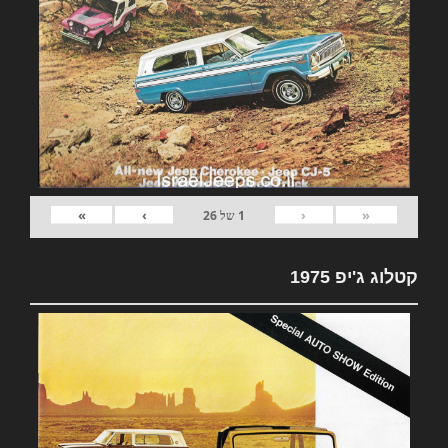
»
›
‹
«
1
של
26
קטלוג ג'יפ 1975