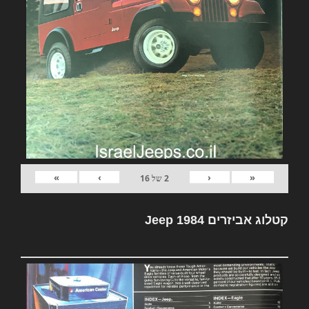
»
›
‹
«
2
של
16
קטלוג אביזרים Jeep 1984