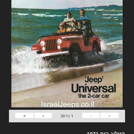
»
›
‹
«
1
של
20