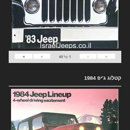
»
›
‹
«
1
של
40
קטלוג ג'יפ 1984