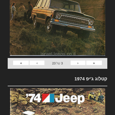
»
›
‹
«
3
של
23
קטלוג ג'יפ 1974