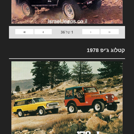
»
›
‹
«
1
של
36
קטלוג ג'יפ 1978