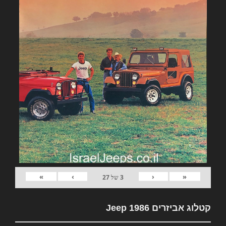
»
›
‹
«
3
של
27
קטלוג אביזרים Jeep 1986