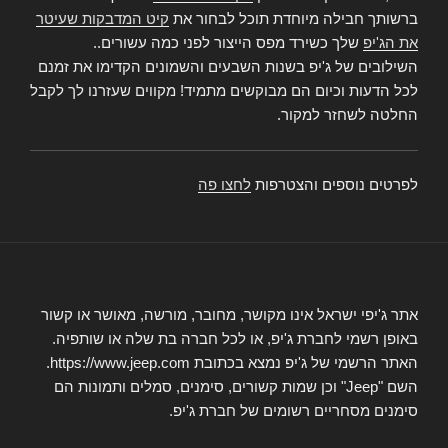
ברשותך חבילה מיוחדת תוכל לבחור את
קיט המדבקות שעיטר
את הג'יפ
שלך כשירד מפס הייצור לפני כמה עשורים..
השילובים של ג'יפ בשנות השבעים והשמונים הקדימו את זמנם
לכל הדעות וכיום הם מבוקשים מתמיד! מקווים שעזרנו לך לקבל
החלטה לשחזר למקור.
לפרטים נוספים והצטרפות
לחצו פה
אתר ג'יפי ישראל אינו מקושר, מחובר, מורשה, מאושר או קשור
באופן רשמי לחברת ג'יפ, או לכל חברה בת שלה או שותפיה.
האתר הרשמי של ג'יפ נמצא בכתובת https://www.jeep.com.
השם "Jeep" וכן שמות קשורים, סימנים, סמלים ותמונות הם
סימנים מסחריים רשומים של חברת ג'יפ.