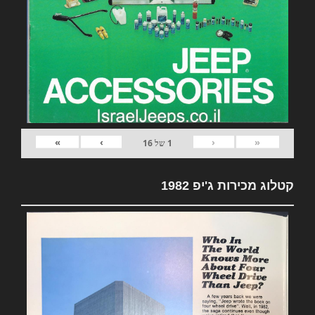
»
›
‹
«
1
של
16
קטלוג מכירות ג'יפ 1982