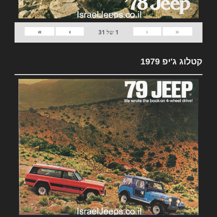
»
›
‹
«
1
של
31
קטלוג ג'יפ 1979