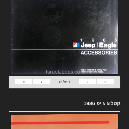
»
›
‹
«
1
של
16
קטלוג ג'יפ 1986