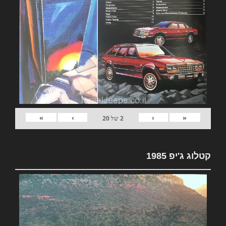
»
›
‹
«
2
של
20
קטלוג ג'יפ 1985