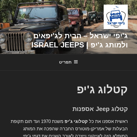
דילוג
לתוכן
ג'יפי ישראל – הבית לג'יפאים
ולמותג ג'יפ | ISRAEL JEEPS
תפריט
קטלוג ג'יפ
קטלוג Jeep אספנות
ראשית אספנו את כל
קטלוגי ג'יפ
משנת 1970 ועד תום תקופת
הבעלות של אמריקן-מוטורס החברה שהפכה את המותג
המופלא הזה לאייקוני וייצרה לאורך השנים את דגמי ג'יפי