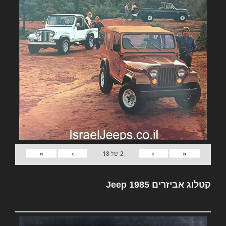
»
›
‹
«
2
של
18
קטלוג אביזרים Jeep 1985