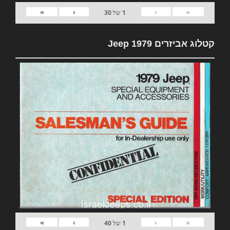
»
›
‹
«
1
של
30
קטלוג אביזרים 1979 Jeep
»
›
‹
«
1
של
40