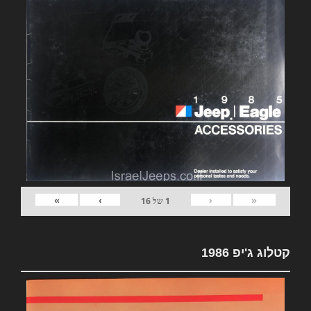
»
›
‹
«
1
של
16
קטלוג ג'יפ 1986