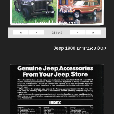
»
›
‹
«
2
של
25
קטלוג אביזרים Jeep 1980