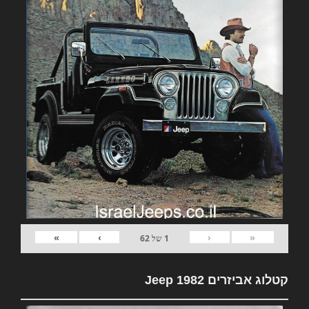
»
›
‹
«
1
של
62
קטלוג אביזרים 1982 Jeep