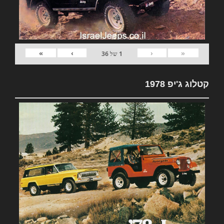
»
›
‹
«
1
של
36
קטלוג ג'יפ 1978