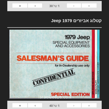
»
›
‹
«
1
של
30
קטלוג אביזרים 1979 Jeep
»
›
‹
«
1
של
40