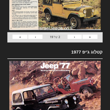
»
›
‹
«
2
של
19
קטלוג ג'יפ 1977