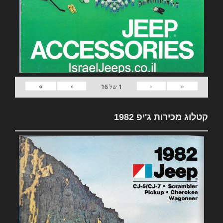
»
›
‹
«
1
של
16
קטלוג מכירות ג'יפ 1982