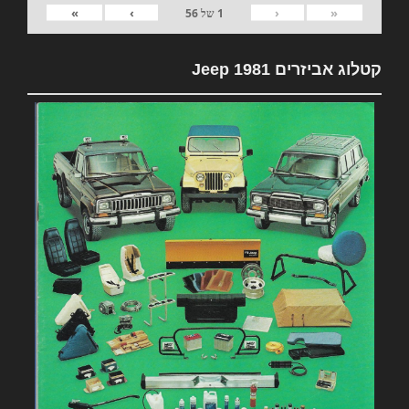
»
›
‹
«
1
של
56
קטלוג אביזרים 1981 Jeep