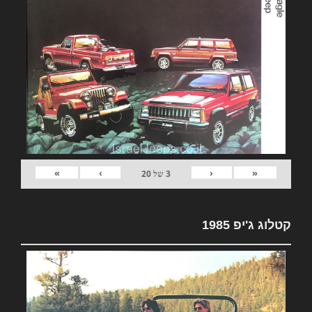
»
›
‹
«
3
של
20
קטלוג ג'יפ 1985