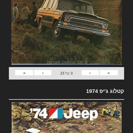
»
›
‹
«
3
של
23
קטלוג ג'יפ 1974