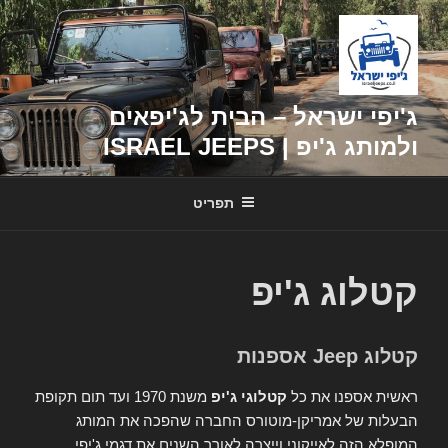
דילוג
לתוכן
ג'יפי ישראל – הבית לג'יפאים
ולמותג ג'יפ | ISRAEL JEEPS
תפריט
קטלוג ג'יפ
קטלוג Jeep אספנות
ראשית אספנו את כל
קטלוגי ג'יפ
משנת 1970 ועד תום תקופת
הבעלות של אמריקן-מוטורס החברה שהפכה את המותג
המופלא הזה לאייקוני וייצרה לאורך השנים את דגמי ג'יפי