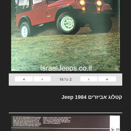
»
›
‹
«
2
של
16
קטלוג אביזרים Jeep 1984