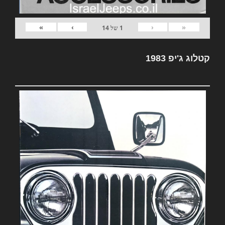
»
›
‹
«
1
של
14
קטלוג ג'יפ 1983