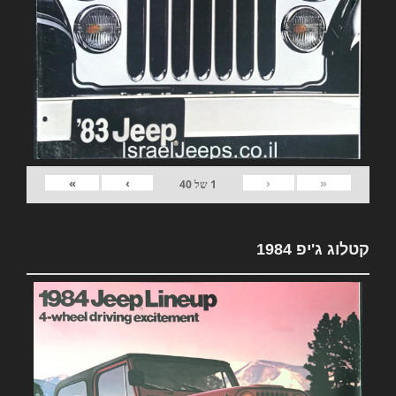
»
›
‹
«
1
של
40
קטלוג ג'יפ 1984