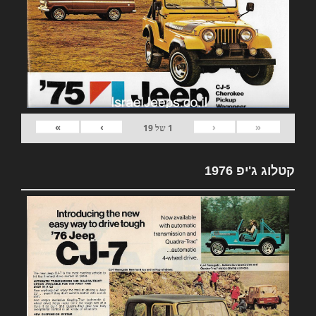
»
›
‹
«
1
של
19
קטלוג ג'יפ 1976