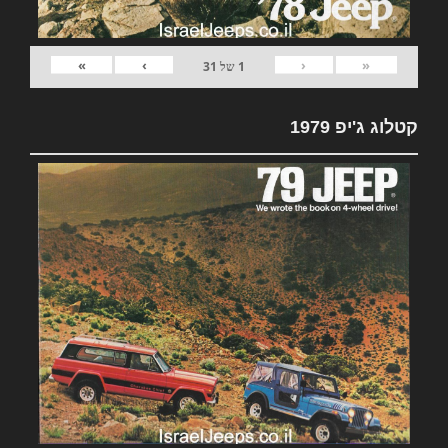
»
›
‹
«
1
של
31
קטלוג ג'יפ 1979