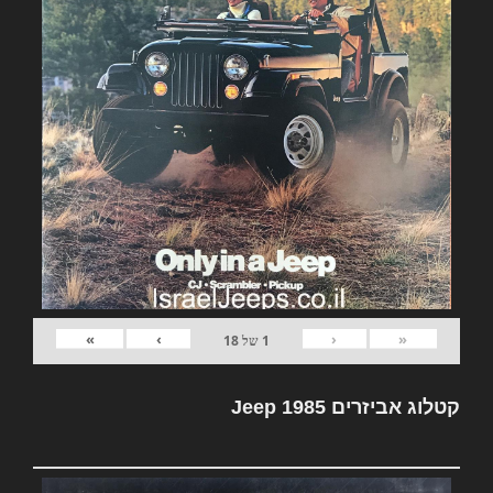
»
›
‹
«
1
של
18
קטלוג אביזרים Jeep 1985