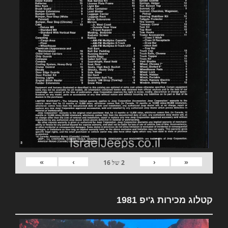
»
›
‹
«
2
של
16
קטלוג מכירות ג'יפ 1981