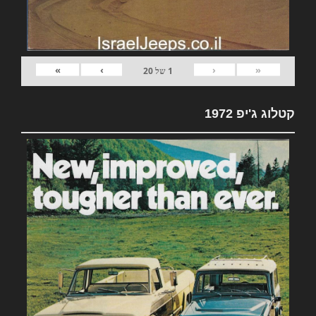
»
›
‹
«
1
של
20
קטלוג ג'יפ 1972