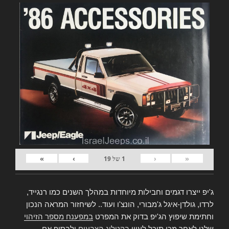
»
›
‹
«
1
של
19
ג'יפ ייצרו דגמים וחבילות מיוחדות במהלך השנים כמו רנגייד,
לרדו, גולדן-איגל ג'מבורי, הונצ'ו ועוד.. לשיחזור המראה הנכון
וחתימת שיפוץ הג'יפ בדוק את המפרט
במפענח מספר הזיהוי
שלנו,לאחר מכן תוכל לעיין
בקטלוג הצבעים
ולבסוף אם