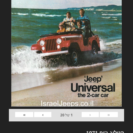
»
›
‹
«
1
של
20