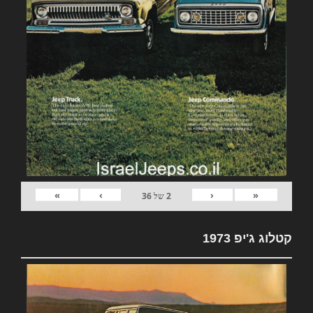
»
›
‹
«
2
של
36
קטלוג ג'יפ 1973