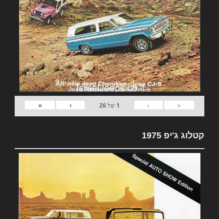
»
›
‹
«
1
של
26
קטלוג ג'יפ 1975