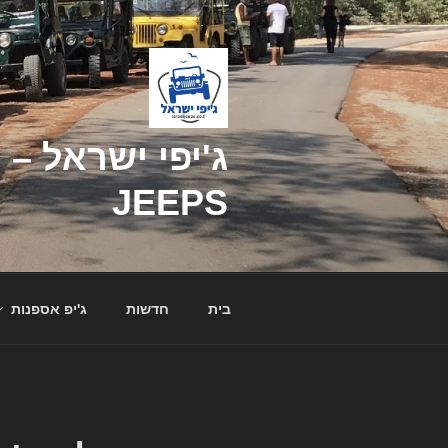
דילוג
לתוכן
JEEPS
בית
חדשות
ג'יפ אספנות