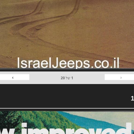
›
‹
1
של
20