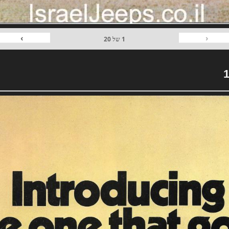
›
‹
1
של
20