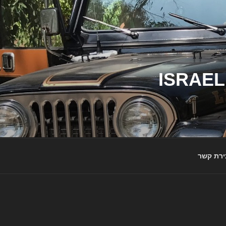
ג'יפי ישראל – הבית לג'יפאים ולמותג ג'יפ | ISRAEL
ירת קשר