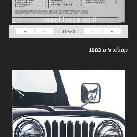
»
›
‹
«
2
של
14
קטלוג ג'יפ 1983