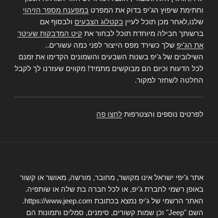
וחתימת שיפוץ הג'יפ בדוק את המפרט
במפענח מספר הזיהוי
שלנו,לאחר מכן תוכל לעיין
בקטלוג הצבעים
ולבסוף אם
ברשותך חבילה מיוחדת תוכל לבחור את
קיט המדבקות שעיטר
את הג'יפ
שלך כשירד מפס הייצור לפני כמה עשורים..
השילובים של ג'יפ בשנות השבעים והשמונים הקדימו את זמנם
לכל הדעות וכיום הם מבוקשים מתמיד! מקווים שעזרנו לך לקבל
החלטה לשחזר למקור.
לפרטים נוספים והצטרפות
לחצו פה
אתר ג'יפי ישראל אינו מקושר, מחובר, מורשה, מאושר או קשור
באופן רשמי לחברת ג'יפ, או לכל חברה בת שלה או שותפיה.
האתר הרשמי של ג'יפ נמצא בכתובת https://www.jeep.com.
השם "Jeep" וכן שמות קשורים, סימנים, סמלים ותמונות הם