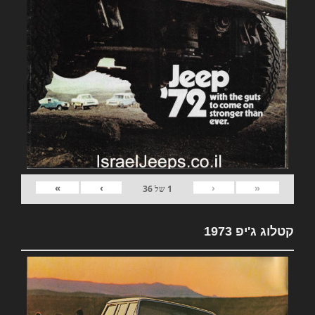
»
›
‹
«
1
של
36
קטלוג ג'יפ 1973