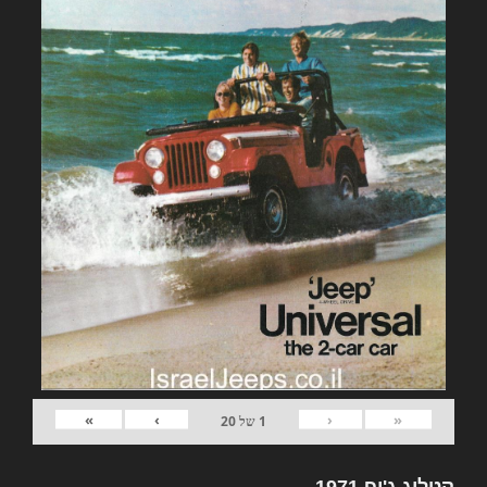
»
›
‹
«
1
של
20