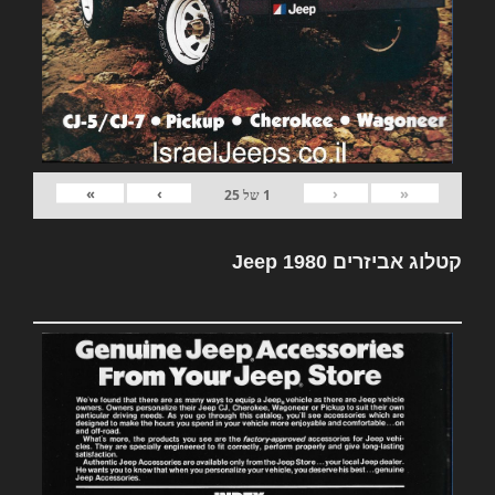
»
›
‹
«
1
של
25
קטלוג אביזרים Jeep 1980