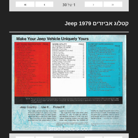
»
›
‹
«
1
של
30
קטלוג אביזרים 1979 Jeep