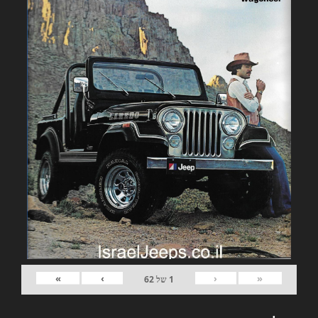
»
›
‹
«
1
של
62