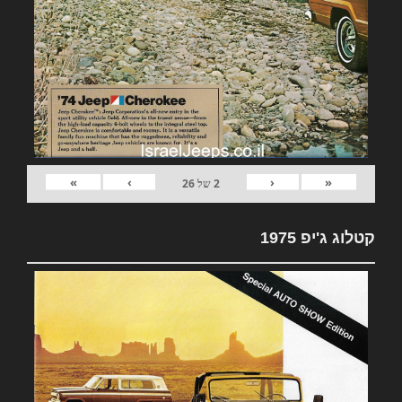
»
›
‹
«
2
של
26
קטלוג ג'יפ 1975