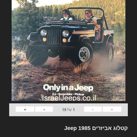
»
›
‹
«
1
של
18
קטלוג אביזרים Jeep 1985