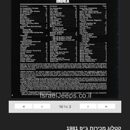
»
›
‹
«
2
של
16
קטלוג מכירות ג'יפ 1981