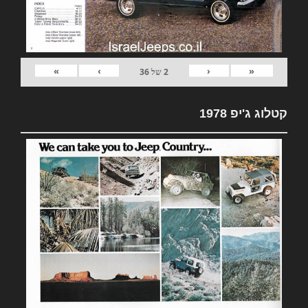
»
›
‹
«
2
של
36
קטלוג ג'יפ 1978