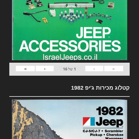
»
›
‹
«
1
של
16
קטלוג מכירות ג'יפ 1982