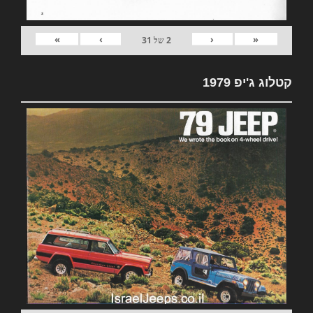
»
›
‹
«
2
של
31
קטלוג ג'יפ 1979