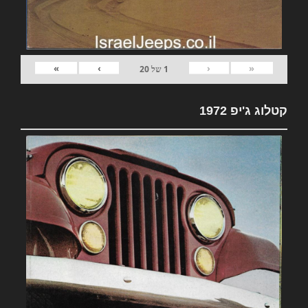
»
›
‹
«
1
של
20
קטלוג ג'יפ 1972