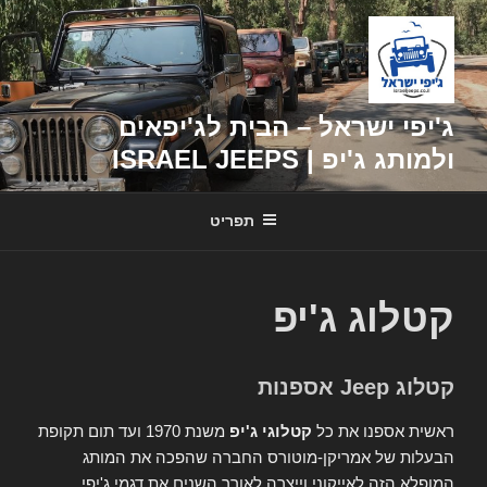
דילוג
לתוכן
ג'יפי ישראל – הבית לג'יפאים
ולמותג ג'יפ | ISRAEL JEEPS
תפריט
קטלוג ג'יפ
קטלוג Jeep אספנות
ראשית אספנו את כל
קטלוגי ג'יפ
משנת 1970 ועד תום תקופת
הבעלות של אמריקן-מוטורס החברה שהפכה את המותג
המופלא הזה לאייקוני וייצרה לאורך השנים את דגמי ג'יפי