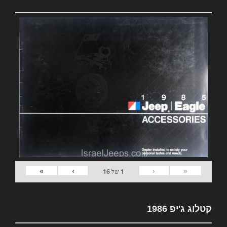
»
›
‹
«
1
של
16
קטלוג ג'יפ 1986