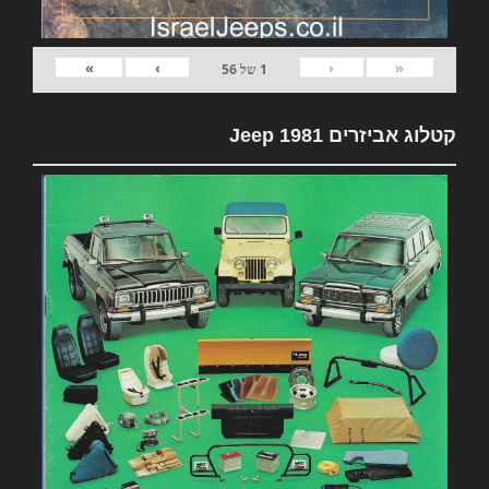
»
›
‹
«
1
של
56
קטלוג אביזרים 1981 Jeep