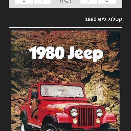
»
›
‹
«
2
של
40
קטלוג ג'יפ 1980