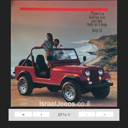
»
›
‹
«
1
של
27