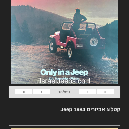
»
›
‹
«
1
של
16
קטלוג אביזרים Jeep 1984