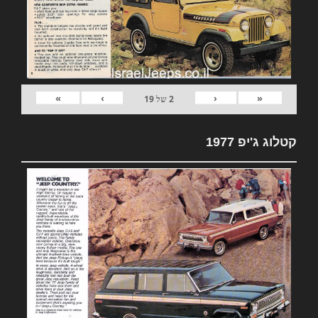
»
›
‹
«
2
של
19
קטלוג ג'יפ 1977