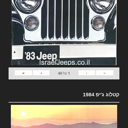
»
›
‹
«
1
של
40
קטלוג ג'יפ 1984