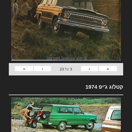
»
›
‹
«
3
של
23
קטלוג ג'יפ 1974