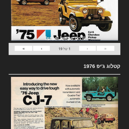
»
›
‹
«
1
של
19
קטלוג ג'יפ 1976