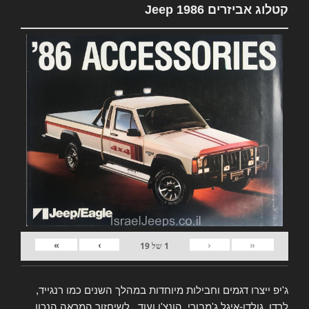
קטלוג אביזרים Jeep 1986
»
›
‹
«
1
של
19
ג'יפ ייצרו דגמים וחבילות מיוחדות במהלך השנים כמו רנגייד,
לרדו, גולדן-איגל ג'מבורי, הונצ'ו ועוד.. לשיחזור המראה הנכון