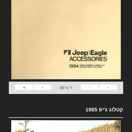
»
›
‹
«
1
של
20
קטלוג ג'יפ 1985