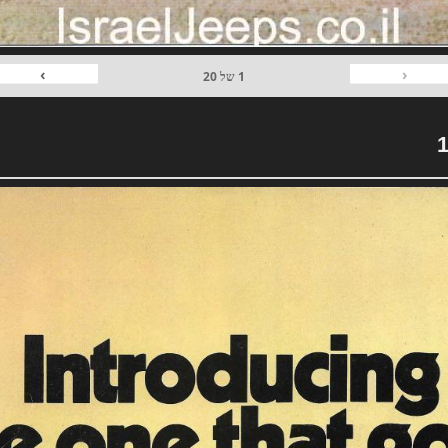
›
‹
1
של
20