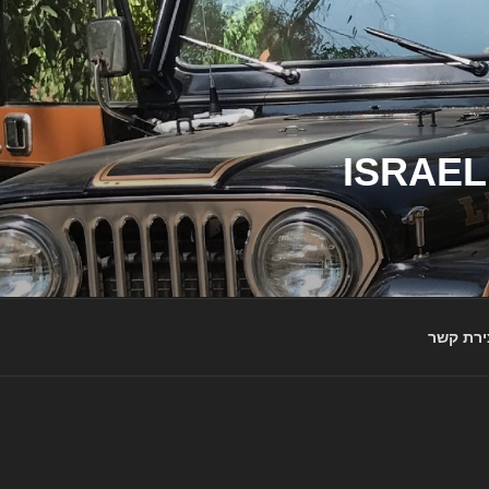
ג'יפי ישראל – הבית לג'יפאים ולמותג ג'יפ | ISRAEL
ירת קשר