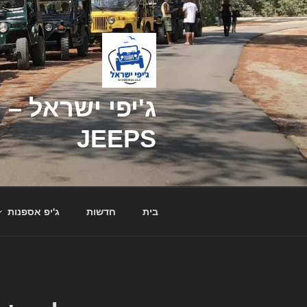
דילוג
לתוכן
JEEPS
בית
חדשות
ג'יפ אספנות