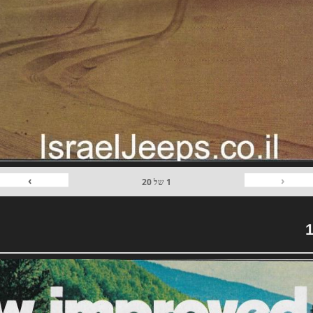
›
‹
1
של
20