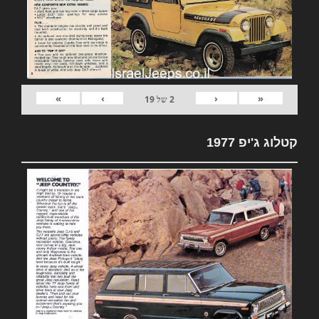
»
›
‹
«
2
של
19
קטלוג ג'יפ 1977