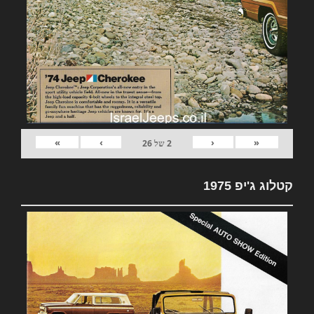
»
›
‹
«
2
של
26
קטלוג ג'יפ 1975