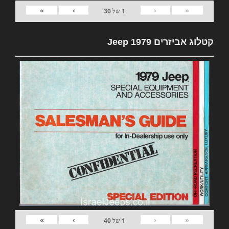
»
›
‹
«
1
של
30
קטלוג אביזרים 1979 Jeep
»
›
‹
«
1
של
40