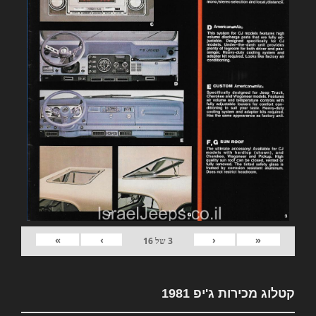
»
›
‹
«
3
של
16
קטלוג מכירות ג'יפ 1981