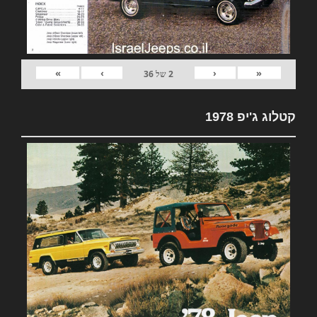
»
›
‹
«
2
של
36
קטלוג ג'יפ 1978