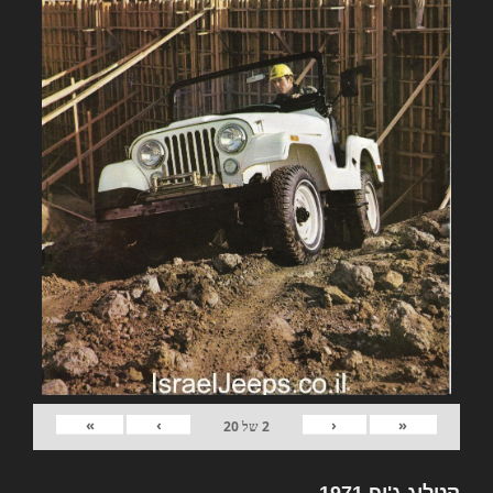
»
›
‹
«
2
של
20