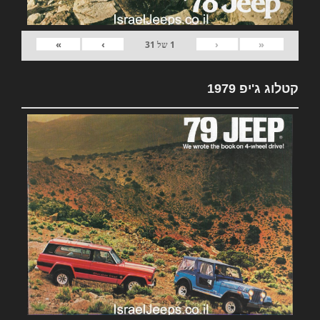
»
›
‹
«
1
של
31
קטלוג ג'יפ 1979