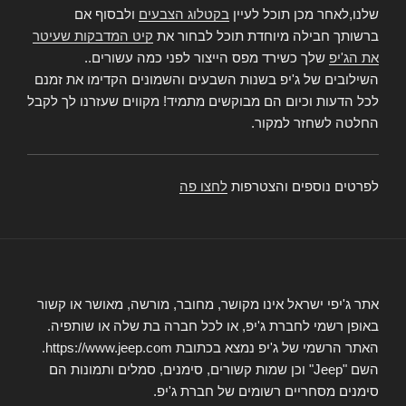
שלנו,לאחר מכן תוכל לעיין
בקטלוג הצבעים
ולבסוף אם
ברשותך חבילה מיוחדת תוכל לבחור את
קיט המדבקות שעיטר
את הג'יפ
שלך כשירד מפס הייצור לפני כמה עשורים..
השילובים של ג'יפ בשנות השבעים והשמונים הקדימו את זמנם
לכל הדעות וכיום הם מבוקשים מתמיד! מקווים שעזרנו לך לקבל
החלטה לשחזר למקור.
לפרטים נוספים והצטרפות
לחצו פה
אתר ג'יפי ישראל אינו מקושר, מחובר, מורשה, מאושר או קשור
באופן רשמי לחברת ג'יפ, או לכל חברה בת שלה או שותפיה.
האתר הרשמי של ג'יפ נמצא בכתובת https://www.jeep.com.
השם "Jeep" וכן שמות קשורים, סימנים, סמלים ותמונות הם
סימנים מסחריים רשומים של חברת ג'יפ.