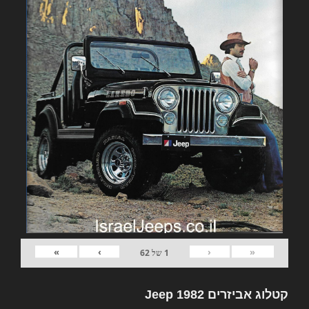
»
›
‹
«
1
של
62
קטלוג אביזרים 1982 Jeep