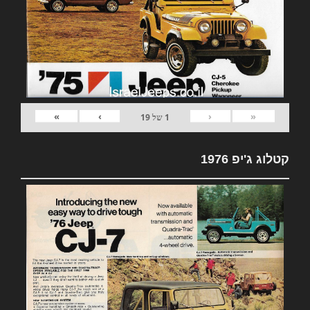
»
›
‹
«
1
של
19
קטלוג ג'יפ 1976