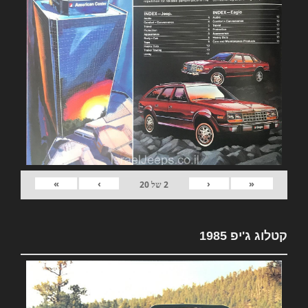
»
›
‹
«
2
של
20
קטלוג ג'יפ 1985