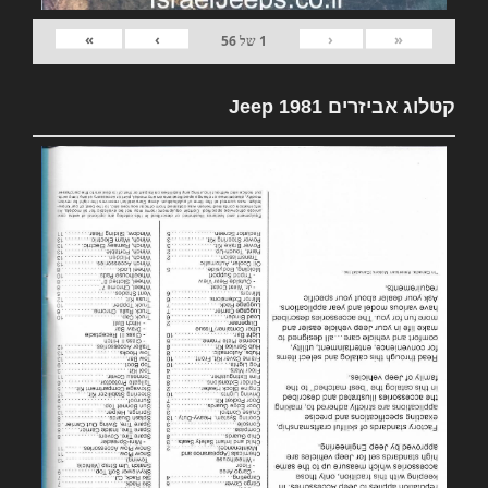
»
›
‹
«
1
של
56
קטלוג אביזרים 1981 Jeep