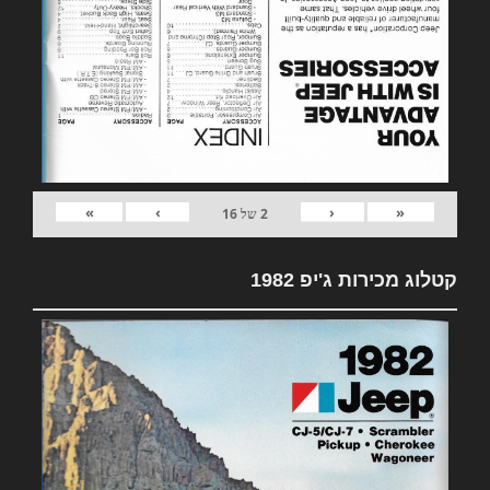
»
›
‹
«
2
של
16
קטלוג מכירות ג'יפ 1982