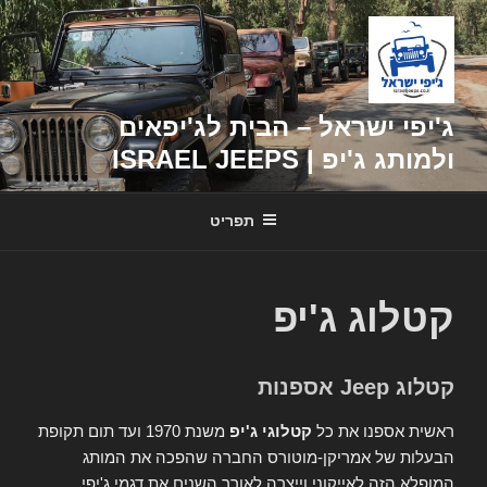
דילוג
לתוכן
ג'יפי ישראל – הבית לג'יפאים
ולמותג ג'יפ | ISRAEL JEEPS
תפריט
קטלוג ג'יפ
קטלוג Jeep אספנות
ראשית אספנו את כל
קטלוגי ג'יפ
משנת 1970 ועד תום תקופת
הבעלות של אמריקן-מוטורס החברה שהפכה את המותג
המופלא הזה לאייקוני וייצרה לאורך השנים את דגמי ג'יפי