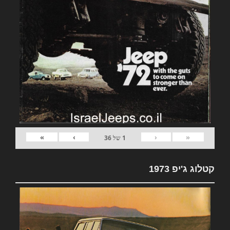
»
›
‹
«
1
של
36
קטלוג ג'יפ 1973