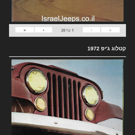
»
›
‹
«
1
של
20
קטלוג ג'יפ 1972