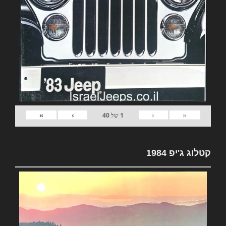
»
›
‹
«
1
של
40
קטלוג ג'יפ 1984