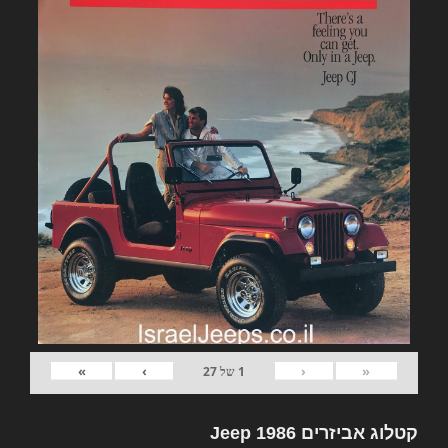
»
›
‹
«
1
של
27
קטלוג אביזרים Jeep 1986