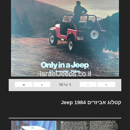
»
›
‹
«
1
של
16
קטלוג אביזרים Jeep 1984