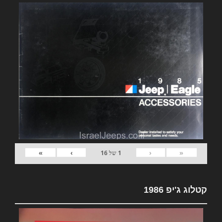
»
›
‹
«
1
של
16
קטלוג ג'יפ 1986