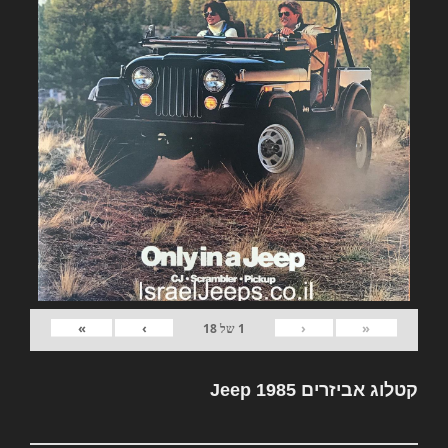
»
›
‹
«
1
של
18
קטלוג אביזרים Jeep 1985