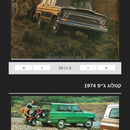
»
›
‹
«
3
של
23
קטלוג ג'יפ 1974