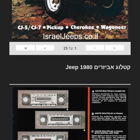
»
›
‹
«
1
של
25
קטלוג אביזרים Jeep 1980