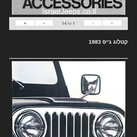
»
›
‹
«
1
של
14
קטלוג ג'יפ 1983