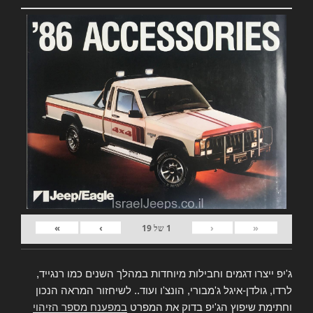
»
›
‹
«
1
של
19
ג'יפ ייצרו דגמים וחבילות מיוחדות במהלך השנים כמו רנגייד,
לרדו, גולדן-איגל ג'מבורי, הונצ'ו ועוד.. לשיחזור המראה הנכון
וחתימת שיפוץ הג'יפ בדוק את המפרט
במפענח מספר הזיהוי