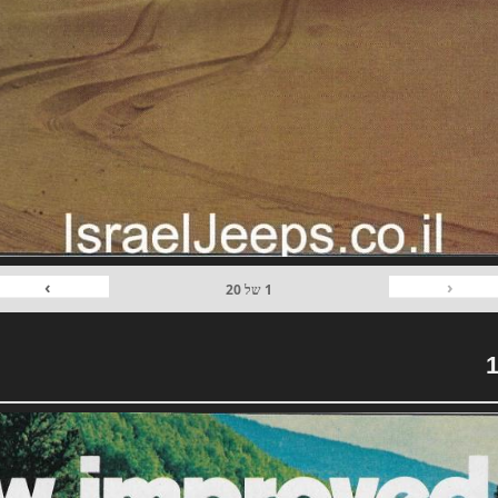
›
‹
1
של
20