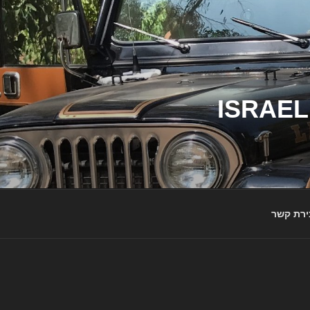
ג'יפי ישראל – הבית לג'יפאים ולמותג ג'יפ | ISRAEL
ירת קשר