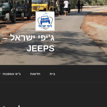
דילוג
לתוכן
JEEPS
בית
חדשות
ג'יפ אספנות