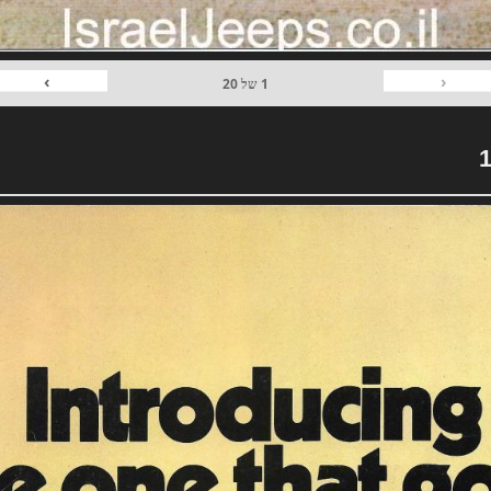
›
‹
1
של
20