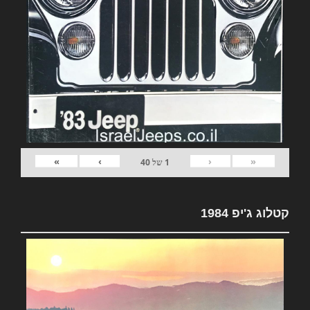
»
›
‹
«
1
של
40
קטלוג ג'יפ 1984