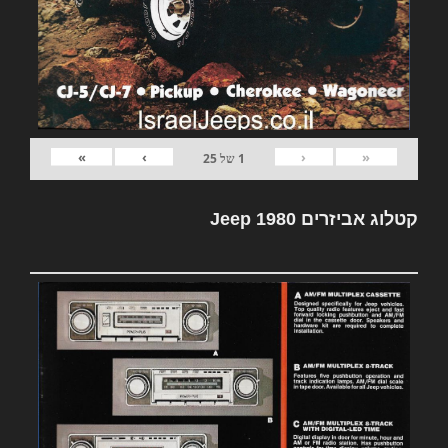
»
›
‹
«
1
של
25
קטלוג אביזרים Jeep 1980