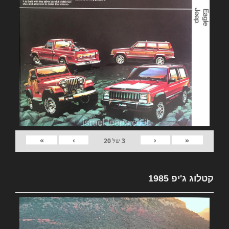
»
›
‹
«
3
של
20
קטלוג ג'יפ 1985