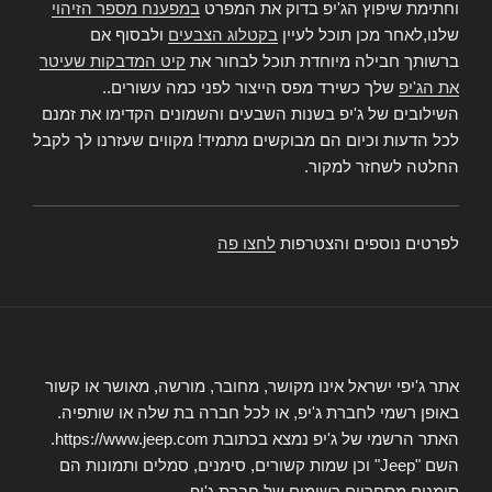
וחתימת שיפוץ הג'יפ בדוק את המפרט
במפענח מספר הזיהוי
שלנו,לאחר מכן תוכל לעיין
בקטלוג הצבעים
ולבסוף אם
ברשותך חבילה מיוחדת תוכל לבחור את
קיט המדבקות שעיטר
את הג'יפ
שלך כשירד מפס הייצור לפני כמה עשורים..
השילובים של ג'יפ בשנות השבעים והשמונים הקדימו את זמנם
לכל הדעות וכיום הם מבוקשים מתמיד! מקווים שעזרנו לך לקבל
החלטה לשחזר למקור.
לפרטים נוספים והצטרפות
לחצו פה
אתר ג'יפי ישראל אינו מקושר, מחובר, מורשה, מאושר או קשור
באופן רשמי לחברת ג'יפ, או לכל חברה בת שלה או שותפיה.
האתר הרשמי של ג'יפ נמצא בכתובת https://www.jeep.com.
השם "Jeep" וכן שמות קשורים, סימנים, סמלים ותמונות הם
סימנים מסחריים רשומים של חברת ג'יפ.