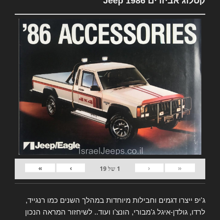
קטלוג אביזרים Jeep 1986
»
›
‹
«
1
של
19
ג'יפ ייצרו דגמים וחבילות מיוחדות במהלך השנים כמו רנגייד,
לרדו, גולדן-איגל ג'מבורי, הונצ'ו ועוד.. לשיחזור המראה הנכון