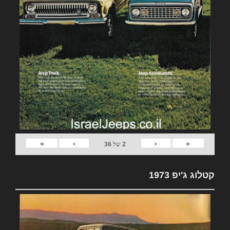
»
›
‹
«
2
של
36
קטלוג ג'יפ 1973