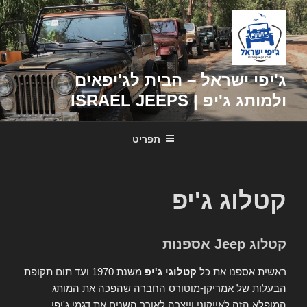
דילוג
לתוכן
ג'יפי ישראל – הבית לג'יפאים
ולמותג ג'יפ | ISRAEL JEEPS
תפריט
קטלוג ג'יפ
קטלוג Jeep אספנות
ראשית אספנו את כל
קטלוגי ג'יפ
משנת 1970 ועד תום תקופת
הבעלות של אמריקן-מוטורס החברה שהפכה את המותג
המופלא הזה לאייקוני וייצרה לאורך השנים את דגמי ג'יפי