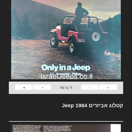
»
›
‹
«
1
של
16
קטלוג אביזרים Jeep 1984