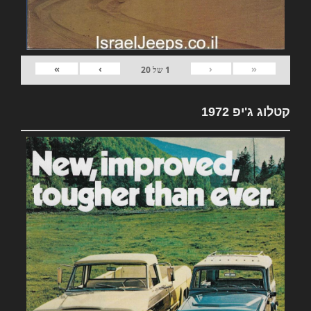
»
›
‹
«
1
של
20
קטלוג ג'יפ 1972