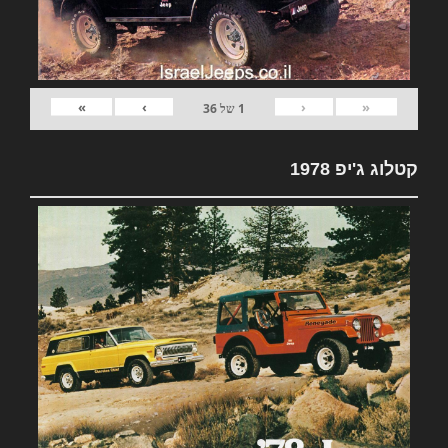
»
›
‹
«
1
של
36
קטלוג ג'יפ 1978