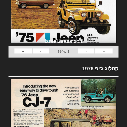
»
›
‹
«
1
של
19
קטלוג ג'יפ 1976