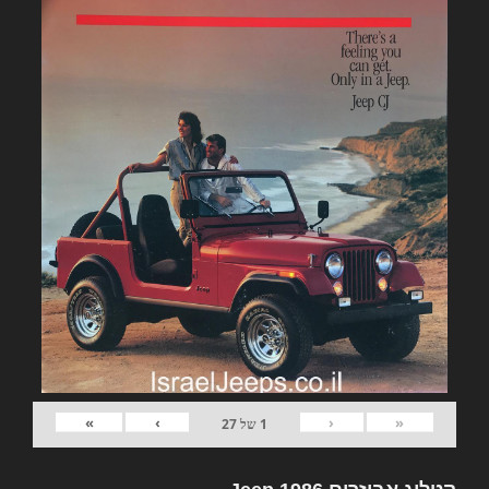
»
›
‹
«
1
של
27