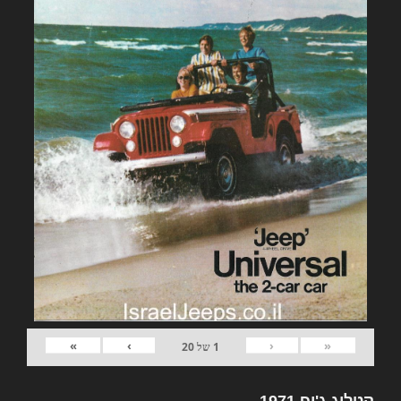
»
›
‹
«
1
של
20