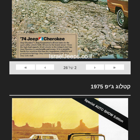
»
›
‹
«
2
של
26
קטלוג ג'יפ 1975