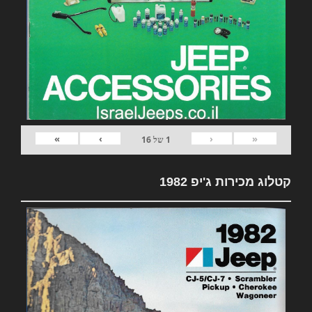
»
›
‹
«
1
של
16
קטלוג מכירות ג'יפ 1982