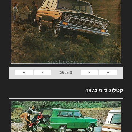
»
›
‹
«
3
של
23
קטלוג ג'יפ 1974