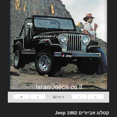
»
›
‹
«
1
של
62
קטלוג אביזרים 1982 Jeep