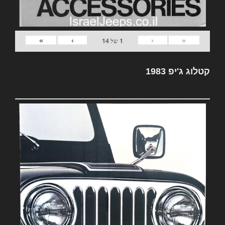
»
›
‹
«
1
של
14
קטלוג ג'יפ 1983