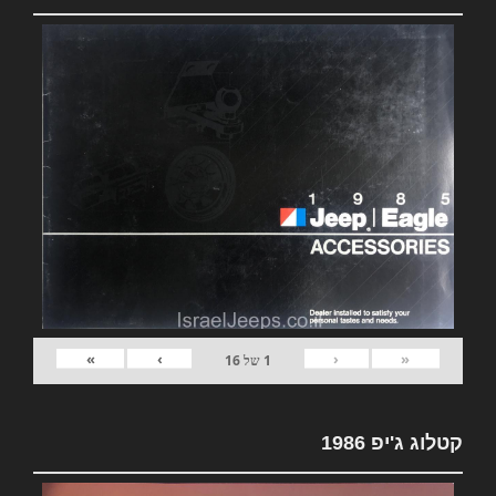
»
›
‹
«
1
של
16
קטלוג ג'יפ 1986