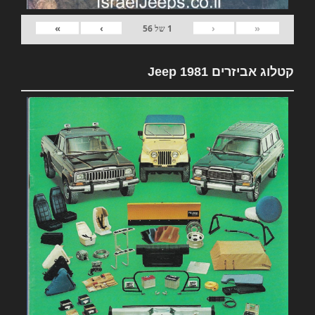
»
›
‹
«
1
של
56
קטלוג אביזרים 1981 Jeep