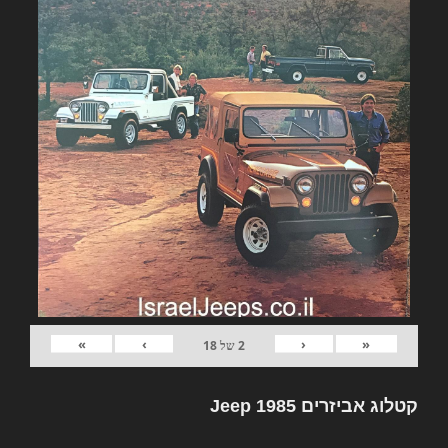
»
›
‹
«
2
של
18
קטלוג אביזרים Jeep 1985