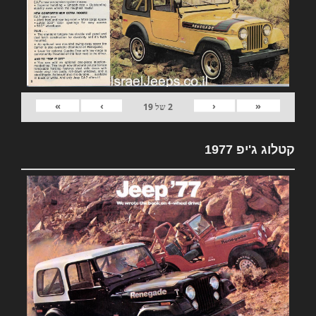
»
›
‹
«
2
של
19
קטלוג ג'יפ 1977