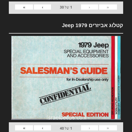
»
›
‹
«
1
של
30
קטלוג אביזרים 1979 Jeep
»
›
‹
«
1
של
40