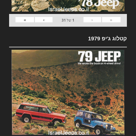
»
›
‹
«
1
של
31
קטלוג ג'יפ 1979