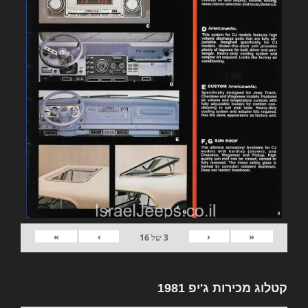
»
›
‹
«
3
של
16
קטלוג מכירות ג'יפ 1981