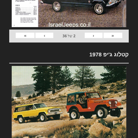
»
›
‹
«
2
של
36
קטלוג ג'יפ 1978