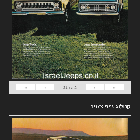
»
›
‹
«
2
של
36
קטלוג ג'יפ 1973