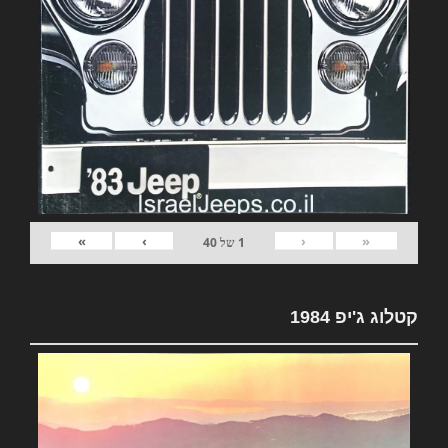
»
›
‹
«
1
של
40
קטלוג ג'יפ 1984