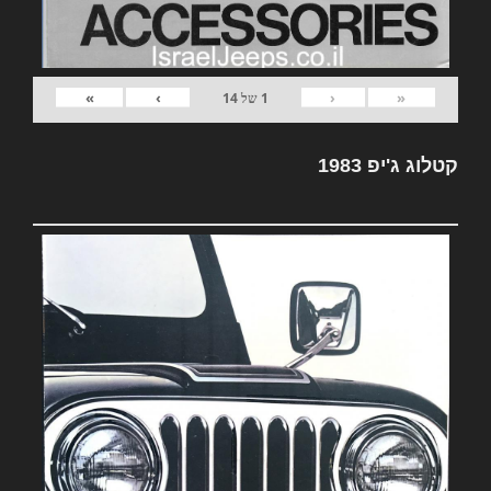
»
›
‹
«
1
של
14
קטלוג ג'יפ 1983