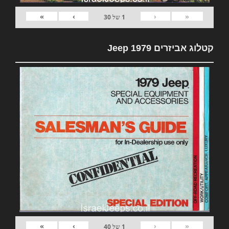
»
›
‹
«
1
של
30
קטלוג אביזרים 1979 Jeep
»
›
‹
«
1
של
40