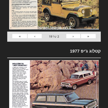
»
›
‹
«
2
של
19
קטלוג ג'יפ 1977