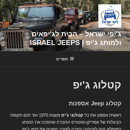
דילוג
לתוכן
ג'יפי ישראל – הבית לג'יפאים
ולמותג ג'יפ | ISRAEL JEEPS
תפריט
קטלוג ג'יפ
קטלוג Jeep אספנות
ראשית אספנו את כל
קטלוגי ג'יפ
משנת 1970 ועד תום תקופת
הבעלות של אמריקן-מוטורס החברה שהפכה את המותג
המופלא הזה לאייקוני וייצרה לאורך השנים את דגמי ג'יפי