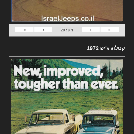
»
›
‹
«
1
של
20
קטלוג ג'יפ 1972