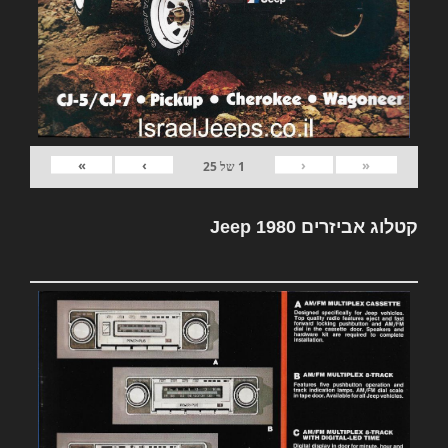
»
›
‹
«
1
של
25
קטלוג אביזרים Jeep 1980