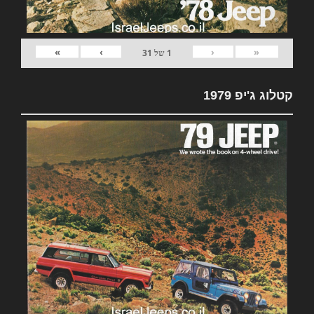
»
›
‹
«
1
של
31
קטלוג ג'יפ 1979