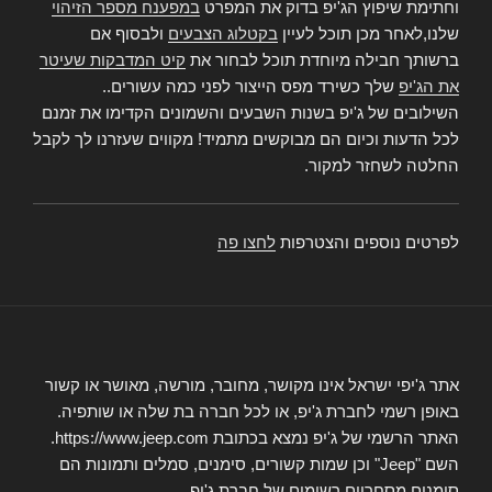
וחתימת שיפוץ הג'יפ בדוק את המפרט
במפענח מספר הזיהוי
שלנו,לאחר מכן תוכל לעיין
בקטלוג הצבעים
ולבסוף אם
ברשותך חבילה מיוחדת תוכל לבחור את
קיט המדבקות שעיטר
את הג'יפ
שלך כשירד מפס הייצור לפני כמה עשורים..
השילובים של ג'יפ בשנות השבעים והשמונים הקדימו את זמנם
לכל הדעות וכיום הם מבוקשים מתמיד! מקווים שעזרנו לך לקבל
החלטה לשחזר למקור.
לפרטים נוספים והצטרפות
לחצו פה
אתר ג'יפי ישראל אינו מקושר, מחובר, מורשה, מאושר או קשור
באופן רשמי לחברת ג'יפ, או לכל חברה בת שלה או שותפיה.
האתר הרשמי של ג'יפ נמצא בכתובת https://www.jeep.com.
השם "Jeep" וכן שמות קשורים, סימנים, סמלים ותמונות הם
סימנים מסחריים רשומים של חברת ג'יפ.