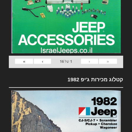
»
›
‹
«
1
של
16
קטלוג מכירות ג'יפ 1982