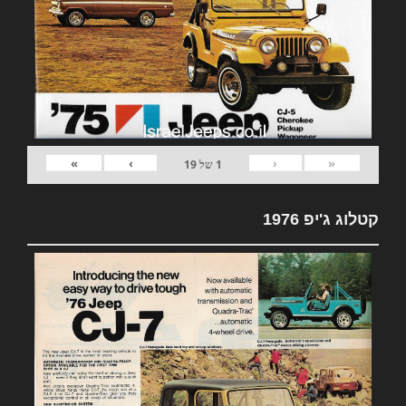
»
›
‹
«
1
של
19
קטלוג ג'יפ 1976