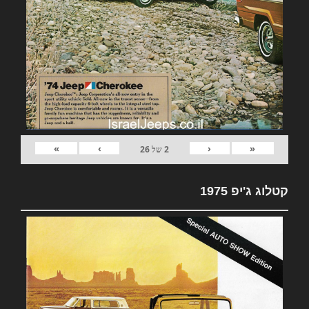
»
›
‹
«
2
של
26
קטלוג ג'יפ 1975