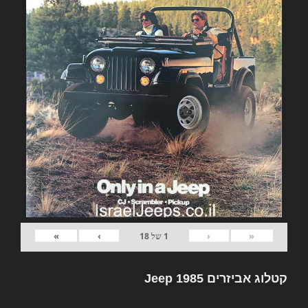
»
›
‹
«
1
של
18
קטלוג אביזרים Jeep 1985