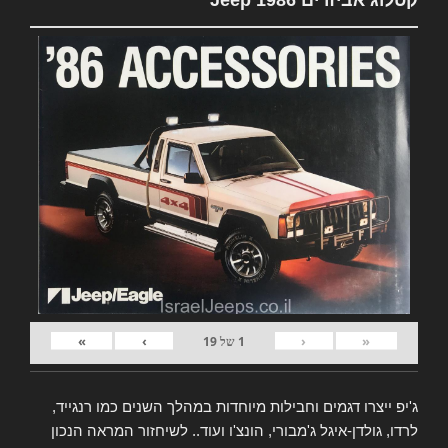
»
›
‹
«
1
של
19
ג'יפ ייצרו דגמים וחבילות מיוחדות במהלך השנים כמו רנגייד,
לרדו, גולדן-איגל ג'מבורי, הונצ'ו ועוד.. לשיחזור המראה הנכון