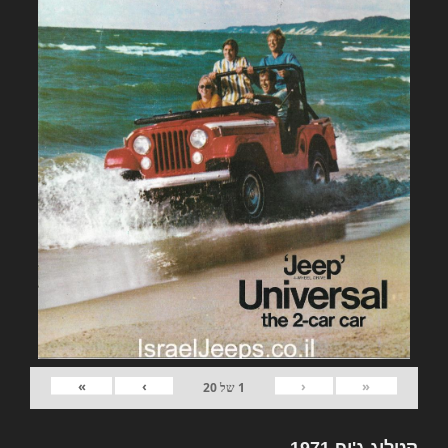
»
›
‹
«
1
של
20