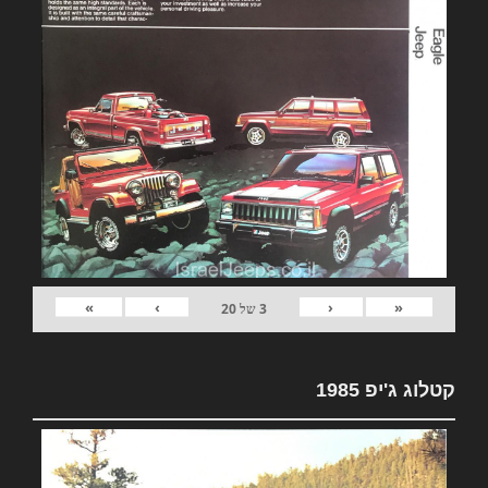
»
›
‹
«
3
של
20
קטלוג ג'יפ 1985