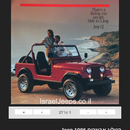
»
›
‹
«
1
של
27
קטלוג אביזרים Jeep 1986