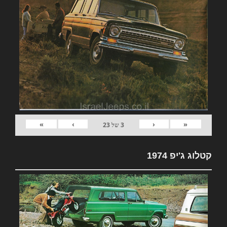
»
›
‹
«
3
של
23
קטלוג ג'יפ 1974