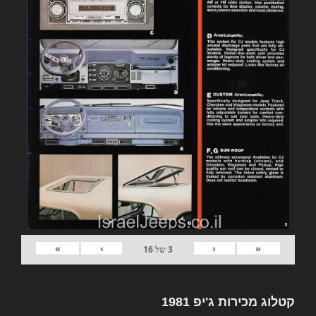
»
›
‹
«
3
של
16
קטלוג מכירות ג'יפ 1981