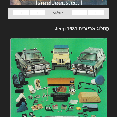
»
›
‹
«
1
של
56
קטלוג אביזרים 1981 Jeep