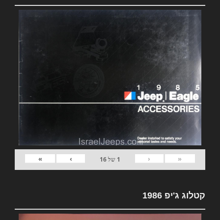
»
›
‹
«
1
של
16
קטלוג ג'יפ 1986