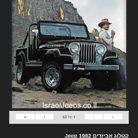
»
›
‹
«
1
של
62
קטלוג אביזרים 1982 Jeep