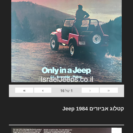
»
›
‹
«
1
של
16
קטלוג אביזרים Jeep 1984