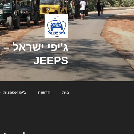
דילוג
לתוכן
JEEPS
בית
חדשות
ג'יפ אספנות