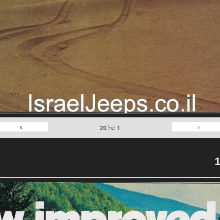
›
‹
1
של
20