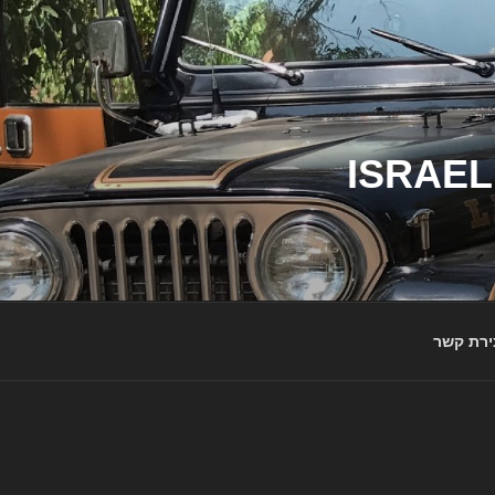
ג'יפי ישראל – הבית לג'יפאים ולמותג ג'יפ | ISRAEL
ירת קשר