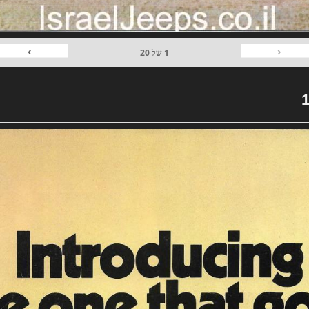
›
‹
1
של
20