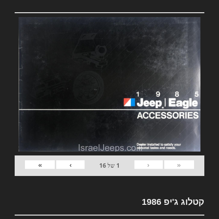
»
›
‹
«
1
של
16
קטלוג ג'יפ 1986