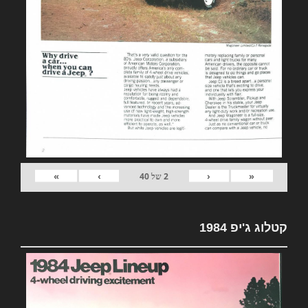
»
›
‹
«
2
של
40
קטלוג ג'יפ 1984