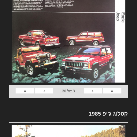
»
›
‹
«
3
של
20
קטלוג ג'יפ 1985