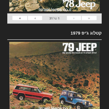
»
›
‹
«
1
של
31
קטלוג ג'יפ 1979