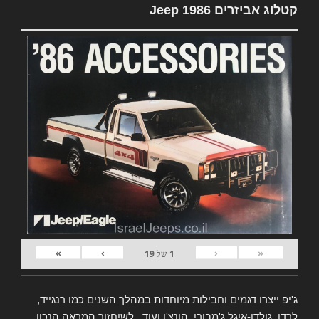
קטלוג אביזרים Jeep 1986
»
›
‹
«
1
של
19
ג'יפ ייצרו דגמים וחבילות מיוחדות במהלך השנים כמו רנגייד,
לרדו, גולדן-איגל ג'מבורי, הונצ'ו ועוד.. לשיחזור המראה הנכון