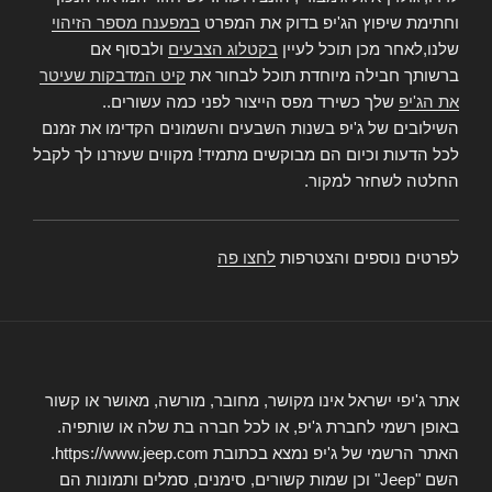
וחתימת שיפוץ הג'יפ בדוק את המפרט
במפענח מספר הזיהוי
שלנו,לאחר מכן תוכל לעיין
בקטלוג הצבעים
ולבסוף אם
ברשותך חבילה מיוחדת תוכל לבחור את
קיט המדבקות שעיטר
את הג'יפ
שלך כשירד מפס הייצור לפני כמה עשורים..
השילובים של ג'יפ בשנות השבעים והשמונים הקדימו את זמנם
לכל הדעות וכיום הם מבוקשים מתמיד! מקווים שעזרנו לך לקבל
החלטה לשחזר למקור.
לפרטים נוספים והצטרפות
לחצו פה
אתר ג'יפי ישראל אינו מקושר, מחובר, מורשה, מאושר או קשור
באופן רשמי לחברת ג'יפ, או לכל חברה בת שלה או שותפיה.
האתר הרשמי של ג'יפ נמצא בכתובת https://www.jeep.com.
השם "Jeep" וכן שמות קשורים, סימנים, סמלים ותמונות הם