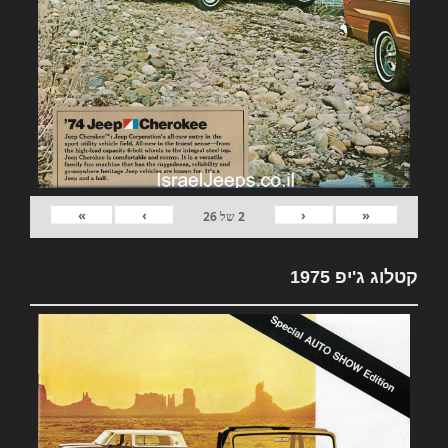
»
›
‹
«
2
של
26
קטלוג ג'יפ 1975