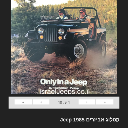
»
›
‹
«
1
של
18
קטלוג אביזרים Jeep 1985