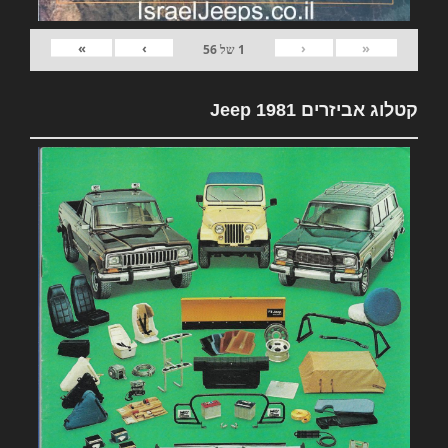
»
›
‹
«
1
של
56
קטלוג אביזרים 1981 Jeep