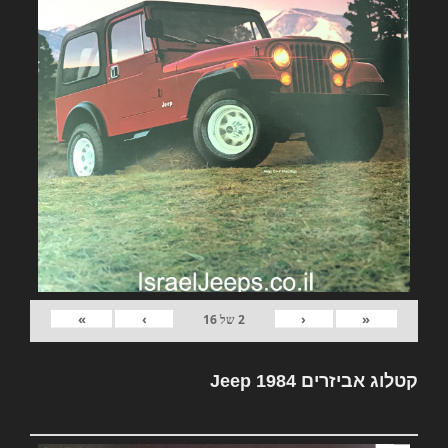
»
›
‹
«
2
של
16
קטלוג אביזרים Jeep 1984