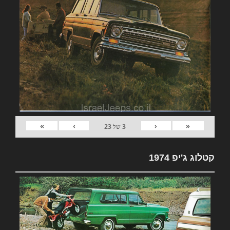
»
›
‹
«
3
של
23
קטלוג ג'יפ 1974