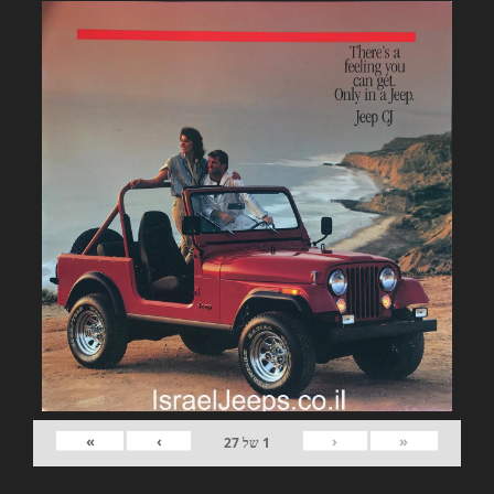
»
›
‹
«
1
של
27