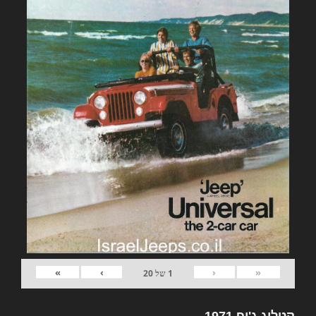
»
›
‹
«
1
של
20