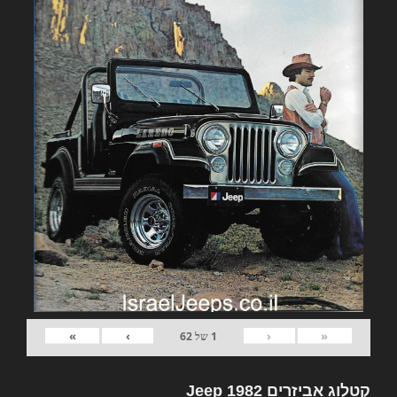
»
›
‹
«
1
של
62
קטלוג אביזרים 1982 Jeep