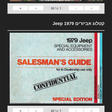
»
›
‹
«
1
של
30
קטלוג אביזרים 1979 Jeep
»
›
‹
«
1
של
40