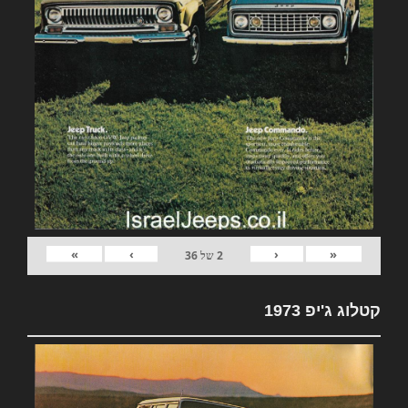
»
›
‹
«
2
של
36
קטלוג ג'יפ 1973