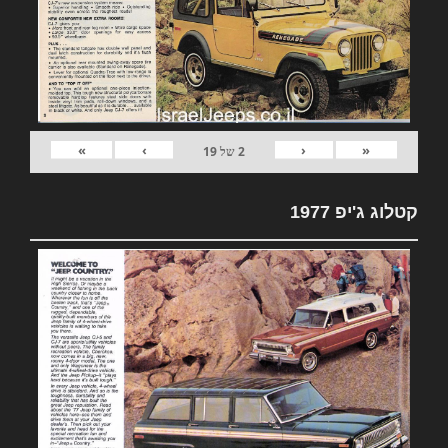
»
›
‹
«
2
של
19
קטלוג ג'יפ 1977