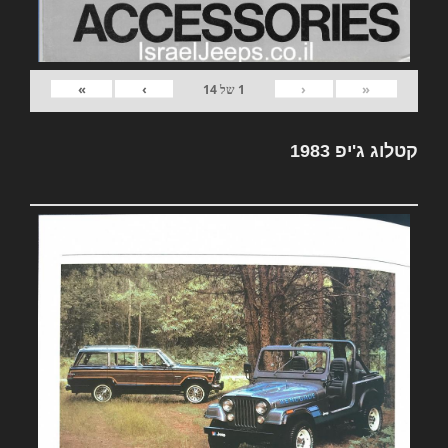
»
›
‹
«
1
של
14
קטלוג ג'יפ 1983