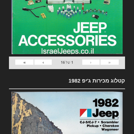
»
›
‹
«
1
של
16
קטלוג מכירות ג'יפ 1982