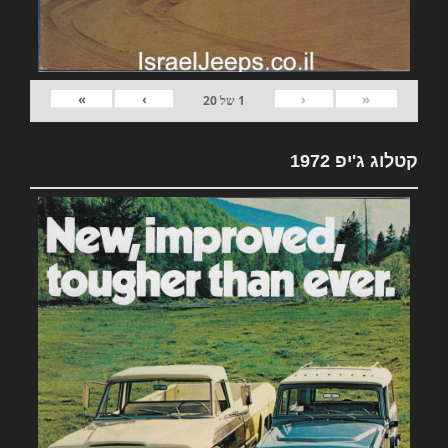
»
›
‹
«
1
של
20
קטלוג ג'יפ 1972