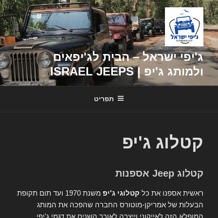
דילוג
לתוכן
ג'יפי ישראל – הבית לג'יפאים
ולמותג ג'יפ | ISRAEL JEEPS
תפריט
קטלוג ג'יפ
קטלוג Jeep אספנות
ראשית אספנו את כל
קטלוגי ג'יפ
משנת 1970 ועד תום תקופת
הבעלות של אמריקן-מוטורס החברה שהפכה את המותג
המופלא הזה לאייקוני וייצרה לאורך השנים את דגמי ג'יפי