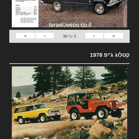
»
›
‹
«
2
של
36
קטלוג ג'יפ 1978