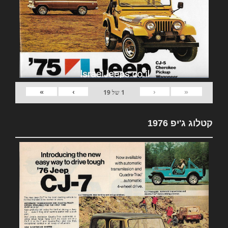
»
›
‹
«
1
של
19
קטלוג ג'יפ 1976