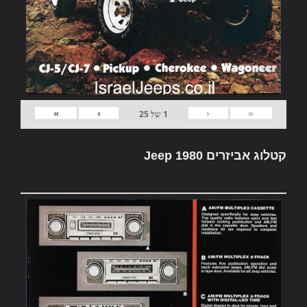
»
›
‹
«
1
של
25
קטלוג אביזרים Jeep 1980