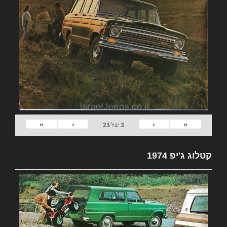
»
›
‹
«
3
של
23
קטלוג ג'יפ 1974