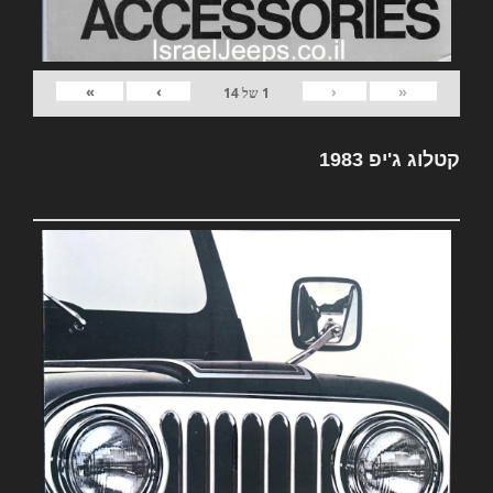
»
›
‹
«
1
של
14
קטלוג ג'יפ 1983