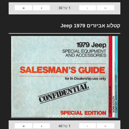
»
›
‹
«
1
של
30
קטלוג אביזרים 1979 Jeep
»
›
‹
«
1
של
40