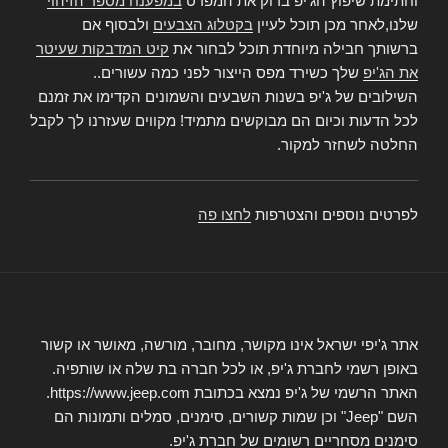
וחתימת שיפוץ הג'יפ בדוק את המפרט
במפענח מספר הזיהוי
שלנו,לאחר מכן תוכל לעיין
בקטלוג הצבעים
ולבסוף אם
ברשותך חבילה מיוחדת תוכל לבחור את
קיט המדבקות שעיטר
את הג'יפ
שלך כשירד מפס הייצור לפני כמה עשורים..
השילובים של ג'יפ בשנות השבעים והשמונים הקדימו את זמנם
לכל הדעות וכיום הם מבוקשים מתמיד! מקווים שעזרנו לך לקבל
החלטה לשחזר למקור.
לפרטים נוספים והצטרפות
לחצו פה
אתר ג'יפי ישראל אינו מקושר, מחובר, מורשה, מאושר או קשור
באופן רשמי לחברת ג'יפ, או לכל חברה בת שלה או שותפיה.
האתר הרשמי של ג'יפ נמצא בכתובת https://www.jeep.com.
השם "Jeep" וכן שמות קשורים, סימנים, סמלים ותמונות הם
סימנים מסחריים רשומים של חברת ג'יפ.