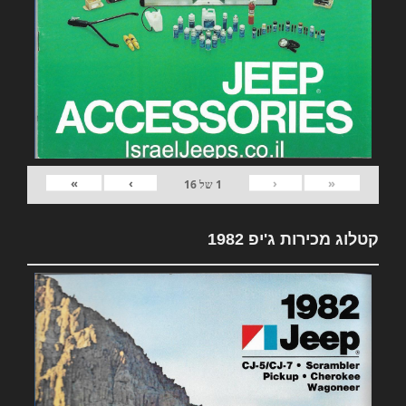
»
›
‹
«
1
של
16
קטלוג מכירות ג'יפ 1982