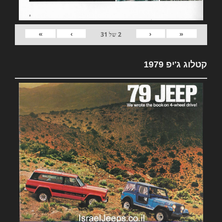
»
›
‹
«
2
של
31
קטלוג ג'יפ 1979