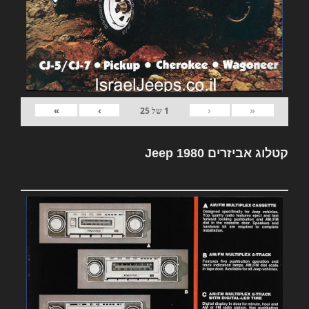
»
›
‹
«
1
של
25
קטלוג אביזרים Jeep 1980