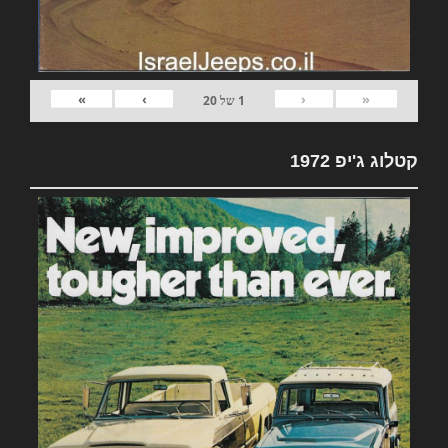
»
›
‹
«
1
של
20
קטלוג ג'יפ 1972