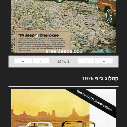
»
›
‹
«
2
של
26
קטלוג ג'יפ 1975