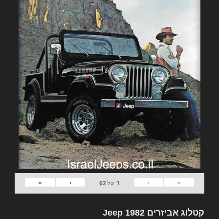
»
›
‹
«
1
של
62
קטלוג אביזרים 1982 Jeep