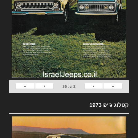
»
›
‹
«
2
של
36
קטלוג ג'יפ 1973