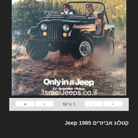
»
›
‹
«
1
של
18
קטלוג אביזרים Jeep 1985