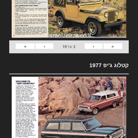
»
›
‹
«
2
של
19
קטלוג ג'יפ 1977