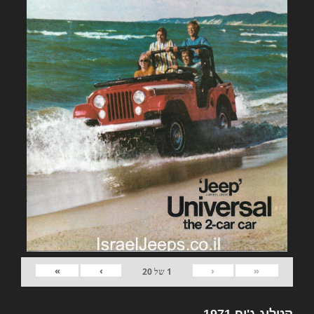
»
›
‹
«
1
של
20