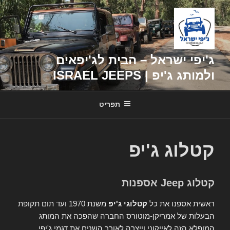
דילוג
לתוכן
ג'יפי ישראל – הבית לג'יפאים
ולמותג ג'יפ | ISRAEL JEEPS
תפריט
קטלוג ג'יפ
קטלוג Jeep אספנות
ראשית אספנו את כל
קטלוגי ג'יפ
משנת 1970 ועד תום תקופת
הבעלות של אמריקן-מוטורס החברה שהפכה את המותג
המופלא הזה לאייקוני וייצרה לאורך השנים את דגמי ג'יפי