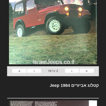
»
›
‹
«
2
של
16
קטלוג אביזרים Jeep 1984