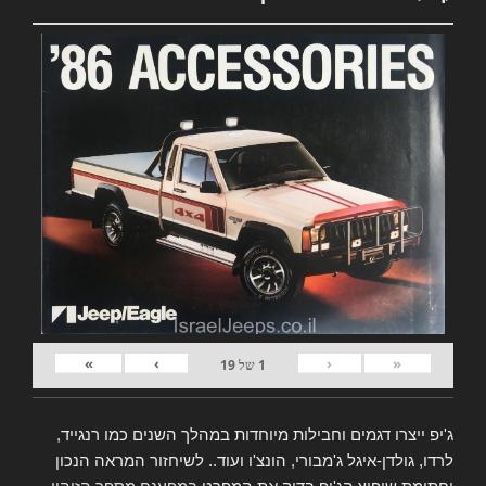
»
›
‹
«
1
של
19
ג'יפ ייצרו דגמים וחבילות מיוחדות במהלך השנים כמו רנגייד,
לרדו, גולדן-איגל ג'מבורי, הונצ'ו ועוד.. לשיחזור המראה הנכון