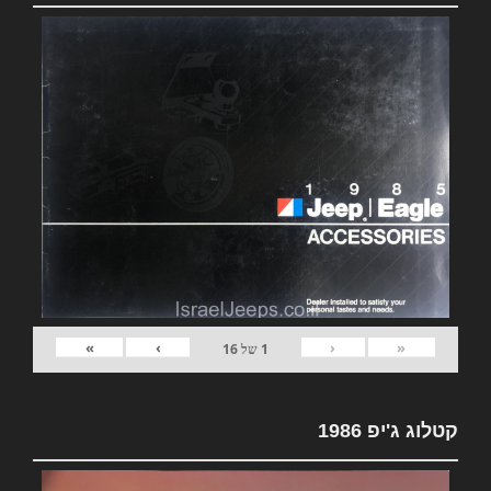
»
›
‹
«
1
של
16
קטלוג ג'יפ 1986