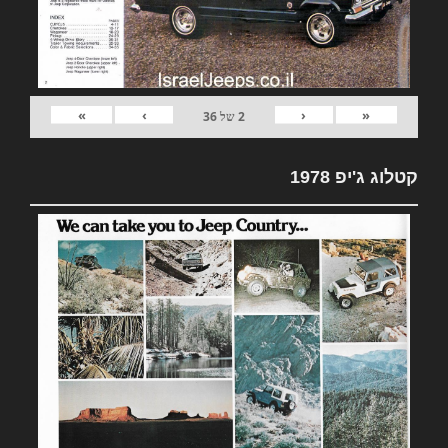
»
›
‹
«
2
של
36
קטלוג ג'יפ 1978