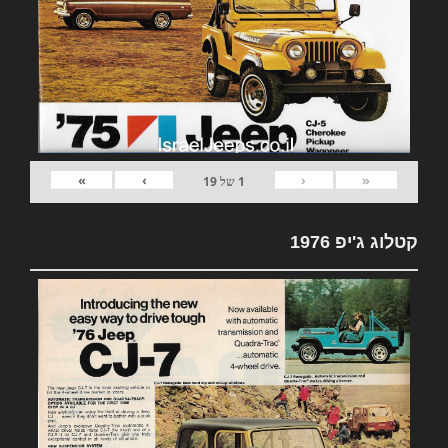
»
›
‹
«
1
של
19
קטלוג ג'יפ 1976