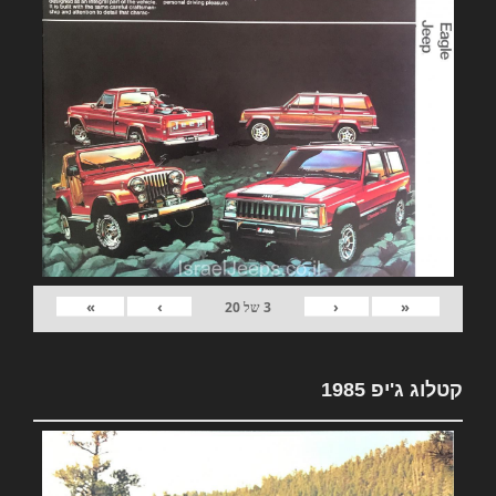
»
›
‹
«
3
של
20
קטלוג ג'יפ 1985