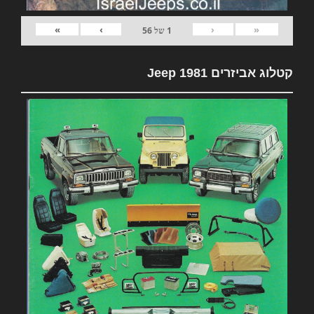
»
›
‹
«
1
של
56
קטלוג אביזרים 1981 Jeep