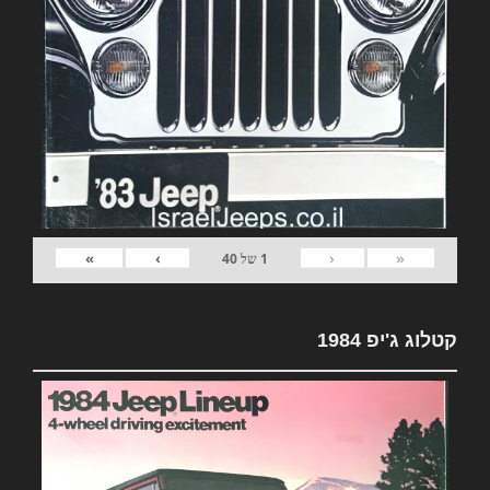
»
›
‹
«
1
של
40
קטלוג ג'יפ 1984