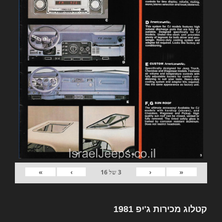
»
›
‹
«
3
של
16
קטלוג מכירות ג'יפ 1981