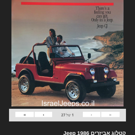
»
›
‹
«
1
של
27
קטלוג אביזרים Jeep 1986