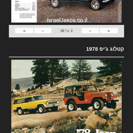
»
›
‹
«
2
של
36
קטלוג ג'יפ 1978