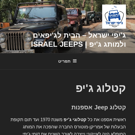
דילוג
לתוכן
ג'יפי ישראל – הבית לג'יפאים
ולמותג ג'יפ | ISRAEL JEEPS
תפריט
קטלוג ג'יפ
קטלוג Jeep אספנות
ראשית אספנו את כל
קטלוגי ג'יפ
משנת 1970 ועד תום תקופת
הבעלות של אמריקן-מוטורס החברה שהפכה את המותג
המופלא הזה לאייקוני וייצרה לאורך השנים את דגמי ג'יפי