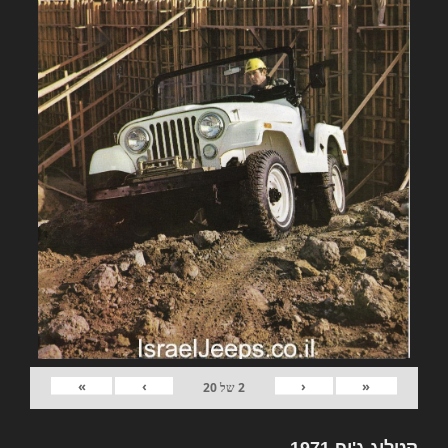
»
›
‹
«
2
של
20