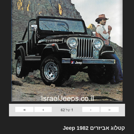
»
›
‹
«
1
של
62
קטלוג אביזרים 1982 Jeep