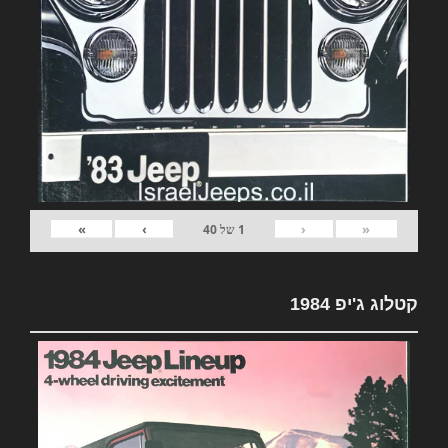
»
›
‹
«
1
של
40
קטלוג ג'יפ 1984