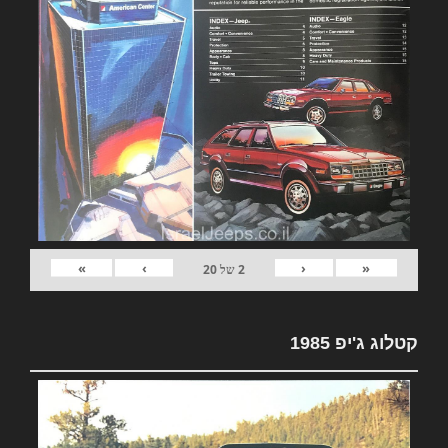
»
›
‹
«
2
של
20
קטלוג ג'יפ 1985