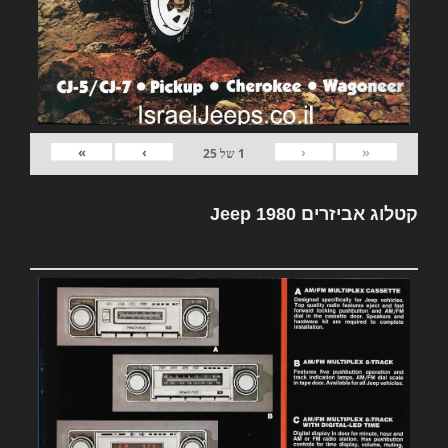
»
›
‹
«
1
של
25
קטלוג אביזרים Jeep 1980