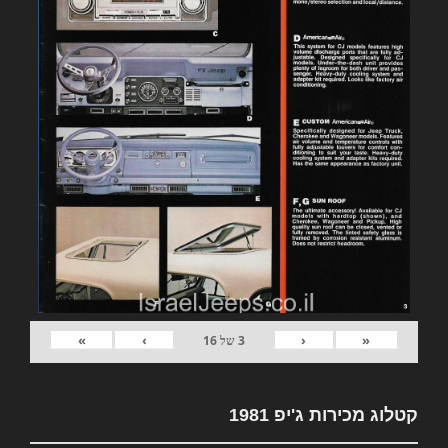
»
›
‹
«
3
של
16
קטלוג מכירות ג'יפ 1981