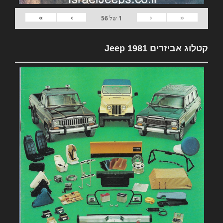
»
›
‹
«
1
של
56
קטלוג אביזרים 1981 Jeep