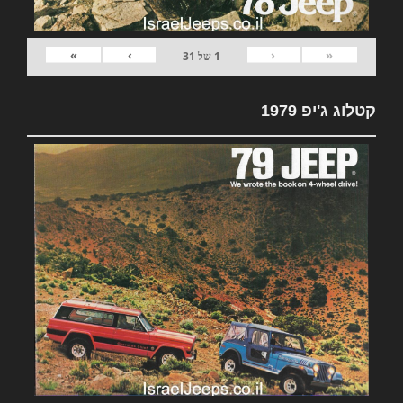
»
›
‹
«
1
של
31
קטלוג ג'יפ 1979