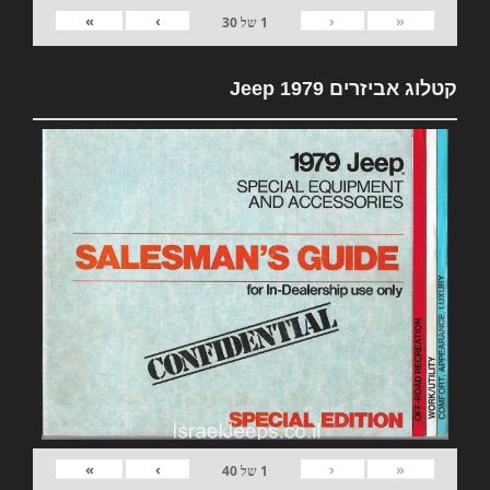
»
›
‹
«
1
של
30
קטלוג אביזרים 1979 Jeep
»
›
‹
«
1
של
40