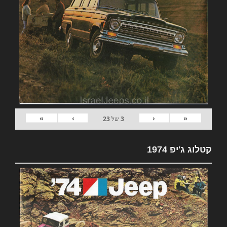
»
›
‹
«
3
של
23
קטלוג ג'יפ 1974