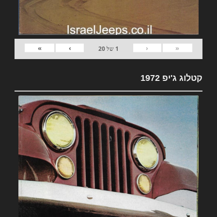
»
›
‹
«
1
של
20
קטלוג ג'יפ 1972