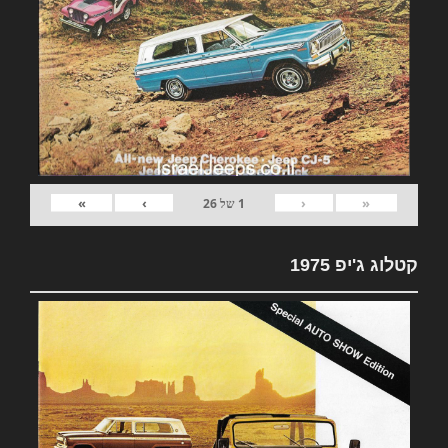
»
›
‹
«
1
של
26
קטלוג ג'יפ 1975