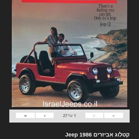
»
›
‹
«
1
של
27
קטלוג אביזרים Jeep 1986