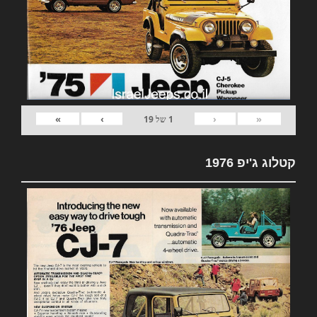
»
›
‹
«
1
של
19
קטלוג ג'יפ 1976