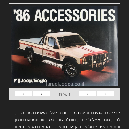
»
›
‹
«
1
של
19
ג'יפ ייצרו דגמים וחבילות מיוחדות במהלך השנים כמו רנגייד,
לרדו, גולדן-איגל ג'מבורי, הונצ'ו ועוד.. לשיחזור המראה הנכון
וחתימת שיפוץ הג'יפ בדוק את המפרט
במפענח מספר הזיהוי