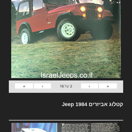
»
›
‹
«
2
של
16
קטלוג אביזרים Jeep 1984