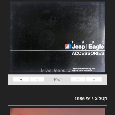
»
›
‹
«
1
של
16
קטלוג ג'יפ 1986