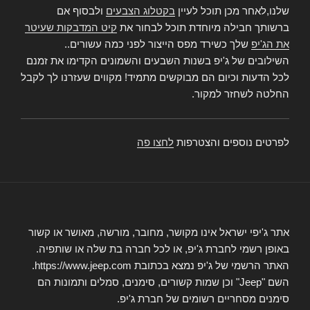
שלנו,לאחר מכן תוכל לעיין
בקטלוג הצבעים
ולבסוף אם
ברשותך חבילה מיוחדת תוכל לבחור את
קיט המדבקות שעיטר
את הג'יפ
שלך כשירד מפס הייצור לפני כמה עשורים..
השילובים של ג'יפ בשנות השבעים והשמונים הקדימו את זמנם
לכל הדעות וכיום הם מבוקשים מתמיד! מקווים שעזרנו לך לקבל
החלטה לשחזר למקור.
לפרטים נוספים והצטרפות
לחצו פה
אתר ג'יפי ישראל אינו מקושר, מחובר, מורשה, מאושר או קשור
באופן רשמי לחברת ג'יפ, או לכל חברה בת שלה או שותפיה.
האתר הרשמי של ג'יפ נמצא בכתובת https://www.jeep.com.
השם "Jeep" וכן שמות קשורים, סימנים, סמלים ותמונות הם
סימנים מסחריים רשומים של חברת ג'יפ.