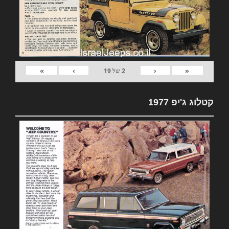
»
›
‹
«
2
של
19
קטלוג ג'יפ 1977