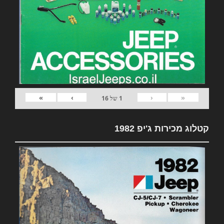
»
›
‹
«
1
של
16
קטלוג מכירות ג'יפ 1982