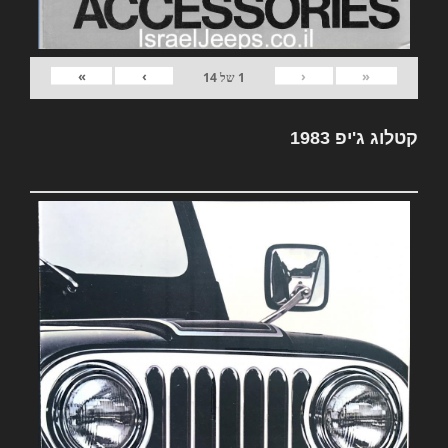
»
›
‹
«
1
של
14
קטלוג ג'יפ 1983