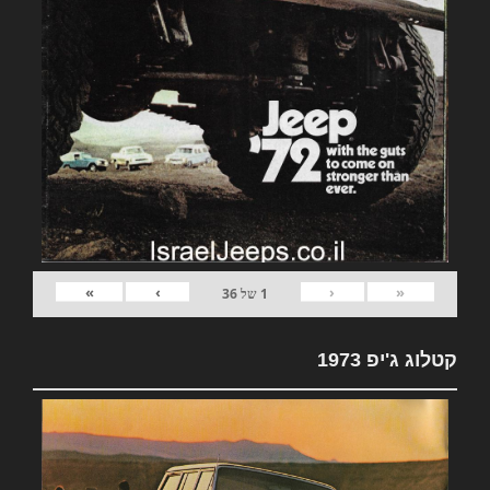
»
›
‹
«
1
של
36
קטלוג ג'יפ 1973