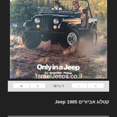
»
›
‹
«
1
של
18
קטלוג אביזרים Jeep 1985