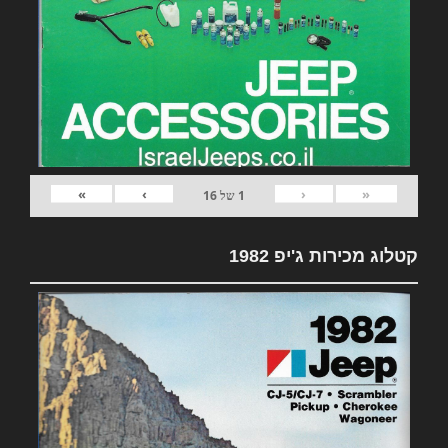
»
›
‹
«
1
של
16
קטלוג מכירות ג'יפ 1982