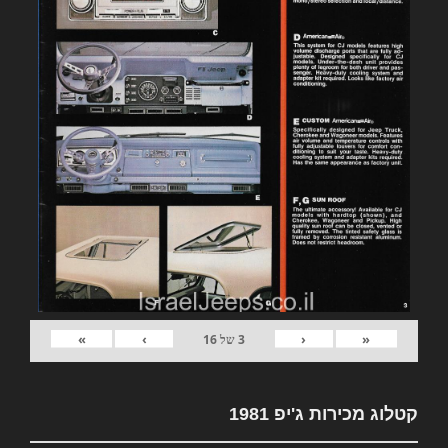
»
›
‹
«
3
של
16
קטלוג מכירות ג'יפ 1981