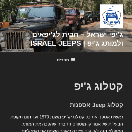
דילוג
לתוכן
ג'יפי ישראל – הבית לג'יפאים
ולמותג ג'יפ | ISRAEL JEEPS
תפריט
קטלוג ג'יפ
קטלוג Jeep אספנות
ראשית אספנו את כל
קטלוגי ג'יפ
משנת 1970 ועד תום תקופת
הבעלות של אמריקן-מוטורס החברה שהפכה את המותג
המופלא הזה לאייקוני וייצרה לאורך השנים את דגמי ג'יפי