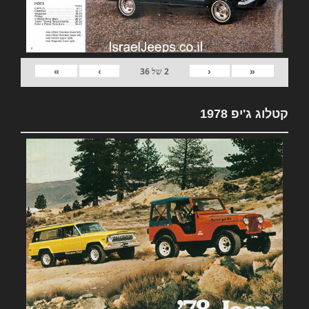
»
›
‹
«
2
של
36
קטלוג ג'יפ 1978