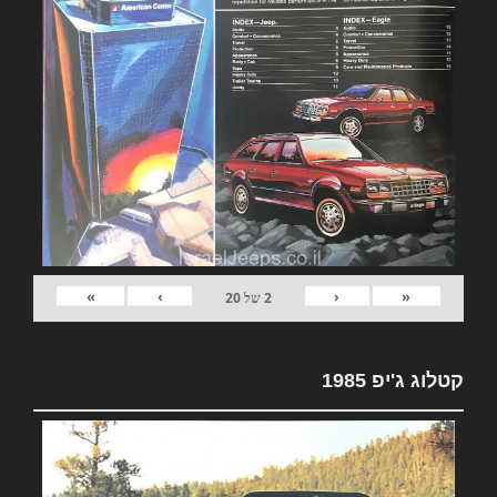
»
›
‹
«
2
של
20
קטלוג ג'יפ 1985