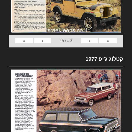
»
›
‹
«
2
של
19
קטלוג ג'יפ 1977