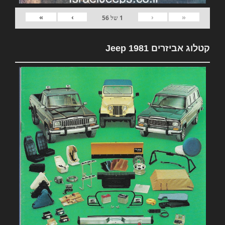
»
›
‹
«
1
של
56
קטלוג אביזרים 1981 Jeep