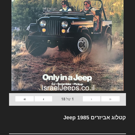
»
›
‹
«
1
של
18
קטלוג אביזרים Jeep 1985