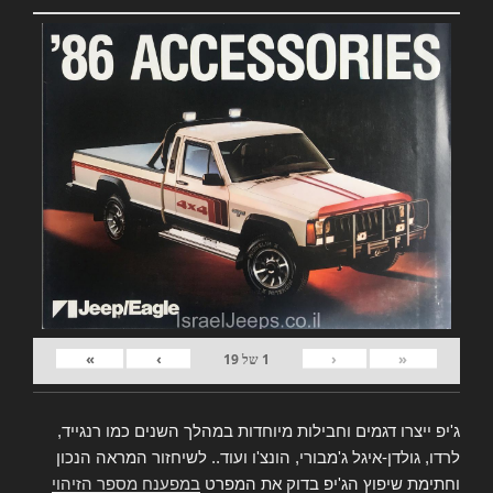
»
›
‹
«
1
של
19
ג'יפ ייצרו דגמים וחבילות מיוחדות במהלך השנים כמו רנגייד,
לרדו, גולדן-איגל ג'מבורי, הונצ'ו ועוד.. לשיחזור המראה הנכון
וחתימת שיפוץ הג'יפ בדוק את המפרט
במפענח מספר הזיהוי