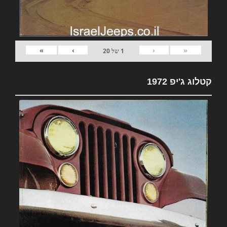
»
›
‹
«
1
של
20
קטלוג ג'יפ 1972