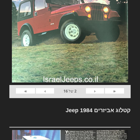
»
›
‹
«
2
של
16
קטלוג אביזרים Jeep 1984