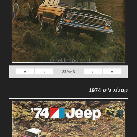
»
›
‹
«
3
של
23
קטלוג ג'יפ 1974