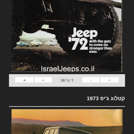
»
›
‹
«
1
של
36
קטלוג ג'יפ 1973