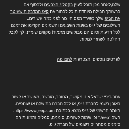
שלנו,לאחר מכן תוכל לעיין
בקטלוג הצבעים
ולבסוף אם
ברשותך חבילה מיוחדת תוכל לבחור את
קיט המדבקות שעיטר
את הג'יפ
שלך כשירד מפס הייצור לפני כמה עשורים..
השילובים של ג'יפ בשנות השבעים והשמונים הקדימו את זמנם
לכל הדעות וכיום הם מבוקשים מתמיד! מקווים שעזרנו לך לקבל
החלטה לשחזר למקור.
לפרטים נוספים והצטרפות
לחצו פה
אתר ג'יפי ישראל אינו מקושר, מחובר, מורשה, מאושר או קשור
באופן רשמי לחברת ג'יפ, או לכל חברה בת שלה או שותפיה.
האתר הרשמי של ג'יפ נמצא בכתובת https://www.jeep.com.
השם "Jeep" וכן שמות קשורים, סימנים, סמלים ותמונות הם
סימנים מסחריים רשומים של חברת ג'יפ.