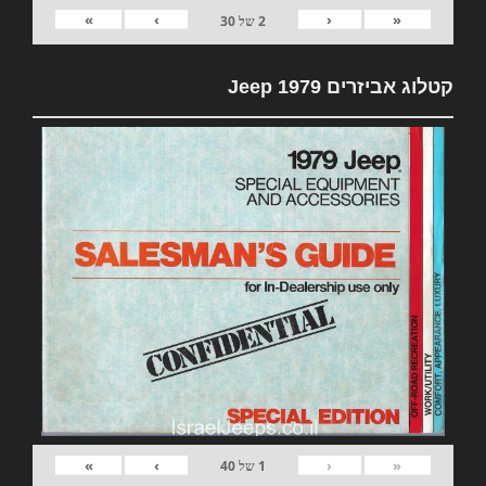
»
›
‹
«
2
של
30
קטלוג אביזרים 1979 Jeep
»
›
‹
«
1
של
40