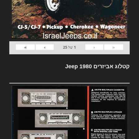
»
›
‹
«
1
של
25
קטלוג אביזרים Jeep 1980