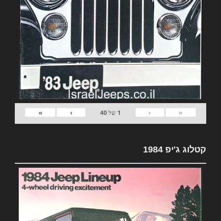
»
›
‹
«
1
של
40
קטלוג ג'יפ 1984