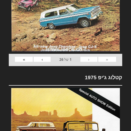
»
›
‹
«
1
של
26
קטלוג ג'יפ 1975