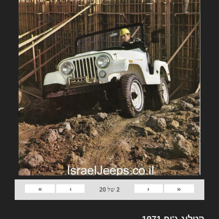
»
›
‹
«
2
של
20