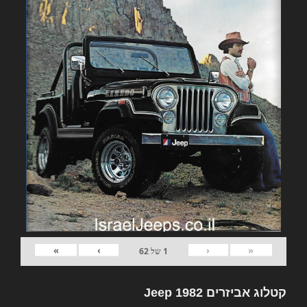
»
›
‹
«
1
של
62
קטלוג אביזרים 1982 Jeep