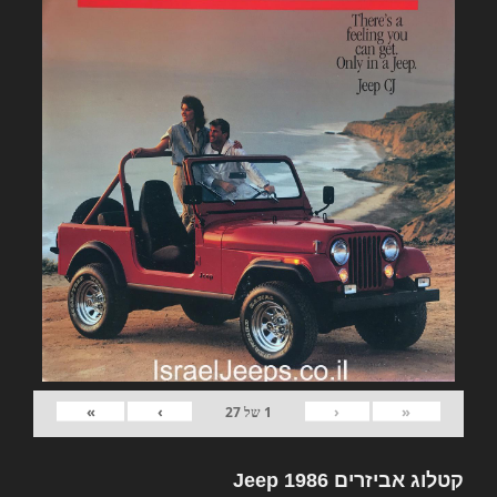
»
›
‹
«
1
של
27
קטלוג אביזרים Jeep 1986