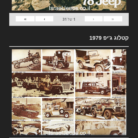
»
›
‹
«
1
של
31
קטלוג ג'יפ 1979