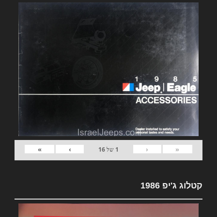
»
›
‹
«
1
של
16
קטלוג ג'יפ 1986