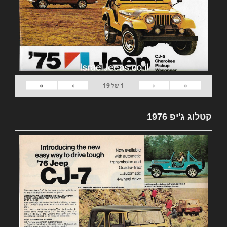
»
›
‹
«
1
של
19
קטלוג ג'יפ 1976