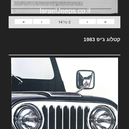
»
›
‹
«
2
של
14
קטלוג ג'יפ 1983