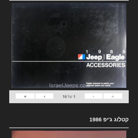
»
›
‹
«
1
של
16
קטלוג ג'יפ 1986