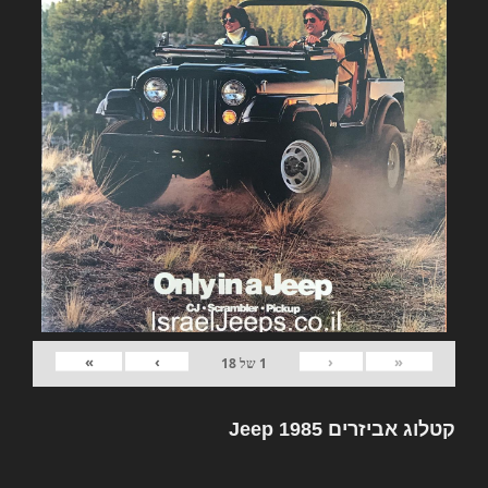
»
›
‹
«
1
של
18
קטלוג אביזרים Jeep 1985