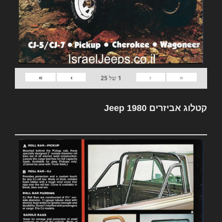
»
›
‹
«
1
של
25
קטלוג אביזרים Jeep 1980