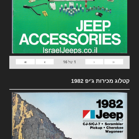
»
›
‹
«
1
של
16
קטלוג מכירות ג'יפ 1982