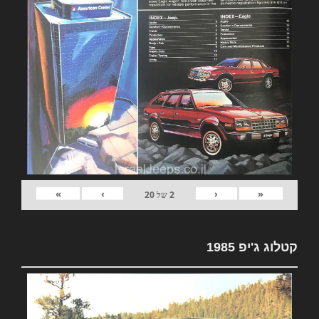
»
›
‹
«
2
של
20
קטלוג ג'יפ 1985