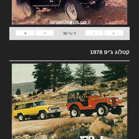
»
›
‹
«
1
של
36
קטלוג ג'יפ 1978