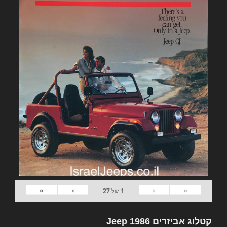
»
›
‹
«
1
של
27
קטלוג אביזרים Jeep 1986