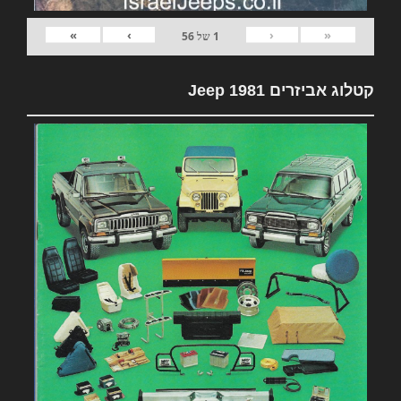
»
›
‹
«
1
של
56
קטלוג אביזרים 1981 Jeep