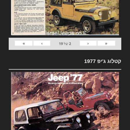
»
›
‹
«
2
של
19
קטלוג ג'יפ 1977