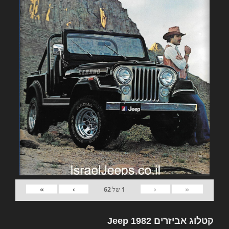
»
›
‹
«
1
של
62
קטלוג אביזרים 1982 Jeep