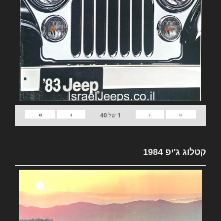
»
›
‹
«
1
של
40
קטלוג ג'יפ 1984