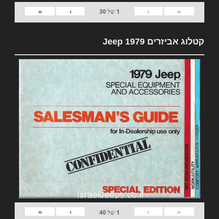
»
›
‹
«
1
של
30
קטלוג אביזרים 1979 Jeep
»
›
‹
«
1
של
40