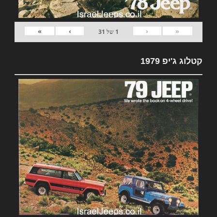
»
›
‹
«
1
של
31
קטלוג ג'יפ 1979