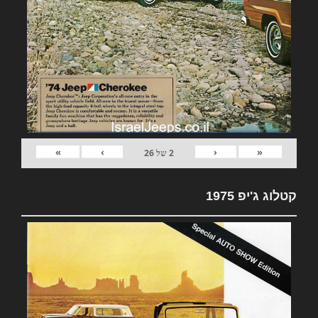
»
›
‹
«
2
של
26
קטלוג ג'יפ 1975