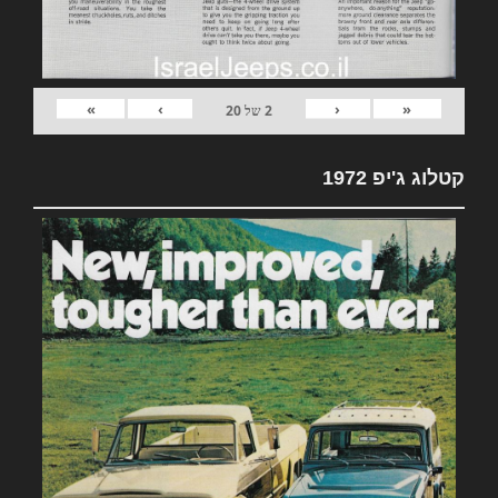
»
›
‹
«
2
של
20
קטלוג ג'יפ 1972