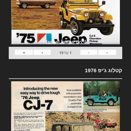
»
›
‹
«
1
של
19
קטלוג ג'יפ 1976