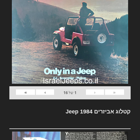
»
›
‹
«
1
של
16
קטלוג אביזרים Jeep 1984