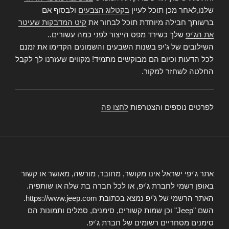
שלנו,לאחר מכן תוכל לעיין
בקטלוג הצבעים
ולבסוף אם
ברשותך חבילה מיוחדת תוכל לבחור את
קיט המדבקות שעיטר
את הג'יפ
שלך כשירד מפס הייצור לפני כמה עשורים..
השילובים של ג'יפ בשנות השבעים והשמונים הקדימו את זמנם
לכל הדעות וכיום הם מבוקשים מתמיד! מקווים שעזרנו לך לקבל
החלטה לשחזר למקור.
לפרטים נוספים והצטרפות
לחצו פה
אתר ג'יפי ישראל אינו מקושר, מחובר, מורשה, מאושר או קשור
באופן רשמי לחברת ג'יפ, או לכל חברה בת שלה או שותפיה.
האתר הרשמי של ג'יפ נמצא בכתובת https://www.jeep.com.
השם "Jeep" וכן שמות קשורים, סימנים, סמלים ותמונות הם
סימנים מסחריים רשומים של חברת ג'יפ.