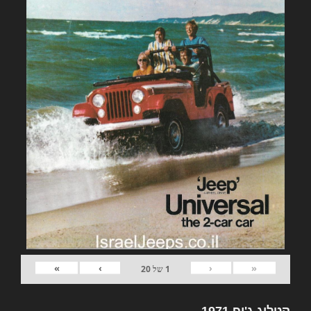
»
›
‹
«
1
של
20