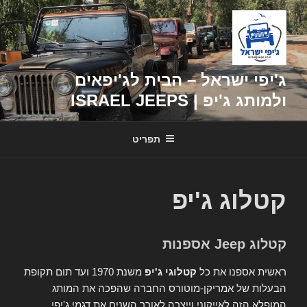
דילוג
לתוכן
ג'יפי ישראל – הבית לג'יפאים
ולמותג ג'יפ | ISRAEL JEEPS
תפריט
קטלוג ג'יפ
קטלוג Jeep אספנות
ראשית אספנו את כל
קטלוגי ג'יפ
משנת 1970 ועד תום תקופת
הבעלות של אמריקן-מוטורס החברה שהפכה את המותג
המופלא הזה לאייקוני וייצרה לאורך השנים את דגמי ג'יפי