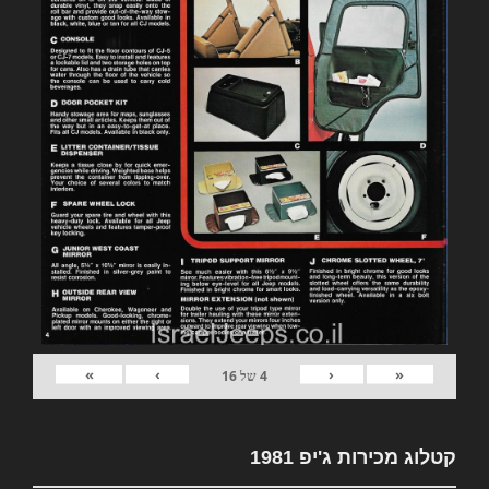
»
›
‹
«
4
של
16
קטלוג מכירות ג'יפ 1981