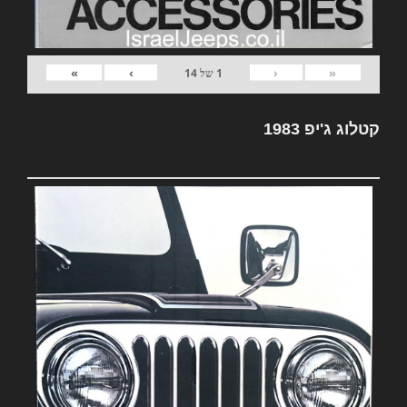
»
›
‹
«
1
של
14
קטלוג ג'יפ 1983