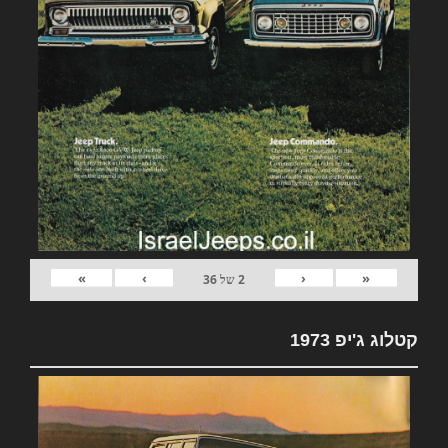
»
›
‹
«
2
של
36
קטלוג ג'יפ 1973