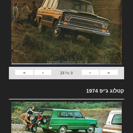
»
›
‹
«
3
של
23
קטלוג ג'יפ 1974