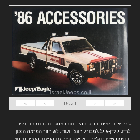
»
›
‹
«
1
של
19
ג'יפ ייצרו דגמים וחבילות מיוחדות במהלך השנים כמו רנגייד,
לרדו, גולדן-איגל ג'מבורי, הונצ'ו ועוד.. לשיחזור המראה הנכון
וחתימת שיפוץ הג'יפ בדוק את המפרט
במפענח מספר הזיהוי