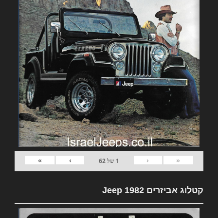
»
›
‹
«
1
של
62
קטלוג אביזרים 1982 Jeep