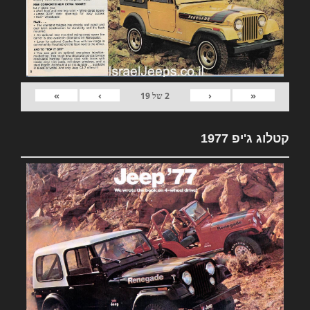
»
›
‹
«
2
של
19
קטלוג ג'יפ 1977