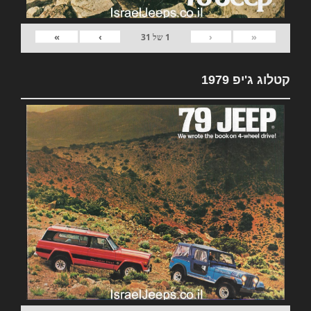
»
›
‹
«
1
של
31
קטלוג ג'יפ 1979