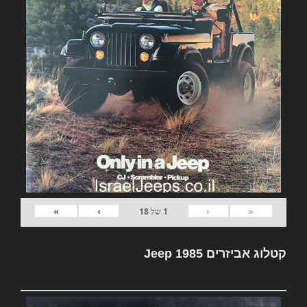
»
›
‹
«
1
של
18
קטלוג אביזרים Jeep 1985