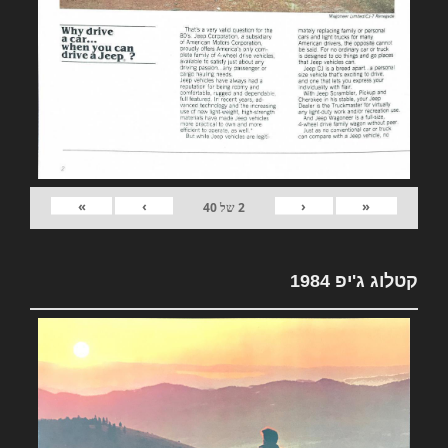
»
›
‹
«
2
של
40
קטלוג ג'יפ 1984