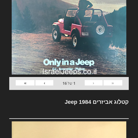
»
›
‹
«
1
של
16
קטלוג אביזרים Jeep 1984