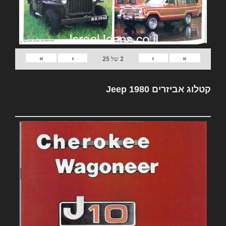
»
›
‹
«
2
של
25
קטלוג אביזרים Jeep 1980