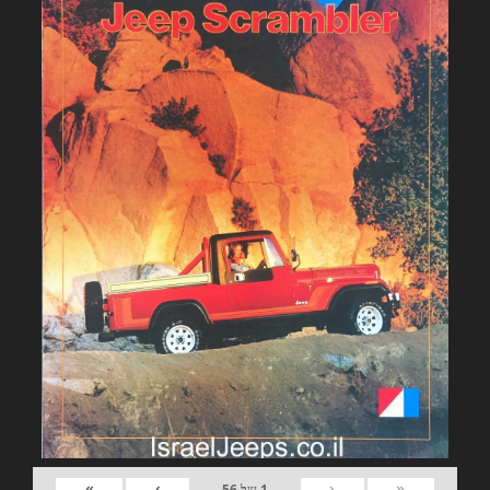
»
›
‹
«
1
של
56