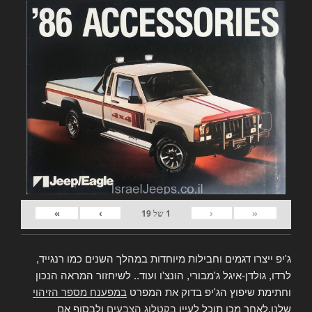
»
›
‹
«
1
של
19
ג'יפ ייצרו דגמים וחבילות מיוחדות במהלך השנים כמו רנגייד,
לרדו, גולדן-איגל ג'מבורי, הונצ'ו ועוד.. לשיחזור המראה הנכון
וחתימת שיפוץ הג'יפ בדוק את המפרט
במפענח מספר הזיהוי
שלנו,לאחר מכן תוכל לעיין
בקטלוג הצבעים
ולבסוף אם