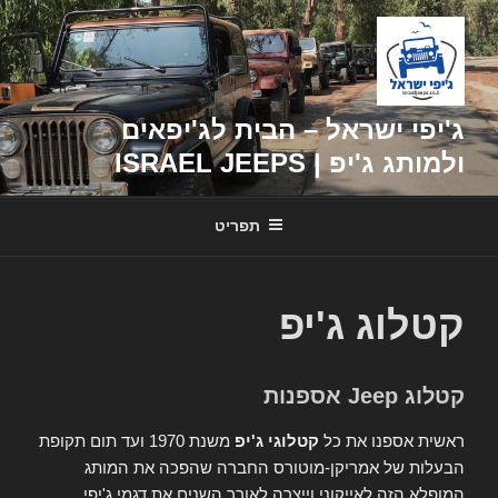
דילוג
לתוכן
ג'יפי ישראל – הבית לג'יפאים
ולמותג ג'יפ | ISRAEL JEEPS
תפריט
קטלוג ג'יפ
קטלוג Jeep אספנות
ראשית אספנו את כל
קטלוגי ג'יפ
משנת 1970 ועד תום תקופת
הבעלות של אמריקן-מוטורס החברה שהפכה את המותג
המופלא הזה לאייקוני וייצרה לאורך השנים את דגמי ג'יפי