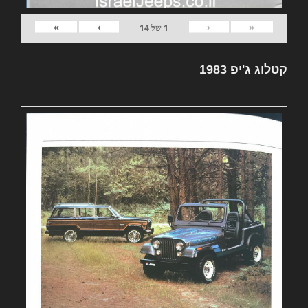
»
›
‹
«
1
של
14
קטלוג ג'יפ 1983