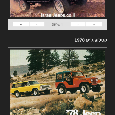
»
›
‹
«
1
של
36
קטלוג ג'יפ 1978