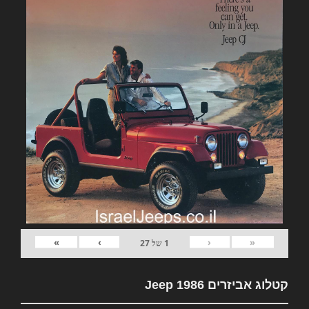
»
›
‹
«
1
של
27
קטלוג אביזרים Jeep 1986