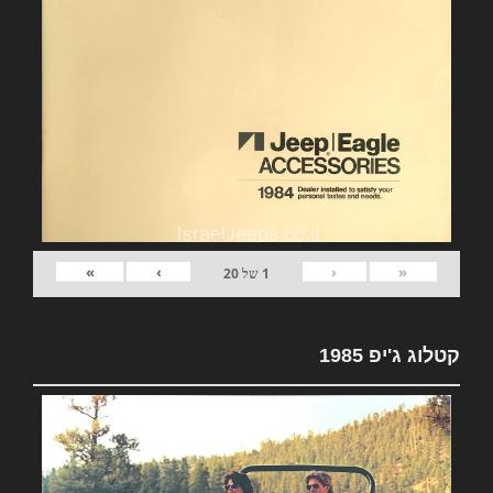
»
›
‹
«
1
של
20
קטלוג ג'יפ 1985