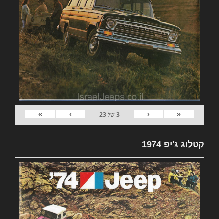
»
›
‹
«
3
של
23
קטלוג ג'יפ 1974