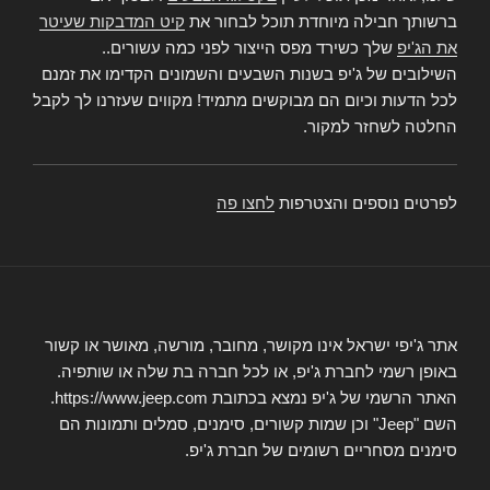
ברשותך חבילה מיוחדת תוכל לבחור את
קיט המדבקות שעיטר
את הג'יפ
שלך כשירד מפס הייצור לפני כמה עשורים..
השילובים של ג'יפ בשנות השבעים והשמונים הקדימו את זמנם
לכל הדעות וכיום הם מבוקשים מתמיד! מקווים שעזרנו לך לקבל
החלטה לשחזר למקור.
לפרטים נוספים והצטרפות
לחצו פה
אתר ג'יפי ישראל אינו מקושר, מחובר, מורשה, מאושר או קשור
באופן רשמי לחברת ג'יפ, או לכל חברה בת שלה או שותפיה.
האתר הרשמי של ג'יפ נמצא בכתובת https://www.jeep.com.
השם "Jeep" וכן שמות קשורים, סימנים, סמלים ותמונות הם
סימנים מסחריים רשומים של חברת ג'יפ.