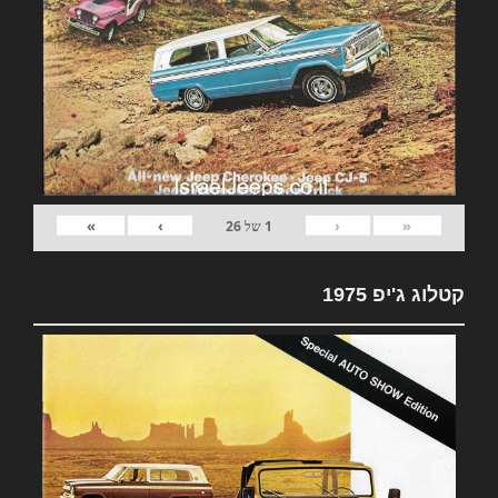
»
›
‹
«
1
של
26
קטלוג ג'יפ 1975