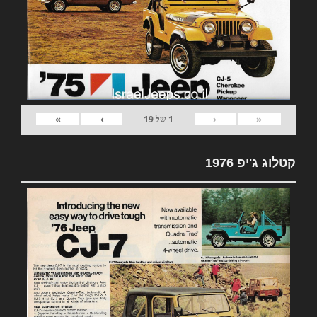
»
›
‹
«
1
של
19
קטלוג ג'יפ 1976