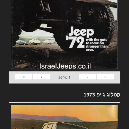
»
›
‹
«
1
של
36
קטלוג ג'יפ 1973