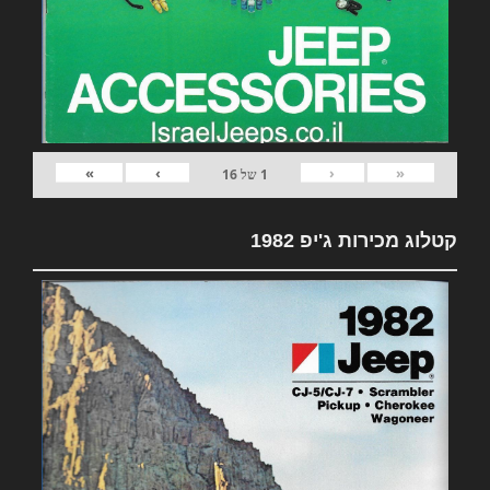
»
›
‹
«
1
של
16
קטלוג מכירות ג'יפ 1982