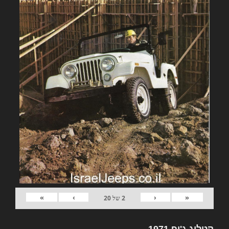
»
›
‹
«
2
של
20