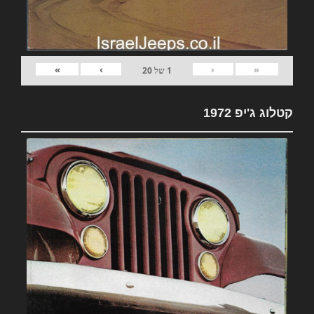
»
›
‹
«
1
של
20
קטלוג ג'יפ 1972