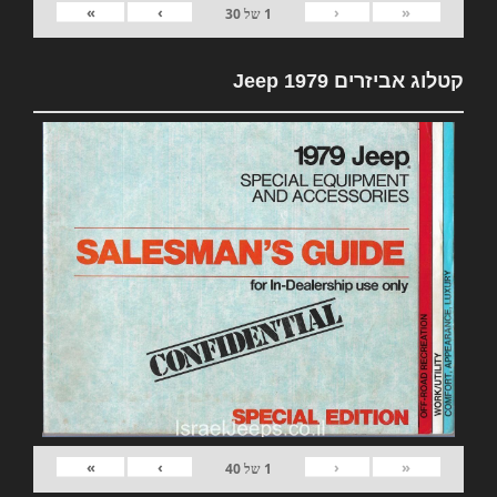
»
›
‹
«
1
של
30
קטלוג אביזרים 1979 Jeep
»
›
‹
«
1
של
40