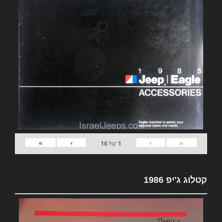
»
›
‹
«
1
של
16
קטלוג ג'יפ 1986