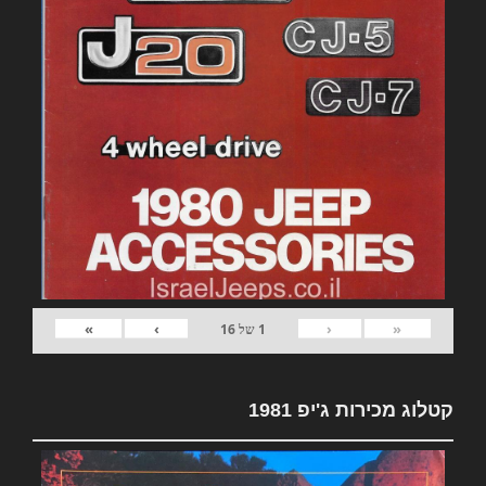
»
›
‹
«
1
של
16
קטלוג מכירות ג'יפ 1981