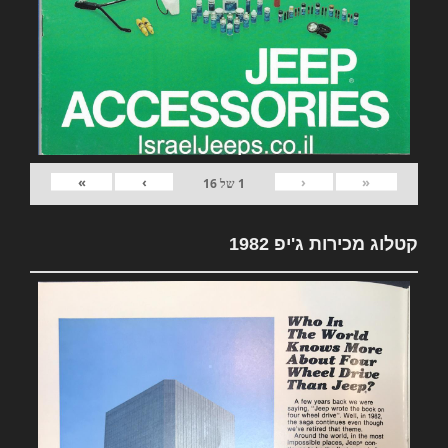
»
›
‹
«
1
של
16
קטלוג מכירות ג'יפ 1982