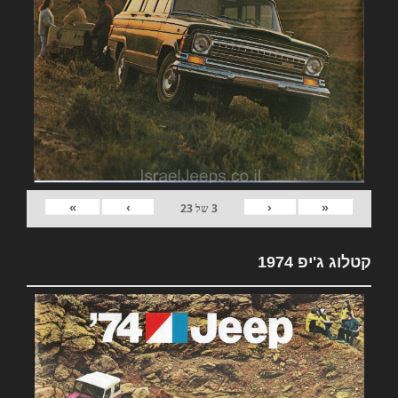
»
›
‹
«
3
של
23
קטלוג ג'יפ 1974