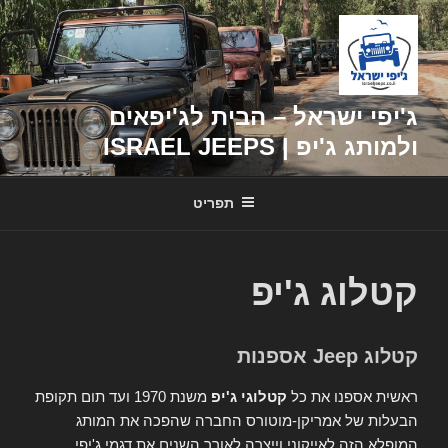
דילוג
לתוכן
ג'יפי ישראל – הבית לג'יפאים
ולמותג ג'יפ | ISRAEL JEEPS
תפריט
קטלוג ג'יפ
קטלוג Jeep אספנות
ראשית אספנו את כל
קטלוגי ג'יפ
משנת 1970 ועד תום תקופת
הבעלות של אמריקן-מוטורס החברה שהפכה את המותג
המופלא הזה לאייקוני וייצרה לאורך השנים את דגמי ג'יפי