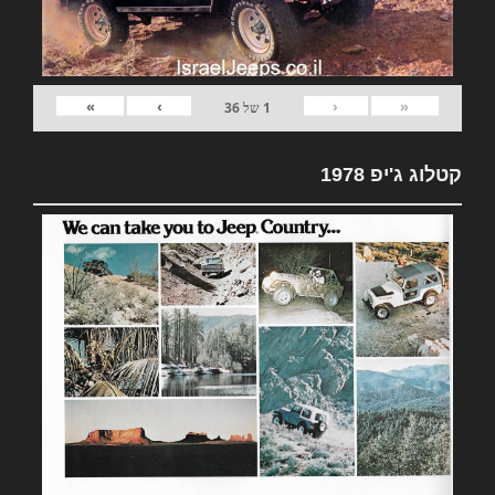
»
›
‹
«
1
של
36
קטלוג ג'יפ 1978