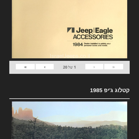
»
›
‹
«
1
של
20
קטלוג ג'יפ 1985