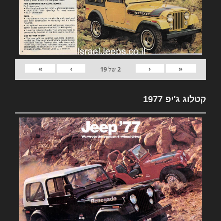
»
›
‹
«
2
של
19
קטלוג ג'יפ 1977