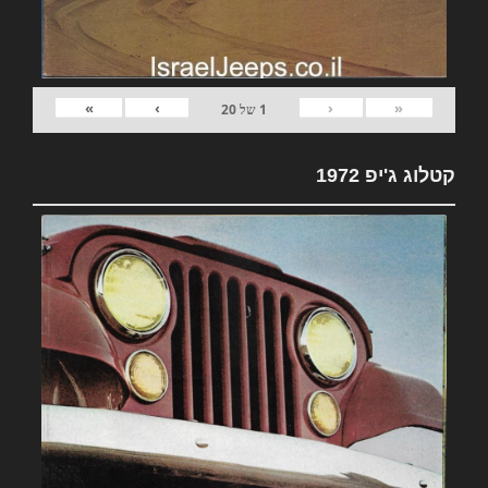
»
›
‹
«
1
של
20
קטלוג ג'יפ 1972