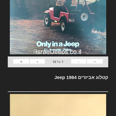
»
›
‹
«
1
של
16
קטלוג אביזרים Jeep 1984