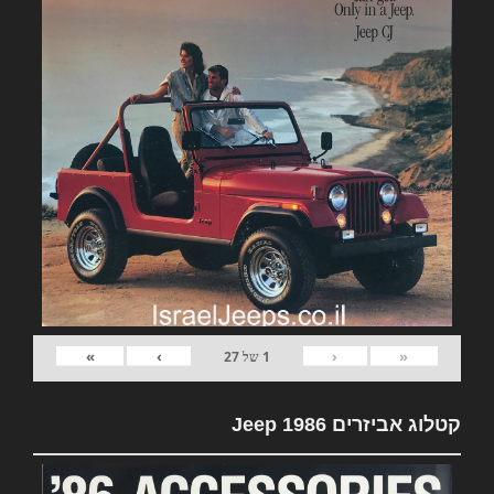
»
›
‹
«
1
של
27
קטלוג אביזרים Jeep 1986