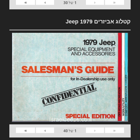
»
›
‹
«
1
של
30
קטלוג אביזרים 1979 Jeep
»
›
‹
«
1
של
40