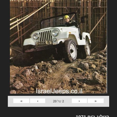
»
›
‹
«
2
של
20