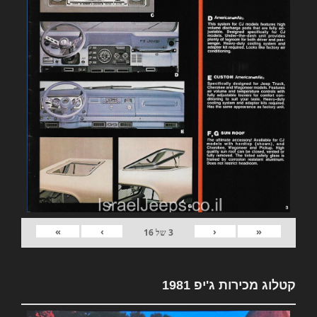
»
›
‹
«
3
של
16
קטלוג מכירות ג'יפ 1981