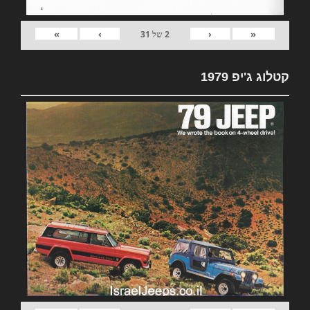
»
›
‹
«
2
של
31
קטלוג ג'יפ 1979