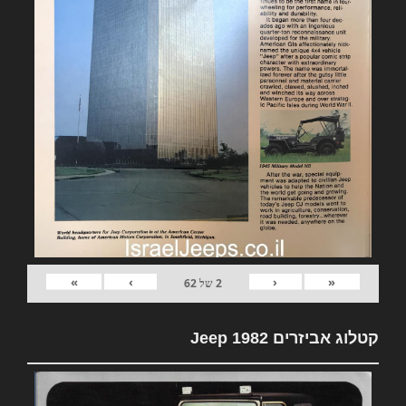
»
›
‹
«
2
של
62
קטלוג אביזרים 1982 Jeep