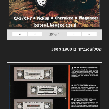
»
›
‹
«
1
של
25
קטלוג אביזרים Jeep 1980