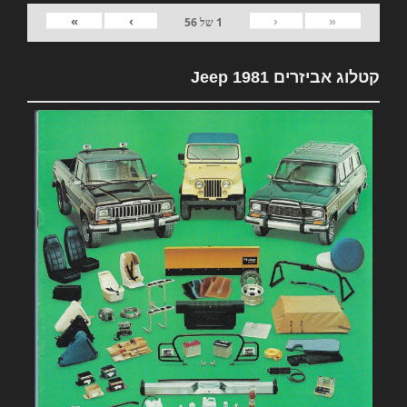
»
›
‹
«
1
של
56
קטלוג אביזרים 1981 Jeep