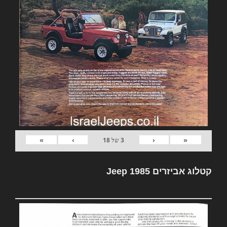
»
›
‹
«
3
של
18
קטלוג אביזרים Jeep 1985