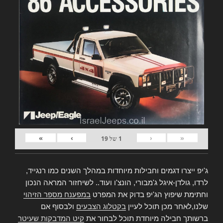
»
›
‹
«
1
של
19
ג'יפ ייצרו דגמים וחבילות מיוחדות במהלך השנים כמו רנגייד,
לרדו, גולדן-איגל ג'מבורי, הונצ'ו ועוד.. לשיחזור המראה הנכון
וחתימת שיפוץ הג'יפ בדוק את המפרט
במפענח מספר הזיהוי
שלנו,לאחר מכן תוכל לעיין
בקטלוג הצבעים
ולבסוף אם
ברשותך חבילה מיוחדת תוכל לבחור את
קיט המדבקות שעיטר