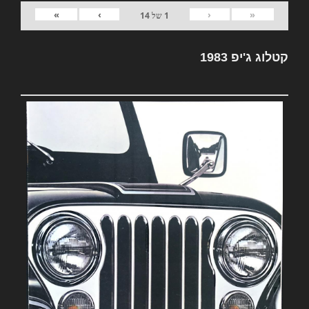
»
›
‹
«
1
של
14
קטלוג ג'יפ 1983