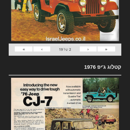
»
›
‹
«
2
של
19
קטלוג ג'יפ 1976