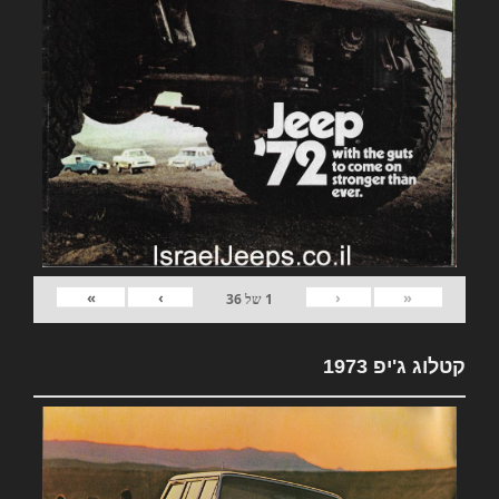
»
›
‹
«
1
של
36
קטלוג ג'יפ 1973