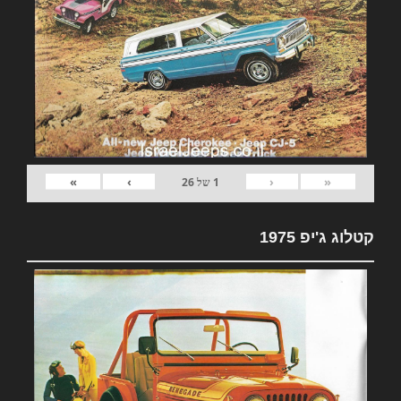
»
›
‹
«
1
של
26
קטלוג ג'יפ 1975