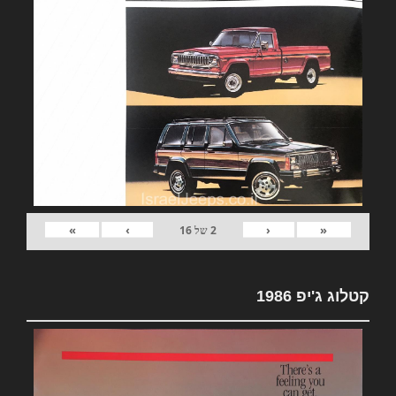
»
›
‹
«
2
של
16
קטלוג ג'יפ 1986