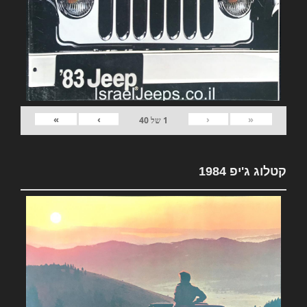
»
›
‹
«
1
של
40
קטלוג ג'יפ 1984