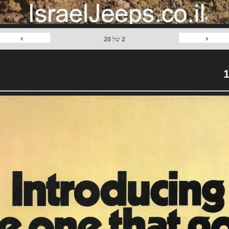
›
‹
2
של
20