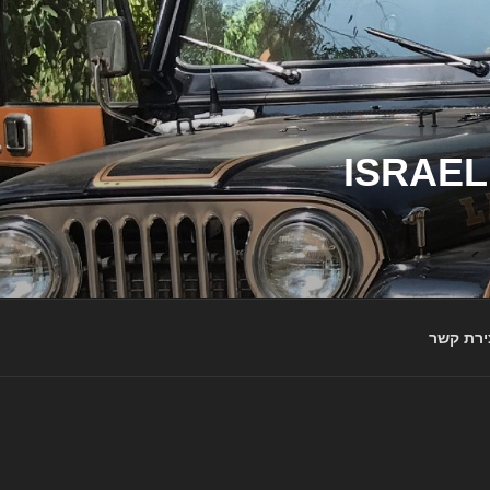
ג'יפי ישראל – הבית לג'יפאים ולמותג ג'יפ | ISRAEL
ירת קשר