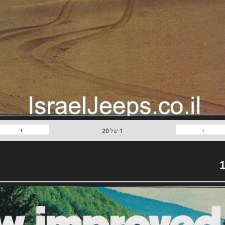
›
‹
1
של
20