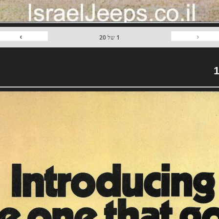
›
‹
1
של
20