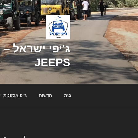
דילוג
לתוכן
JEEPS
בית
חדשות
ג'יפ אספנות