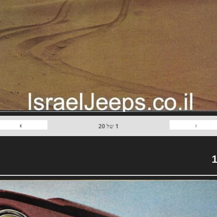
›
‹
1
של
20