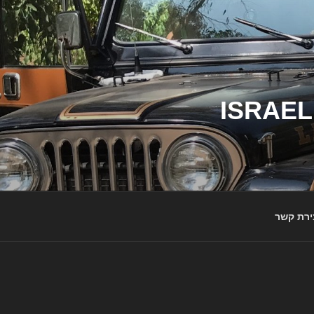
ג'יפי ישראל – הבית לג'יפאים ולמותג ג'יפ | ISRAEL
ירת קשר