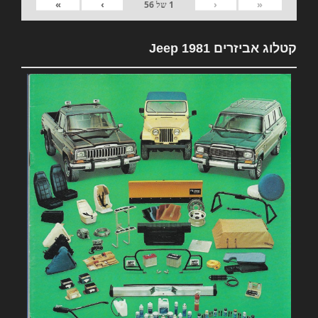
»
›
‹
«
1
של
56
קטלוג אביזרים 1981 Jeep