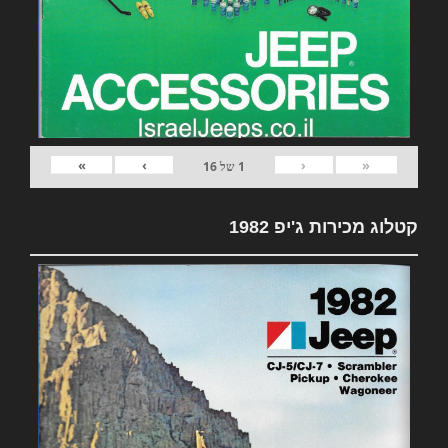
»
›
‹
«
1
של
16
קטלוג מכירות ג'יפ 1982