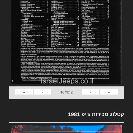
»
›
‹
«
2
של
16
קטלוג מכירות ג'יפ 1981