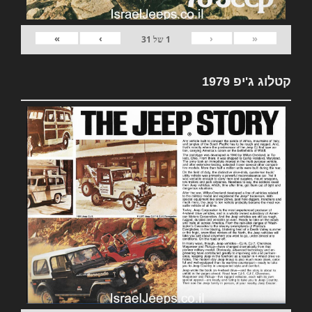
»
›
‹
«
1
של
31
קטלוג ג'יפ 1979