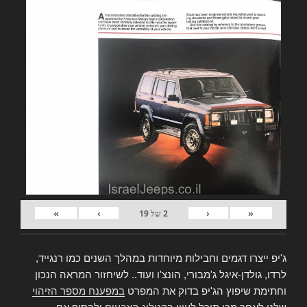
»
›
‹
«
2
של
19
ג'יפ ייצרו דגמים וחבילות מיוחדות במהלך השנים כמו רנגייד,
לרדו, גולדן-איגל ג'מבורי, הונצ'ו ועוד.. לשיחזור המראה הנכון
וחתימת שיפוץ הג'יפ בדוק את המפרט
במפענח מספר הזיהוי