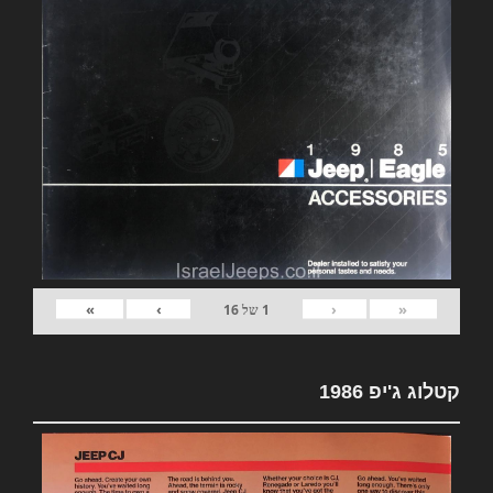
»
›
‹
«
1
של
16
קטלוג ג'יפ 1986