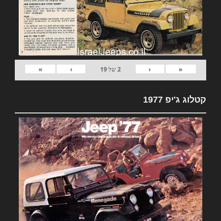
»
›
‹
«
2
של
19
קטלוג ג'יפ 1977