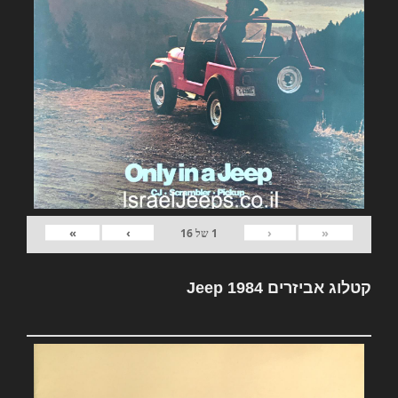
»
›
‹
«
1
של
16
קטלוג אביזרים Jeep 1984