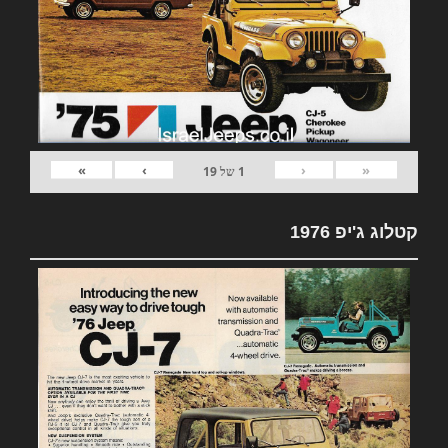
»
›
‹
«
1
של
19
קטלוג ג'יפ 1976