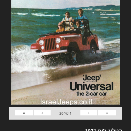
»
›
‹
«
1
של
20