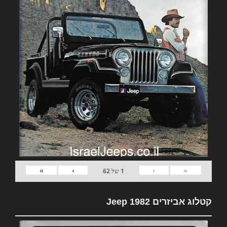
»
›
‹
«
1
של
62
קטלוג אביזרים 1982 Jeep