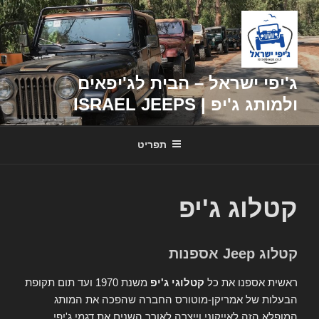
דילוג
לתוכן
ג'יפי ישראל – הבית לג'יפאים
ולמותג ג'יפ | ISRAEL JEEPS
תפריט
קטלוג ג'יפ
קטלוג Jeep אספנות
ראשית אספנו את כל
קטלוגי ג'יפ
משנת 1970 ועד תום תקופת
הבעלות של אמריקן-מוטורס החברה שהפכה את המותג
המופלא הזה לאייקוני וייצרה לאורך השנים את דגמי ג'יפי