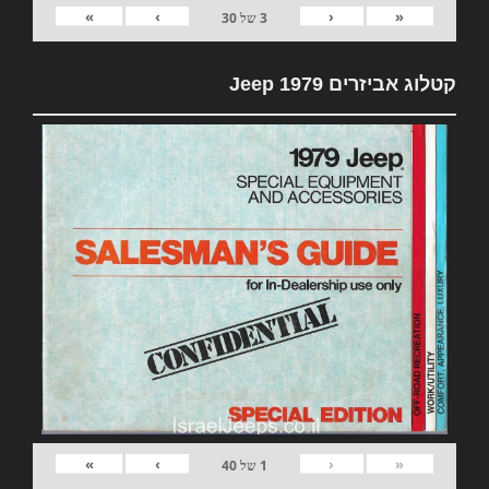
»
›
‹
«
3
של
30
קטלוג אביזרים 1979 Jeep
»
›
‹
«
1
של
40