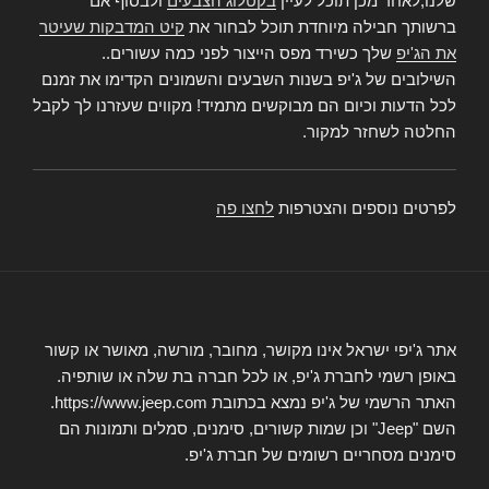
שלנו,לאחר מכן תוכל לעיין
בקטלוג הצבעים
ולבסוף אם
ברשותך חבילה מיוחדת תוכל לבחור את
קיט המדבקות שעיטר
את הג'יפ
שלך כשירד מפס הייצור לפני כמה עשורים..
השילובים של ג'יפ בשנות השבעים והשמונים הקדימו את זמנם
לכל הדעות וכיום הם מבוקשים מתמיד! מקווים שעזרנו לך לקבל
החלטה לשחזר למקור.
לפרטים נוספים והצטרפות
לחצו פה
אתר ג'יפי ישראל אינו מקושר, מחובר, מורשה, מאושר או קשור
באופן רשמי לחברת ג'יפ, או לכל חברה בת שלה או שותפיה.
האתר הרשמי של ג'יפ נמצא בכתובת https://www.jeep.com.
השם "Jeep" וכן שמות קשורים, סימנים, סמלים ותמונות הם
סימנים מסחריים רשומים של חברת ג'יפ.