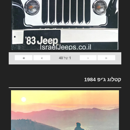
»
›
‹
«
1
של
40
קטלוג ג'יפ 1984