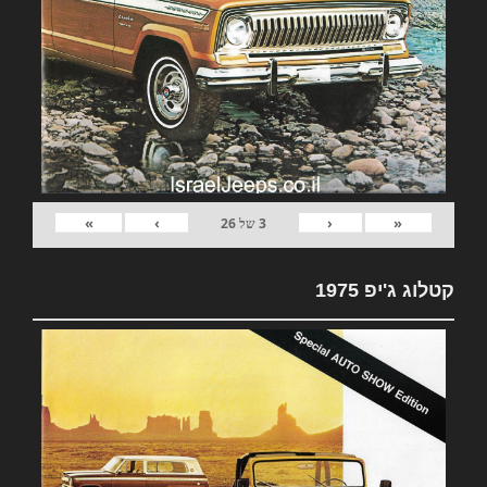
»
›
‹
«
3
של
26
קטלוג ג'יפ 1975