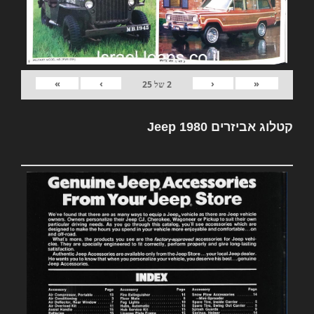
»
›
‹
«
2
של
25
קטלוג אביזרים Jeep 1980