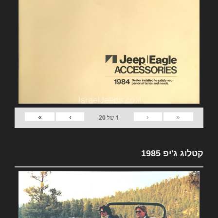
»
›
‹
«
1
של
20
קטלוג ג'יפ 1985