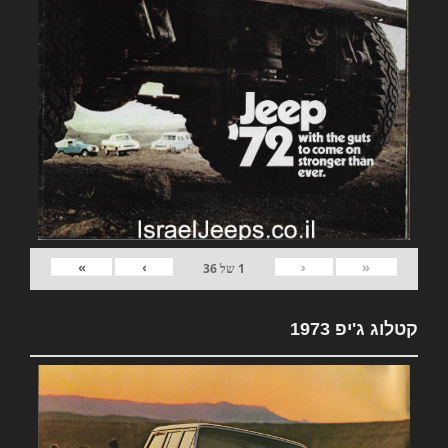
»
›
‹
«
1
של
36
קטלוג ג'יפ 1973