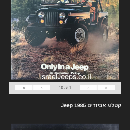
»
›
‹
«
1
של
18
קטלוג אביזרים Jeep 1985