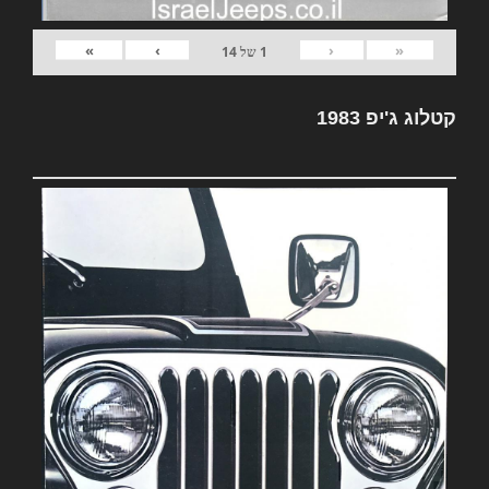
»
›
‹
«
1
של
14
קטלוג ג'יפ 1983