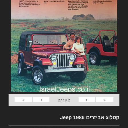
»
›
‹
«
2
של
27
קטלוג אביזרים Jeep 1986