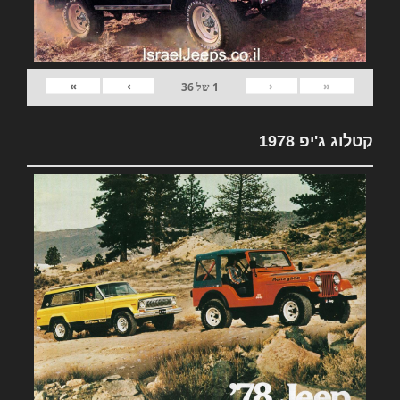
»
›
‹
«
1
של
36
קטלוג ג'יפ 1978