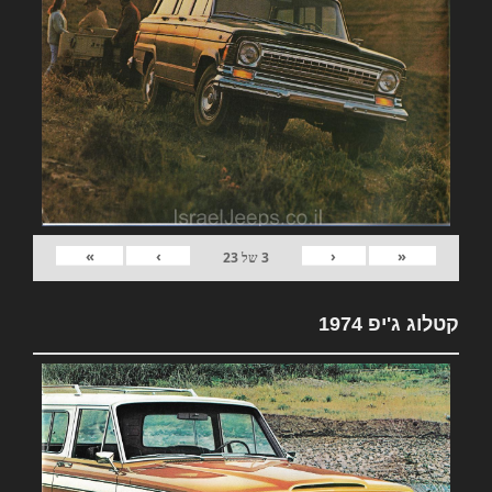
»
›
‹
«
3
של
23
קטלוג ג'יפ 1974