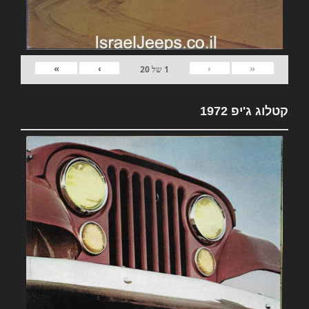
»
›
‹
«
1
של
20
קטלוג ג'יפ 1972