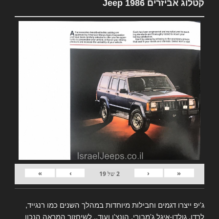
קטלוג אביזרים Jeep 1986
»
›
‹
«
2
של
19
ג'יפ ייצרו דגמים וחבילות מיוחדות במהלך השנים כמו רנגייד,
לרדו, גולדן-איגל ג'מבורי, הונצ'ו ועוד.. לשיחזור המראה הנכון