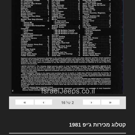
»
›
‹
«
2
של
16
קטלוג מכירות ג'יפ 1981