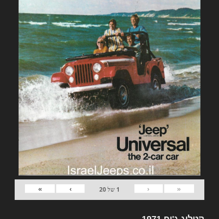
»
›
‹
«
1
של
20