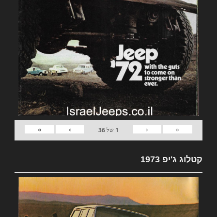
»
›
‹
«
1
של
36
קטלוג ג'יפ 1973