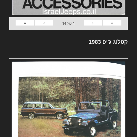
»
›
‹
«
1
של
14
קטלוג ג'יפ 1983