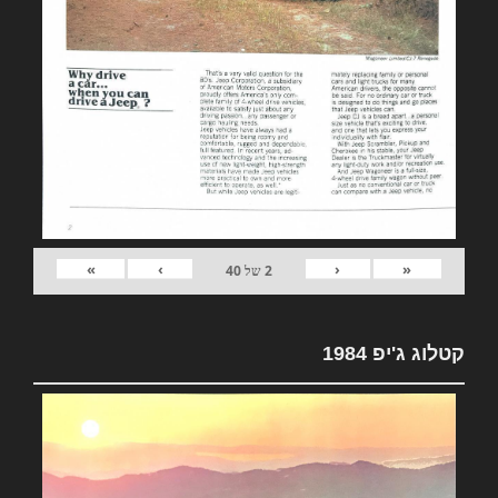
»
›
‹
«
2
של
40
קטלוג ג'יפ 1984