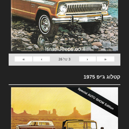
»
›
‹
«
3
של
26
קטלוג ג'יפ 1975