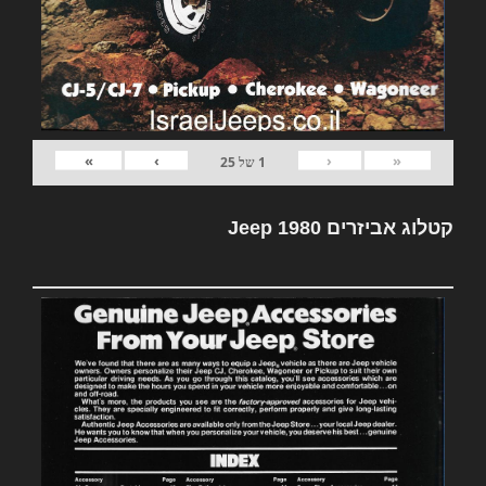
»
›
‹
«
1
של
25
קטלוג אביזרים Jeep 1980