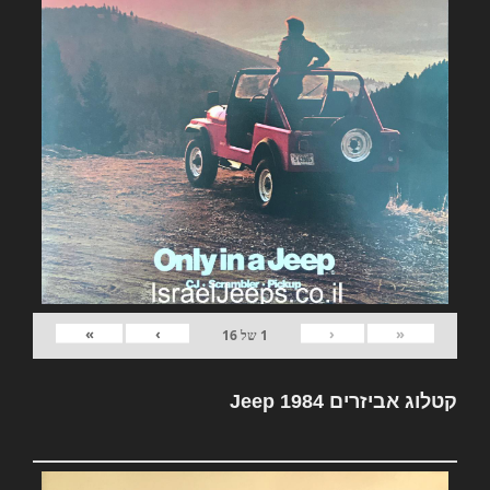
»
›
‹
«
1
של
16
קטלוג אביזרים Jeep 1984