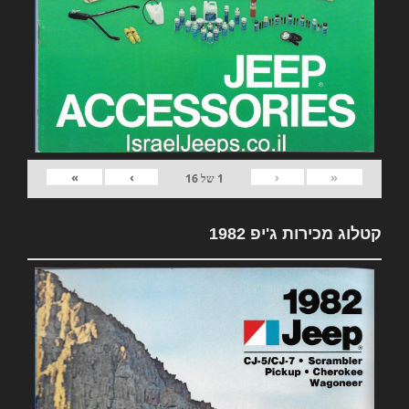
»
›
‹
«
1
של
16
קטלוג מכירות ג'יפ 1982