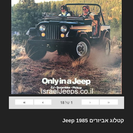
»
›
‹
«
1
של
18
קטלוג אביזרים Jeep 1985