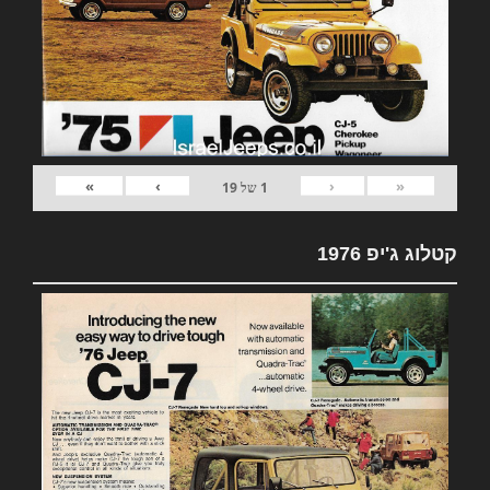
»
›
‹
«
1
של
19
קטלוג ג'יפ 1976