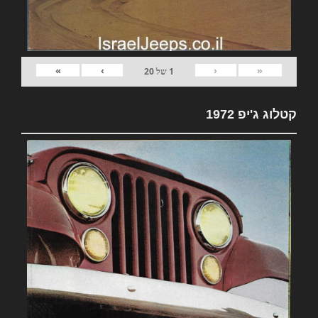
»
›
‹
«
1
של
20
קטלוג ג'יפ 1972