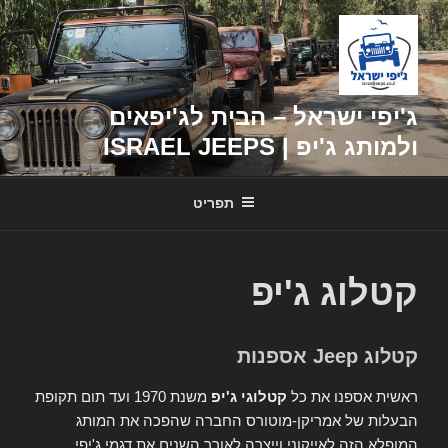
דילוג
לתוכן
ג'יפי ישראל – הבית לג'יפאים
ולמותג ג'יפ | ISRAEL JEEPS
תפריט
קטלוג ג'יפ
קטלוג Jeep אספנות
ראשית אספנו את כל
קטלוגי ג'יפ
משנת 1970 ועד תום תקופת
הבעלות של אמריקן-מוטורס החברה שהפכה את המותג
המופלא הזה לאייקוני וייצרה לאורך השנים את דגמי ג'יפי