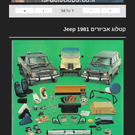
»
›
‹
«
1
של
56
קטלוג אביזרים 1981 Jeep