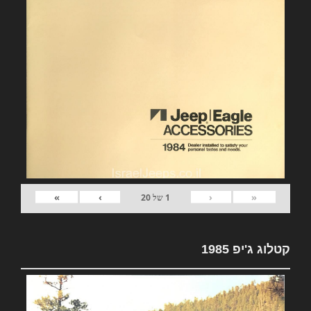
»
›
‹
«
1
של
20
קטלוג ג'יפ 1985