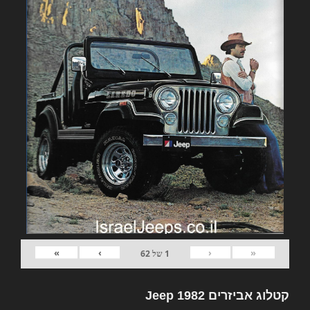
»
›
‹
«
1
של
62
קטלוג אביזרים 1982 Jeep