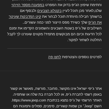
וחתימת שיפוץ הג'יפ בדוק את המפרט
במפענח מספר הזיהוי
שלנו,לאחר מכן תוכל לעיין
בקטלוג הצבעים
ולבסוף אם
ברשותך חבילה מיוחדת תוכל לבחור את
קיט המדבקות שעיטר
את הג'יפ
שלך כשירד מפס הייצור לפני כמה עשורים..
השילובים של ג'יפ בשנות השבעים והשמונים הקדימו את זמנם
לכל הדעות וכיום הם מבוקשים מתמיד! מקווים שעזרנו לך לקבל
החלטה לשחזר למקור.
לפרטים נוספים והצטרפות
לחצו פה
אתר ג'יפי ישראל אינו מקושר, מחובר, מורשה, מאושר או קשור
באופן רשמי לחברת ג'יפ, או לכל חברה בת שלה או שותפיה.
האתר הרשמי של ג'יפ נמצא בכתובת https://www.jeep.com.
השם "Jeep" וכן שמות קשורים, סימנים, סמלים ותמונות הם