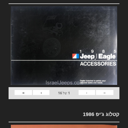
»
›
‹
«
1
של
16
קטלוג ג'יפ 1986