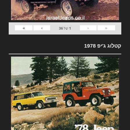
»
›
‹
«
1
של
36
קטלוג ג'יפ 1978