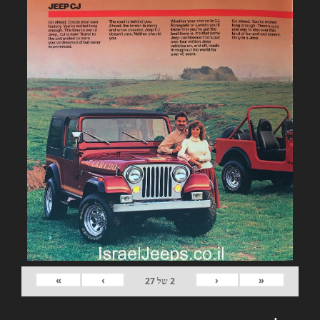
»
›
‹
«
2
של
27