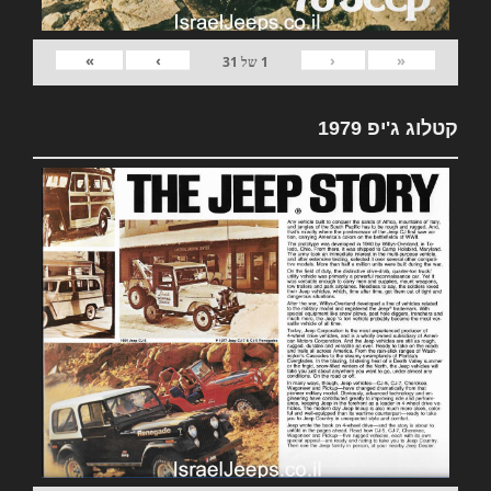
»
›
‹
«
1
של
31
קטלוג ג'יפ 1979