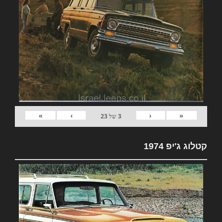
»
›
‹
«
3
של
23
קטלוג ג'יפ 1974