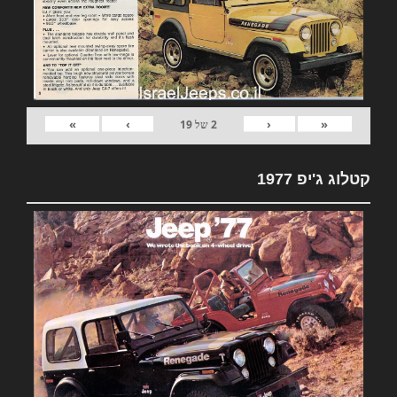
»
›
‹
«
2
של
19
קטלוג ג'יפ 1977