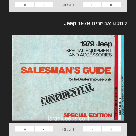
»
›
‹
«
3
של
30
קטלוג אביזרים 1979 Jeep
»
›
‹
«
1
של
40