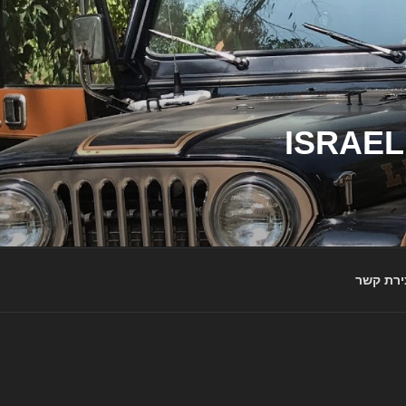
ג'יפי ישראל – הבית לג'יפאים ולמותג ג'יפ | ISRAEL
ירת קשר