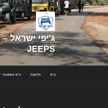
דילוג
לתוכן
JEEPS
בית
חדשות
ג'יפ אספנות