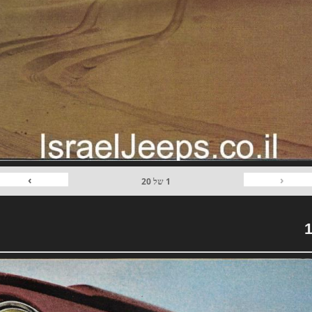
›
‹
1
של
20