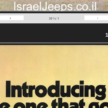
›
‹
1
של
20