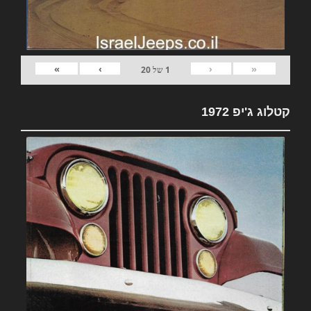
»
›
‹
«
1
של
20
קטלוג ג'יפ 1972