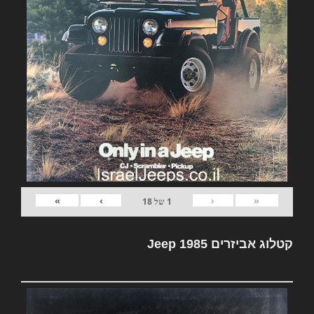
»
›
‹
«
1
של
18
קטלוג אביזרים Jeep 1985