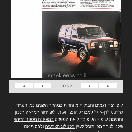
»
›
‹
«
2
של
19
ג'יפ ייצרו דגמים וחבילות מיוחדות במהלך השנים כמו רנגייד,
לרדו, גולדן-איגל ג'מבורי, הונצ'ו ועוד.. לשיחזור המראה הנכון
וחתימת שיפוץ הג'יפ בדוק את המפרט
במפענח מספר הזיהוי
שלנו,לאחר מכן תוכל לעיין
בקטלוג הצבעים
ולבסוף אם