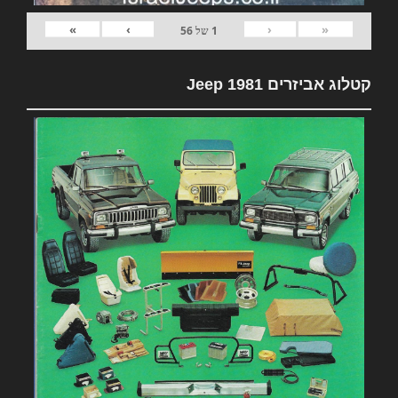
»
›
‹
«
1
של
56
קטלוג אביזרים 1981 Jeep