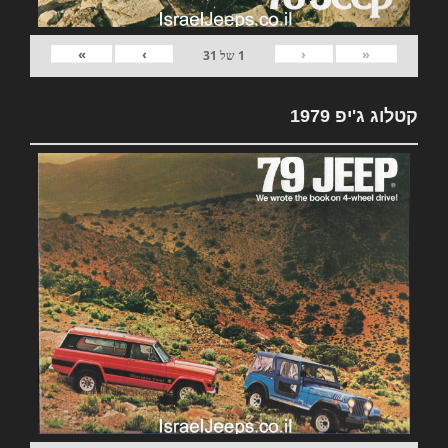
»
›
‹
«
1
של
31
קטלוג ג'יפ 1979