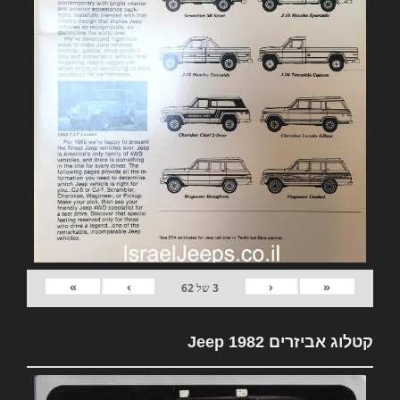
»
›
‹
«
3
של
62
קטלוג אביזרים 1982 Jeep