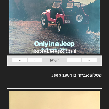
»
›
‹
«
1
של
16
קטלוג אביזרים Jeep 1984