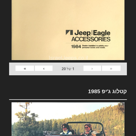
»
›
‹
«
1
של
20
קטלוג ג'יפ 1985