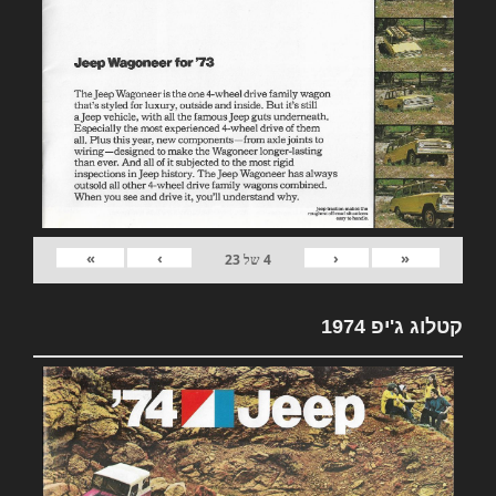
»
›
‹
«
4
של
23
קטלוג ג'יפ 1974