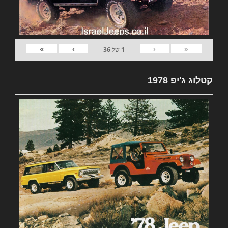
»
›
‹
«
1
של
36
קטלוג ג'יפ 1978