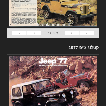
»
›
‹
«
2
של
19
קטלוג ג'יפ 1977