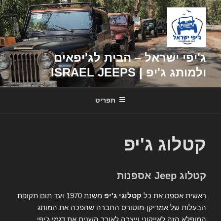
דילוג
לתוכן
ג'יפי ישראל – הבית לג'יפאים
ולמותג ג'יפ | ISRAEL JEEPS
תפריט
קטלוג ג'יפ
קטלוג Jeep אספנות
ראשית אספנו את כל
קטלוגי ג'יפ
משנת 1970 ועד תום תקופת
הבעלות של אמריקן-מוטורס החברה שהפכה את המותג
המופלא הזה לאייקוני וייצרה לאורך השנים את דגמי ג'יפי