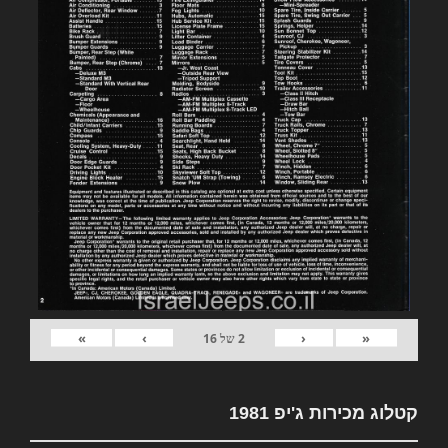
»
›
‹
«
2
של
16
קטלוג מכירות ג'יפ 1981