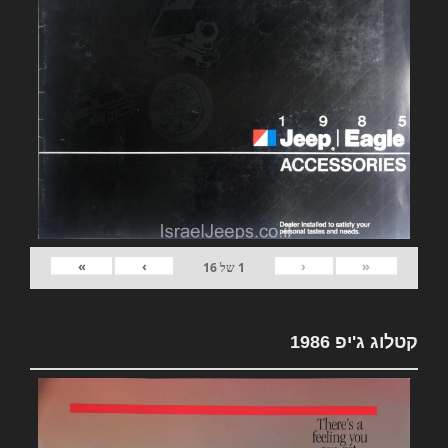
»
›
‹
«
1
של
16
קטלוג ג'יפ 1986