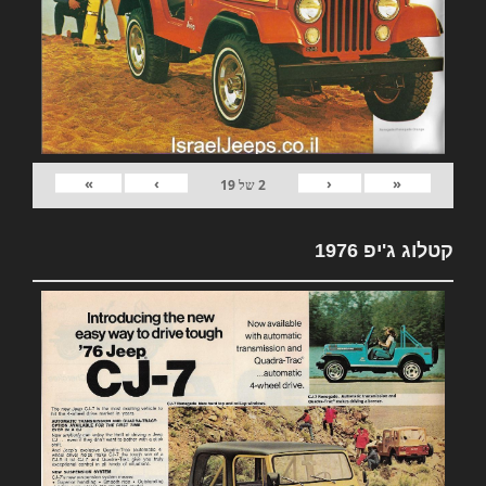
»
›
‹
«
2
של
19
קטלוג ג'יפ 1976