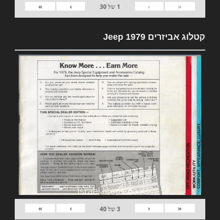
»
›
‹
«
1
של
30
קטלוג אביזרים 1979 Jeep
»
›
‹
«
3
של
40