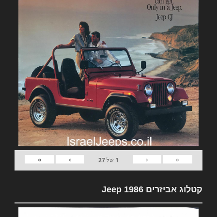
»
›
‹
«
1
של
27
קטלוג אביזרים Jeep 1986