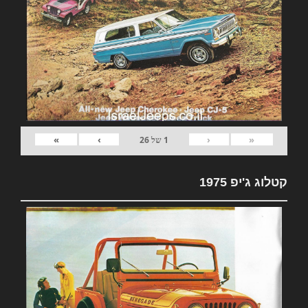
»
›
‹
«
1
של
26
קטלוג ג'יפ 1975