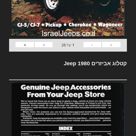
»
›
‹
«
1
של
25
קטלוג אביזרים Jeep 1980