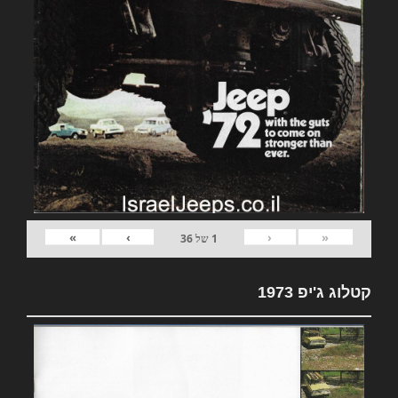
»
›
‹
«
1
של
36
קטלוג ג'יפ 1973