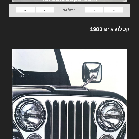
»
›
‹
«
1
של
14
קטלוג ג'יפ 1983