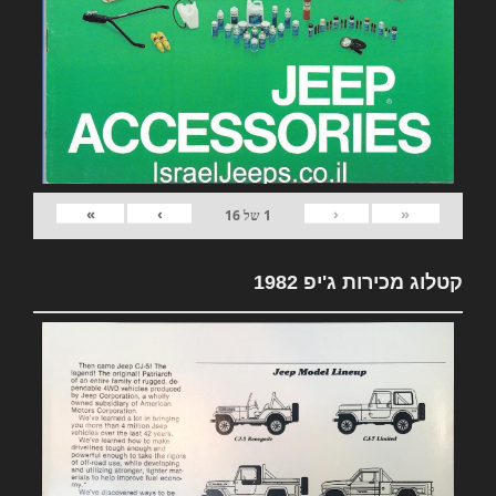
»
›
‹
«
1
של
16
קטלוג מכירות ג'יפ 1982