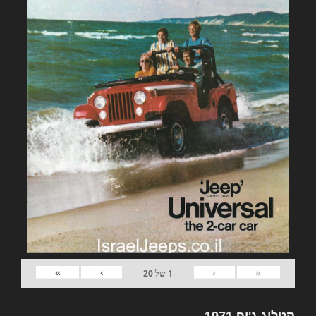
»
›
‹
«
1
של
20