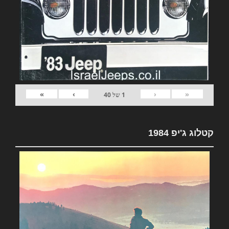
»
›
‹
«
1
של
40
קטלוג ג'יפ 1984