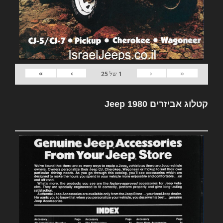
»
›
‹
«
1
של
25
קטלוג אביזרים Jeep 1980