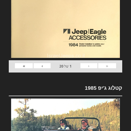
»
›
‹
«
1
של
20
קטלוג ג'יפ 1985