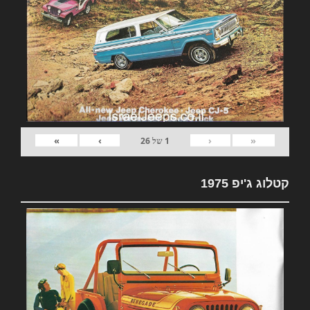
»
›
‹
«
1
של
26
קטלוג ג'יפ 1975