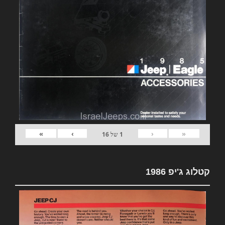
»
›
‹
«
1
של
16
קטלוג ג'יפ 1986