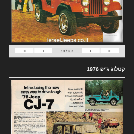
»
›
‹
«
2
של
19
קטלוג ג'יפ 1976