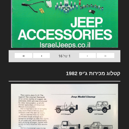
»
›
‹
«
1
של
16
קטלוג מכירות ג'יפ 1982