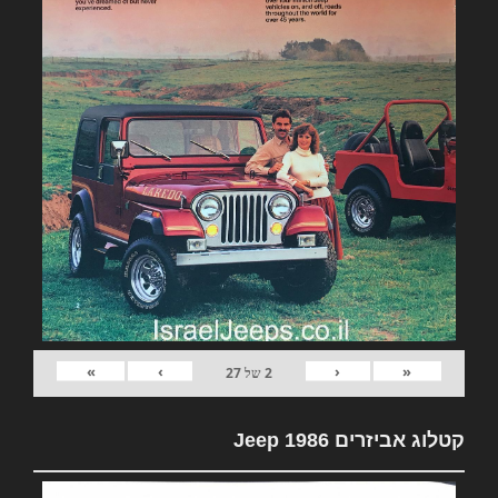
»
›
‹
«
2
של
27
קטלוג אביזרים Jeep 1986