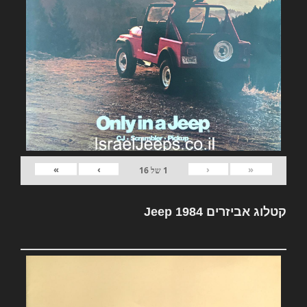
»
›
‹
«
1
של
16
קטלוג אביזרים Jeep 1984