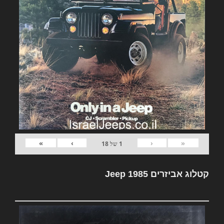
»
›
‹
«
1
של
18
קטלוג אביזרים Jeep 1985