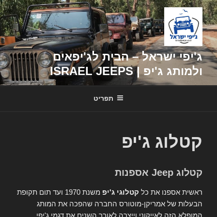
דילוג
לתוכן
ג'יפי ישראל – הבית לג'יפאים
ולמותג ג'יפ | ISRAEL JEEPS
תפריט
קטלוג ג'יפ
קטלוג Jeep אספנות
ראשית אספנו את כל
קטלוגי ג'יפ
משנת 1970 ועד תום תקופת
הבעלות של אמריקן-מוטורס החברה שהפכה את המותג
המופלא הזה לאייקוני וייצרה לאורך השנים את דגמי ג'יפי