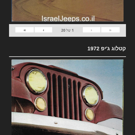
»
›
‹
«
1
של
20
קטלוג ג'יפ 1972