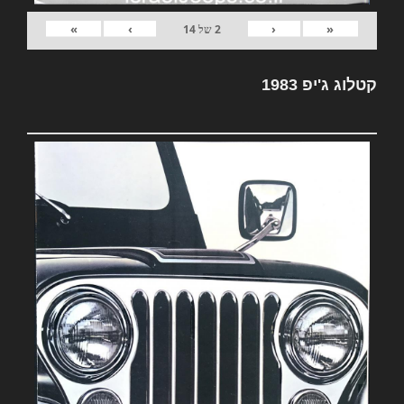
»
›
‹
«
2
של
14
קטלוג ג'יפ 1983