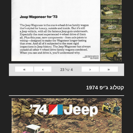
»
›
‹
«
4
של
23
קטלוג ג'יפ 1974