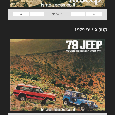
»
›
‹
«
1
של
31
קטלוג ג'יפ 1979