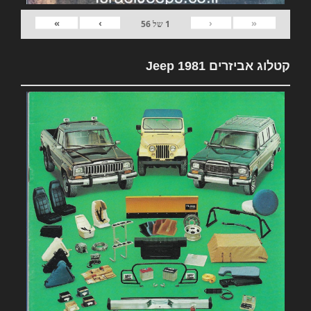
»
›
‹
«
1
של
56
קטלוג אביזרים 1981 Jeep