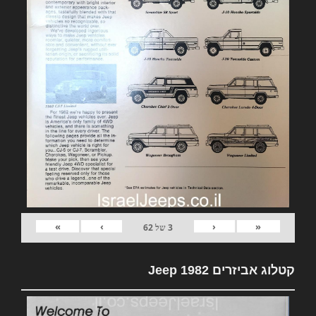
»
›
‹
«
3
של
62
קטלוג אביזרים 1982 Jeep