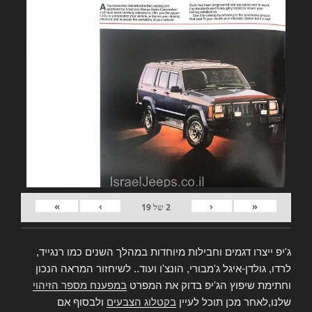
»
›
‹
«
2
של
19
ג'יפ ייצרו דגמים וחבילות מיוחדות במהלך השנים כמו רנגייד,
לרדו, גולדן-איגל ג'מבורי, הונצ'ו ועוד.. לשיחזור המראה הנכון
וחתימת שיפוץ הג'יפ בדוק את המפרט
במפענח מספר הזיהוי
שלנו,לאחר מכן תוכל לעיין
בקטלוג הצבעים
ולבסוף אם