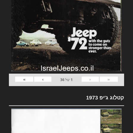
»
›
‹
«
1
של
36
קטלוג ג'יפ 1973