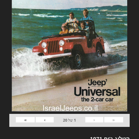
»
›
‹
«
1
של
20