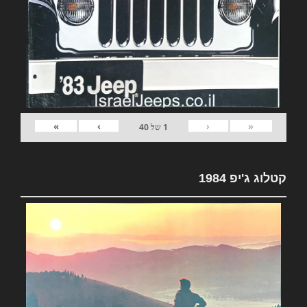
»
›
‹
«
1
של
40
קטלוג ג'יפ 1984