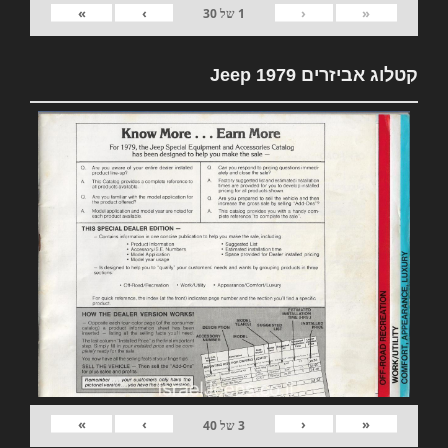
»
›
‹
«
1
של
30
קטלוג אביזרים 1979 Jeep
»
›
‹
«
3
של
40