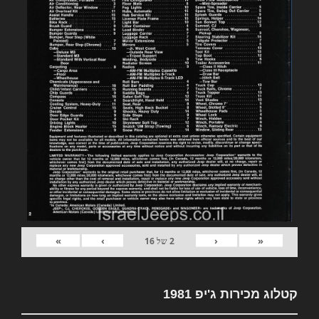
»
›
‹
«
2
של
16
קטלוג מכירות ג'יפ 1981