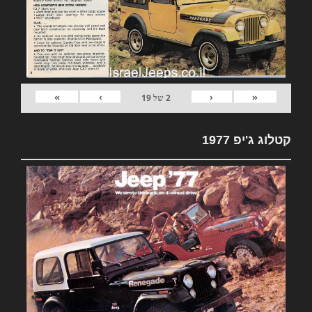
»
›
‹
«
2
של
19
קטלוג ג'יפ 1977