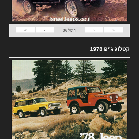
»
›
‹
«
1
של
36
קטלוג ג'יפ 1978