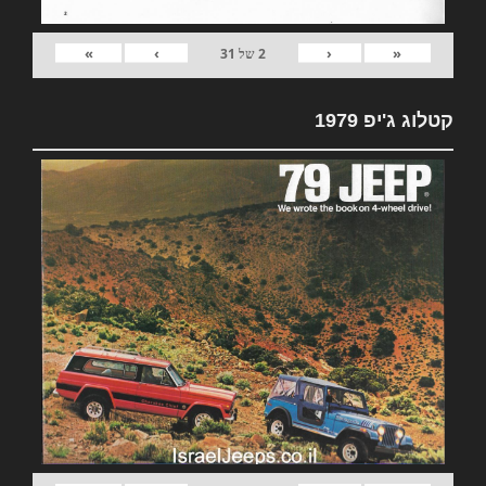
»
›
‹
«
2
של
31
קטלוג ג'יפ 1979