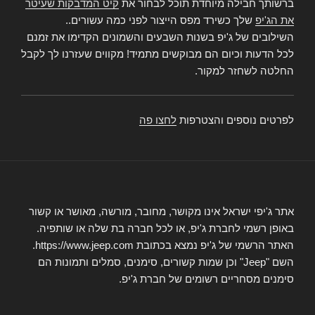
ברשותך חבילה מיוחדת תוכל לבחור את
קיט המדבקות שעיטר
את הג'יפ
שלך כשירד מפס הייצור לפני כמה עשורים..
השילובים של ג'יפ בשנות השבעים והשמונים הקדימו את זמנם
לכל הדעות וכיום הם מבוקשים מתמיד! מקווים שעזרנו לך לקבל
החלטה לשחזר למקור.
לפרטים נוספים והצטרפות
לחצו פה
אתר ג'יפי ישראל אינו מקושר, מחובר, מורשה, מאושר או קשור
באופן רשמי לחברת ג'יפ, או לכל חברה בת שלה או שותפיה.
האתר הרשמי של ג'יפ נמצא בכתובת https://www.jeep.com.
השם "Jeep" וכן שמות קשורים, סימנים, סמלים ותמונות הם
סימנים מסחריים רשומים של חברת ג'יפ.