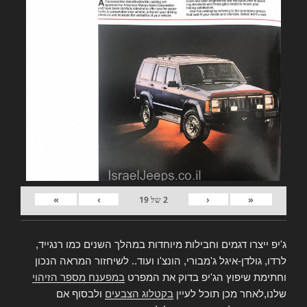
»
›
‹
«
2
של
19
ג'יפ ייצרו דגמים וחבילות מיוחדות במהלך השנים כמו רנגייד,
לרדו, גולדן-איגל ג'מבורי, הונצ'ו ועוד.. לשיחזור המראה הנכון
וחתימת שיפוץ הג'יפ בדוק את המפרט
במפענח מספר הזיהוי
שלנו,לאחר מכן תוכל לעיין
בקטלוג הצבעים
ולבסוף אם