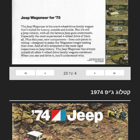
»
›
‹
«
4
של
23
קטלוג ג'יפ 1974