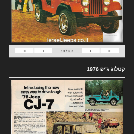
»
›
‹
«
2
של
19
קטלוג ג'יפ 1976