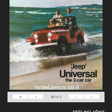
»
›
‹
«
1
של
20