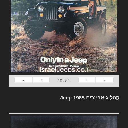
»
›
‹
«
1
של
18
קטלוג אביזרים Jeep 1985