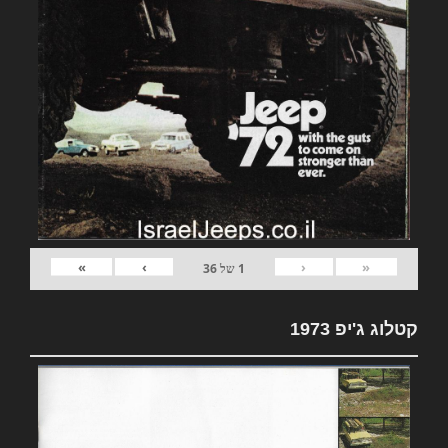
»
›
‹
«
1
של
36
קטלוג ג'יפ 1973