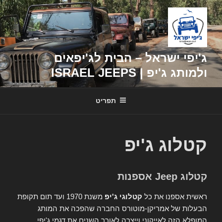
דילוג
לתוכן
ג'יפי ישראל – הבית לג'יפאים
ולמותג ג'יפ | ISRAEL JEEPS
תפריט
קטלוג ג'יפ
קטלוג Jeep אספנות
ראשית אספנו את כל
קטלוגי ג'יפ
משנת 1970 ועד תום תקופת
הבעלות של אמריקן-מוטורס החברה שהפכה את המותג
המופלא הזה לאייקוני וייצרה לאורך השנים את דגמי ג'יפי