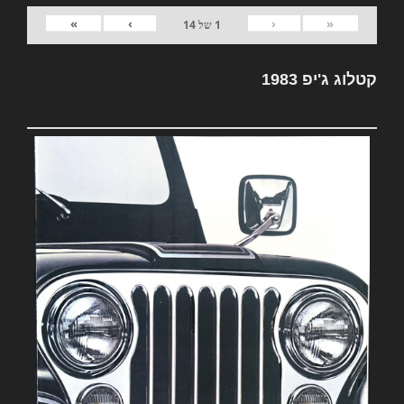
»
›
‹
«
1
של
14
קטלוג ג'יפ 1983