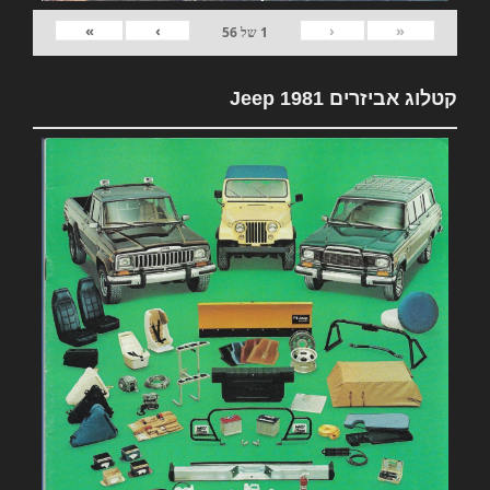
»
›
‹
«
1
של
56
קטלוג אביזרים 1981 Jeep