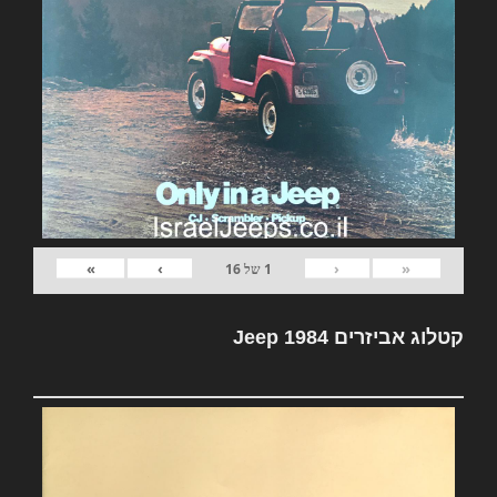
»
›
‹
«
1
של
16
קטלוג אביזרים Jeep 1984