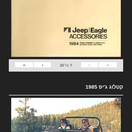
»
›
‹
«
1
של
20
קטלוג ג'יפ 1985