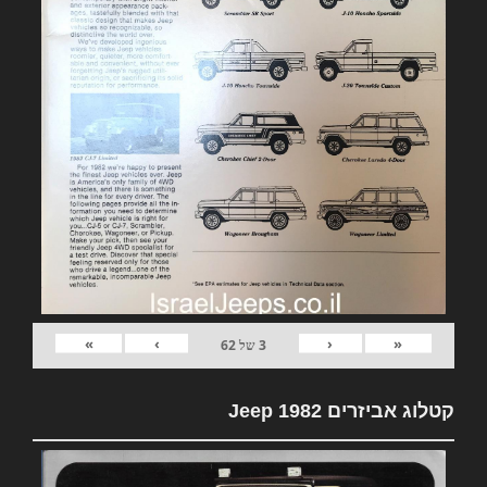
»
›
‹
«
3
של
62
קטלוג אביזרים 1982 Jeep