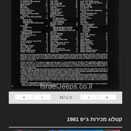
»
›
‹
«
2
של
16
קטלוג מכירות ג'יפ 1981