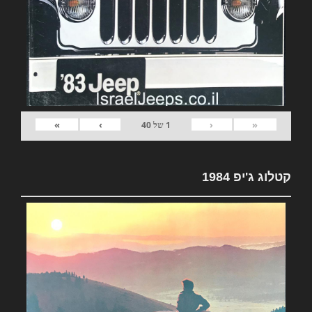
»
›
‹
«
1
של
40
קטלוג ג'יפ 1984