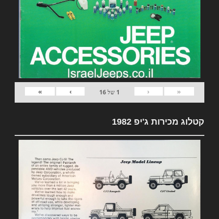
»
›
‹
«
1
של
16
קטלוג מכירות ג'יפ 1982