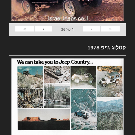
»
›
‹
«
1
של
36
קטלוג ג'יפ 1978