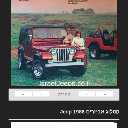
»
›
‹
«
2
של
27
קטלוג אביזרים Jeep 1986