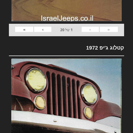
»
›
‹
«
1
של
20
קטלוג ג'יפ 1972