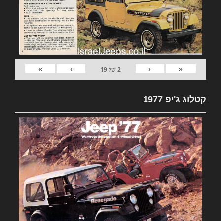
»
›
‹
«
2
של
19
קטלוג ג'יפ 1977