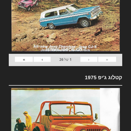
»
›
‹
«
1
של
26
קטלוג ג'יפ 1975