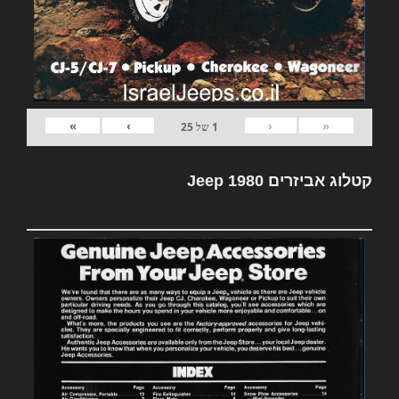
»
›
‹
«
1
של
25
קטלוג אביזרים Jeep 1980