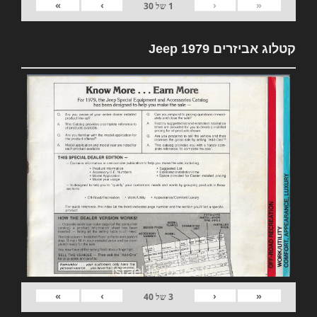
»
›
‹
«
1
של
30
קטלוג אביזרים 1979 Jeep
»
›
‹
«
3
של
40