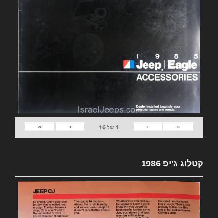
»
›
‹
«
1
של
16
קטלוג ג'יפ 1986