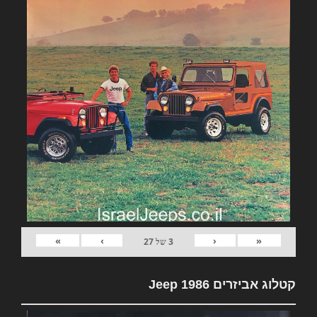
»
›
‹
«
3
של
27
קטלוג אביזרים Jeep 1986