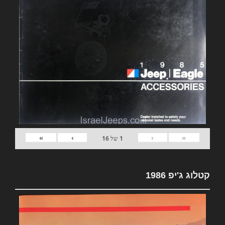
»
›
‹
«
1
של
16
קטלוג ג'יפ 1986