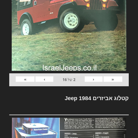
»
›
‹
«
2
של
16
קטלוג אביזרים Jeep 1984