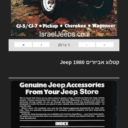
»
›
‹
«
1
של
25
קטלוג אביזרים Jeep 1980