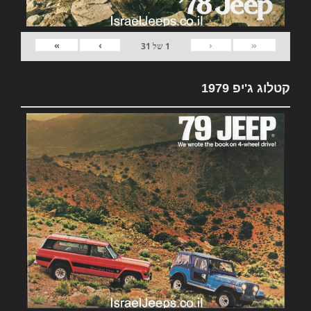
»
›
‹
«
1
של
31
קטלוג ג'יפ 1979