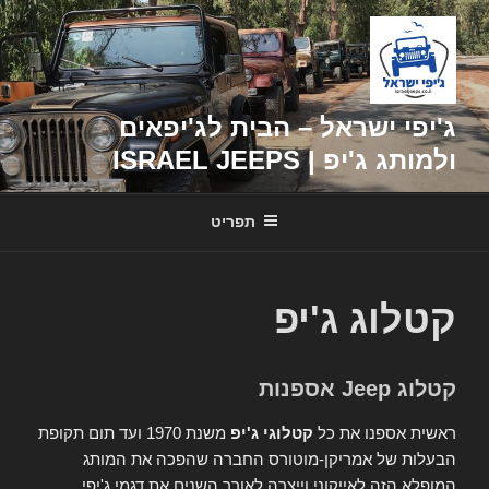
דילוג
לתוכן
ג'יפי ישראל – הבית לג'יפאים
ולמותג ג'יפ | ISRAEL JEEPS
תפריט
קטלוג ג'יפ
קטלוג Jeep אספנות
ראשית אספנו את כל
קטלוגי ג'יפ
משנת 1970 ועד תום תקופת
הבעלות של אמריקן-מוטורס החברה שהפכה את המותג
המופלא הזה לאייקוני וייצרה לאורך השנים את דגמי ג'יפי