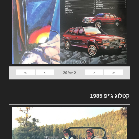
»
›
‹
«
2
של
20
קטלוג ג'יפ 1985