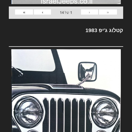
»
›
‹
«
1
של
14
קטלוג ג'יפ 1983