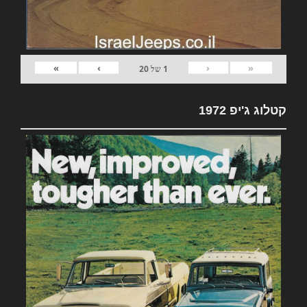
»
›
‹
«
1
של
20
קטלוג ג'יפ 1972