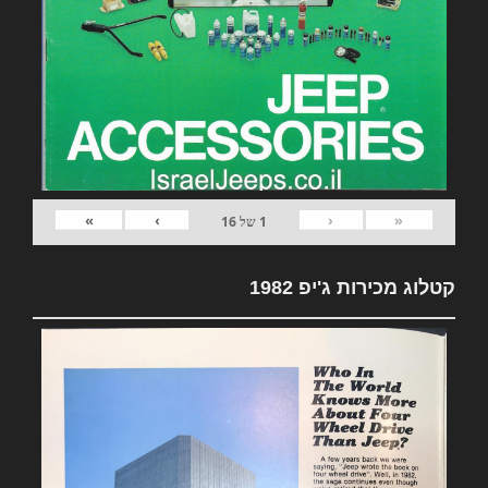
»
›
‹
«
1
של
16
קטלוג מכירות ג'יפ 1982