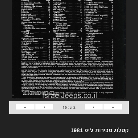
»
›
‹
«
2
של
16
קטלוג מכירות ג'יפ 1981