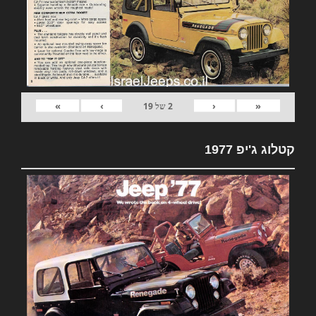
»
›
‹
«
2
של
19
קטלוג ג'יפ 1977