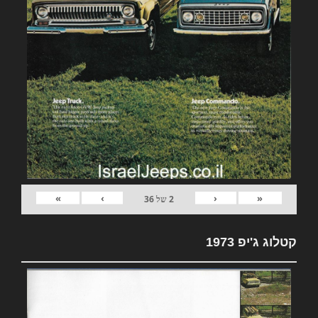
»
›
‹
«
2
של
36
קטלוג ג'יפ 1973