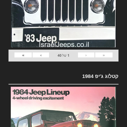
»
›
‹
«
1
של
40
קטלוג ג'יפ 1984