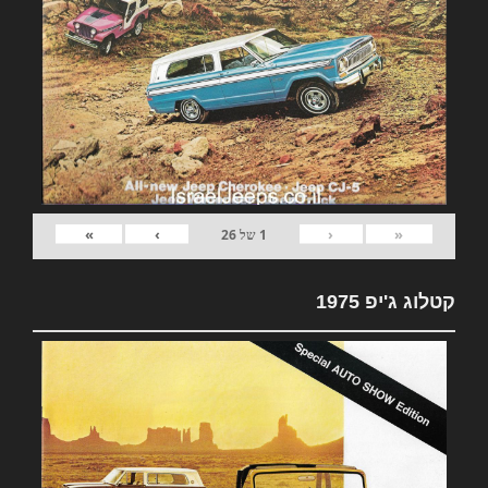
»
›
‹
«
1
של
26
קטלוג ג'יפ 1975