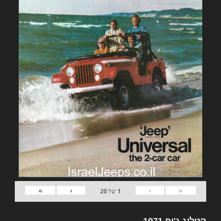
»
›
‹
«
1
של
20