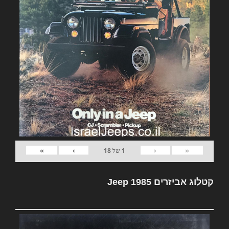
»
›
‹
«
1
של
18
קטלוג אביזרים Jeep 1985