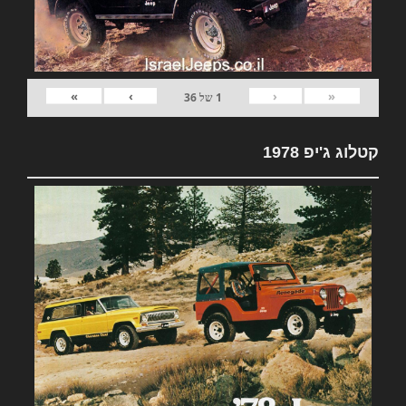
»
›
‹
«
1
של
36
קטלוג ג'יפ 1978