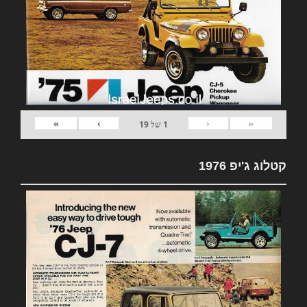
»
›
‹
«
1
של
19
קטלוג ג'יפ 1976