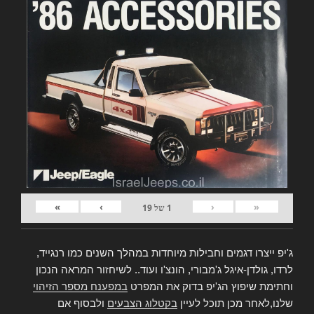
»
›
‹
«
1
של
19
ג'יפ ייצרו דגמים וחבילות מיוחדות במהלך השנים כמו רנגייד,
לרדו, גולדן-איגל ג'מבורי, הונצ'ו ועוד.. לשיחזור המראה הנכון
וחתימת שיפוץ הג'יפ בדוק את המפרט
במפענח מספר הזיהוי
שלנו,לאחר מכן תוכל לעיין
בקטלוג הצבעים
ולבסוף אם