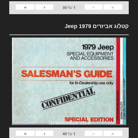
»
›
‹
«
1
של
30
קטלוג אביזרים 1979 Jeep
»
›
‹
«
1
של
40