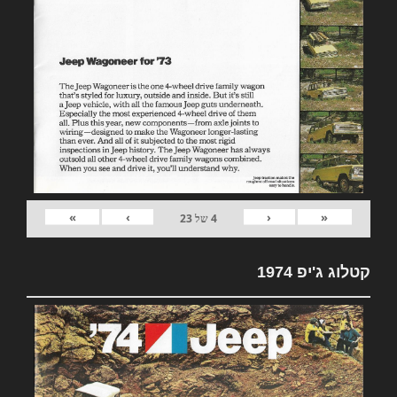
»
›
‹
«
4
של
23
קטלוג ג'יפ 1974