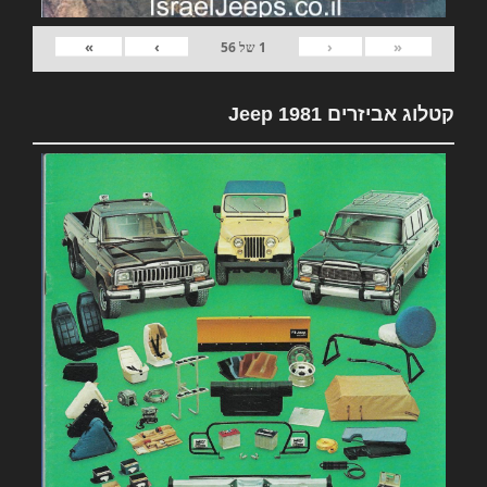
»
›
‹
«
1
של
56
קטלוג אביזרים 1981 Jeep