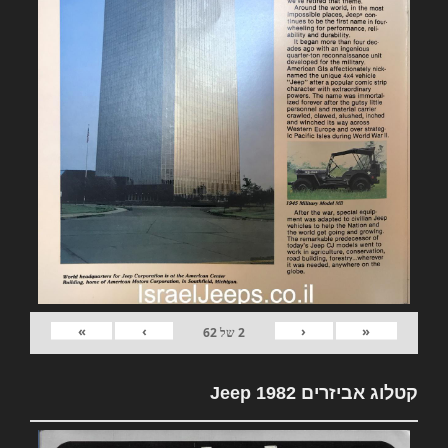
»
›
‹
«
2
של
62
קטלוג אביזרים 1982 Jeep