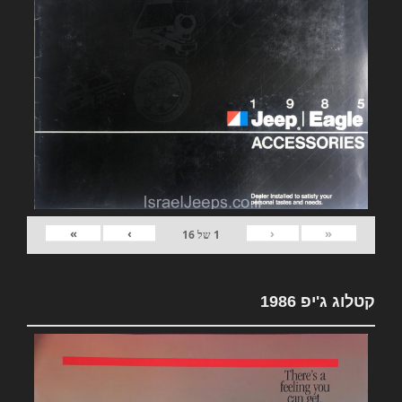
»
›
‹
«
1
של
16
קטלוג ג'יפ 1986