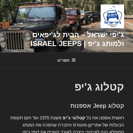
דילוג
לתוכן
ג'יפי ישראל – הבית לג'יפאים
ולמותג ג'יפ | ISRAEL JEEPS
תפריט
קטלוג ג'יפ
קטלוג Jeep אספנות
ראשית אספנו את כל
קטלוגי ג'יפ
משנת 1970 ועד תום תקופת
הבעלות של אמריקן-מוטורס החברה שהפכה את המותג
המופלא הזה לאייקוני וייצרה לאורך השנים את דגמי ג'יפי