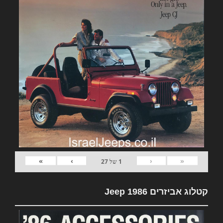
»
›
‹
«
1
של
27
קטלוג אביזרים Jeep 1986