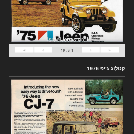
»
›
‹
«
1
של
19
קטלוג ג'יפ 1976