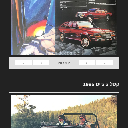
»
›
‹
«
2
של
20
קטלוג ג'יפ 1985