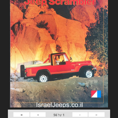
»
›
‹
«
1
של
56