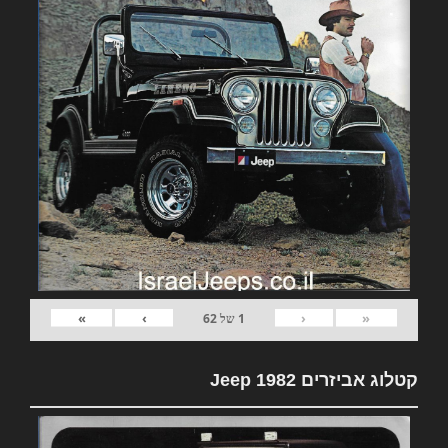
»
›
‹
«
1
של
62
קטלוג אביזרים 1982 Jeep