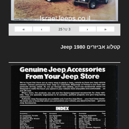
»
›
‹
«
3
של
25
קטלוג אביזרים Jeep 1980