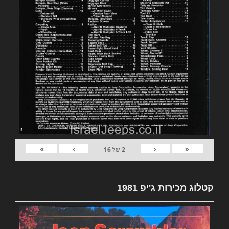
»
›
‹
«
2
של
16
קטלוג מכירות ג'יפ 1981