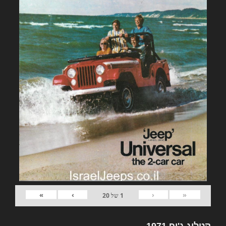
»
›
‹
«
1
של
20