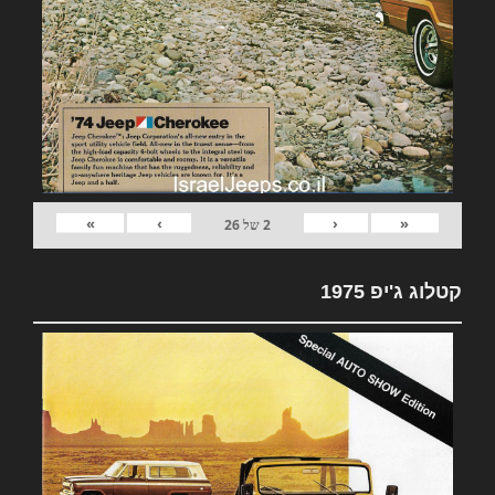
»
›
‹
«
2
של
26
קטלוג ג'יפ 1975