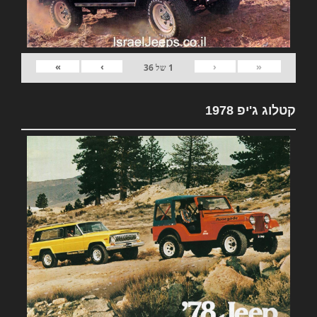
»
›
‹
«
1
של
36
קטלוג ג'יפ 1978