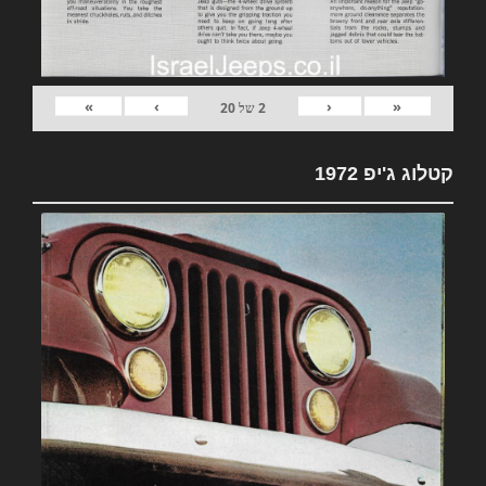
»
›
‹
«
2
של
20
קטלוג ג'יפ 1972