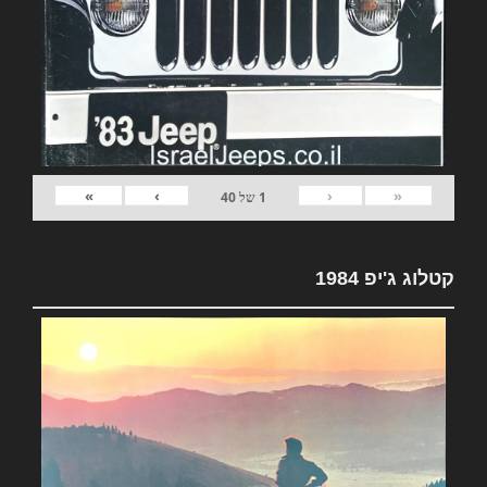
»
›
‹
«
1
של
40
קטלוג ג'יפ 1984