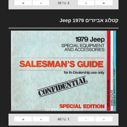
»
›
‹
«
2
של
30
קטלוג אביזרים 1979 Jeep
»
›
‹
«
1
של
40