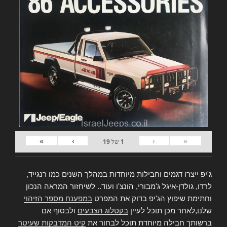
»
›
‹
«
1
של
19
ג'יפ ייצרו דגמים וחבילות מיוחדות במהלך השנים כמו רנגייד,
לרדו, גולדן-איגל ג'מבורי, הונצ'ו ועוד.. לשיחזור המראה הנכון
וחתימת שיפוץ הג'יפ בדוק את המפרט
במפענח מספר הזיהוי
שלנו,לאחר מכן תוכל לעיין
בקטלוג הצבעים
ולבסוף אם
ברשותך חבילה מיוחדת תוכל לבחור את
קיט המדבקות שעיטר