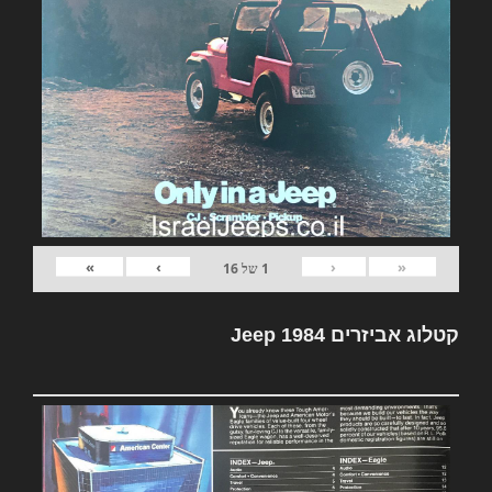
»
›
‹
«
1
של
16
קטלוג אביזרים Jeep 1984