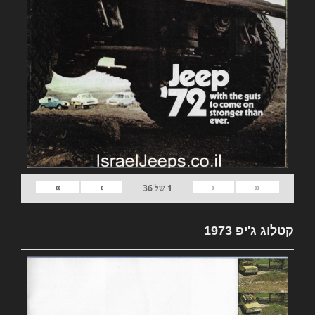
»
›
‹
«
1
של
36
קטלוג ג'יפ 1973