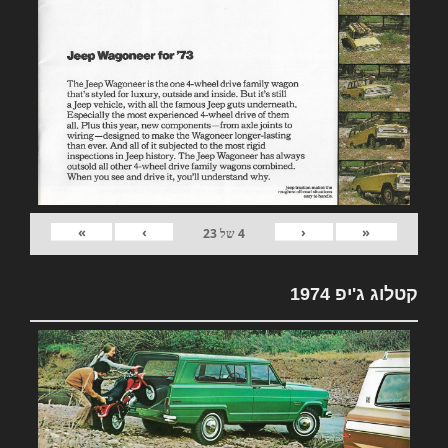
»
›
‹
«
4
של
23
קטלוג ג'יפ 1974