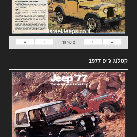
»
›
‹
«
2
של
19
קטלוג ג'יפ 1977