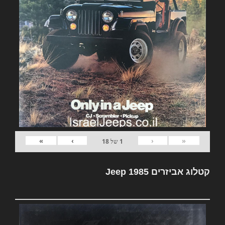
»
›
‹
«
1
של
18
קטלוג אביזרים Jeep 1985