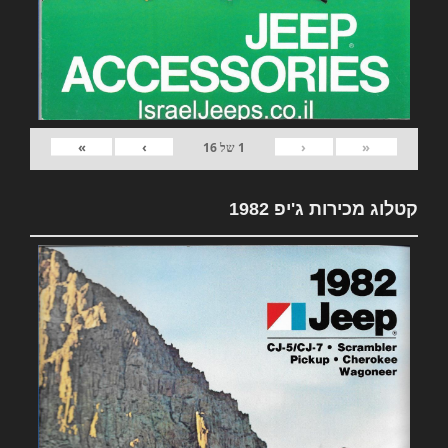
»
›
‹
«
1
של
16
קטלוג מכירות ג'יפ 1982