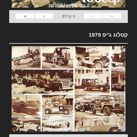
»
›
‹
«
1
של
31
קטלוג ג'יפ 1979