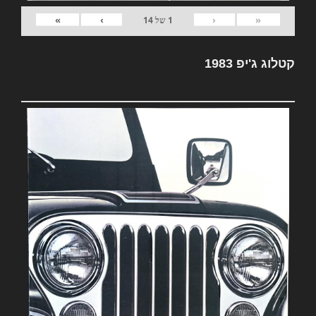
»
›
‹
«
1
של
14
קטלוג ג'יפ 1983