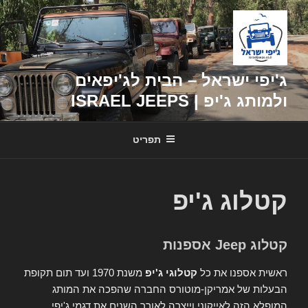
דילוג
לתוכן
ג'יפי ישראל – הבית לג'יפאים
ולמותג ג'יפ | ISRAEL JEEPS
תפריט
קטלוג ג'יפ
קטלוג Jeep אספנות
ראשית אספנו את כל
קטלוגי ג'יפ
משנת 1970 ועד תום תקופת
הבעלות של אמריקן-מוטורס החברה שהפכה את המותג
המופלא הזה לאייקוני וייצרה לאורך השנים את דגמי ג'יפי