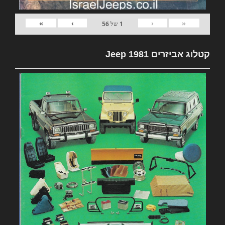
»
›
‹
«
1
של
56
קטלוג אביזרים 1981 Jeep