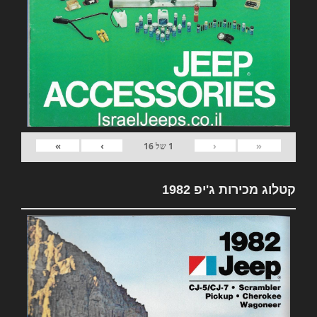
»
›
‹
«
1
של
16
קטלוג מכירות ג'יפ 1982