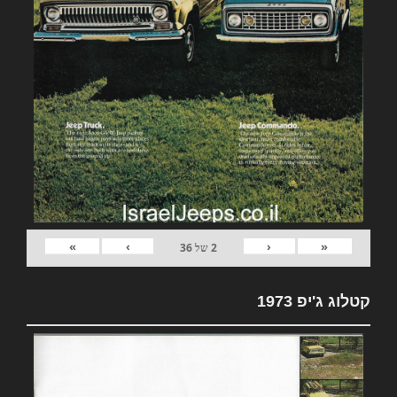
»
›
‹
«
2
של
36
קטלוג ג'יפ 1973