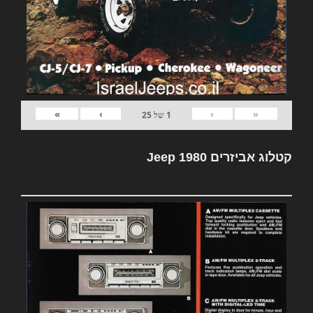
»
›
‹
«
1
של
25
קטלוג אביזרים Jeep 1980