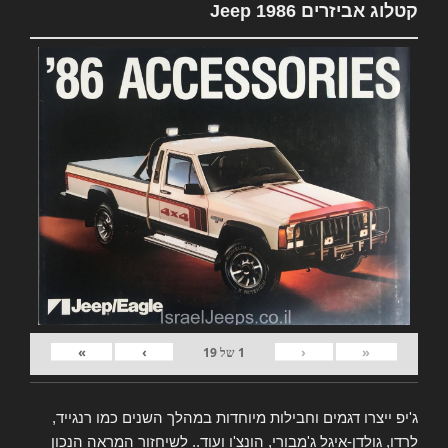
קטלוג אביזרים Jeep 1986
»
›
‹
«
1
של
19
ג'יפ ייצרו דגמים וחבילות מיוחדות במהלך השנים כמו רנגייד,
לרדו, גולדן-איגל ג'מבורי, הונצ'ו ועוד.. לשיחזור המראה הנכון