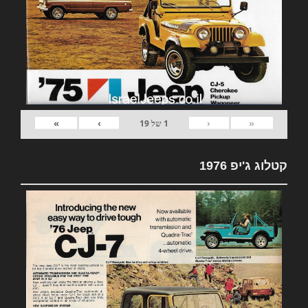
»
›
‹
«
1
של
19
קטלוג ג'יפ 1976