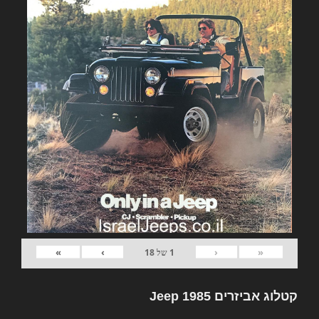
»
›
‹
«
1
של
18
קטלוג אביזרים Jeep 1985