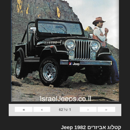
»
›
‹
«
1
של
62
קטלוג אביזרים 1982 Jeep