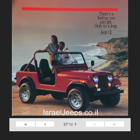
»
›
‹
«
1
של
27