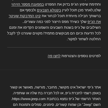
וחתימת שיפוץ הג'יפ בדוק את המפרט
במפענח מספר הזיהוי
שלנו,לאחר מכן תוכל לעיין
בקטלוג הצבעים
ולבסוף אם
ברשותך חבילה מיוחדת תוכל לבחור את
קיט המדבקות שעיטר
את הג'יפ
שלך כשירד מפס הייצור לפני כמה עשורים..
השילובים של ג'יפ בשנות השבעים והשמונים הקדימו את זמנם
לכל הדעות וכיום הם מבוקשים מתמיד! מקווים שעזרנו לך לקבל
החלטה לשחזר למקור.
לפרטים נוספים והצטרפות
לחצו פה
אתר ג'יפי ישראל אינו מקושר, מחובר, מורשה, מאושר או קשור
באופן רשמי לחברת ג'יפ, או לכל חברה בת שלה או שותפיה.
האתר הרשמי של ג'יפ נמצא בכתובת https://www.jeep.com.
השם "Jeep" וכן שמות קשורים, סימנים, סמלים ותמונות הם