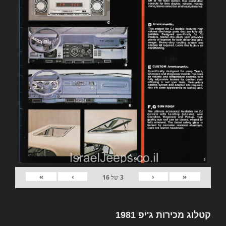
»
›
‹
«
3
של
16
קטלוג מכירות ג'יפ 1981