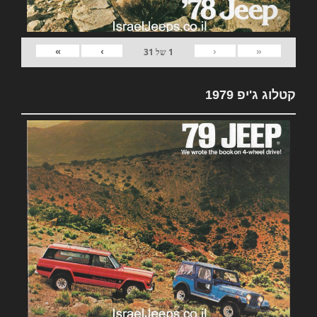
»
›
‹
«
1
של
31
קטלוג ג'יפ 1979