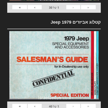
»
›
‹
«
1
של
30
קטלוג אביזרים 1979 Jeep
»
›
‹
«
1
של
40