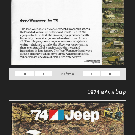
»
›
‹
«
4
של
23
קטלוג ג'יפ 1974