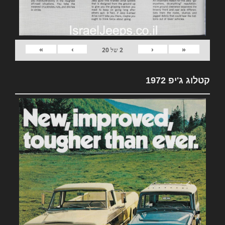
»
›
‹
«
2
של
20
קטלוג ג'יפ 1972