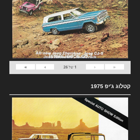
»
›
‹
«
1
של
26
קטלוג ג'יפ 1975