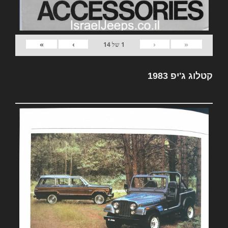
»
›
‹
«
1
של
14
קטלוג ג'יפ 1983