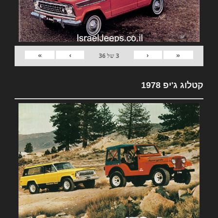
»
›
‹
«
3
של
36
קטלוג ג'יפ 1978