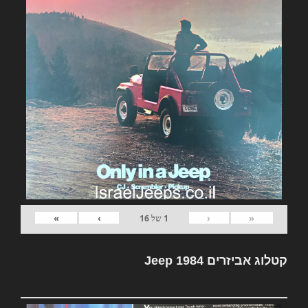
»
›
‹
«
1
של
16
קטלוג אביזרים Jeep 1984