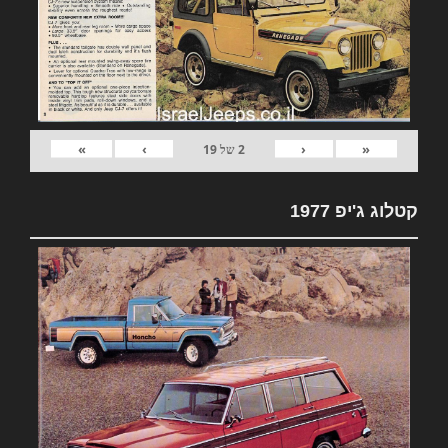
»
›
‹
«
2
של
19
קטלוג ג'יפ 1977