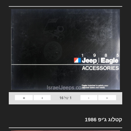
»
›
‹
«
1
של
16
קטלוג ג'יפ 1986