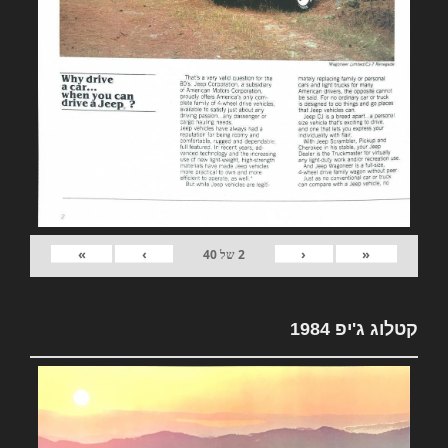
»
›
‹
«
2
של
40
קטלוג ג'יפ 1984