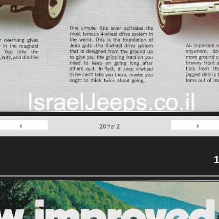
›
‹
2
של
20