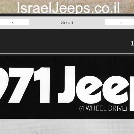
›
‹
1
של
20