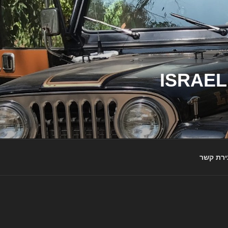
ג'יפי ישראל – הבית לג'יפאים ולמותג ג'יפ | ISRAEL
ירת קשר