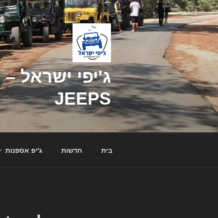
דילוג
לתוכן
JEEPS
בית
חדשות
ג'יפ אספנות