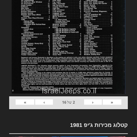
»
›
‹
«
2
של
16
קטלוג מכירות ג'יפ 1981