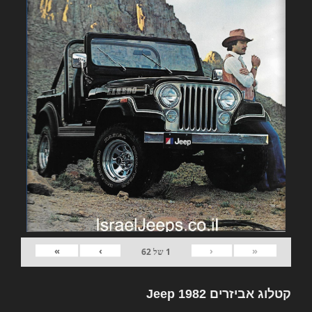
»
›
‹
«
1
של
62
קטלוג אביזרים 1982 Jeep