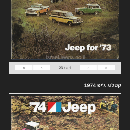
»
›
‹
«
1
של
23
קטלוג ג'יפ 1974