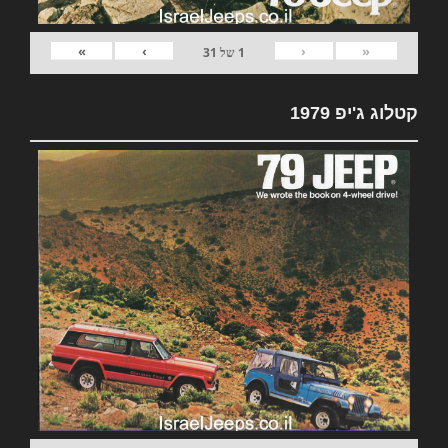
»
›
‹
«
1
של
31
קטלוג ג'יפ 1979