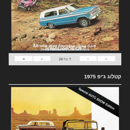
»
›
‹
«
1
של
26
קטלוג ג'יפ 1975