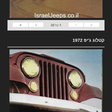
»
›
‹
«
1
של
20
קטלוג ג'יפ 1972