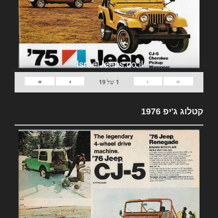
»
›
‹
«
1
של
19
קטלוג ג'יפ 1976