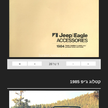
»
›
‹
«
1
של
20
קטלוג ג'יפ 1985