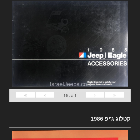
»
›
‹
«
1
של
16
קטלוג ג'יפ 1986