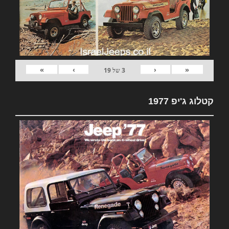
»
›
‹
«
3
של
19
קטלוג ג'יפ 1977