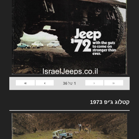
»
›
‹
«
1
של
36
קטלוג ג'יפ 1973