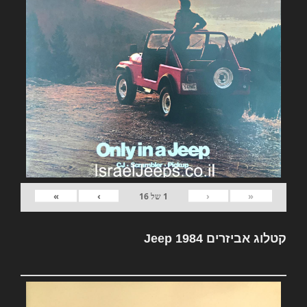
»
›
‹
«
1
של
16
קטלוג אביזרים Jeep 1984