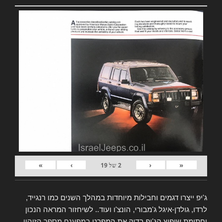
»
›
‹
«
2
של
19
ג'יפ ייצרו דגמים וחבילות מיוחדות במהלך השנים כמו רנגייד,
לרדו, גולדן-איגל ג'מבורי, הונצ'ו ועוד.. לשיחזור המראה הנכון
וחתימת שיפוץ הג'יפ בדוק את המפרט
במפענח מספר הזיהוי