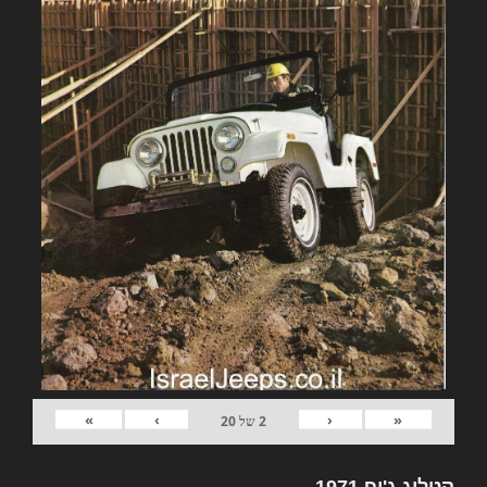
»
›
‹
«
2
של
20