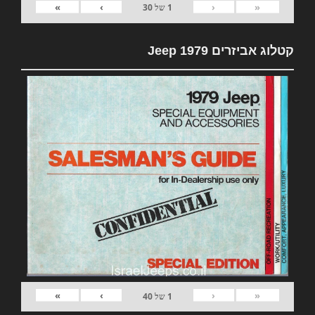
»
›
‹
«
1
של
30
קטלוג אביזרים 1979 Jeep
»
›
‹
«
1
של
40