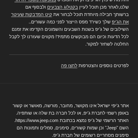
שלנו,לאחר מכן תוכל לעיין
בקטלוג הצבעים
ולבסוף אם
ברשותך חבילה מיוחדת תוכל לבחור את
קיט המדבקות שעיטר
את הג'יפ
שלך כשירד מפס הייצור לפני כמה עשורים..
השילובים של ג'יפ בשנות השבעים והשמונים הקדימו את זמנם
לכל הדעות וכיום הם מבוקשים מתמיד! מקווים שעזרנו לך לקבל
החלטה לשחזר למקור.
לפרטים נוספים והצטרפות
לחצו פה
אתר ג'יפי ישראל אינו מקושר, מחובר, מורשה, מאושר או קשור
באופן רשמי לחברת ג'יפ, או לכל חברה בת שלה או שותפיה.
האתר הרשמי של ג'יפ נמצא בכתובת https://www.jeep.com.
השם "Jeep" וכן שמות קשורים, סימנים, סמלים ותמונות הם
סימנים מסחריים רשומים של חברת ג'יפ.