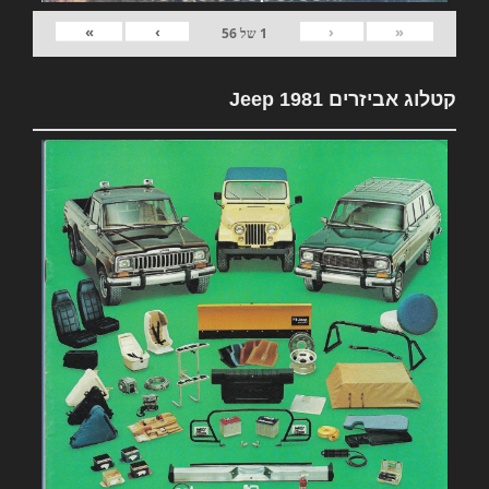
»
›
‹
«
1
של
56
קטלוג אביזרים 1981 Jeep