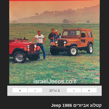
»
›
‹
«
3
של
27
קטלוג אביזרים Jeep 1986