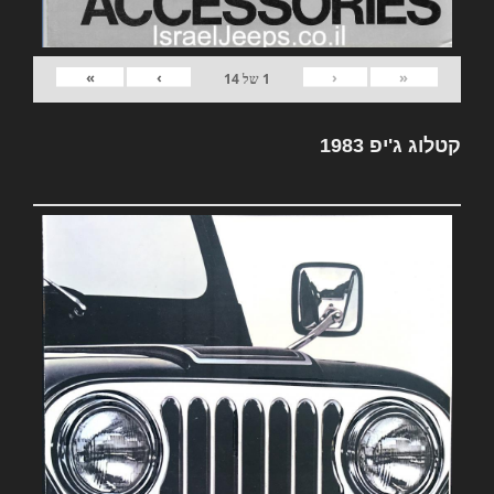
»
›
‹
«
1
של
14
קטלוג ג'יפ 1983