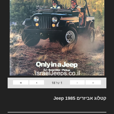
»
›
‹
«
1
של
18
קטלוג אביזרים Jeep 1985