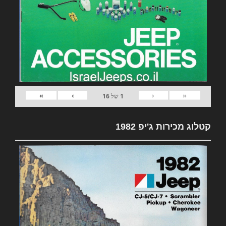
»
›
‹
«
1
של
16
קטלוג מכירות ג'יפ 1982