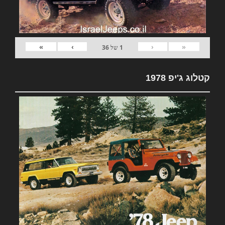
»
›
‹
«
1
של
36
קטלוג ג'יפ 1978