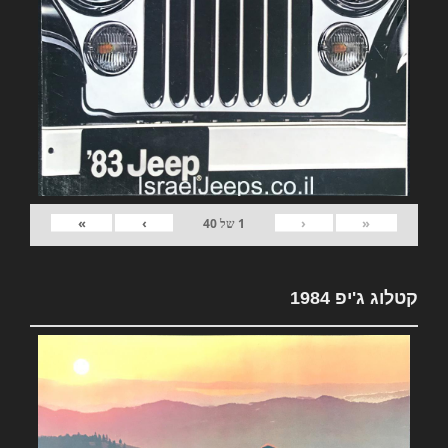
»
›
‹
«
1
של
40
קטלוג ג'יפ 1984