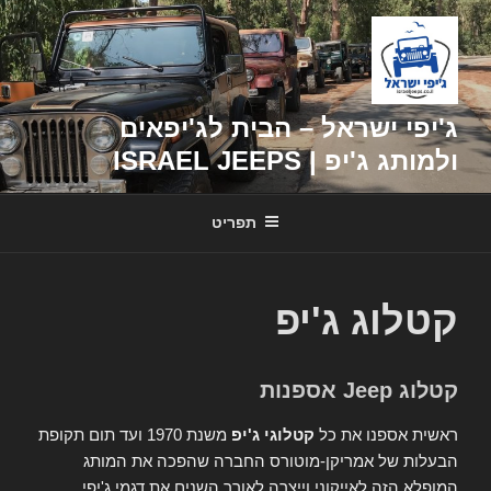
דילוג
לתוכן
ג'יפי ישראל – הבית לג'יפאים
ולמותג ג'יפ | ISRAEL JEEPS
תפריט
קטלוג ג'יפ
קטלוג Jeep אספנות
ראשית אספנו את כל
קטלוגי ג'יפ
משנת 1970 ועד תום תקופת
הבעלות של אמריקן-מוטורס החברה שהפכה את המותג
המופלא הזה לאייקוני וייצרה לאורך השנים את דגמי ג'יפי