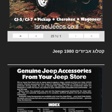
»
›
‹
«
1
של
25
קטלוג אביזרים Jeep 1980