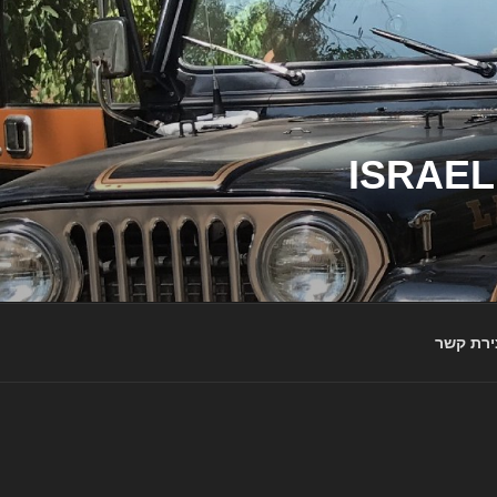
ג'יפי ישראל – הבית לג'יפאים ולמותג ג'יפ | ISRAEL
ירת קשר