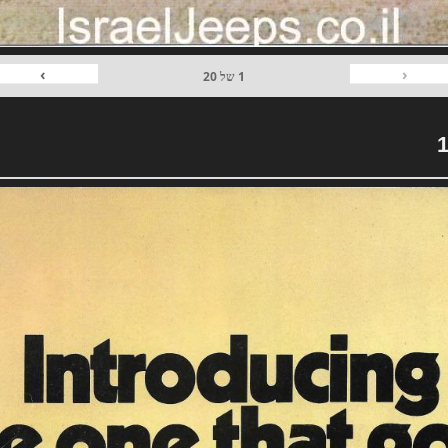
›
‹
1
של
20