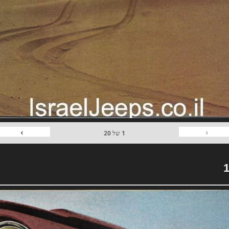
›
‹
1
של
20