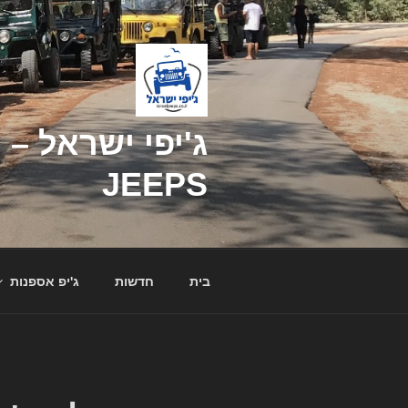
דילוג
לתוכן
JEEPS
בית
חדשות
ג'יפ אספנות