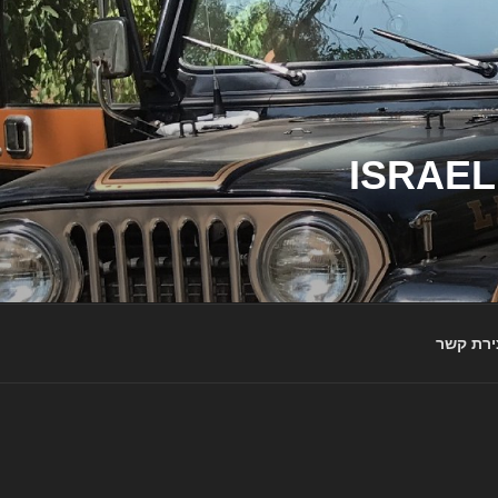
ג'יפי ישראל – הבית לג'יפאים ולמותג ג'יפ | ISRAEL
ירת קשר