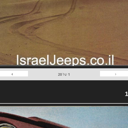
›
‹
1
של
20