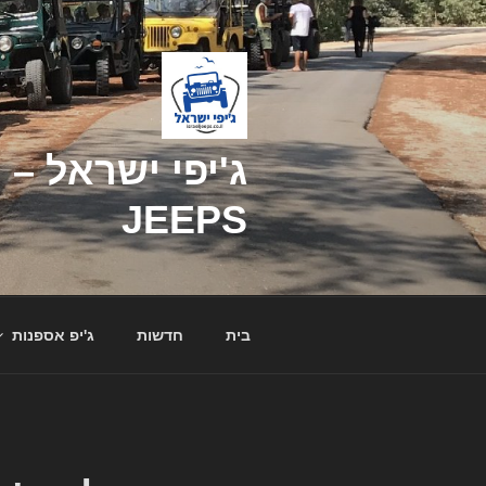
דילוג
לתוכן
JEEPS
בית
חדשות
ג'יפ אספנות