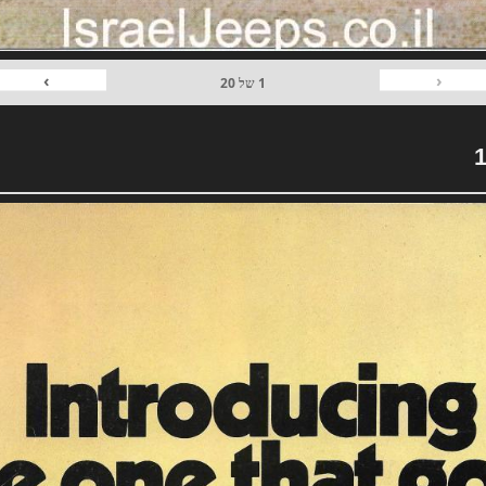
›
‹
1
של
20