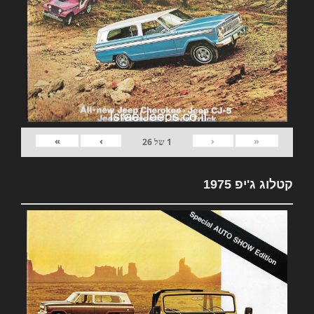
»
›
‹
«
1
של
26
קטלוג ג'יפ 1975