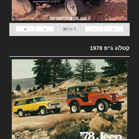
»
›
‹
«
1
של
36
קטלוג ג'יפ 1978