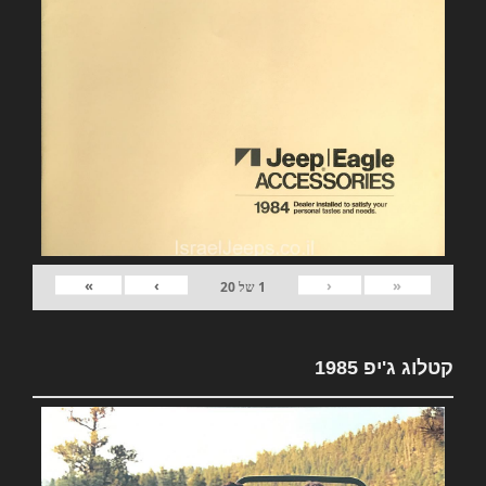
»
›
‹
«
1
של
20
קטלוג ג'יפ 1985