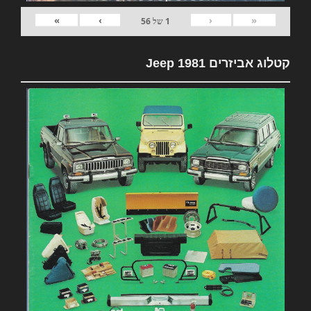
»
›
‹
«
1
של
56
קטלוג אביזרים 1981 Jeep