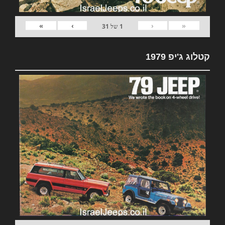
»
›
‹
«
1
של
31
קטלוג ג'יפ 1979