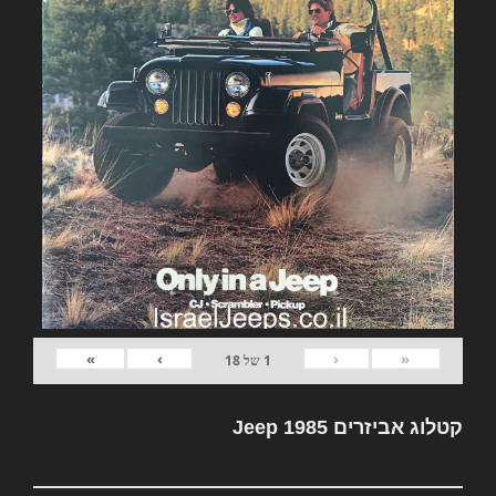
»
›
‹
«
1
של
18
קטלוג אביזרים Jeep 1985