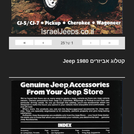
»
›
‹
«
1
של
25
קטלוג אביזרים Jeep 1980