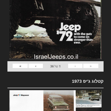
»
›
‹
«
1
של
36
קטלוג ג'יפ 1973