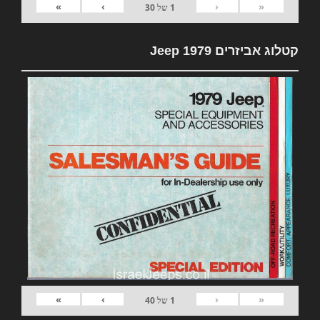
»
›
‹
«
1
של
30
קטלוג אביזרים 1979 Jeep
»
›
‹
«
1
של
40