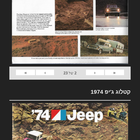
»
›
‹
«
2
של
23
קטלוג ג'יפ 1974