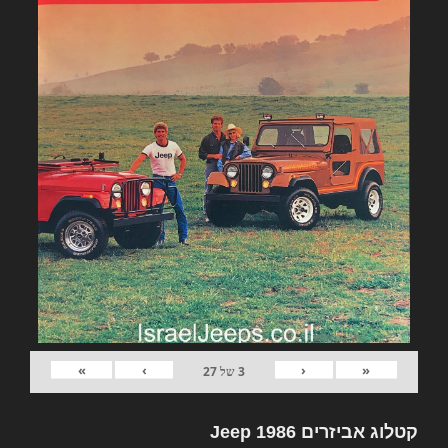
»
›
‹
«
3
של
27
קטלוג אביזרים Jeep 1986