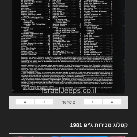
»
›
‹
«
2
של
16
קטלוג מכירות ג'יפ 1981