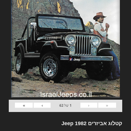
»
›
‹
«
1
של
62
קטלוג אביזרים 1982 Jeep