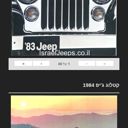
»
›
‹
«
1
של
40
קטלוג ג'יפ 1984