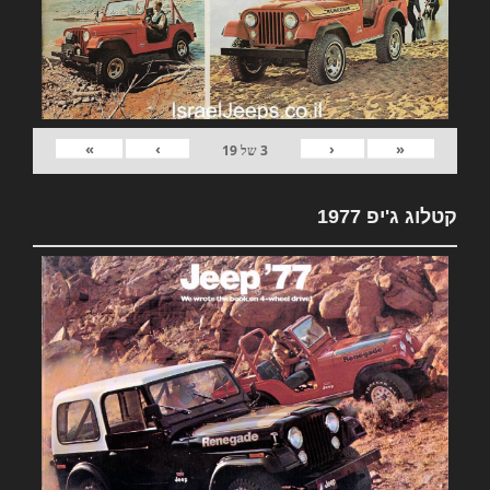
»
›
‹
«
3
של
19
קטלוג ג'יפ 1977