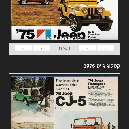
»
›
‹
«
1
של
19
קטלוג ג'יפ 1976