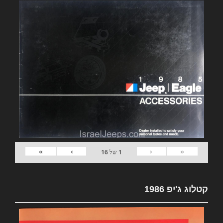
»
›
‹
«
1
של
16
קטלוג ג'יפ 1986