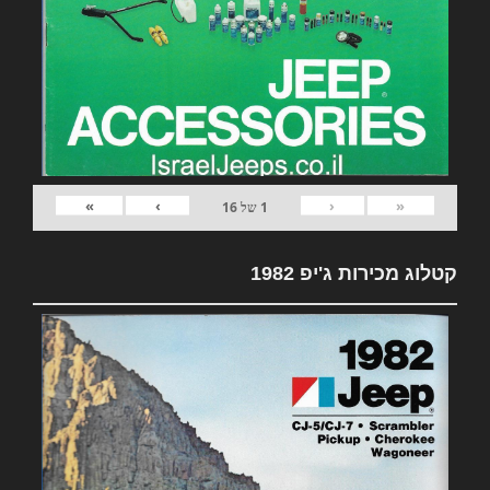
»
›
‹
«
1
של
16
קטלוג מכירות ג'יפ 1982