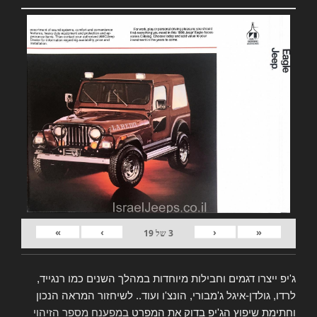
»
›
‹
«
3
של
19
ג'יפ ייצרו דגמים וחבילות מיוחדות במהלך השנים כמו רנגייד,
לרדו, גולדן-איגל ג'מבורי, הונצ'ו ועוד.. לשיחזור המראה הנכון
וחתימת שיפוץ הג'יפ בדוק את המפרט
במפענח מספר הזיהוי