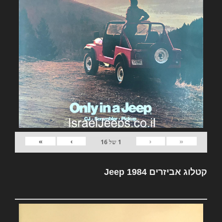
»
›
‹
«
1
של
16
קטלוג אביזרים Jeep 1984