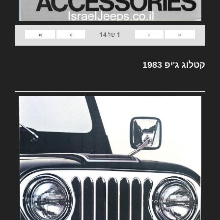
»
›
‹
«
1
של
14
קטלוג ג'יפ 1983