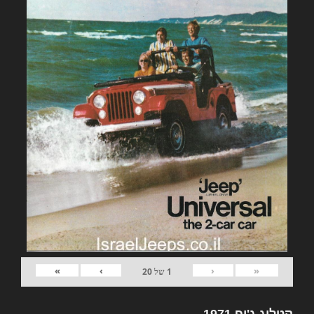
»
›
‹
«
1
של
20