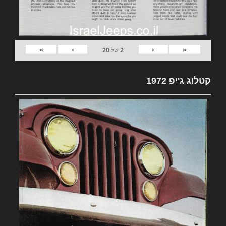
»
›
‹
«
2
של
20
קטלוג ג'יפ 1972