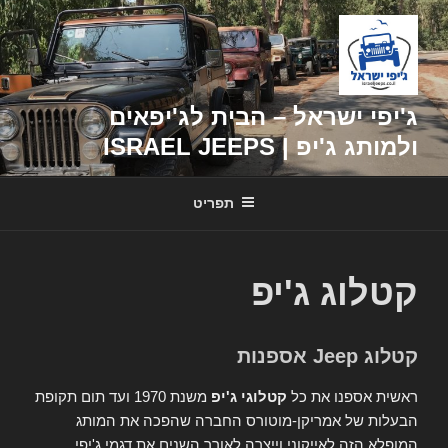
דילוג
לתוכן
ג'יפי ישראל – הבית לג'יפאים
ולמותג ג'יפ | ISRAEL JEEPS
תפריט
קטלוג ג'יפ
קטלוג Jeep אספנות
ראשית אספנו את כל
קטלוגי ג'יפ
משנת 1970 ועד תום תקופת
הבעלות של אמריקן-מוטורס החברה שהפכה את המותג
המופלא הזה לאייקוני וייצרה לאורך השנים את דגמי ג'יפי