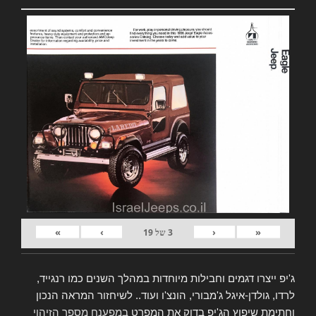
»
›
‹
«
3
של
19
ג'יפ ייצרו דגמים וחבילות מיוחדות במהלך השנים כמו רנגייד,
לרדו, גולדן-איגל ג'מבורי, הונצ'ו ועוד.. לשיחזור המראה הנכון
וחתימת שיפוץ הג'יפ בדוק את המפרט
במפענח מספר הזיהוי