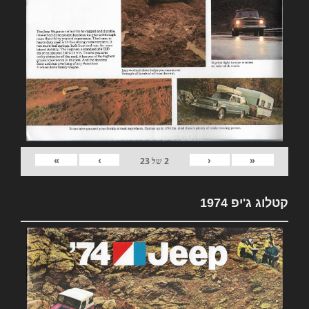
»
›
‹
«
2
של
23
קטלוג ג'יפ 1974