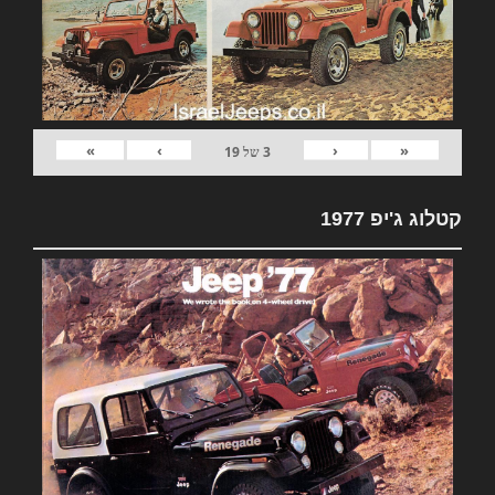
»
›
‹
«
3
של
19
קטלוג ג'יפ 1977