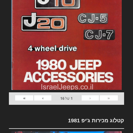
»
›
‹
«
1
של
16
קטלוג מכירות ג'יפ 1981