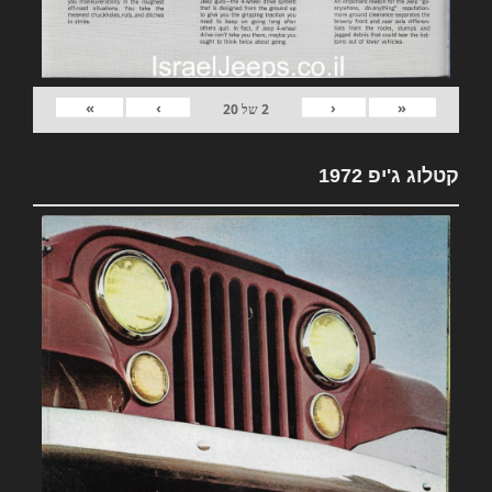
»
›
‹
«
2
של
20
קטלוג ג'יפ 1972