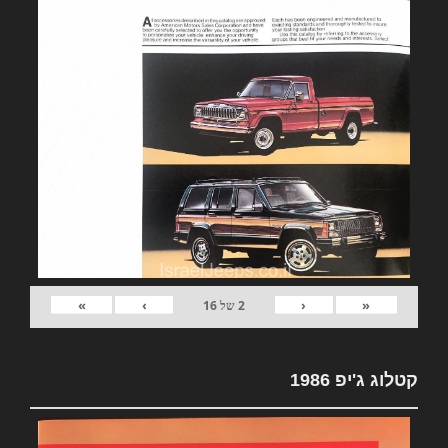
»
›
‹
«
2
של
16
קטלוג ג'יפ 1986