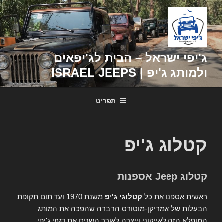
דילוג
לתוכן
ג'יפי ישראל – הבית לג'יפאים
ולמותג ג'יפ | ISRAEL JEEPS
תפריט
קטלוג ג'יפ
קטלוג Jeep אספנות
ראשית אספנו את כל
קטלוגי ג'יפ
משנת 1970 ועד תום תקופת
הבעלות של אמריקן-מוטורס החברה שהפכה את המותג
המופלא הזה לאייקוני וייצרה לאורך השנים את דגמי ג'יפי