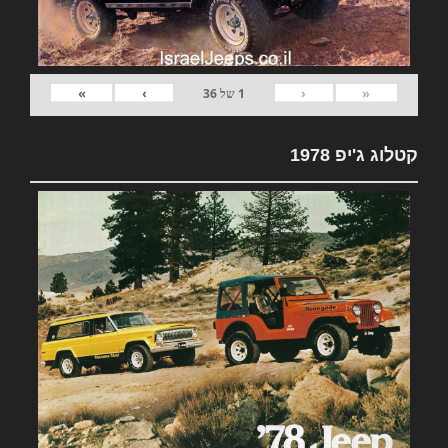
»
›
‹
«
1
של
36
קטלוג ג'יפ 1978