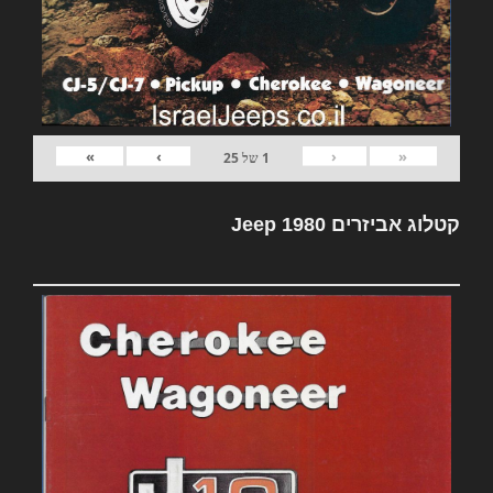
»
›
‹
«
1
של
25
קטלוג אביזרים Jeep 1980