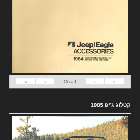
»
›
‹
«
1
של
20
קטלוג ג'יפ 1985