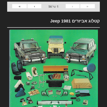
»
›
‹
«
1
של
56
קטלוג אביזרים 1981 Jeep