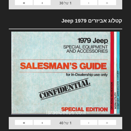
»
›
‹
«
1
של
30
קטלוג אביזרים 1979 Jeep
»
›
‹
«
1
של
40