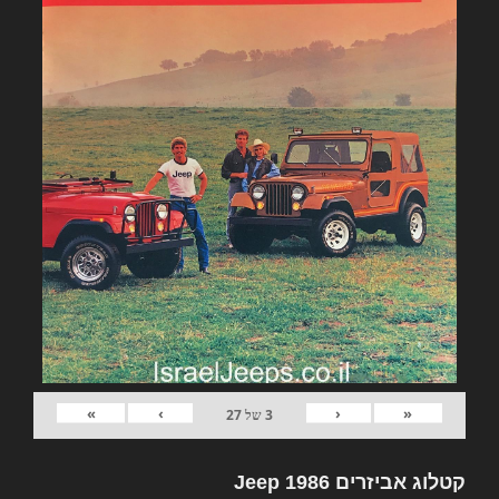
»
›
‹
«
3
של
27
קטלוג אביזרים Jeep 1986