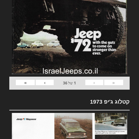
»
›
‹
«
1
של
36
קטלוג ג'יפ 1973