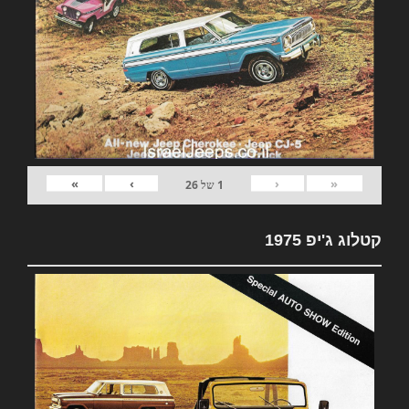
»
›
‹
«
1
של
26
קטלוג ג'יפ 1975