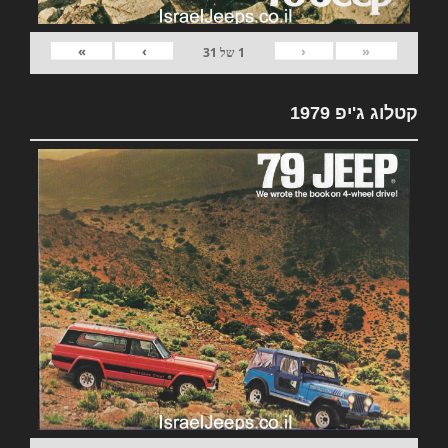
»
›
‹
«
1
של
31
קטלוג ג'יפ 1979