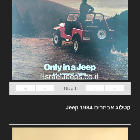
»
›
‹
«
1
של
16
קטלוג אביזרים Jeep 1984