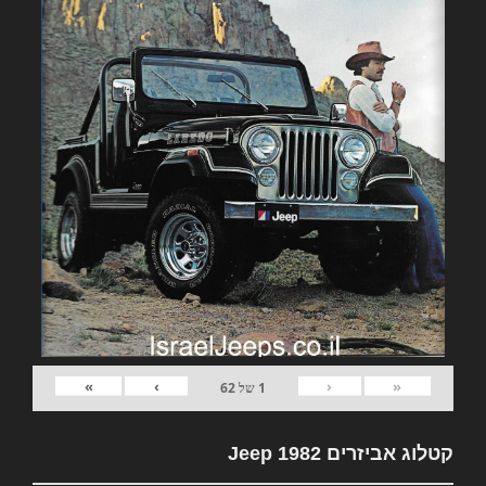
»
›
‹
«
1
של
62
קטלוג אביזרים 1982 Jeep