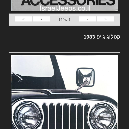
»
›
‹
«
1
של
14
קטלוג ג'יפ 1983