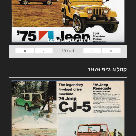
»
›
‹
«
1
של
19
קטלוג ג'יפ 1976