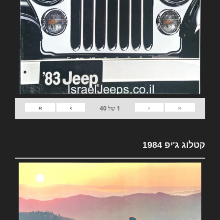
»
›
‹
«
1
של
40
קטלוג ג'יפ 1984