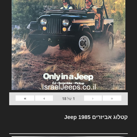
»
›
‹
«
1
של
18
קטלוג אביזרים Jeep 1985