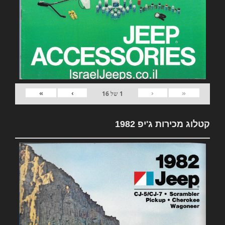
»
›
‹
«
1
של
16
קטלוג מכירות ג'יפ 1982