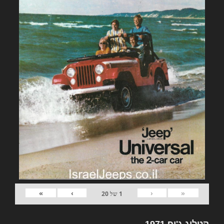
»
›
‹
«
1
של
20