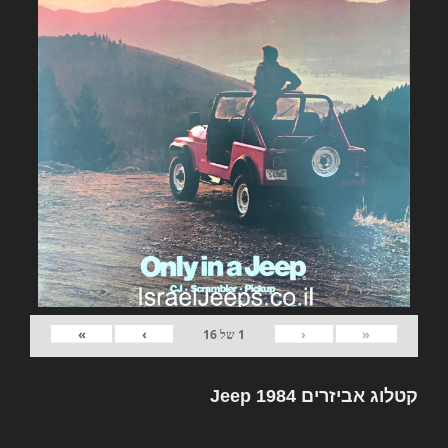
»
›
‹
«
1
של
16
קטלוג אביזרים Jeep 1984