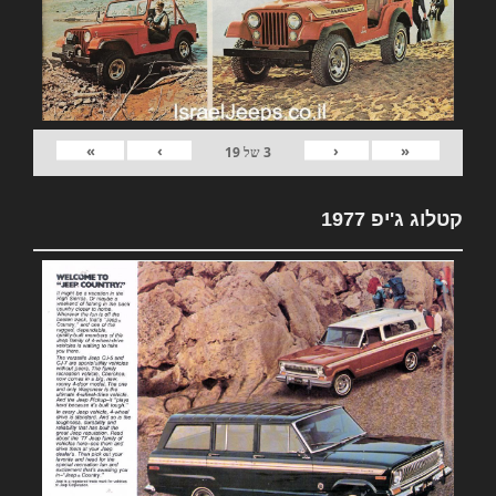
»
›
‹
«
3
של
19
קטלוג ג'יפ 1977