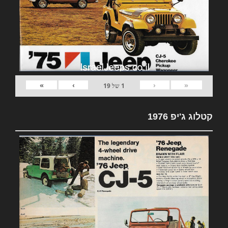
»
›
‹
«
1
של
19
קטלוג ג'יפ 1976