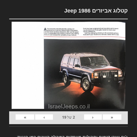
קטלוג אביזרים Jeep 1986
»
›
‹
«
2
של
19