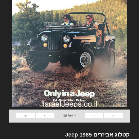
»
›
‹
«
1
של
18
קטלוג אביזרים Jeep 1985