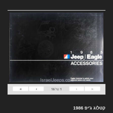
»
›
‹
«
1
של
16
קטלוג ג'יפ 1986