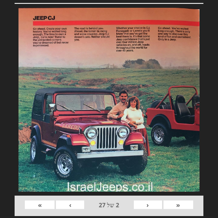
»
›
‹
«
2
של
27