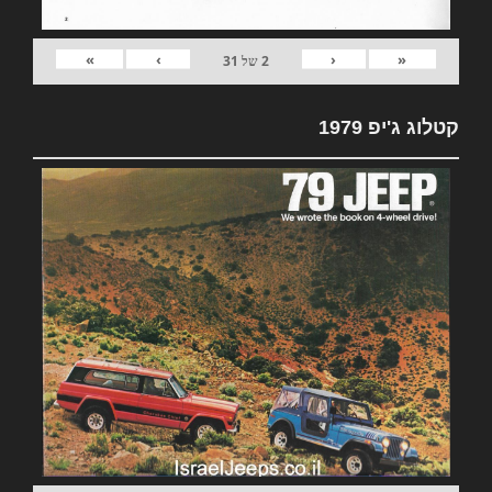
»
›
‹
«
2
של
31
קטלוג ג'יפ 1979