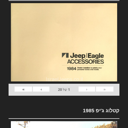
»
›
‹
«
1
של
20
קטלוג ג'יפ 1985