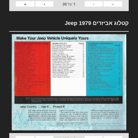
»
›
‹
«
1
של
30
קטלוג אביזרים 1979 Jeep