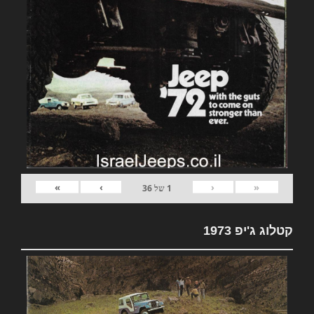
»
›
‹
«
1
של
36
קטלוג ג'יפ 1973