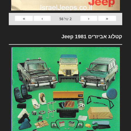
»
›
‹
«
2
של
56
קטלוג אביזרים 1981 Jeep