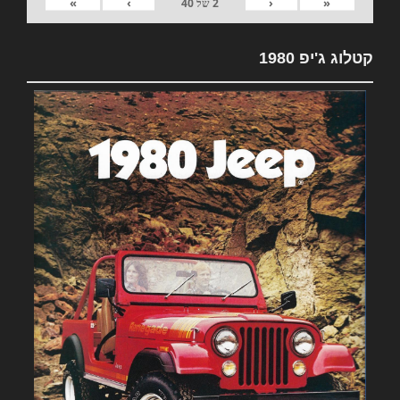
»
›
‹
«
2
של
40
קטלוג ג'יפ 1980