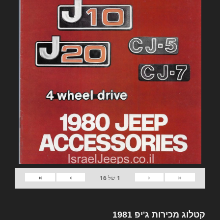
»
›
‹
«
1
של
16
קטלוג מכירות ג'יפ 1981