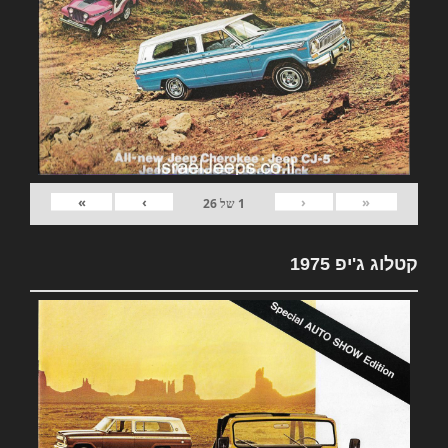
»
›
‹
«
1
של
26
קטלוג ג'יפ 1975