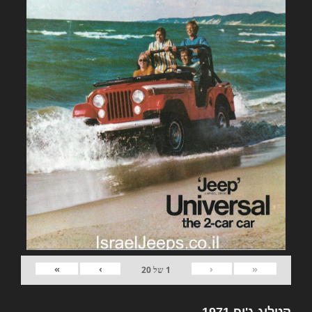
»
›
‹
«
1
של
20