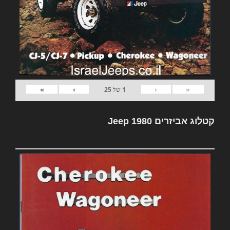
»
›
‹
«
1
של
25
קטלוג אביזרים Jeep 1980