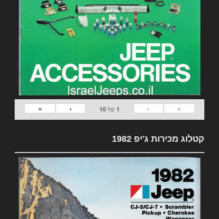
»
›
‹
«
1
של
16
קטלוג מכירות ג'יפ 1982