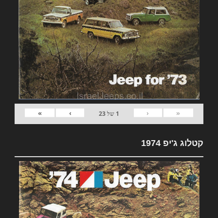
»
›
‹
«
1
של
23
קטלוג ג'יפ 1974