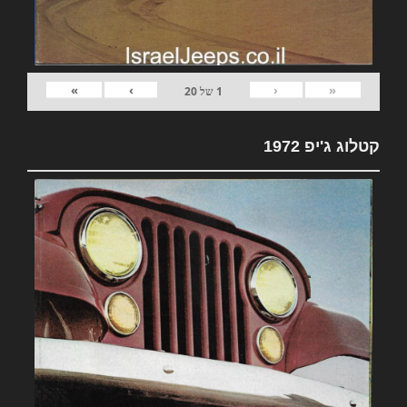
»
›
‹
«
1
של
20
קטלוג ג'יפ 1972