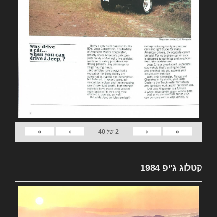
»
›
‹
«
2
של
40
קטלוג ג'יפ 1984