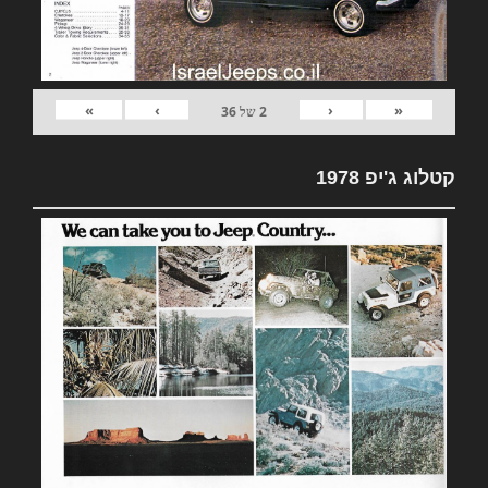
»
›
‹
«
2
של
36
קטלוג ג'יפ 1978