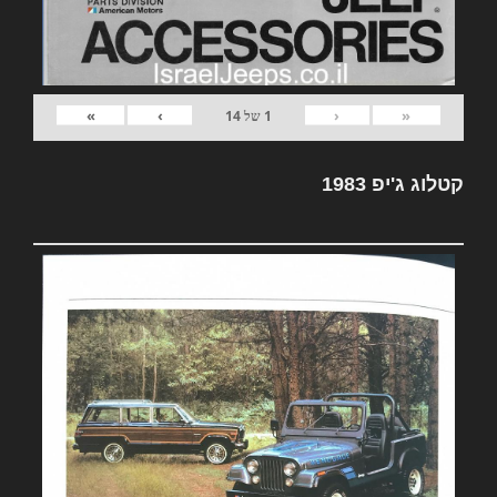
»
›
‹
«
1
של
14
קטלוג ג'יפ 1983