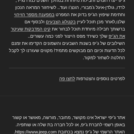
ג'יפ ייצרו דגמים וחבילות מיוחדות במהלך השנים כמו רנגייד,
לרדו, גולדן-איגל ג'מבורי, הונצ'ו ועוד.. לשיחזור המראה הנכון
וחתימת שיפוץ הג'יפ בדוק את המפרט
במפענח מספר הזיהוי
שלנו,לאחר מכן תוכל לעיין
בקטלוג הצבעים
ולבסוף אם
ברשותך חבילה מיוחדת תוכל לבחור את
קיט המדבקות שעיטר
את הג'יפ
שלך כשירד מפס הייצור לפני כמה עשורים..
השילובים של ג'יפ בשנות השבעים והשמונים הקדימו את זמנם
לכל הדעות וכיום הם מבוקשים מתמיד! מקווים שעזרנו לך לקבל
החלטה לשחזר למקור.
לפרטים נוספים והצטרפות
לחצו פה
אתר ג'יפי ישראל אינו מקושר, מחובר, מורשה, מאושר או קשור
באופן רשמי לחברת ג'יפ, או לכל חברה בת שלה או שותפיה.
האתר הרשמי של ג'יפ נמצא בכתובת https://www.jeep.com.