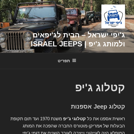
דילוג
לתוכן
ג'יפי ישראל – הבית לג'יפאים
ולמותג ג'יפ | ISRAEL JEEPS
תפריט
קטלוג ג'יפ
קטלוג Jeep אספנות
ראשית אספנו את כל
קטלוגי ג'יפ
משנת 1970 ועד תום תקופת
הבעלות של אמריקן-מוטורס החברה שהפכה את המותג
המופלא הזה לאייקוני וייצרה לאורך השנים את דגמי ג'יפי