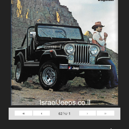
»
›
‹
«
1
של
62