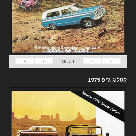
»
›
‹
«
1
של
26
קטלוג ג'יפ 1975