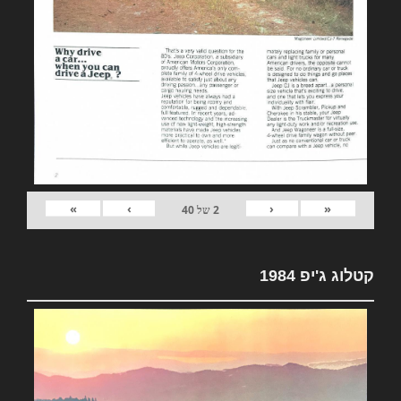
»
›
‹
«
2
של
40
קטלוג ג'יפ 1984