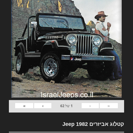
»
›
‹
«
1
של
62
קטלוג אביזרים 1982 Jeep