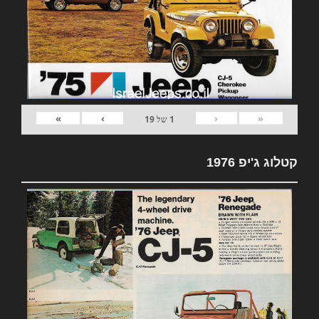
»
›
‹
«
1
של
19
קטלוג ג'יפ 1976