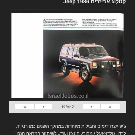
קטלוג אביזרים Jeep 1986
»
›
‹
«
2
של
19
ג'יפ ייצרו דגמים וחבילות מיוחדות במהלך השנים כמו רנגייד,
לרדו, גולדן-איגל ג'מבורי, הונצ'ו ועוד.. לשיחזור המראה הנכון