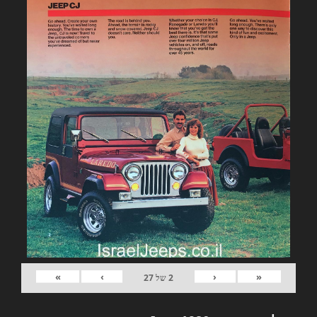
»
›
‹
«
2
של
27