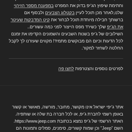
וחתימת שיפוץ הג'יפ בדוק את המפרט
במפענח מספר הזיהוי
שלנו,לאחר מכן תוכל לעיין
בקטלוג הצבעים
ולבסוף אם
ברשותך חבילה מיוחדת תוכל לבחור את
קיט המדבקות שעיטר
את הג'יפ
שלך כשירד מפס הייצור לפני כמה עשורים..
השילובים של ג'יפ בשנות השבעים והשמונים הקדימו את זמנם
לכל הדעות וכיום הם מבוקשים מתמיד! מקווים שעזרנו לך לקבל
החלטה לשחזר למקור.
לפרטים נוספים והצטרפות
לחצו פה
אתר ג'יפי ישראל אינו מקושר, מחובר, מורשה, מאושר או קשור
באופן רשמי לחברת ג'יפ, או לכל חברה בת שלה או שותפיה.
האתר הרשמי של ג'יפ נמצא בכתובת https://www.jeep.com.
השם "Jeep" וכן שמות קשורים, סימנים, סמלים ותמונות הם