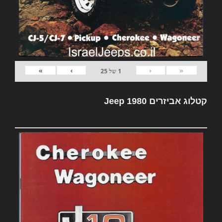
»
›
‹
«
1
של
25
קטלוג אביזרים Jeep 1980