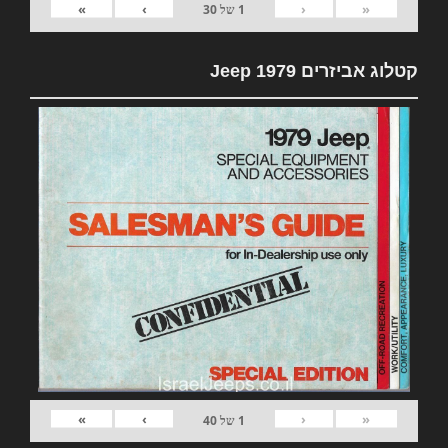
»
›
‹
«
1
של
30
קטלוג אביזרים 1979 Jeep
»
›
‹
«
1
של
40