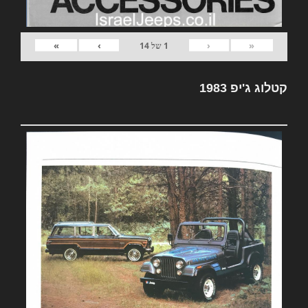
»
›
‹
«
1
של
14
קטלוג ג'יפ 1983