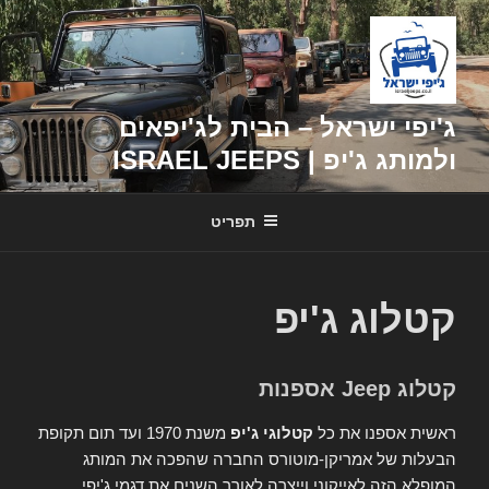
דילוג
לתוכן
ג'יפי ישראל – הבית לג'יפאים
ולמותג ג'יפ | ISRAEL JEEPS
תפריט
קטלוג ג'יפ
קטלוג Jeep אספנות
ראשית אספנו את כל
קטלוגי ג'יפ
משנת 1970 ועד תום תקופת
הבעלות של אמריקן-מוטורס החברה שהפכה את המותג
המופלא הזה לאייקוני וייצרה לאורך השנים את דגמי ג'יפי