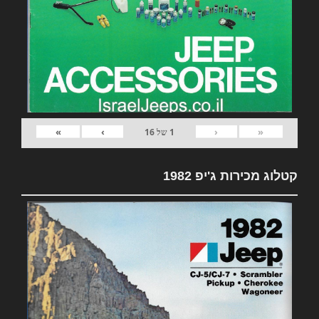
»
›
‹
«
1
של
16
קטלוג מכירות ג'יפ 1982