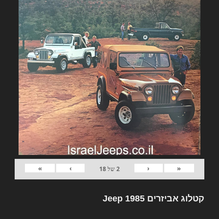
»
›
‹
«
2
של
18
קטלוג אביזרים Jeep 1985