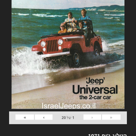
»
›
‹
«
1
של
20