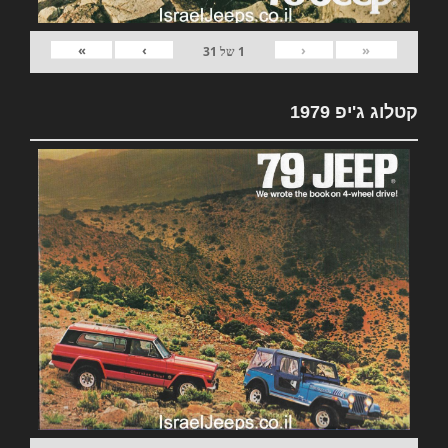
»
›
‹
«
1
של
31
קטלוג ג'יפ 1979