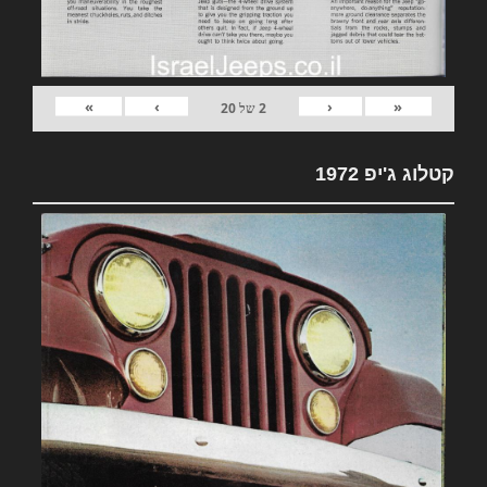
»
›
‹
«
2
של
20
קטלוג ג'יפ 1972