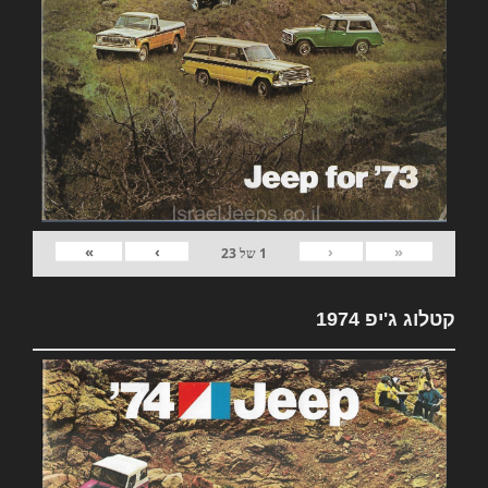
»
›
‹
«
1
של
23
קטלוג ג'יפ 1974