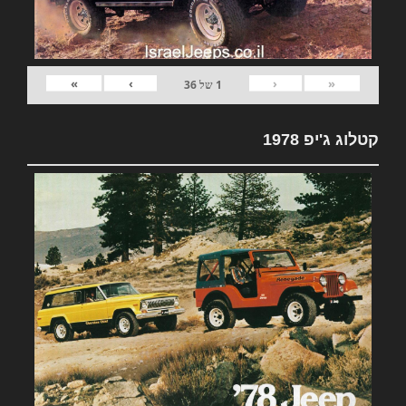
»
›
‹
«
1
של
36
קטלוג ג'יפ 1978