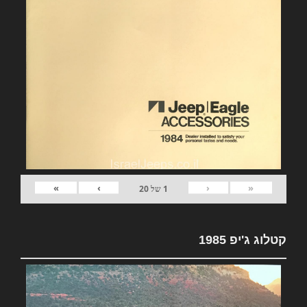
»
›
‹
«
1
של
20
קטלוג ג'יפ 1985