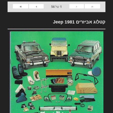
»
›
‹
«
1
של
56
קטלוג אביזרים 1981 Jeep