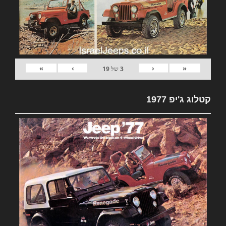
»
›
‹
«
3
של
19
קטלוג ג'יפ 1977