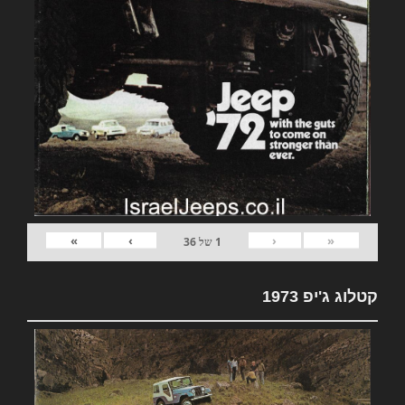
»
›
‹
«
1
של
36
קטלוג ג'יפ 1973