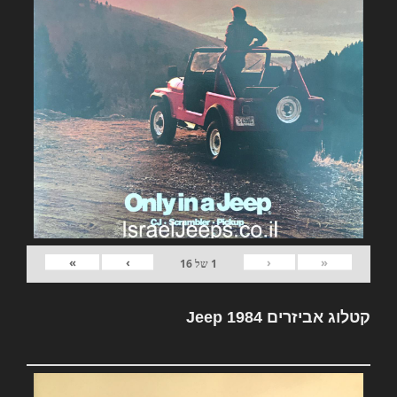
»
›
‹
«
1
של
16
קטלוג אביזרים Jeep 1984