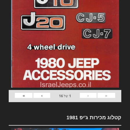
»
›
‹
«
1
של
16
קטלוג מכירות ג'יפ 1981