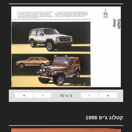
»
›
‹
«
3
של
16
קטלוג ג'יפ 1986