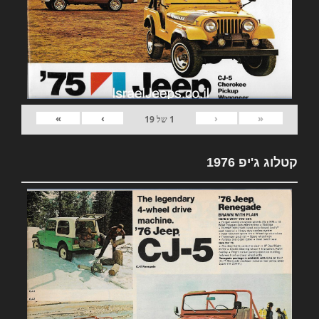
»
›
‹
«
1
של
19
קטלוג ג'יפ 1976