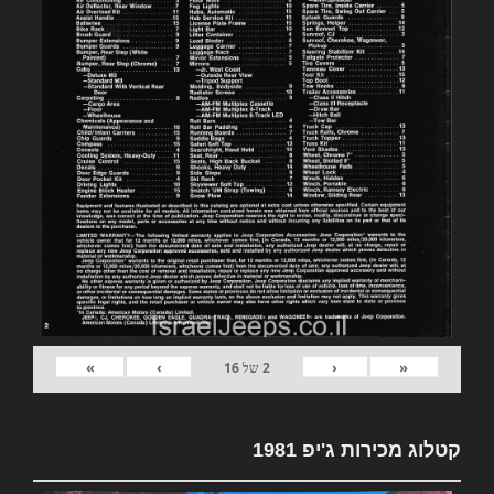
»
›
‹
«
2
של
16
קטלוג מכירות ג'יפ 1981