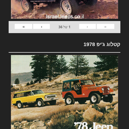
»
›
‹
«
1
של
36
קטלוג ג'יפ 1978