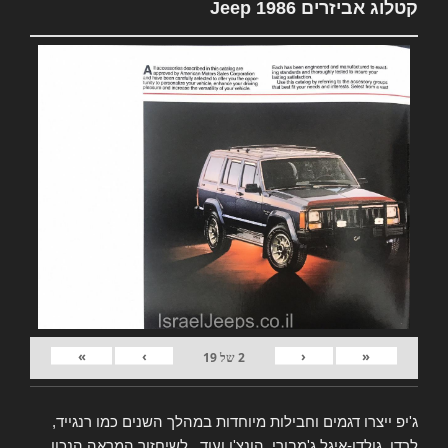
קטלוג אביזרים Jeep 1986
»
›
‹
«
2
של
19
ג'יפ ייצרו דגמים וחבילות מיוחדות במהלך השנים כמו רנגייד,
לרדו, גולדן-איגל ג'מבורי, הונצ'ו ועוד.. לשיחזור המראה הנכון