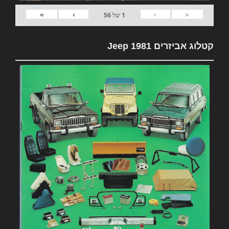
»
›
‹
«
1
של
56
קטלוג אביזרים 1981 Jeep