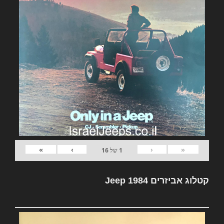
»
›
‹
«
1
של
16
קטלוג אביזרים Jeep 1984