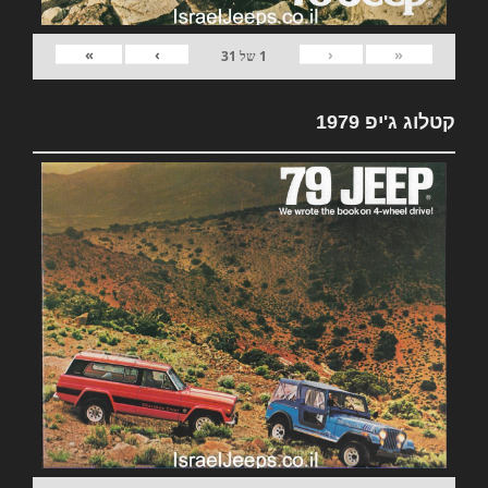
»
›
‹
«
1
של
31
קטלוג ג'יפ 1979