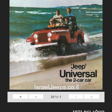
»
›
‹
«
1
של
20