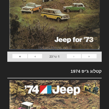
»
›
‹
«
1
של
23
קטלוג ג'יפ 1974