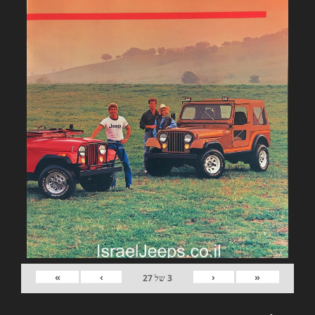
»
›
‹
«
3
של
27