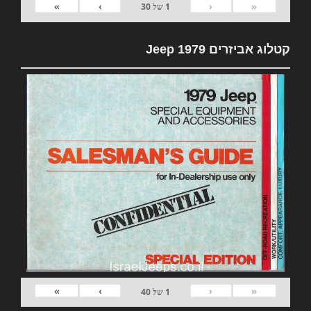
»
›
‹
«
1
של
30
קטלוג אביזרים 1979 Jeep
»
›
‹
«
1
של
40