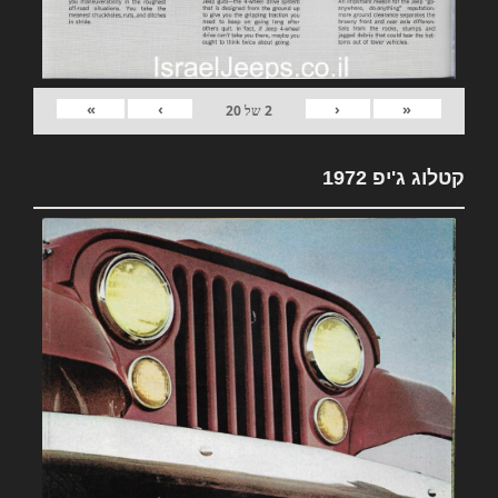
»
›
‹
«
2
של
20
קטלוג ג'יפ 1972