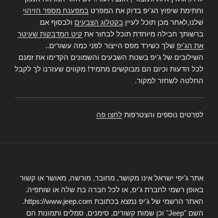
וחתימת שיפוץ הג'יפ בדוק את המפרט
במפענח מספר הזיהוי
שלנו,לאחר מכן תוכל לעיין
בקטלוג הצבעים
ולבסוף אם
ברשותך חבילה מיוחדת תוכל לבחור את
קיט המדבקות שעיטר
את הג'יפ
שלך כשירד מפס הייצור לפני כמה עשורים..
השילובים של ג'יפ בשנות השבעים והשמונים הקדימו את זמנם
לכל הדעות וכיום הם מבוקשים מתמיד! מקווים שעזרנו לך לקבל
החלטה לשחזר למקור.
לפרטים נוספים והצטרפות
לחצו פה
אתר ג'יפי ישראל אינו מקושר, מחובר, מורשה, מאושר או קשור
באופן רשמי לחברת ג'יפ, או לכל חברה בת שלה או שותפיה.
האתר הרשמי של ג'יפ נמצא בכתובת https://www.jeep.com.
השם "Jeep" וכן שמות קשורים, סימנים, סמלים ותמונות הם