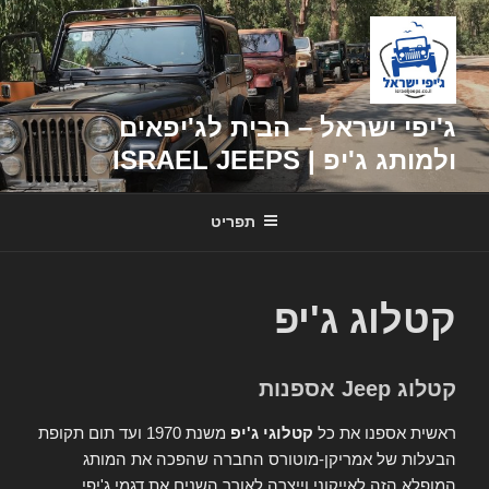
דילוג
לתוכן
ג'יפי ישראל – הבית לג'יפאים
ולמותג ג'יפ | ISRAEL JEEPS
תפריט
קטלוג ג'יפ
קטלוג Jeep אספנות
ראשית אספנו את כל
קטלוגי ג'יפ
משנת 1970 ועד תום תקופת
הבעלות של אמריקן-מוטורס החברה שהפכה את המותג
המופלא הזה לאייקוני וייצרה לאורך השנים את דגמי ג'יפי