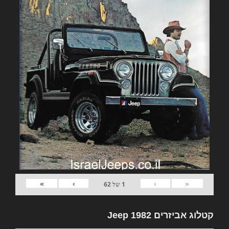
»
›
‹
«
1
של
62
קטלוג אביזרים 1982 Jeep