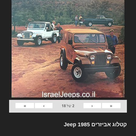
»
›
‹
«
2
של
18
קטלוג אביזרים Jeep 1985