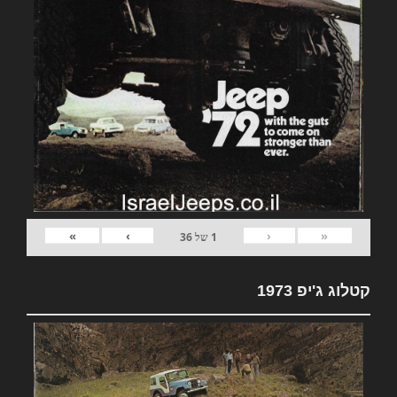
»
›
‹
«
1
של
36
קטלוג ג'יפ 1973