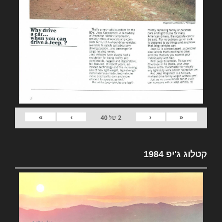
»
›
‹
«
2
של
40
קטלוג ג'יפ 1984