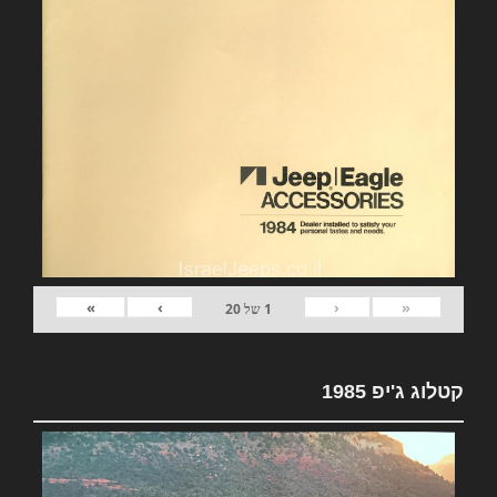
»
›
‹
«
1
של
20
קטלוג ג'יפ 1985