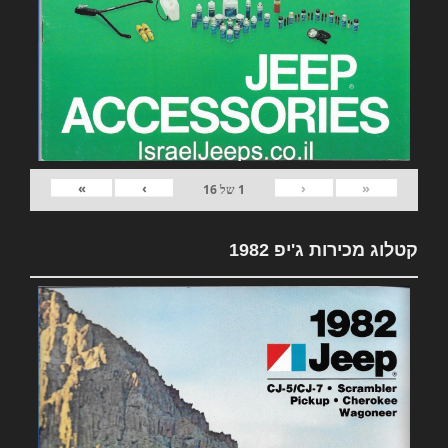
»
›
‹
«
1
של
16
קטלוג מכירות ג'יפ 1982