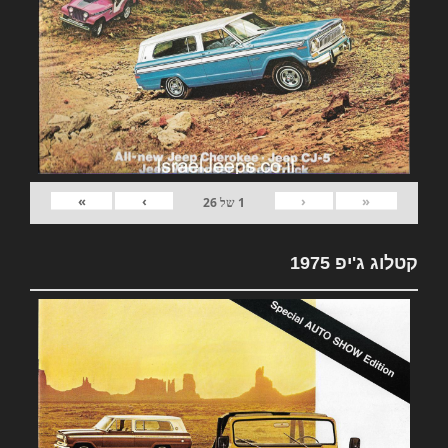
»
›
‹
«
1
של
26
קטלוג ג'יפ 1975