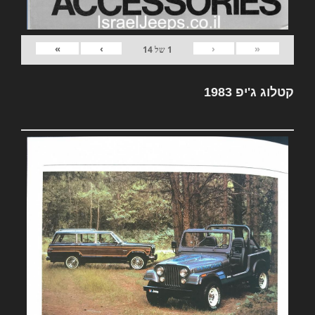
»
›
‹
«
1
של
14
קטלוג ג'יפ 1983