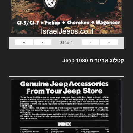
»
›
‹
«
1
של
25
קטלוג אביזרים Jeep 1980