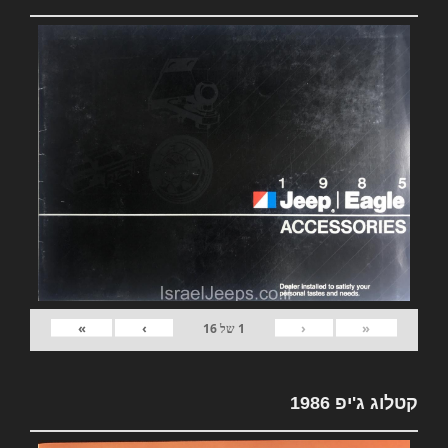
»
›
‹
«
1
של
16
קטלוג ג'יפ 1986