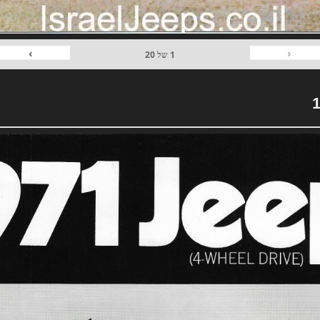
›
‹
1
של
20