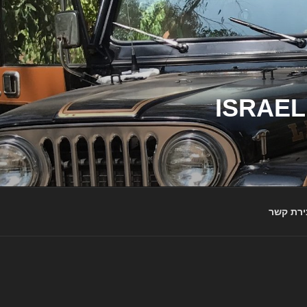
ג'יפי ישראל – הבית לג'יפאים ולמותג ג'יפ | ISRAEL
ירת קשר