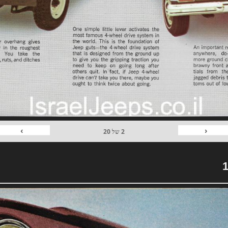
›
‹
2
של
20