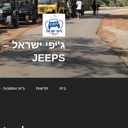
דילוג
לתוכן
JEEPS
בית
חדשות
ג'יפ אספנות