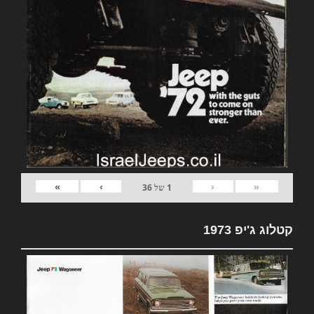
»
›
‹
«
1
של
36
קטלוג ג'יפ 1973