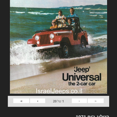
»
›
‹
«
1
של
20