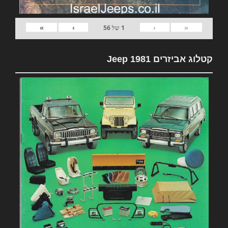
»
›
‹
«
1
של
56
קטלוג אביזרים 1981 Jeep