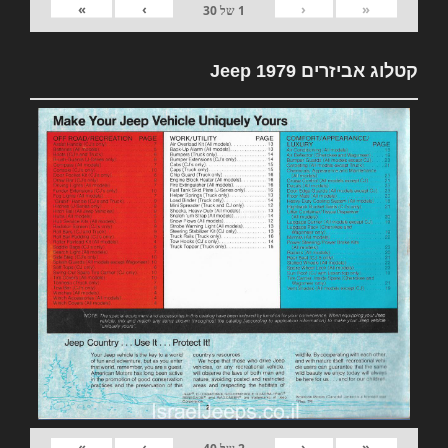
»
›
‹
«
1
של
30
קטלוג אביזרים 1979 Jeep
»
›
‹
«