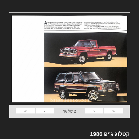
»
›
‹
«
2
של
16
קטלוג ג'יפ 1986