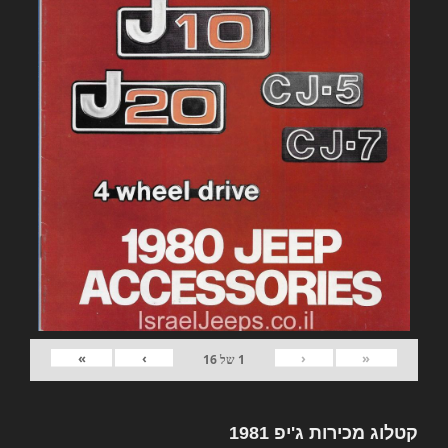
»
›
‹
«
1
של
16
קטלוג מכירות ג'יפ 1981