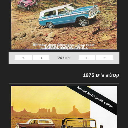
»
›
‹
«
1
של
26
קטלוג ג'יפ 1975