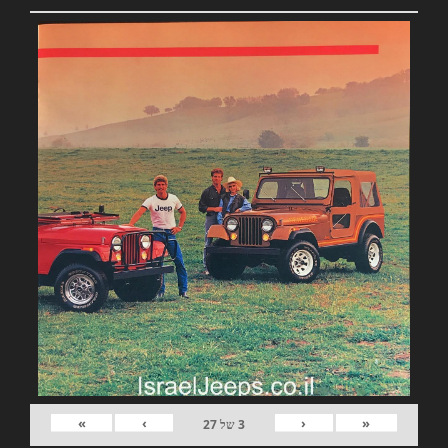
»
›
‹
«
3
של
27