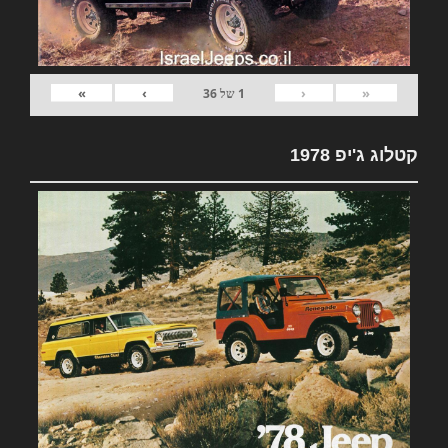
»
›
‹
«
1
של
36
קטלוג ג'יפ 1978