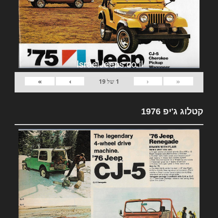
»
›
‹
«
1
של
19
קטלוג ג'יפ 1976