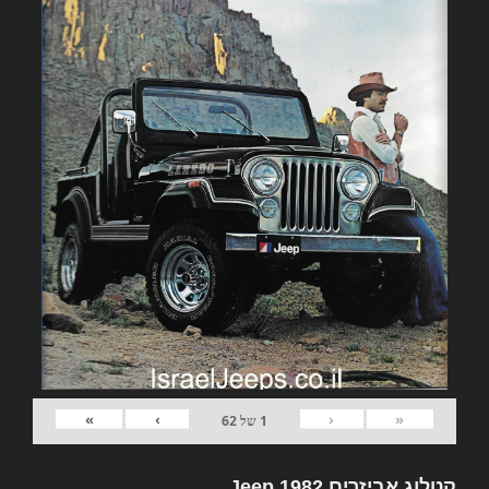
»
›
‹
«
1
של
62
קטלוג אביזרים 1982 Jeep