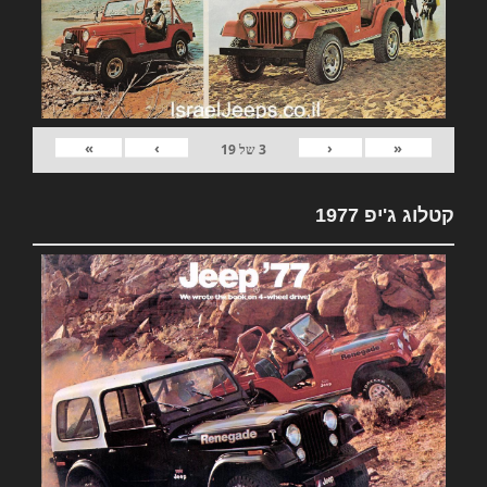
»
›
‹
«
3
של
19
קטלוג ג'יפ 1977