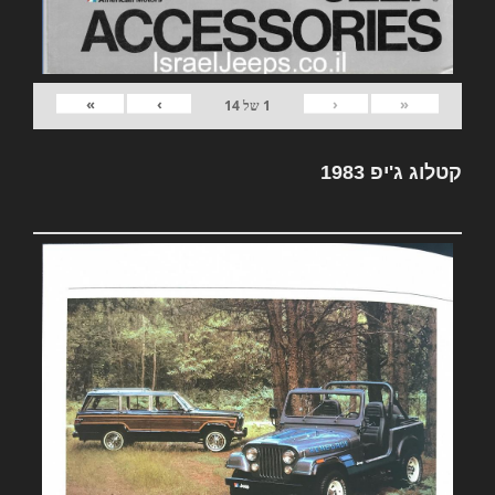
»
›
‹
«
1
של
14
קטלוג ג'יפ 1983