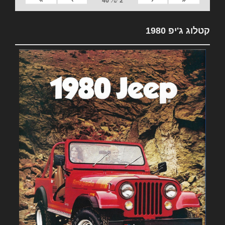
2
של
40
קטלוג ג'יפ 1980