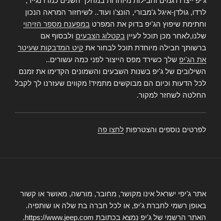
ג'יפ ייצרו דגמים וחבילות מיוחדות במהלך השנים כמו רנגייד,
לרדו, גולדן-איגל ג'מבורי, הונצ'ו ועוד.. לשיחזור המראה הנכון
וחתימת שיפוץ הג'יפ בדוק את המפרט
במפענח מספר הזיהוי
שלנו,לאחר מכן תוכל לעיין
בקטלוג הצבעים
ולבסוף אם
ברשותך חבילה מיוחדת תוכל לבחור את
קיט המדבקות שעיטר
את הג'יפ
שלך כשירד מפס הייצור לפני כמה עשורים..
השילובים של ג'יפ בשנות השבעים והשמונים הקדימו את זמנם
לכל הדעות וכיום הם מבוקשים מתמיד! מקווים שעזרנו לך לקבל
החלטה לשחזר למקור.
לפרטים נוספים והצטרפות
לחצו פה
אתר ג'יפי ישראל אינו מקושר, מחובר, מורשה, מאושר או קשור
באופן רשמי לחברת ג'יפ, או לכל חברה בת שלה או שותפיה.
האתר הרשמי של ג'יפ נמצא בכתובת https://www.jeep.com.