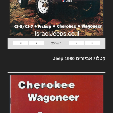
»
›
‹
«
1
של
25
קטלוג אביזרים Jeep 1980