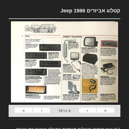
קטלוג אביזרים Jeep 1986
»
›
‹
«
4
של
19