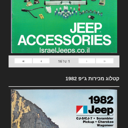
»
›
‹
«
1
של
16
קטלוג מכירות ג'יפ 1982