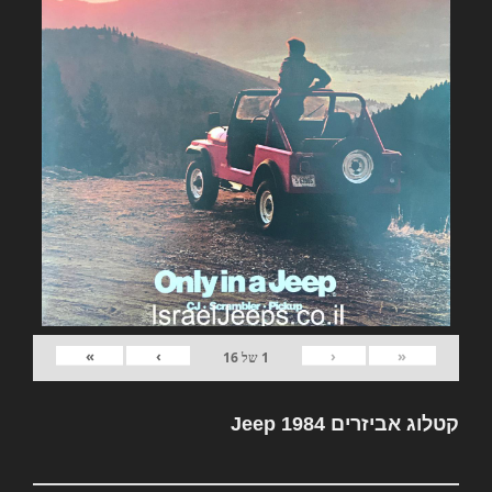
»
›
‹
«
1
של
16
קטלוג אביזרים Jeep 1984