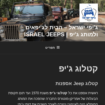
דילוג
לתוכן
ג'יפי ישראל – הבית לג'יפאים
ולמותג ג'יפ | ISRAEL JEEPS
תפריט
קטלוג ג'יפ
קטלוג Jeep אספנות
ראשית אספנו את כל
קטלוגי ג'יפ
משנת 1970 ועד תום תקופת
הבעלות של אמריקן-מוטורס החברה שהפכה את המותג
המופלא הזה לאייקוני וייצרה לאורך השנים את דגמי ג'יפי