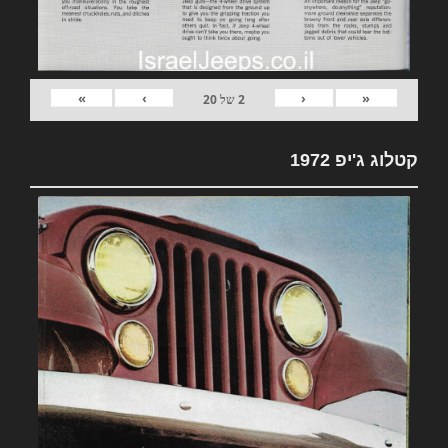
»
›
‹
«
2
של
20
קטלוג ג'יפ 1972