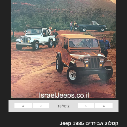
»
›
‹
«
2
של
18
קטלוג אביזרים Jeep 1985