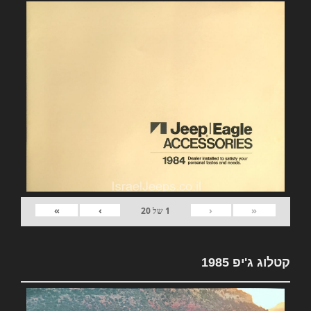
»
›
‹
«
1
של
20
קטלוג ג'יפ 1985