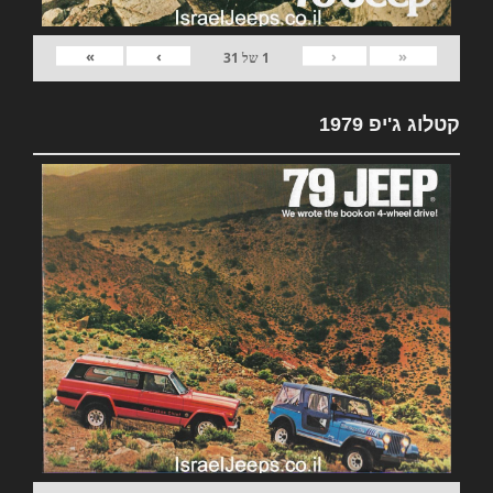
»
›
‹
«
1
של
31
קטלוג ג'יפ 1979