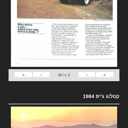
»
›
‹
«
2
של
40
קטלוג ג'יפ 1984