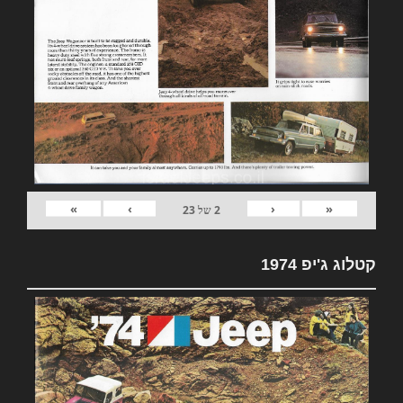
»
›
‹
«
2
של
23
קטלוג ג'יפ 1974