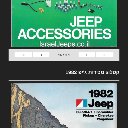
»
›
‹
«
1
של
16
קטלוג מכירות ג'יפ 1982