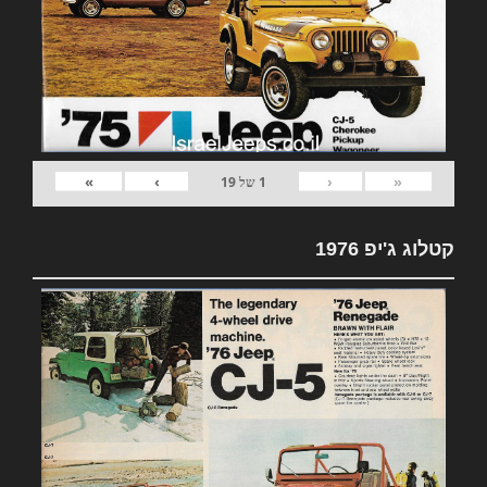
»
›
‹
«
1
של
19
קטלוג ג'יפ 1976