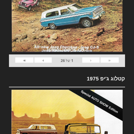
»
›
‹
«
1
של
26
קטלוג ג'יפ 1975