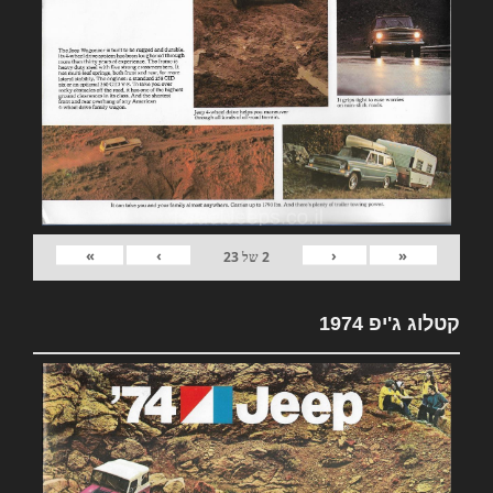
»
›
‹
«
2
של
23
קטלוג ג'יפ 1974