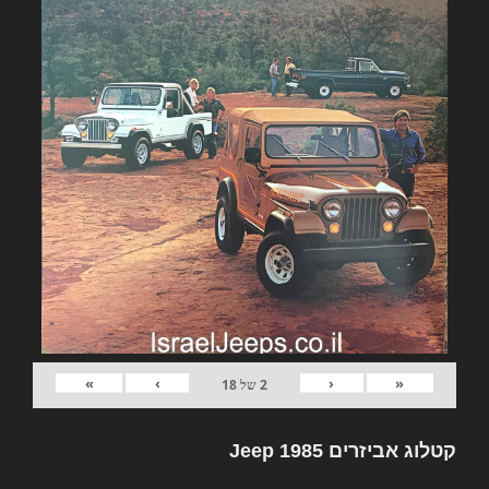
»
›
‹
«
2
של
18
קטלוג אביזרים Jeep 1985