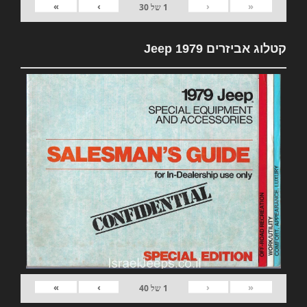
»
›
‹
«
1
של
30
קטלוג אביזרים 1979 Jeep
»
›
‹
«
1
של
40