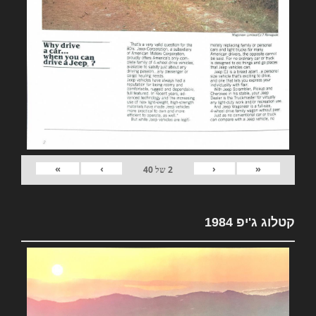
»
›
‹
«
2
של
40
קטלוג ג'יפ 1984