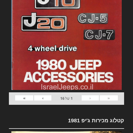
»
›
‹
«
1
של
16
קטלוג מכירות ג'יפ 1981