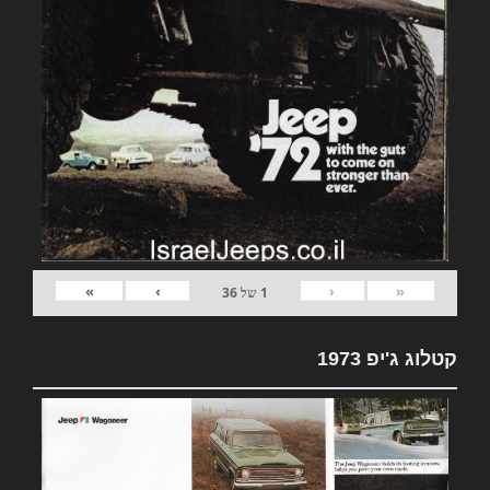
»
›
‹
«
1
של
36
קטלוג ג'יפ 1973