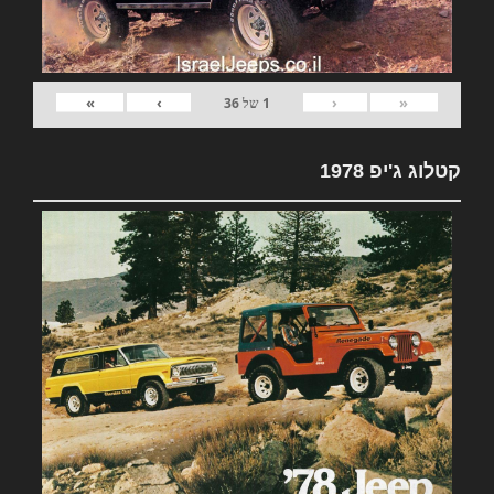
»
›
‹
«
1
של
36
קטלוג ג'יפ 1978