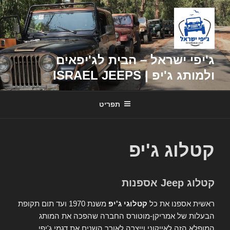
דילוג
לתוכן
ג'יפי ישראל – הבית לג'יפאים
ולמותג ג'יפ | ISRAEL JEEPS
תפריט
קטלוג ג'יפ
קטלוג Jeep אספנות
ראשית אספנו את כל
קטלוגי ג'יפ
משנת 1970 ועד תום תקופת
הבעלות של אמריקן-מוטורס החברה שהפכה את המותג
המופלא הזה לאייקוני וייצרה לאורך השנים את דגמי ג'יפי