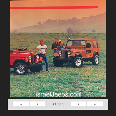
»
›
‹
«
3
של
27