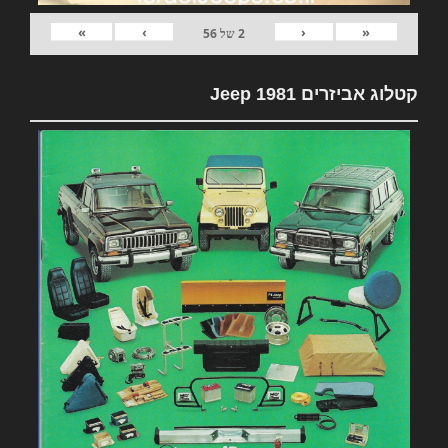
»
›
‹
«
2
של
56
קטלוג אביזרים 1981 Jeep