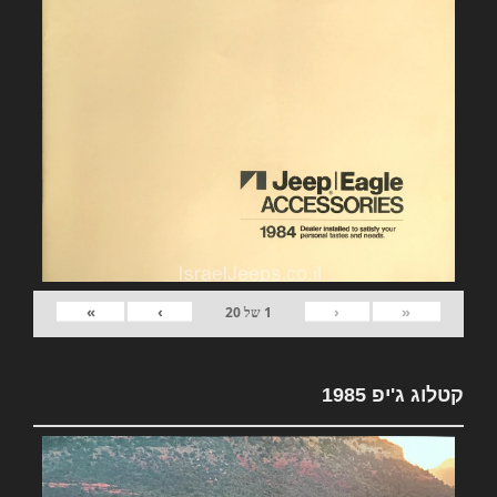
»
›
‹
«
1
של
20
קטלוג ג'יפ 1985