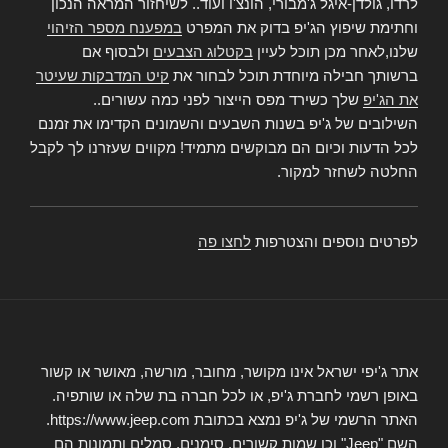
לרדו, גולדן-איגל ג'מבורי, הונצ'ו ועוד.. לשיחזור המראה הנכון
וחתימת שיפוץ הג'יפ בדוק את המפרט
במפענח מספר הזיהוי
שלנו,לאחר מכן תוכל לעיין
בקטלוג הצבעים
ולבסוף אם
ברשותך חבילה מיוחדת תוכל לבחור את
קיט המדבקות שעיטר
את הג'יפ
שלך כשירד מפס הייצור לפני כמה עשורים..
השילובים של ג'יפ בשנות השבעים והשמונים הקדימו את זמנם
לכל הדעות וכיום הם מבוקשים מתמיד! מקווים שעזרנו לך לקבל
החלטה לשחזר למקור.
לפרטים נוספים והצטרפות
לחצו פה
אתר ג'יפי ישראל אינו מקושר, מחובר, מורשה, מאושר או קשור
באופן רשמי לחברת ג'יפ, או לכל חברה בת שלה או שותפיה.
האתר הרשמי של ג'יפ נמצא בכתובת https://www.jeep.com.
השם "Jeep" וכן שמות קשורים, סימנים, סמלים ותמונות הם