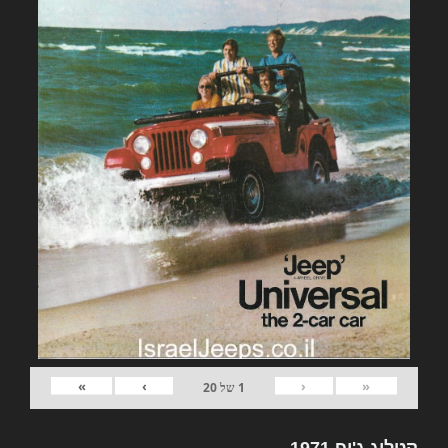
»
›
‹
«
1
של
20