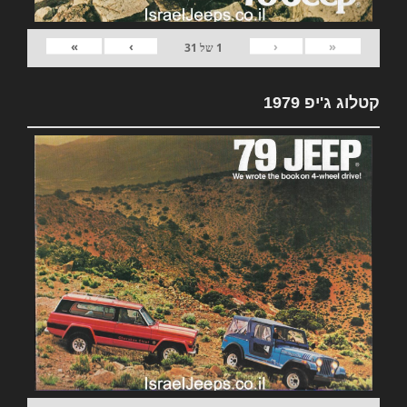
»
›
‹
«
1
של
31
קטלוג ג'יפ 1979