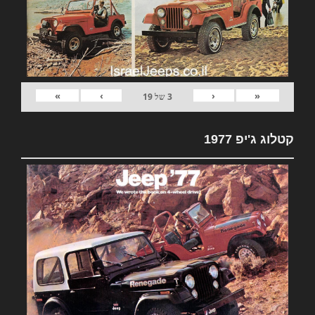
»
›
‹
«
3
של
19
קטלוג ג'יפ 1977