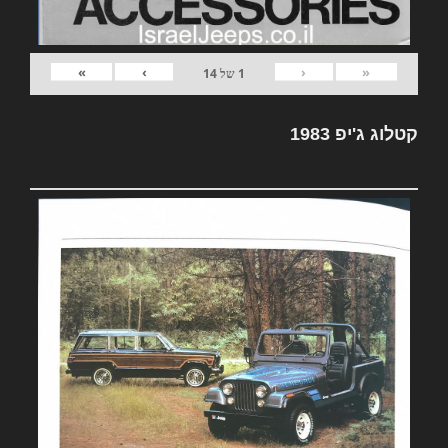
»
›
‹
«
1
של
14
קטלוג ג'יפ 1983