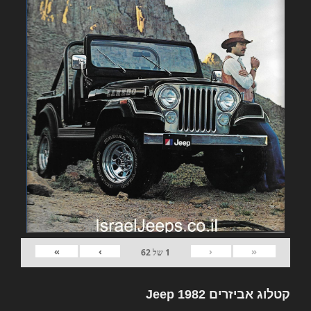
»
›
‹
«
1
של
62
קטלוג אביזרים 1982 Jeep