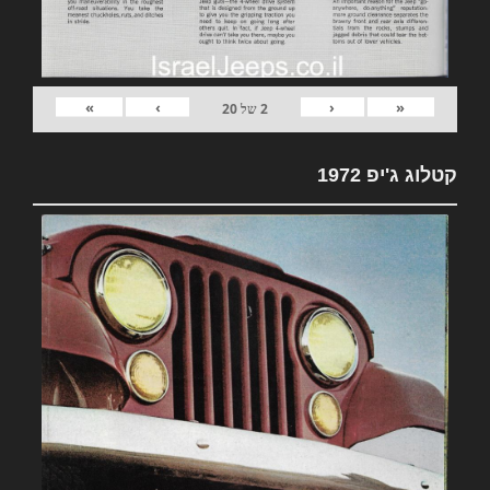
»
›
‹
«
2
של
20
קטלוג ג'יפ 1972