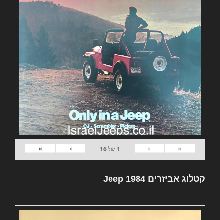
»
›
‹
«
1
של
16
קטלוג אביזרים Jeep 1984