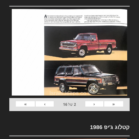
»
›
‹
«
2
של
16
קטלוג ג'יפ 1986