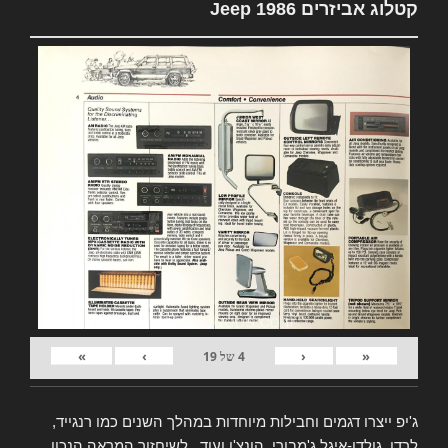
קטלוג אביזרים Jeep 1986
»
›
‹
«
4
של
19
ג'יפ ייצרו דגמים וחבילות מיוחדות במהלך השנים כמו רנגייד,
לרדו, גולדן-איגל ג'מבורי, הונצ'ו ועוד.. לשיחזור המראה הנכון