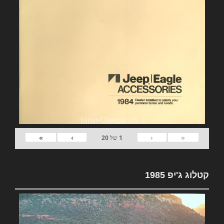
»
›
‹
«
1
של
20
קטלוג ג'יפ 1985