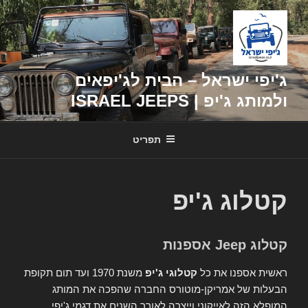
דילוג
לתוכן
ג'יפי ישראל – הבית לג'יפאים
ולמותג ג'יפ | ISRAEL JEEPS
תפריט
קטלוג ג'יפ
קטלוג Jeep אספנות
ראשית אספנו את כל
קטלוגי ג'יפ
משנת 1970 ועד תום תקופת
הבעלות של אמריקן-מוטורס החברה שהפכה את המותג
המופלא הזה לאייקוני וייצרה לאורך השנים את דגמי ג'יפי