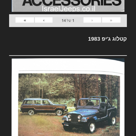
»
›
‹
«
1
של
14
קטלוג ג'יפ 1983