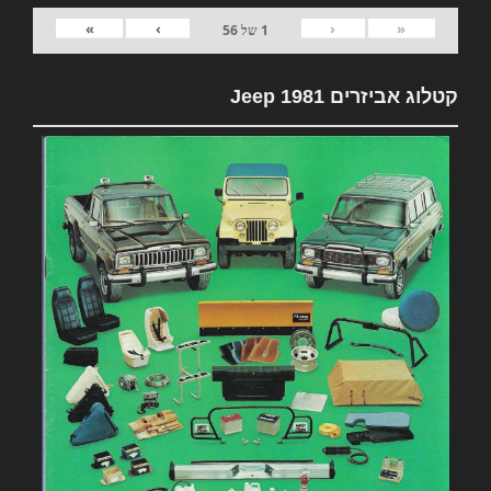
»
›
‹
«
1
של
56
קטלוג אביזרים 1981 Jeep