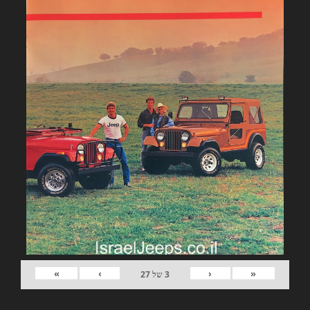
»
›
‹
«
3
של
27