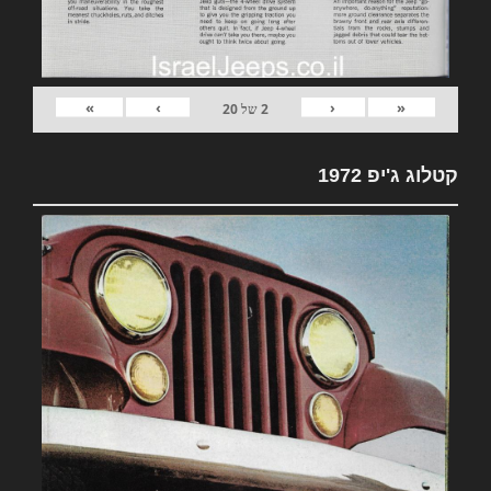
»
›
‹
«
2
של
20
קטלוג ג'יפ 1972