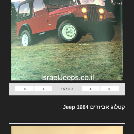
»
›
‹
«
2
של
16
קטלוג אביזרים Jeep 1984