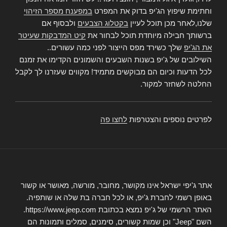
וחתימת שיפוץ הג'יפ בדוק את המפרט
במפענח מספר הזיהוי
שלנו,לאחר מכן תוכל לעיין
בקטלוג הצבעים
ולבסוף אם
ברשותך חבילה מיוחדת תוכל לבחור את
קיט המדבקות שעיטר
את הג'יפ
שלך כשירד מפס הייצור לפני כמה עשורים..
השילובים של ג'יפ בשנות השבעים והשמונים הקדימו את זמנם
לכל הדעות וכיום הם מבוקשים מתמיד! מקווים שעזרנו לך לקבל
החלטה לשחזר למקור.
לפרטים נוספים והצטרפות
לחצו פה
אתר ג'יפי ישראל אינו מקושר, מחובר, מורשה, מאושר או קשור
באופן רשמי לחברת ג'יפ, או לכל חברה בת שלה או שותפיה.
האתר הרשמי של ג'יפ נמצא בכתובת https://www.jeep.com.
השם "Jeep" וכן שמות קשורים, סימנים, סמלים ותמונות הם