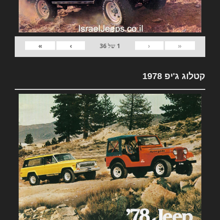
»
›
‹
«
1
של
36
קטלוג ג'יפ 1978