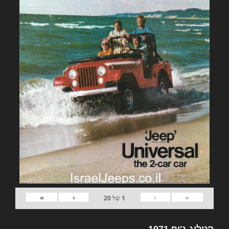
»
›
‹
«
1
של
20