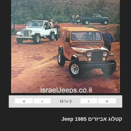
»
›
‹
«
2
של
18
קטלוג אביזרים Jeep 1985