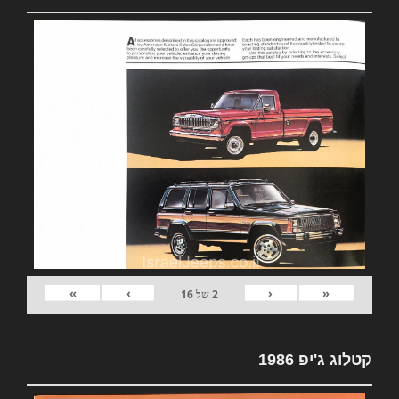
»
›
‹
«
2
של
16
קטלוג ג'יפ 1986