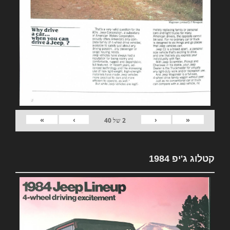
»
›
‹
«
2
של
40
קטלוג ג'יפ 1984