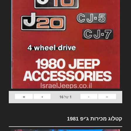
»
›
‹
«
1
של
16
קטלוג מכירות ג'יפ 1981