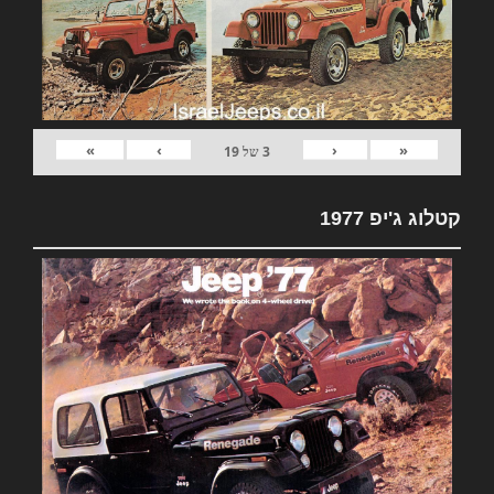
»
›
‹
«
3
של
19
קטלוג ג'יפ 1977