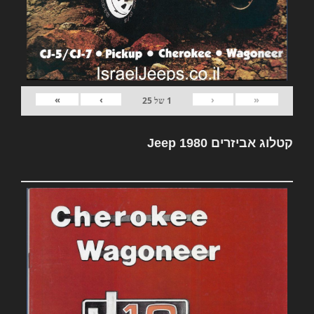
»
›
‹
«
1
של
25
קטלוג אביזרים Jeep 1980