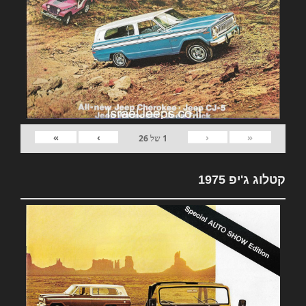
»
›
‹
«
1
של
26
קטלוג ג'יפ 1975