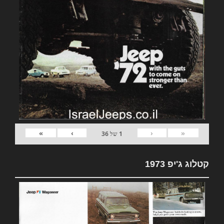
»
›
‹
«
1
של
36
קטלוג ג'יפ 1973