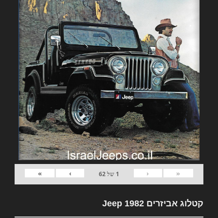
»
›
‹
«
1
של
62
קטלוג אביזרים 1982 Jeep