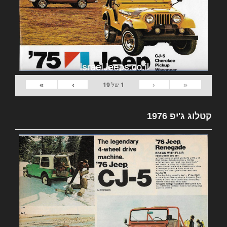
»
›
‹
«
1
של
19
קטלוג ג'יפ 1976