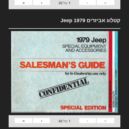
»
›
‹
«
1
של
30
קטלוג אביזרים 1979 Jeep
»
›
‹
«
1
של
40