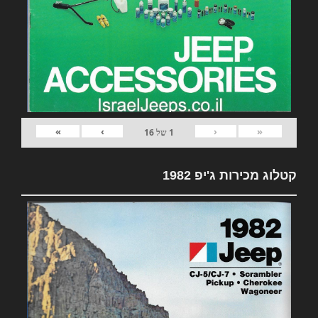
»
›
‹
«
1
של
16
קטלוג מכירות ג'יפ 1982