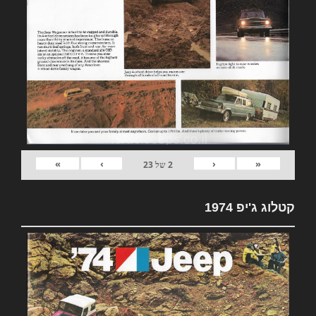
»
›
‹
«
2
של
23
קטלוג ג'יפ 1974