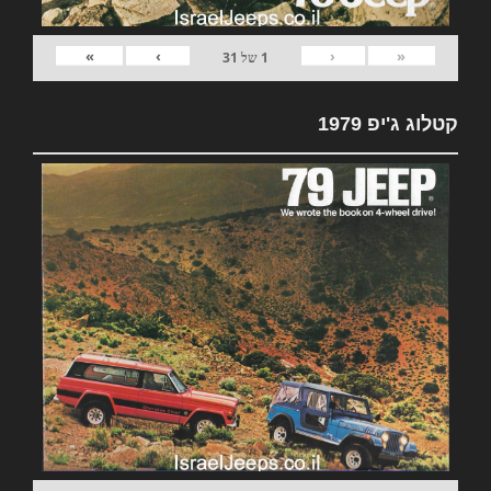
»
›
‹
«
1
של
31
קטלוג ג'יפ 1979