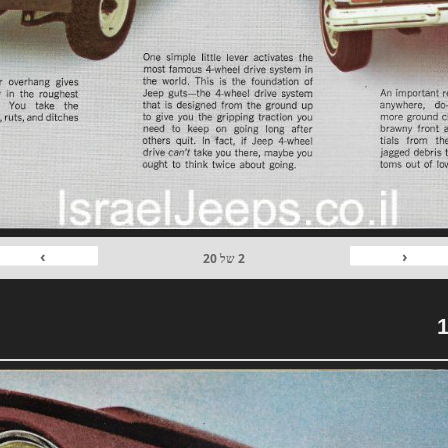
›
‹
2
של
20