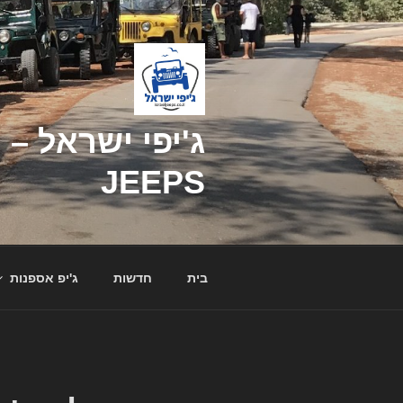
דילוג
לתוכן
JEEPS
בית
חדשות
ג'יפ אספנות