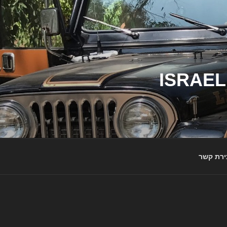
ג'יפי ישראל – הבית לג'יפאים ולמותג ג'יפ | ISRAEL
ירת קשר