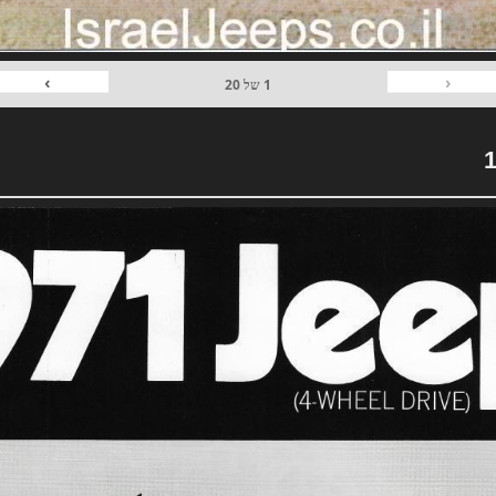
›
‹
1
של
20