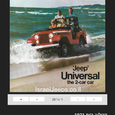
»
›
‹
«
1
של
20