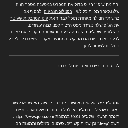
וחתימת שיפוץ הג'יפ בדוק את המפרט
במפענח מספר הזיהוי
שלנו,לאחר מכן תוכל לעיין
בקטלוג הצבעים
ולבסוף אם
ברשותך חבילה מיוחדת תוכל לבחור את
קיט המדבקות שעיטר
את הג'יפ
שלך כשירד מפס הייצור לפני כמה עשורים..
השילובים של ג'יפ בשנות השבעים והשמונים הקדימו את זמנם
לכל הדעות וכיום הם מבוקשים מתמיד! מקווים שעזרנו לך לקבל
החלטה לשחזר למקור.
לפרטים נוספים והצטרפות
לחצו פה
אתר ג'יפי ישראל אינו מקושר, מחובר, מורשה, מאושר או קשור
באופן רשמי לחברת ג'יפ, או לכל חברה בת שלה או שותפיה.
האתר הרשמי של ג'יפ נמצא בכתובת https://www.jeep.com.
השם "Jeep" וכן שמות קשורים, סימנים, סמלים ותמונות הם