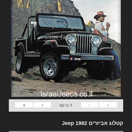
»
›
‹
«
1
של
62
קטלוג אביזרים 1982 Jeep