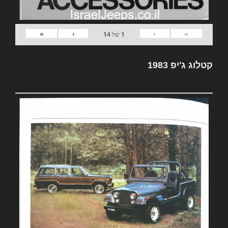
»
›
‹
«
1
של
14
קטלוג ג'יפ 1983