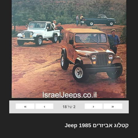
»
›
‹
«
2
של
18
קטלוג אביזרים Jeep 1985