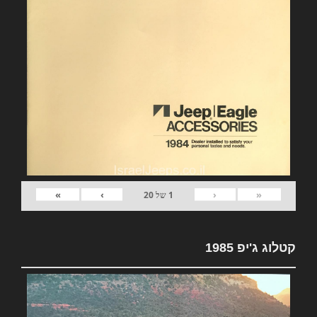
»
›
‹
«
1
של
20
קטלוג ג'יפ 1985