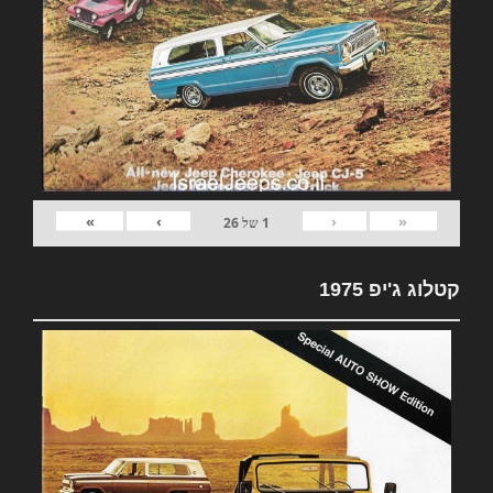
»
›
‹
«
1
של
26
קטלוג ג'יפ 1975