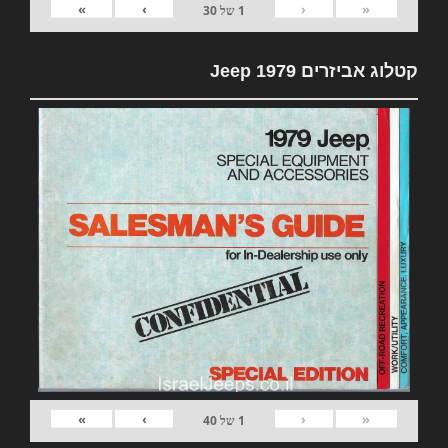
»
›
‹
«
1
של
30
קטלוג אביזרים 1979 Jeep
»
›
‹
«
1
של
40