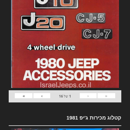
»
›
‹
«
1
של
16
קטלוג מכירות ג'יפ 1981