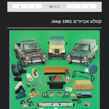
»
›
‹
«
1
של
56
קטלוג אביזרים 1981 Jeep