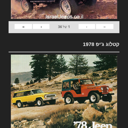
»
›
‹
«
1
של
36
קטלוג ג'יפ 1978