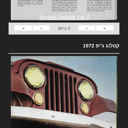
»
›
‹
«
2
של
20
קטלוג ג'יפ 1972