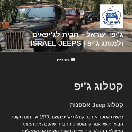
דילוג
לתוכן
ג'יפי ישראל – הבית לג'יפאים
ולמותג ג'יפ | ISRAEL JEEPS
תפריט
קטלוג ג'יפ
קטלוג Jeep אספנות
ראשית אספנו את כל
קטלוגי ג'יפ
משנת 1970 ועד תום תקופת
הבעלות של אמריקן-מוטורס החברה שהפכה את המותג
המופלא הזה לאייקוני וייצרה לאורך השנים את דגמי ג'יפי