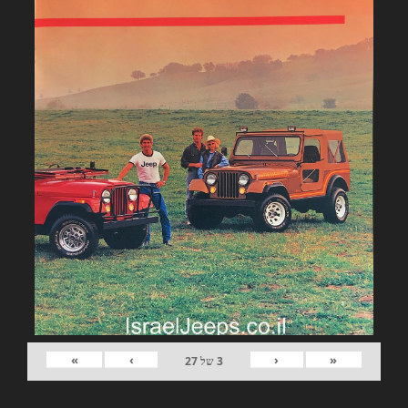
»
›
‹
«
3
של
27