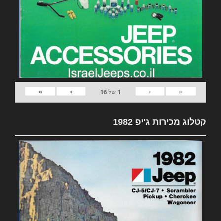
»
›
‹
«
1
של
16
קטלוג מכירות ג'יפ 1982