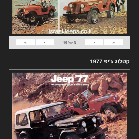
»
›
‹
«
3
של
19
קטלוג ג'יפ 1977