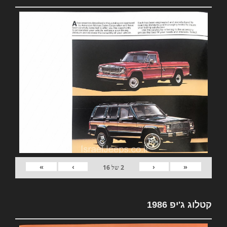
»
›
‹
«
2
של
16
קטלוג ג'יפ 1986