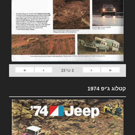
»
›
‹
«
2
של
23
קטלוג ג'יפ 1974