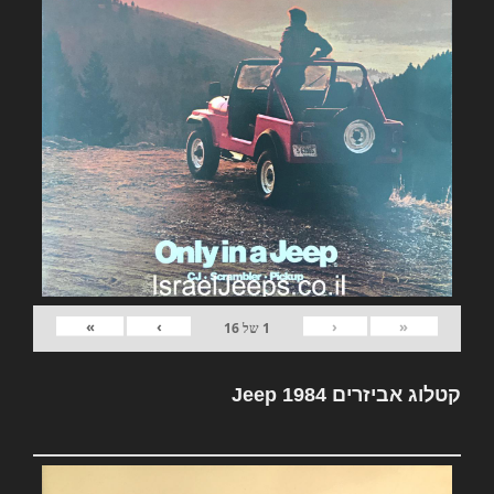
»
›
‹
«
1
של
16
קטלוג אביזרים Jeep 1984