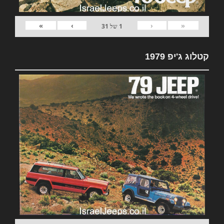
»
›
‹
«
1
של
31
קטלוג ג'יפ 1979