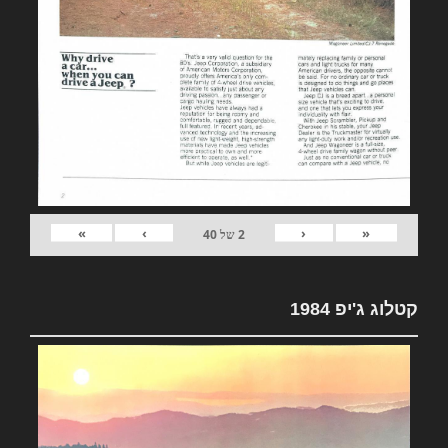
»
›
‹
«
2
של
40
קטלוג ג'יפ 1984