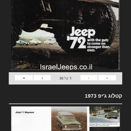
»
›
‹
«
1
של
36
קטלוג ג'יפ 1973