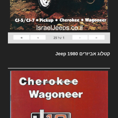
»
›
‹
«
1
של
25
קטלוג אביזרים Jeep 1980