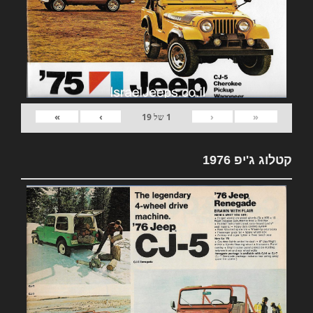
»
›
‹
«
1
של
19
קטלוג ג'יפ 1976